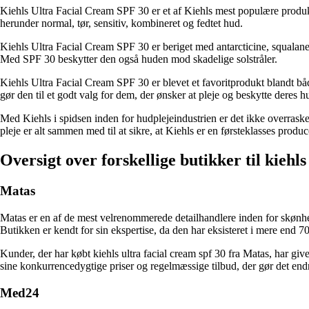
Kiehls Ultra Facial Cream SPF 30 er et af Kiehls mest populære produkt
herunder normal, tør, sensitiv, kombineret og fedtet hud.
Kiehls Ultra Facial Cream SPF 30 er beriget med antarcticine, squalan
Med SPF 30 beskytter den også huden mod skadelige solstråler.
Kiehls Ultra Facial Cream SPF 30 er blevet et favoritprodukt blandt b
gør den til et godt valg for dem, der ønsker at pleje og beskytte deres 
Med Kiehls i spidsen inden for hudplejeindustrien er det ikke overraske
pleje er alt sammen med til at sikre, at Kiehls er en førsteklasses produc
Oversigt over forskellige butikker til kiehls
Matas
Matas er en af de mest velrenommerede detailhandlere inden for skønhed 
Butikken er kendt for sin ekspertise, da den har eksisteret i mere end 70
Kunder, der har købt kiehls ultra facial cream spf 30 fra Matas, har giv
sine konkurrencedygtige priser og regelmæssige tilbud, der gør det en
Med24