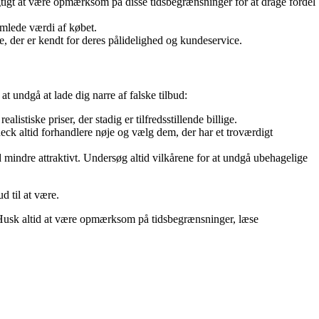
igtigt at være opmærksom på disse tidsbegrænsninger for at drage fordel
amlede værdi af købet.
 der er kendt for deres pålidelighed og kundeservice.
at undgå at lade dig narre af falske tilbud:
istiske priser, der stadig er tilfredsstillende billige.
eck altid forhandlere nøje og vælg dem, der har et troværdigt
d mindre attraktivt. Undersøg altid vilkårene for at undgå ubehagelige
d til at være.
0. Husk altid at være opmærksom på tidsbegrænsninger, læse