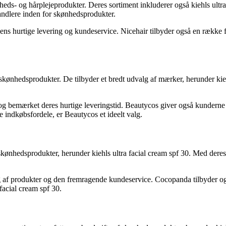
ønheds- og hårplejeprodukter. Deres sortiment inkluderer også kiehls ul
handlere inden for skønhedsprodukter.
s hurtige levering og kundeservice. Nicehair tilbyder også en række ford
skønhedsprodukter. De tilbyder et bredt udvalg af mærker, herunder kieh
og bemærket deres hurtige leveringstid. Beautycos giver også kunderne m
e indkøbsfordele, er Beautycos et ideelt valg.
 skønhedsprodukter, herunder kiehls ultra facial cream spf 30. Med der
 af produkter og den fremragende kundeservice. Cocopanda tilbyder og
 facial cream spf 30.