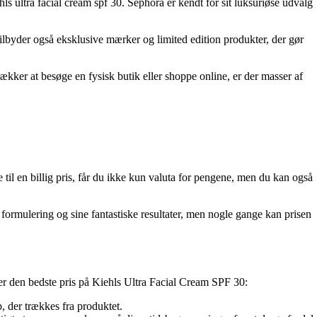
 ultra facial cream spf 30. Sephora er kendt for sit luksuriøse udvalg
tilbyder også eksklusive mærker og limited edition produkter, der gør
rækker at besøge en fysisk butik eller shoppe online, er der masser af
til en billig pris, får du ikke kun valuta for pengene, men du kan også
formulering og sine fantastiske resultater, men nogle gange kan prisen
ter den bedste pris på Kiehls Ultra Facial Cream SPF 30:
b, der trækkes fra produktet.