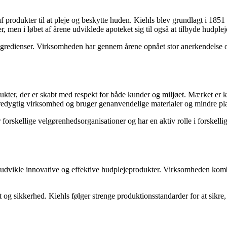
f produkter til at pleje og beskytte huden. Kiehls blev grundlagt i 1851
 men i løbet af årene udviklede apoteket sig til også at tilbyde hudple
e ingredienser. Virksomheden har gennem årene opnået stor anerkendelse o
dukter, der er skabt med respekt for både kunder og miljøet. Mærket er k
 bæredygtig virksomhed og bruger genanvendelige materialer og mindre pla
 forskellige velgørenhedsorganisationer og har en aktiv rolle i forskell
 at udvikle innovative og effektive hudplejeprodukter. Virksomheden kom
t og sikkerhed. Kiehls følger strenge produktionsstandarder for at sikre, 