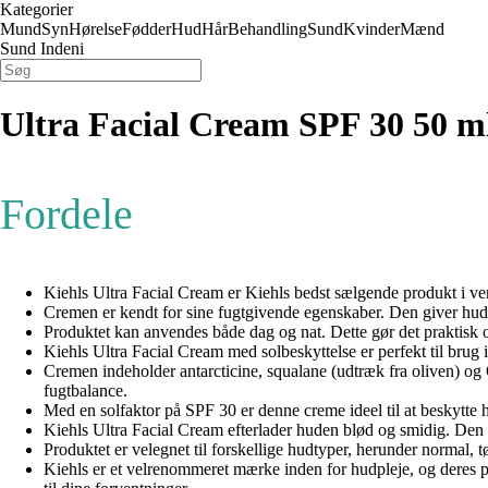
Kategorier
Mund
Syn
Hørelse
Fødder
Hud
Hår
Behandling
Sund
Kvinder
Mænd
Sund Indeni
Ultra Facial Cream SPF 30 50 m
Fordele
Kiehls Ultra Facial Cream er Kiehls bedst sælgende produkt i ve
Cremen er kendt for sine fugtgivende egenskaber. Den giver huden i
Produktet kan anvendes både dag og nat. Dette gør det praktisk og
Kiehls Ultra Facial Cream med solbeskyttelse er perfekt til brug 
Cremen indeholder antarcticine, squalane (udtræk fra oliven) og
fugtbalance.
Med en solfaktor på SPF 30 er denne creme ideel til at beskytte 
Kiehls Ultra Facial Cream efterlader huden blød og smidig. Den a
Produktet er velegnet til forskellige hudtyper, herunder normal, t
Kiehls er et velrenommeret mærke inden for hudpleje, og deres pro