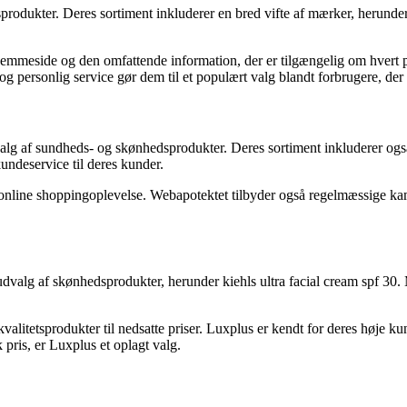
produkter. Deres sortiment inkluderer en bred vifte af mærker, herunder 
emmeside og den omfattende information, der er tilgængelig om hvert 
og personlig service gør dem til et populært valg blandt forbrugere, der s
valg af sundheds- og skønhedsprodukter. Deres sortiment inkluderer også
undeservice til deres kunder.
 online shoppingoplevelse. Webapotektet tilbyder også regelmæssige kam
t udvalg af skønhedsprodukter, herunder kiehls ultra facial cream spf
litetsprodukter til nedsatte priser. Luxplus er kendt for deres høje kund
k pris, er Luxplus et oplagt valg.