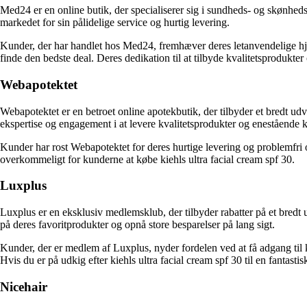
Med24 er en online butik, der specialiserer sig i sundheds- og skønheds
markedet for sin pålidelige service og hurtig levering.
Kunder, der har handlet hos Med24, fremhæver deres letanvendelige hj
finde den bedste deal. Deres dedikation til at tilbyde kvalitetsprodukter 
Webapotektet
Webapotektet er en betroet online apotekbutik, der tilbyder et bredt ud
ekspertise og engagement i at levere kvalitetsprodukter og enestående k
Kunder har rost Webapotektet for deres hurtige levering og problemfri
overkommeligt for kunderne at købe kiehls ultra facial cream spf 30.
Luxplus
Luxplus er en eksklusiv medlemsklub, der tilbyder rabatter på et bred
på deres favoritprodukter og opnå store besparelser på lang sigt.
Kunder, der er medlem af Luxplus, nyder fordelen ved at få adgang til kva
Hvis du er på udkig efter kiehls ultra facial cream spf 30 til en fantastis
Nicehair