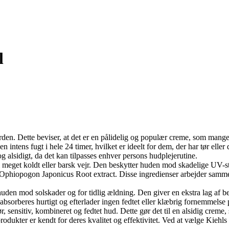
l
rden. Dette beviser, at det er en pålidelig og populær creme, som mange
ntens fugt i hele 24 timer, hvilket er ideelt for dem, der har tør eller
 alsidigt, da det kan tilpasses enhver persons hudplejerutine.
i meget koldt eller barsk vejr. Den beskytter huden mod skadelige UV-st
 Ophiopogon Japonicus Root extract. Disse ingredienser arbejder sammen
huden mod solskader og for tidlig ældning. Den giver en ekstra lag af 
bsorberes hurtigt og efterlader ingen fedtet eller klæbrig fornemmelse
ør, sensitiv, kombineret og fedtet hud. Dette gør det til en alsidig cre
dukter er kendt for deres kvalitet og effektivitet. Ved at vælge Kiehls