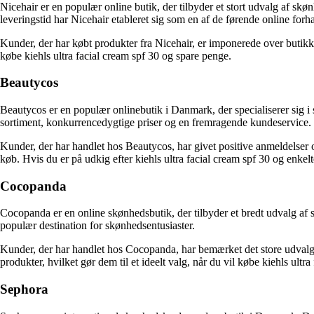
Nicehair er en populær online butik, der tilbyder et stort udvalg af sk
leveringstid har Nicehair etableret sig som en af de førende online for
Kunder, der har købt produkter fra Nicehair, er imponerede over butikken
købe kiehls ultra facial cream spf 30 og spare penge.
Beautycos
Beautycos er en populær onlinebutik i Danmark, der specialiserer sig i 
sortiment, konkurrencedygtige priser og en fremragende kundeservice.
Kunder, der har handlet hos Beautycos, har givet positive anmeldelser 
køb. Hvis du er på udkig efter kiehls ultra facial cream spf 30 og enkelt
Cocopanda
Cocopanda er en online skønhedsbutik, der tilbyder et bredt udvalg af
populær destination for skønhedsentusiaster.
Kunder, der har handlet hos Cocopanda, har bemærket det store udvalg
produkter, hvilket gør dem til et ideelt valg, når du vil købe kiehls ultra
Sephora