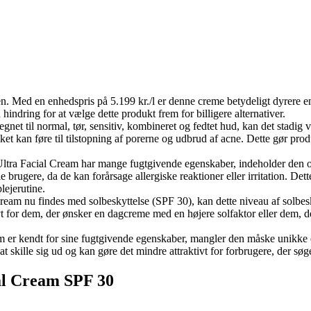
en. Med en enhedspris på 5.199 kr./l er denne creme betydeligt dyrere
indring for at vælge dette produkt frem for billigere alternativer.
gnet til normal, tør, sensitiv, kombineret og fedtet hud, kan det stadig
vilket kan føre til tilstopning af porerne og udbrud af acne. Dette gør pr
Ultra Facial Cream har mange fugtgivende egenskaber, indeholder den 
brugere, da de kan forårsage allergiske reaktioner eller irritation. Det
lejerutine.
ream nu findes med solbeskyttelse (SPF 30), kan dette niveau af solbesky
vt for dem, der ønsker en dagcreme med en højere solfaktor eller dem, de
 er kendt for sine fugtgivende egenskaber, mangler den måske unikke eg
 skille sig ud og kan gøre det mindre attraktivt for forbrugere, der søger
ial Cream SPF 30