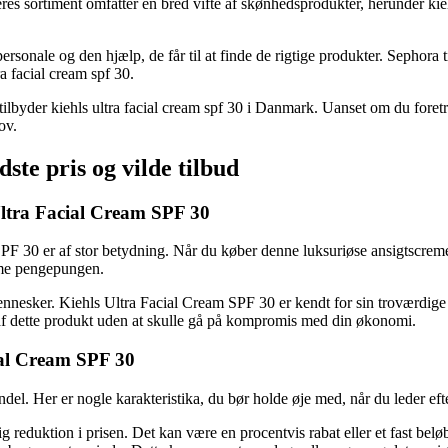
 sortiment omfatter en bred vifte af skønhedsprodukter, herunder kiehls
rsonale og den hjælp, de får til at finde de rigtige produkter. Sephora 
ra facial cream spf 30.
 tilbyder kiehls ultra facial cream spf 30 i Danmark. Uanset om du foret
ov.
te pris og vilde tilbud
s Ultra Facial Cream SPF 30
PF 30 er af stor betydning. Når du køber denne luksuriøse ansigtscreme 
mme pengepungen.
nnesker. Kiehls Ultra Facial Cream SPF 30 er kendt for sin troværdige 
t af dette produkt uden at skulle gå på kompromis med din økonomi.
ial Cream SPF 30
del. Her er nogle karakteristika, du bør holde øje med, når du leder ef
ig reduktion i prisen. Det kan være en procentvis rabat eller et fast belø