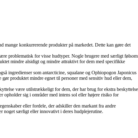
 end mange konkurrerende produkter på markedet. Dette kan gøre det
 være problematisk for visse hudtyper. Nogle brugere med særligt følsom
oduktet mindre alsidigt og mindre attraktivt for dem med specifikke
også ingredienser som antarcticine, squalane og Ophiopogon Japonicus
te gør produktet mindre egnet til personer med sensitiv hud eller dem,
ttelse være utilstrækkeligt for dem, der har brug for ekstra beskyttelse
r opholder sig i områder med intens sol eller højere risiko for
enskaber eller fordele, der adskiller den markant fra andre
 noget særligt eller innovativt i deres hudplejerutine.