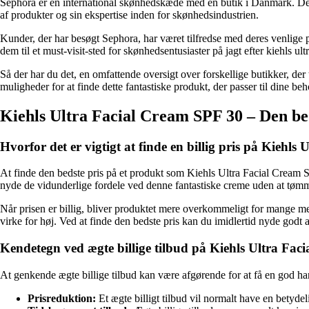
Sephora er en international skønhedskæde med en butik i Danmark. Deres
af produkter og sin ekspertise inden for skønhedsindustrien.
Kunder, der har besøgt Sephora, har været tilfredse med deres venlige pe
dem til et must-visit-sted for skønhedsentusiaster på jagt efter kiehls ult
Så der har du det, en omfattende oversigt over forskellige butikker, der
muligheder for at finde dette fantastiske produkt, der passer til dine beh
Kiehls Ultra Facial Cream SPF 30 – Den beds
Hvorfor det er vigtigt at finde en billig pris på Kiehl
At finde den bedste pris på et produkt som Kiehls Ultra Facial Cream S
nyde de vidunderlige fordele ved denne fantastiske creme uden at tø
Når prisen er billig, bliver produktet mere overkommeligt for mange me
virke for høj. Ved at finde den bedste pris kan du imidlertid nyde god
Kendetegn ved ægte billige tilbud på Kiehls Ultra Fac
At genkende ægte billige tilbud kan være afgørende for at få en god han
Prisreduktion:
Et ægte billigt tilbud vil normalt have en betydel