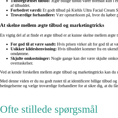
Tidsbegrænset tilbud:
Ægte billige tilbud varer normalt kun i e
af tilbuddet.
Forbedret værdi:
Et godt tilbud på Kiehls Ultra Facial Cream S
Troværdige forhandlere:
Vær opmærksom på, hvor du køber produ
At skelne mellem ægte tilbud og marketingtricks
En vigtig del af at finde et ægte tilbud er at kunne skelne mellem ægte ti
For god til at være sandt:
Hvis prisen virker alt for god til at v
Usikker kildeshenvisning:
Hvis tilbuddet kommer fra en ukendt 
omdømme.
Skjulte omkostninger:
Nogle gange kan der være skjulte omkostni
overraskelser.
Ved at kende forskellen mellem ægte tilbud og marketingtricks kan du und
Med denne viden er du nu godt rustet til at identificere billige tilbud
betingelserne og vælge troværdige forhandlere for at sikre dig, at du får
Ofte stillede spørgsmål