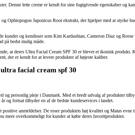
er. Denne lette creme er kendt for sine fugtgivende egenskaber og kan 
e og Ophiopogon Japonicus Root ekstrakt, der hjælper med at styrke hud
åde kunder og kendisser som Kim Kardashian, Cameron Diaz og Reese Wit
hud på bedst mulig måde.
nde, at deres Ultra Facial Cream SPF 30 er blevet et ikonisk produkt. K
ent, der er kendt for at levere produkter af højeste kaliber.
 ultra facial cream spf 30
og personlig pleje i Danmark. Med et bredt udvalg af produkter tilbyder
 år og fortsat tilbyder en af de bedste kundeservices i landet.
et positive anmeldelser. De roser produktets høj kvalitet og Matas evne 
dnu mere overkommeligt for kunder at købe deres favoritprodukter.