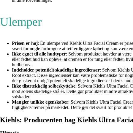
til dine forventninger.
Ulemper
Prisen er høj
: En ulempe ved Kiehls Ultra Facial Cream er pris
svært for nogle forbrugere at retfærdiggøre købet og kan være en h
Ikke egnet til alle hudtyper
: Selvom produktet hævder at være e
eller fedtet hud kan opleve, at cremen er for tung eller fedtet, h
hudbehov.
Indeholder potentielt skadelige ingredienser
: Selvom Kiehls 
Root extract. Disse ingredienser kan være problematiske for nogle 
der ønsker at undgå potentielt skadelige ingredienser i deres hudp
Ikke tilstrækkelig solbeskyttelse
: Selvom Kiehls Ultra Facial C
mod solens skadelige stråler. Dette gør produktet mindre attrakti
solskader.
Mangler unikke egenskaber
: Selvom Kiehls Ultra Facial Cream
fugtighedscremer på markedet. Dette gør det svært for produktet at
Kiehls: Producenten bag Kiehls Ultra Fac