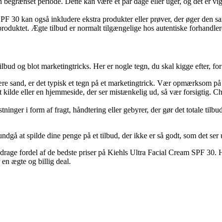
n begrænset periode. Dette kan være et par dage eller uger, og det er v
PF 30 kan også inkludere ekstra produkter eller prøver, der øger den s
ktet. Ægte tilbud er normalt tilgængelige hos autentiske forhandlere,
lbud og blot marketingtricks. Her er nogle tegn, du skal kigge efter, for 
ære sand, er det typisk et tegn på et marketingtrick. Vær opmærksom på real
kilde eller en hjemmeside, der ser mistænkelig ud, så vær forsigtig. Ch
nger i form af fragt, håndtering eller gebyrer, der gør det totale tilbu
gå at spilde dine penge på et tilbud, der ikke er så godt, som det ser u
 og drage fordel af de bedste priser på Kiehls Ultra Facial Cream SPF 3
 en ægte og billig deal.