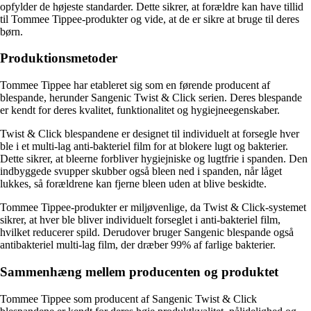
opfylder de højeste standarder. Dette sikrer, at forældre kan have tillid
til Tommee Tippee-produkter og vide, at de er sikre at bruge til deres
børn.
Produktionsmetoder
Tommee Tippee har etableret sig som en førende producent af
blespande, herunder Sangenic Twist & Click serien. Deres blespande
er kendt for deres kvalitet, funktionalitet og hygiejneegenskaber.
Twist & Click blespandene er designet til individuelt at forsegle hver
ble i et multi-lag anti-bakteriel film for at blokere lugt og bakterier.
Dette sikrer, at bleerne forbliver hygiejniske og lugtfrie i spanden. Den
indbyggede svupper skubber også bleen ned i spanden, når låget
lukkes, så forældrene kan fjerne bleen uden at blive beskidte.
Tommee Tippee-produkter er miljøvenlige, da Twist & Click-systemet
sikrer, at hver ble bliver individuelt forseglet i anti-bakteriel film,
hvilket reducerer spild. Derudover bruger Sangenic blespande også
antibakteriel multi-lag film, der dræber 99% af farlige bakterier.
Sammenhæng mellem producenten og produktet
Tommee Tippee som producent af Sangenic Twist & Click