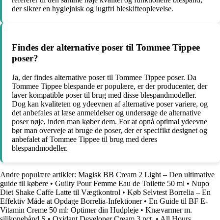
der sikrer en hygiejnisk og lugtfri bleskifteoplevelse.
Findes der alternative poser til Tommee Tippee
poser?
Ja, der findes alternative poser til Tommee Tippee poser. Da
Tommee Tippee blespande er populære, er der producenter, der
laver kompatible poser til brug med disse blespandmodeller.
Dog kan kvaliteten og ydeevnen af ​​alternative poser variere, og
det anbefales at læse anmeldelser og undersøge de alternative
poser nøje, inden man køber dem. For at opnå optimal ydeevne
bør man overveje at bruge de poser, der er specifikt designet og
anbefalet af Tommee Tippee til brug med deres
blespandmodeller.
Andre populære artikler:
Magisk BB Cream 2 Light – Den ultimative
guide til købere
•
Guilty Pour Femme Eau de Toilette 50 ml
•
Nupo
Diet Shake Caffe Latte til Vægtkontrol
•
Køb Selvtest Borrelia – En
Effektiv Måde at Opdage Borrelia-Infektioner
•
En Guide til BF E-
Vitamin Creme 50 ml: Optimer din Hudpleje
•
Knævarmer m.
silikonebånd S
•
Oxidant Developer Cream 3 pct.
•
All Hours