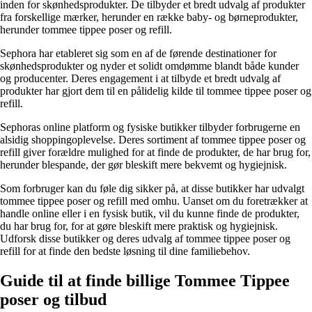
inden for skønhedsprodukter. De tilbyder et bredt udvalg af produkter
fra forskellige mærker, herunder en række baby- og børneprodukter,
herunder tommee tippee poser og refill.
Sephora har etableret sig som en af de førende destinationer for
skønhedsprodukter og nyder et solidt omdømme blandt både kunder
og producenter. Deres engagement i at tilbyde et bredt udvalg af
produkter har gjort dem til en pålidelig kilde til tommee tippee poser og
refill.
Sephoras online platform og fysiske butikker tilbyder forbrugerne en
alsidig shoppingoplevelse. Deres sortiment af tommee tippee poser og
refill giver forældre mulighed for at finde de produkter, de har brug for,
herunder blespande, der gør bleskift mere bekvemt og hygiejnisk.
Som forbruger kan du føle dig sikker på, at disse butikker har udvalgt
tommee tippee poser og refill med omhu. Uanset om du foretrækker at
handle online eller i en fysisk butik, vil du kunne finde de produkter,
du har brug for, for at gøre bleskift mere praktisk og hygiejnisk.
Udforsk disse butikker og deres udvalg af tommee tippee poser og
refill for at finde den bedste løsning til dine familiebehov.
Guide til at finde billige Tommee Tippee
poser og tilbud