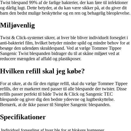
Twist blespand 99% af de farlige bakterier, der kan føre til infektioner
og dårlig lugt. Dette betyder, at du kan være sikker på, at du giver dit
barn den bedst mulige beskyttelse og en ren og behagelig bleoplevelse.
Miljøvenlig
Twist & Click-systemet sikrer, at hver ble bliver individuelt forseglet i
anti-bakteriel film, hvilket betyder mindre spild og mindre behov for at
besøge den udendørs skraldespand. Ved at vælge Tommee Tippee
Sangenic Twist blespanden bidrager du til at skåne miljøet ved at
reducere mængden af affald og plastikposer.
Hvilken refill skal jeg købe?
For at sikre, at du får den rigtige refill, skal du vælge Tommee Tippee
refills, der er markeret med passer til alle blespande der twister. Disse
refills passer perfekt til både Twist & Click og Sangenic TEC
blespande og giver dig den bedste ydeevne og lugtbeskyttelse.
Bemærk, at de ikke passer til Simplee Sangenic blespanden.
Specifikationer
Individuel forsegling af hver ble for at blokere lugtgener