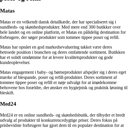
Matas
Matas er en velkendt dansk detailkæde, der har specialiseret sig i
sundheds- og skønhedsprodukter. Med mere end 300 butikker over
hele landet og en online platform, er Matas en pålidelig destination for
forbrugere, der søger produkter som tommee tippee poser og refill.
Matas har opnået en god markedsevaluering takket være deres
betroede position i branchen og deres omfattende sortiment. Butikken
har et solidt omdømme for at levere kvalitetsprodukter og gode
kundeoplevelser.
Matas engagement i baby- og børneprodukter afspejler sig i deres eget
mærke af blespande, poser og refill-produkter. Deres sortiment af
tommee tippee poser og refill er nøje udvalgt for at imødekomme
behovene hos forældre, der ønsker en hygiejnisk og praktisk løsning til
bleskift.
Med24
Med24 er en online sundheds- og skønhedsbutik, der tilbyder et bredt
udvalg af produkter til konkurrencedygtige priser. Deres fokus på
prisbevidste forbrugere har gjort dem til en populær destination for at