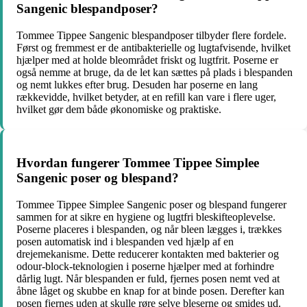
Sangenic blespandposer?
Tommee Tippee Sangenic blespandposer tilbyder flere fordele.
Først og fremmest er de antibakterielle og lugtafvisende, hvilket
hjælper med at holde bleområdet friskt og lugtfrit. Poserne er
også nemme at bruge, da de let kan sættes på plads i blespanden
og nemt lukkes efter brug. Desuden har poserne en lang
rækkevidde, hvilket betyder, at en refill kan vare i flere uger,
hvilket gør dem både økonomiske og praktiske.
Hvordan fungerer Tommee Tippee Simplee
Sangenic poser og blespand?
Tommee Tippee Simplee Sangenic poser og blespand fungerer
sammen for at sikre en hygiene og lugtfri bleskifteoplevelse.
Poserne placeres i blespanden, og når bleen lægges i, trækkes
posen automatisk ind i blespanden ved hjælp af en
drejemekanisme. Dette reducerer kontakten med bakterier og
odour-block-teknologien i poserne hjælper med at forhindre
dårlig lugt. Når blespanden er fuld, fjernes posen nemt ved at
åbne låget og skubbe en knap for at binde posen. Derefter kan
posen fjernes uden at skulle røre selve bleserne og smides ud.