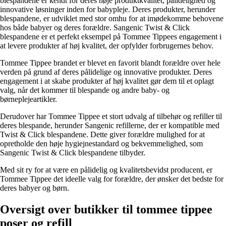
blespandene er kendt for deres høje produktkvalitet, pålidelighed og
innovative løsninger inden for babypleje. Deres produkter, herunder
blespandene, er udviklet med stor omhu for at imødekomme behovene
hos både babyer og deres forældre. Sangenic Twist & Click
blespandene er et perfekt eksempel på Tommee Tippees engagement i
at levere produkter af høj kvalitet, der opfylder forbrugernes behov.
Tommee Tippee brandet er blevet en favorit blandt forældre over hele
verden på grund af deres pålidelige og innovative produkter. Deres
engagement i at skabe produkter af høj kvalitet gør dem til et oplagt
valg, når det kommer til blespande og andre baby- og
børneplejeartikler.
Derudover har Tommee Tippee et stort udvalg af tilbehør og refiller til
deres blespande, herunder Sangenic refillerne, der er kompatible med
Twist & Click blespandene. Dette giver forældre mulighed for at
opretholde den høje hygiejnestandard og bekvemmelighed, som
Sangenic Twist & Click blespandene tilbyder.
Med sit ry for at være en pålidelig og kvalitetsbevidst producent, er
Tommee Tippee det ideelle valg for forældre, der ønsker det bedste for
deres babyer og børn.
Oversigt over butikker til tommee tippee
poser og refill