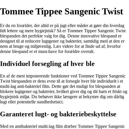
Tommee Tippee Sangenic Twist
Er du en forælder, der altid er på jagt efter måder at gøre din hverdag
lidt lettere og mere hygiejnisk? Så er Tommee Tippee Sangenic Twist
blespanden det perfekte valg for dig. Denne innovative blespand er
designet til at reducere lugtgener og bakterier, samtidig med at den er
nem at bruge og miljøvenlig. Læs videre for at finde ud af, hvorfor
denne blespand er et must-have for forældre overalt.
Individuel forsegling af hver ble
En af de mest imponerende funktioner ved Tommee Tippee Sangenic
Twist blespanden er dens evne til at forsegle hver ble individuelt i et
multi-lag anti-bakteriel film. Dette gør det muligt for blespanden at
blokere lugtgener og bakterier, hvilket giver dig og dit barn et friskt og
hygiejnisk miljø. Du behøver ikke længere at bekymre dig om dårlig
lugt eller potentielle sundhedsrisici.
Garanteret lugt- og bakteriebeskyttelse
Med en antibakteriel multi-lag film dræber Tommee Tippee Sangenic