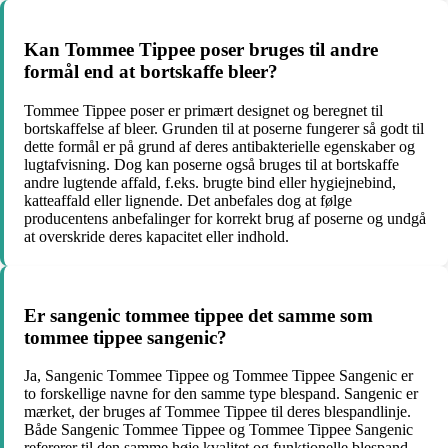
Kan Tommee Tippee poser bruges til andre
formål end at bortskaffe bleer?
Tommee Tippee poser er primært designet og beregnet til
bortskaffelse af bleer. Grunden til at poserne fungerer så godt til
dette formål er på grund af deres antibakterielle egenskaber og
lugtafvisning. Dog kan poserne også bruges til at bortskaffe
andre lugtende affald, f.eks. brugte bind eller hygiejnebind,
katteaffald eller lignende. Det anbefales dog at følge
producentens anbefalinger for korrekt brug af poserne og undgå
at overskride deres kapacitet eller indhold.
Er sangenic tommee tippee det samme som
tommee tippee sangenic?
Ja, Sangenic Tommee Tippee og Tommee Tippee Sangenic er
to forskellige navne for den samme type blespand. Sangenic er
mærket, der bruges af Tommee Tippee til deres blespandlinje.
Både Sangenic Tommee Tippee og Tommee Tippee Sangenic
refererer til den samme høje kvalitet og funktionelle blespand,