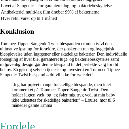
Lavet af Sangenic – for garanteret lugt og bakteriebeskyttelse
Antibakteriel multi-lag film dræber 99% af bakterierne
Hver refill varer op til 1 måned
Konklusion
Tommee Tippee Sangenic Twist blespanden er uden tvivl den
ultimative løsning for forældre, der ønsker en ren og hygiejnisk
bleoplevelse uden lugtgener eller skadelige bakterier. Den individuelle
forsegling af hver ble, garanteret lugt- og bakteriebeskyttelse samt
miljøvenlig design gør denne blespand til det perfekte valg for dit
behov. Så gør dig selv en tjeneste og invester i en Tommee Tippee
Sangenic Twist blespand – du vil ikke fortryde det!
“Jeg har prøvet mange forskellige blespande, men intet
kommer tæt på Tommee Tippee Sangenic Twist. Den
holder lugten væk, og jeg føler mig tryg ved, at min baby
ikke udsættes for skadelige bakterier.” – Louise, mor til 6
måneder gamle Emma
Fordele