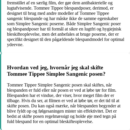
fremstillet af en særlig film, der gør dem antibakterielle og
lugtafvisende. Tommee Tippee blespandposer, derimod, er
designet til brug med andre modeller af Tommee Tippee
sangenic blespande og har måske ikke de samme egenskaber
som Simplee Sangenic poserne. Både Simplee Sangenic poser
og blespandposer har til formål at sikre en lugtfri og hygiejnisk
bleskifteoplevelse, men det anbefales at bruge poserne, der er
specifikt designet til den pågældende blespandmodel for optimal
ydeevne.
Hvordan ved jeg, hvornår jeg skal skifte
Tommee Tippee Simplee Sangenic posen?
Tommee Tippee Simplee Sangenic posen skal skiftes, når
blespanden er fuld eller når posen er ved at løbe tør for film.
Blespanden har et vindue, der viser, hvor meget film der er
tilbage. Hvis du ser, at filmen er ved at løbe tør, er det tid til at
skifte posen. Du kan også mærke, når blespanden begynder at
blive fyldt op og følgesaningen mister sin effektivitet. Det er
bedst at skifte posen regelmæssigt og holde øje med tegn på
fuld blespand for en optimal bleskifteoplevelse.