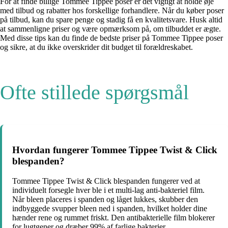
For at finde billige Tommee Tippee poser er det vigtigt at holde øje
med tilbud og rabatter hos forskellige forhandlere. Når du køber poser
på tilbud, kan du spare penge og stadig få en kvalitetsvare. Husk altid
at sammenligne priser og være opmærksom på, om tilbuddet er ægte.
Med disse tips kan du finde de bedste priser på Tommee Tippee poser
og sikre, at du ikke overskrider dit budget til forældreskabet.
Ofte stillede spørgsmål
Hvordan fungerer Tommee Tippee Twist & Click
blespanden?
Tommee Tippee Twist & Click blespanden fungerer ved at
individuelt forsegle hver ble i et multi-lag anti-bakteriel film.
Når bleen placeres i spanden og låget lukkes, skubber den
indbyggede svupper bleen ned i spanden, hvilket holder dine
hænder rene og rummet friskt. Den antibakterielle film blokerer
for lugtgener og dræber 99% af farlige bakterier.