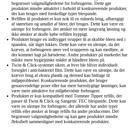
begrænser valgmulighederne for forbrugerne. Dette gør
produktet mindre attraktivt i forhold til konkurrerende produkter,
der kan bruges med forskellige typer blespande.
Refillen til produktet er kun nok til en måneds brug, afhængigt
af størrelsen og antallet af bleer, der bruges. Dette kan være en
ulempe for forbrugere, der ønsker en mere langvarig løsning og
ikke ønsker at skulle købe refillen hyppigt.
Produktet bruger en indbygget svupper til at skubbe bleen ned i
spanden, når låget lukkes. Dette kan være en ulempe, da det
kræver, at forbrugeren rører ved svupperen og kan medføre, at
der kommer lugt på hænderne. Andre produkter på markedet har
måske mere hygiejniske måder at håndtere bleen på.
Twist & Click-systemet sikrer, at hver ble bliver individuelt
forseglet i anti-bakteriel film. Dette kan være en ulempe, da det
kræver brug af ekstra plastik og dermed kan bidrage til
miljøproblemer. Konkurrerende produkter, der bruger
genanvendelige poser eller har mere bæredygtige løsninger, kan
være mere attraktive for miljøbevidste forbrugere.
Produktet er kun kompatibelt med Tommee Tippee refills, der
passer til Twist & Click og Sangenic TEC blespande. Dette kan
være en ulempe for forbrugere, der allerede har andre typer
refills eller ønsker at bruge refills fra andre producenter. Det
begrænser valgmulighederne og kan gøre produktet mindre
fleksibelt sammenlignet med konkurrerende produkter.