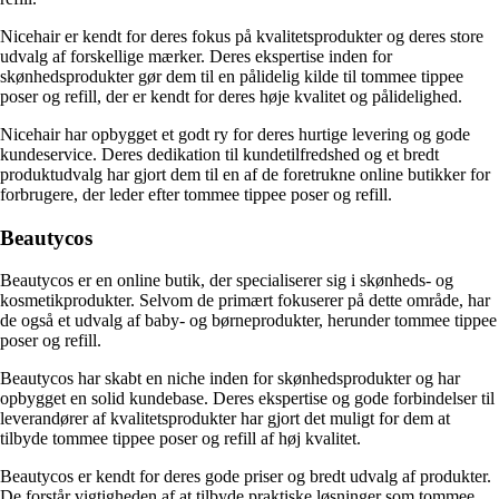
Nicehair er kendt for deres fokus på kvalitetsprodukter og deres store
udvalg af forskellige mærker. Deres ekspertise inden for
skønhedsprodukter gør dem til en pålidelig kilde til tommee tippee
poser og refill, der er kendt for deres høje kvalitet og pålidelighed.
Nicehair har opbygget et godt ry for deres hurtige levering og gode
kundeservice. Deres dedikation til kundetilfredshed og et bredt
produktudvalg har gjort dem til en af de foretrukne online butikker for
forbrugere, der leder efter tommee tippee poser og refill.
Beautycos
Beautycos er en online butik, der specialiserer sig i skønheds- og
kosmetikprodukter. Selvom de primært fokuserer på dette område, har
de også et udvalg af baby- og børneprodukter, herunder tommee tippee
poser og refill.
Beautycos har skabt en niche inden for skønhedsprodukter og har
opbygget en solid kundebase. Deres ekspertise og gode forbindelser til
leverandører af kvalitetsprodukter har gjort det muligt for dem at
tilbyde tommee tippee poser og refill af høj kvalitet.
Beautycos er kendt for deres gode priser og bredt udvalg af produkter.
De forstår vigtigheden af at tilbyde praktiske løsninger som tommee