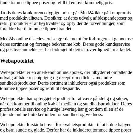
finde tommee tippee poser og refill til en overkommelig pris.
Trods deres konkurrencedygtige priser går Med24 ikke på kompromis
med produktkvaliteten. De sikrer, at deres udvalg af blespandeposer og
refill-produkter er af høj kvalitet og opfylder de forventninger, som
forældre har til tommee tippee brandet.
Med24s online tilstedeværelse gør det nemt for forbrugere at gennemse
deres sortiment og foretage bekvemme køb. Deres gode kundeservice
og positive anmeldelser har bidraget til deres troværdighed i markedet.
Webapotektet
Webapotektet er en anerkendt online apotek, der tilbyder et omfattende
udvalg af både receptpligtig og receptfri medicin samt andre
sundhedsprodukter. Deres sortiment inkluderer også produkter som
tommee tippee poser og refill til blespande.
Webapotektet har opbygget et godt ry for at være pålidelig og sikker,
når det kommer til online køb af medicin og sundhedsprodukter. Deres
professionelle service og hurtige levering har gjort dem til en af de
førende online butikker inden for sundhed og wellness.
Webapotektet forstår behovet for kvalitetsprodukter til at holde babyer
og børn sunde og glade. Derfor har de inkluderet tommee tippee poser