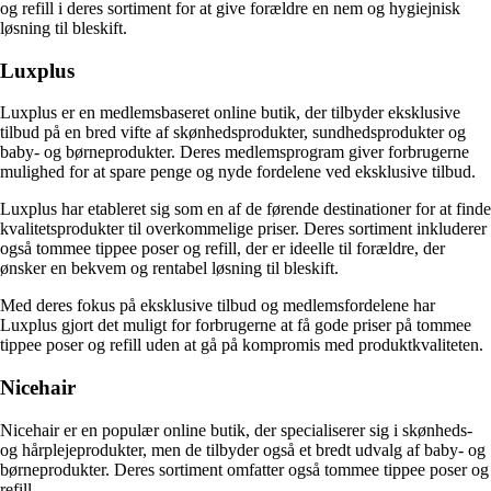
og refill i deres sortiment for at give forældre en nem og hygiejnisk
løsning til bleskift.
Luxplus
Luxplus er en medlemsbaseret online butik, der tilbyder eksklusive
tilbud på en bred vifte af skønhedsprodukter, sundhedsprodukter og
baby- og børneprodukter. Deres medlemsprogram giver forbrugerne
mulighed for at spare penge og nyde fordelene ved eksklusive tilbud.
Luxplus har etableret sig som en af de førende destinationer for at finde
kvalitetsprodukter til overkommelige priser. Deres sortiment inkluderer
også tommee tippee poser og refill, der er ideelle til forældre, der
ønsker en bekvem og rentabel løsning til bleskift.
Med deres fokus på eksklusive tilbud og medlemsfordelene har
Luxplus gjort det muligt for forbrugerne at få gode priser på tommee
tippee poser og refill uden at gå på kompromis med produktkvaliteten.
Nicehair
Nicehair er en populær online butik, der specialiserer sig i skønheds-
og hårplejeprodukter, men de tilbyder også et bredt udvalg af baby- og
børneprodukter. Deres sortiment omfatter også tommee tippee poser og
refill.