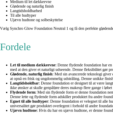
Medium til let dækkeevne
Glødende og naturlig finish
Langtidsholdbarhed
Til alle hudtyper
Ujævn hudtone og solbeskyttelse
Vælg Synchro Glow Foundation Neutral 1 og få den perfekte glødende h
Fordele
Let til medium dækkeevne
: Denne flydende foundation har en l
med at den giver et naturligt udseende. Denne fleksibilitet gør pr
Glødende, naturlig finish
: Med sin avancerede teknologi giver 
at opnå en frisk og ungdommelig udstråling. Denne unikke finish 
Langtidsholdbar
: Denne foundation er designet til at være langt
ikke ønsker at skulle genpåføre deres makeup flere gange i løbet a
Flydende form
: Med sin flydende form er denne foundation nem a
Denne lette og flydende form adskiller produktet fra andre foun
Egnet til alle hudtyper
: Denne foundation er velegnet til alle hu
universalitet gør produktet overlegent i forhold til andre foundati
Ujævn hudtone
: Hvis du har en ujævn hudtone, er denne foundat