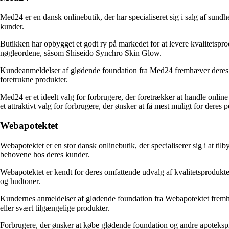
Med24 er en dansk onlinebutik, der har specialiseret sig i salg af sun
kunder.
Butikken har opbygget et godt ry på markedet for at levere kvalitetspr
nøgleordene, såsom Shiseido Synchro Skin Glow.
Kundeanmeldelser af glødende foundation fra Med24 fremhæver deres hur
foretrukne produkter.
Med24 er et ideelt valg for forbrugere, der foretrækker at handle onlin
et attraktivt valg for forbrugere, der ønsker at få mest muligt for deres 
Webapotektet
Webapotektet er en stor dansk onlinebutik, der specialiserer sig i at t
behovene hos deres kunder.
Webapotektet er kendt for deres omfattende udvalg af kvalitetsprodukter
og hudtoner.
Kundernes anmeldelser af glødende foundation fra Webapotektet fremhæ
eller svært tilgængelige produkter.
Forbrugere, der ønsker at købe glødende foundation og andre apotekspro