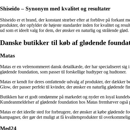
Shiseido – Synonym med kvalitet og resultater
Shiseido er et brand, der konstant stræber efter at forblive på forka
produkter, der opfylder de højeste standarder inden for kvalitet og res
ud som et ideelt valg for dem, der ønsker en naturlig og strålende glød.
Danske butikker til køb af glødende founda
Matas
Matas er en velrenommeret dansk detailkæde, der har specialiseret sig i
glødende foundation, som passer til forskellige hudtyper og hudtoner.
Matas er kendt for deres omfattende udvalg af produkter, der dækker 
Glow, der passer perfekt til kvinder, der ønsker en naturlig glødende fin
Butikken har et godt omdømme på markedet og nyder en loyal kundebase. 
Kundeanmeldelser af glødende foundation hos Matas fremhæver også pro
Matas er det ideelle sted for forbrugere, der ønsker at købe glødende f
kampagner, der gør det muligt at få kvalitetsprodukter til overkommelige
Med24