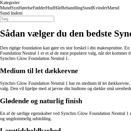
Kategorier
Mund
Syn
Hørelse
Fødder
Hud
Hår
Behandling
Sund
Kvinder
Mænd
Sund Indeni
Sådan vælger du den bedste Syn
Den rigtige foundation kan gøre en stor forskel i din makeuprutine. En
Foundation Neutral 1 er et af de mest populære valg, når det kommer til
Synchro Glow Foundation Neutral 1.
Medium til let dækkeevne
Synchro Glow Foundation Neutral 1 har en medium til let dækkeevne, hv
valg. Den vil hjælpe med at jævne din hudtone og dække små urenheder,
Glødende og naturlig finish
En af de særlige egenskaber ved Synchro Glow Foundation Neutral 1 er de
og ungdommelig udstråling.
Langtidsholdbarhed