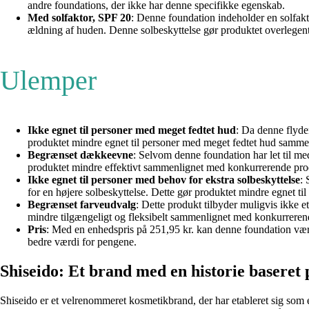
andre foundations, der ikke har denne specifikke egenskab.
Med solfaktor, SPF 20
: Denne foundation indeholder en solfakt
ældning af huden. Denne solbeskyttelse gør produktet overlegent i
Ulemper
Ikke egnet til personer med meget fedtet hud
: Da denne flyde
produktet mindre egnet til personer med meget fedtet hud sammen
Begrænset dækkeevne
: Selvom denne foundation har let til m
produktet mindre effektivt sammenlignet med konkurrerende prod
Ikke egnet til personer med behov for ekstra solbeskyttelse
: 
for en højere solbeskyttelse. Dette gør produktet mindre egnet 
Begrænset farveudvalg
: Dette produkt tilbyder muligvis ikke e
mindre tilgængeligt og fleksibelt sammenlignet med konkurrerend
Pris
: Med en enhedspris på 251,95 kr. kan denne foundation være
bedre værdi for pengene.
Shiseido: Et brand med en historie baseret 
Shiseido er et velrenommeret kosmetikbrand, der har etableret sig som e