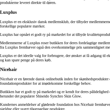
produkterne leveret direkte til døren.
Luxplus
Luxplus er en eksklusiv dansk medlemsklub, der tilbyder medlemmerne a
forskellige populære mærker.
Luxplus har opnået et godt ry på markedet for at tilbyde kvalitetspr
Medlemmerne af Luxplus roser butikken for deres fordelagtige medlems
fra Luxplus fremhæver også den overkommelige pris sammenlignet med
Luxplus er det ideelle valg for forbrugere, der ønsker at få adgang ti
og kan spare penge på deres køb.
Nicehair
Nicehair er en førende dansk onlinebutik inden for skønhedsprodukter og
foundationprodukter for at imødekomme forskellige behov.
Butikken har et godt ry på markedet og er kendt for deres pålidelighed
herunder det populære Shiseido Synchro Skin Glow.
Kundernes anmeldelser af glødende foundation hos Nicehair fremhæver d
sjældne eller svært tilgængelige produkter.