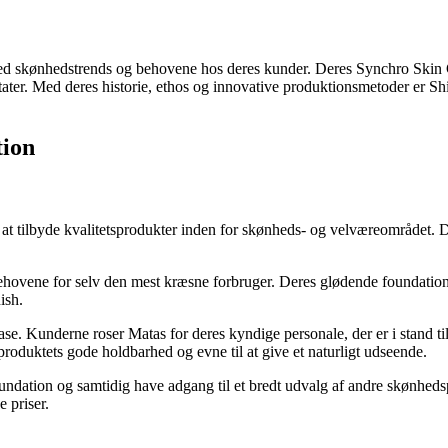
nt med skønhedstrends og behovene hos deres kunder. Deres Synchro Skin
ultater. Med deres historie, ethos og innovative produktionsmetoder er S
tion
 at tilbyde kvalitetsprodukter inden for skønheds- og velværeområdet. D
behovene for selv den mest kræsne forbruger. Deres glødende foundati
ish.
Kunderne roser Matas for deres kyndige personale, der er i stand til a
duktets gode holdbarhed og evne til at give et naturligt udseende.
oundation og samtidig have adgang til et bredt udvalg af andre skønhedsp
 priser.