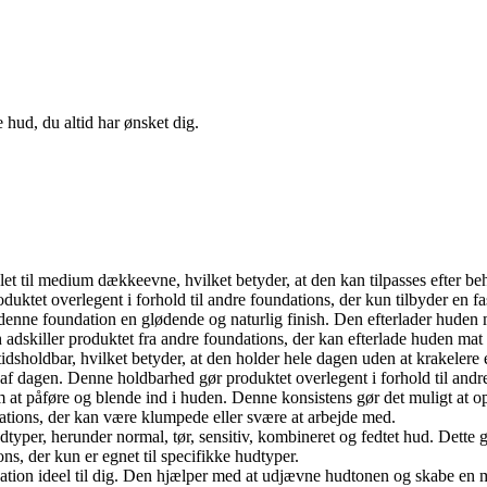
ud, du altid har ønsket dig.
et til medium dækkeevne, hvilket betyder, at den kan tilpasses efter be
oduktet overlegent i forhold til andre foundations, der kun tilbyder en 
denne foundation en glødende og naturlig finish. Den efterlader huden m
adskiller produktet fra andre foundations, der kan efterlade huden mat e
idsholdbar, hvilket betyder, at den holder hele dagen uden at krakelere ell
f dagen. Denne holdbarhed gør produktet overlegent i forhold til andre f
t påføre og blende ind i huden. Denne konsistens gør det muligt at opnå 
dations, der kan være klumpede eller svære at arbejde med.
dtyper, herunder normal, tør, sensitiv, kombineret og fedtet hud. Dette g
ons, der kun er egnet til specifikke hudtyper.
ion ideel til dig. Den hjælper med at udjævne hudtonen og skabe en mere