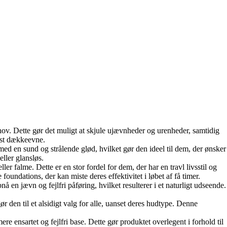
hov. Dette gør det muligt at skjule ujævnheder og urenheder, samtidig
fast dækkeevne.
ed en sund og strålende glød, hvilket gør den ideel til dem, der ønsker
ller glansløs.
er falme. Dette er en stor fordel for dem, der har en travl livsstil og
oundations, der kan miste deres effektivitet i løbet af få timer.
en jævn og fejlfri påføring, hvilket resulterer i et naturligt udseende.
ør den til et alsidigt valg for alle, uanset deres hudtype. Denne
 ensartet og fejlfri base. Dette gør produktet overlegent i forhold til