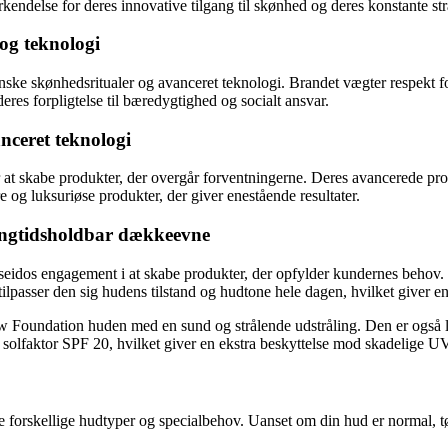
ndelse for deres innovative tilgang til skønhed og deres konstante stræ
 og teknologi
anske skønhedsritualer og avanceret teknologi. Brandet vægter respekt fo
eres forpligtelse til bæredygtighed og socialt ansvar.
ceret teknologi
for at skabe produkter, der overgår forventningerne. Deres avancerede pr
re og luksuriøse produkter, der giver enestående resultater.
angtidsholdbar dækkeevne
seidos engagement i at skabe produkter, der opfylder kundernes behov
tilpasser den sig hudens tilstand og hudtone hele dagen, hvilket giver e
w Foundation huden med en sund og strålende udstråling. Den er også la
olfaktor SPF 20, hvilket giver en ekstra beskyttelse mod skadelige UV-
orskellige hudtyper og specialbehov. Uanset om din hud er normal, tør,