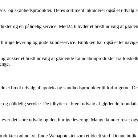
dheds- og skønhedsprodukter. Deres sortiment inkluderer også et udvalg
odukter og en pålidelig service. Med24 tilbyder et bredt udvalg af glød
tige levering og gode kundeservice. Butikken har også et let navigerb
e og ønsker et bredt udvalg af glødende foundationprodukter fra forskel
penge.
ilbyde et bredt udvalg af apotek- og sundhedsprodukter til forbrugerne.
 og pålidelig service. De tilbyder et bredt udvalg af glødende foundatio
ver det store udvalg og den hurtige levering. Mange kunder roser også
dukter online, vil finde Webapotektet som et ideelt sted. Denne butik t