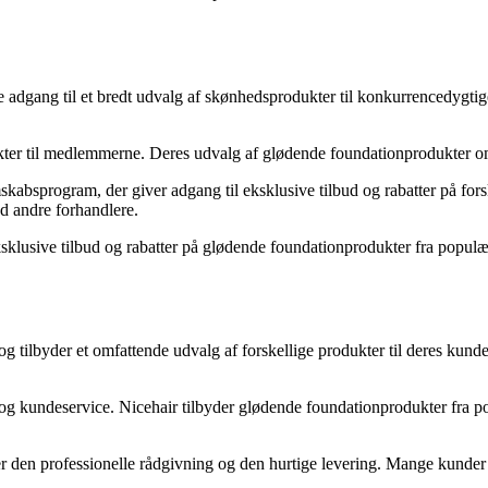
dgang til et bredt udvalg af skønhedsprodukter til konkurrencedygtige
odukter til medlemmerne. Deres udvalg af glødende foundationprodukter
kabsprogram, der giver adgang til eksklusive tilbud og rabatter på fo
 andre forhandlere.
l eksklusive tilbud og rabatter på glødende foundationprodukter fra po
 tilbyder et omfattende udvalg af forskellige produkter til deres kunde
 og kundeservice. Nicehair tilbyder glødende foundationprodukter fra po
en professionelle rådgivning og den hurtige levering. Mange kunder ro