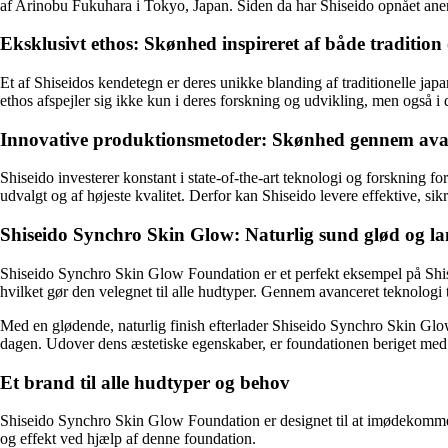
af Arinobu Fukuhara i Tokyo, Japan. Siden da har Shiseido opnået anerke
Eksklusivt ethos: Skønhed inspireret af både tradition
Et af Shiseidos kendetegn er deres unikke blanding af traditionelle jap
ethos afspejler sig ikke kun i deres forskning og udvikling, men også i d
Innovative produktionsmetoder: Skønhed gennem avan
Shiseido investerer konstant i state-of-the-art teknologi og forskning 
udvalgt og af højeste kvalitet. Derfor kan Shiseido levere effektive, sik
Shiseido Synchro Skin Glow: Naturlig sund glød og l
Shiseido Synchro Skin Glow Foundation er et perfekt eksempel på Shi
hvilket gør den velegnet til alle hudtyper. Gennem avanceret teknologi 
Med en glødende, naturlig finish efterlader Shiseido Synchro Skin Glo
dagen. Udover dens æstetiske egenskaber, er foundationen beriget med s
Et brand til alle hudtyper og behov
Shiseido Synchro Skin Glow Foundation er designet til at imødekomme f
og effekt ved hjælp af denne foundation.