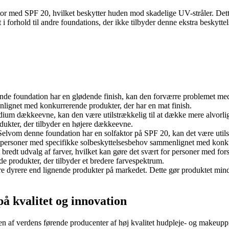
or med SPF 20, hvilket beskytter huden mod skadelige UV-stråler. Dette 
 forhold til andre foundations, der ikke tilbyder denne ekstra beskyttel
nde foundation har en glødende finish, kan den forværre problemet med 
lignet med konkurrerende produkter, der har en mat finish.
edium dækkeevne, kan den være utilstrækkelig til at dække mere alvorl
ukter, der tilbyder en højere dækkeevne.
Selvom denne foundation har en solfaktor på SPF 20, kan det være utils
til personer med specifikke solbeskyttelsesbehov sammenlignet med konk
t bredt udvalg af farver, hvilket kan gøre det svært for personer med fo
e produkter, der tilbyder et bredere farvespektrum.
 dyrere end lignende produkter på markedet. Dette gør produktet mindre
på kvalitet og innovation
n af verdens førende producenter af høj kvalitet hudpleje- og makeuppro