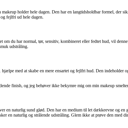
keup holder hele dagen. Den har en langtidsholdbar formel, der sikrer,
 og fejlfri ud hele dagen.
om du har normal, tør, sensitiv, kombineret eller fedtet hud, vil denne 
smuk udstråling.
hjælpe med at skabe en mere ensartet og fejlfri hud. Den indeholder o
ødende finish, og jeg behøver ikke bekymre mig om min makeup smelter
ver en naturlig sund glød. Den har en medium til let dækkeevne og en 
sker en naturlig og strålende udstråling. Glem ikke at prøve den med din