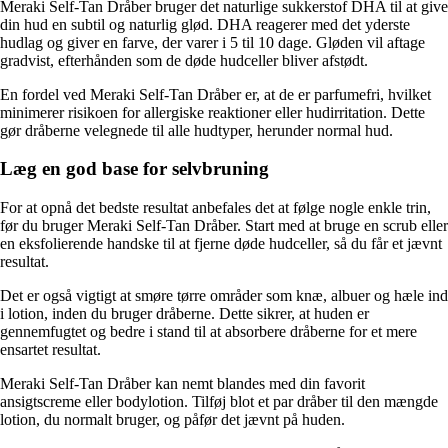
Meraki Self-Tan Dråber bruger det naturlige sukkerstof DHA til at give
din hud en subtil og naturlig glød. DHA reagerer med det yderste
hudlag og giver en farve, der varer i 5 til 10 dage. Gløden vil aftage
gradvist, efterhånden som de døde hudceller bliver afstødt.
En fordel ved Meraki Self-Tan Dråber er, at de er parfumefri, hvilket
minimerer risikoen for allergiske reaktioner eller hudirritation. Dette
gør dråberne velegnede til alle hudtyper, herunder normal hud.
Læg en god base for selvbruning
For at opnå det bedste resultat anbefales det at følge nogle enkle trin,
før du bruger Meraki Self-Tan Dråber. Start med at bruge en scrub eller
en eksfolierende handske til at fjerne døde hudceller, så du får et jævnt
resultat.
Det er også vigtigt at smøre tørre områder som knæ, albuer og hæle ind
i lotion, inden du bruger dråberne. Dette sikrer, at huden er
gennemfugtet og bedre i stand til at absorbere dråberne for et mere
ensartet resultat.
Meraki Self-Tan Dråber kan nemt blandes med din favorit
ansigtscreme eller bodylotion. Tilføj blot et par dråber til den mængde
lotion, du normalt bruger, og påfør det jævnt på huden.