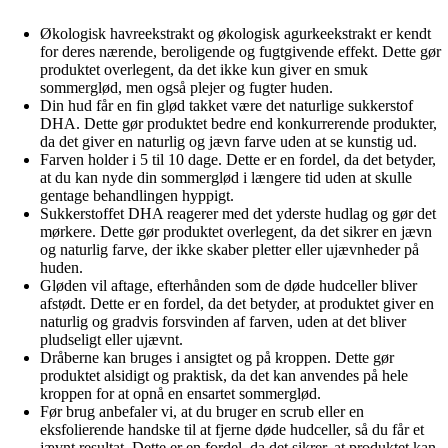
Økologisk havreekstrakt og økologisk agurkeekstrakt er kendt
for deres nærende, beroligende og fugtgivende effekt. Dette gør
produktet overlegent, da det ikke kun giver en smuk
sommerglød, men også plejer og fugter huden.
Din hud får en fin glød takket være det naturlige sukkerstof
DHA. Dette gør produktet bedre end konkurrerende produkter,
da det giver en naturlig og jævn farve uden at se kunstig ud.
Farven holder i 5 til 10 dage. Dette er en fordel, da det betyder,
at du kan nyde din sommerglød i længere tid uden at skulle
gentage behandlingen hyppigt.
Sukkerstoffet DHA reagerer med det yderste hudlag og gør det
mørkere. Dette gør produktet overlegent, da det sikrer en jævn
og naturlig farve, der ikke skaber pletter eller ujævnheder på
huden.
Gløden vil aftage, efterhånden som de døde hudceller bliver
afstødt. Dette er en fordel, da det betyder, at produktet giver en
naturlig og gradvis forsvinden af farven, uden at det bliver
pludseligt eller ujævnt.
Dråberne kan bruges i ansigtet og på kroppen. Dette gør
produktet alsidigt og praktisk, da det kan anvendes på hele
kroppen for at opnå en ensartet sommerglød.
Før brug anbefaler vi, at du bruger en scrub eller en
eksfolierende handske til at fjerne døde hudceller, så du får et
jævnt resultat. Dette er en fordel, da det sikrer, at produktet kan