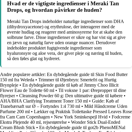
Hvad er de vigtigste ingredienser i Meraki Tan
Drops, og hvordan påvirker de huden?
Meraki Tan Drops indeholder naturlige ingredienser som DHA
(dihydroxyacetone) og erythrulose, der interagerer med de
øverste hudlag og reagerer med aminosyrerne for at skabe den
solbrune farve. Disse ingredienser er sikre og har vist sig at give
en jævn og naturlig farve uden orange nuancer. Derudover
indeholder produktet fugtgivende ingredienser som
hyaluronsyre og aloe vera, der giver pleje og næring til huden,
så den føles glat og hydreret.
Andre populære artikler:
En dybdegående guide til Skin Food Butter
150 ml fra Weleda
•
Trimmer til Øjenbryn: Smertefri og Hurtig
Brynpleje
•
En dybdegående guide til køb af Jimmy Choo Illicit
Flower Eau de Toilette 60 ml
•
Til voksne 1 par: Ørepropper til dine
flyrejser
•
Cleansing Powder 60 g: Den ultimative guide til købere
•
AHA/BHA Clarifying Treatment Toner 150 ml
•
Guide: Køb af
Tranebærsaft sur Ø – Fortyndes 1:4 730 ml
•
Mild Håndcreme Uden
Parfume 200 ml
•
Lækker og Praktisk Toilettaske Pressed Leaves Rose
fra Cam Cam Copenhagen
•
New York Sminkespejl Hvid
•
Fodcreme
Ekstra Plejende 40 ml, rejsestørrelse
•
Wonder Stick Dual-Ended
Cream Blush Stick
•
En dybdegående guide til got2b PhenoMENal