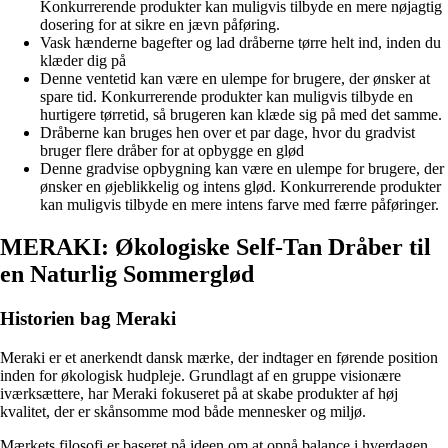
Konkurrerende produkter kan muligvis tilbyde en mere nøjagtig
dosering for at sikre en jævn påføring.
Vask hænderne bagefter og lad dråberne tørre helt ind, inden du
klæder dig på
Denne ventetid kan være en ulempe for brugere, der ønsker at
spare tid. Konkurrerende produkter kan muligvis tilbyde en
hurtigere tørretid, så brugeren kan klæde sig på med det samme.
Dråberne kan bruges hen over et par dage, hvor du gradvist
bruger flere dråber for at opbygge en glød
Denne gradvise opbygning kan være en ulempe for brugere, der
ønsker en øjeblikkelig og intens glød. Konkurrerende produkter
kan muligvis tilbyde en mere intens farve med færre påføringer.
MERAKI: Økologiske Self-Tan Dråber til
en Naturlig Sommerglød
Historien bag Meraki
Meraki er et anerkendt dansk mærke, der indtager en førende position
inden for økologisk hudpleje. Grundlagt af en gruppe visionære
iværksættere, har Meraki fokuseret på at skabe produkter af høj
kvalitet, der er skånsomme mod både mennesker og miljø.
Mærkets filosofi er baseret på ideen om at opnå balance i hverdagen