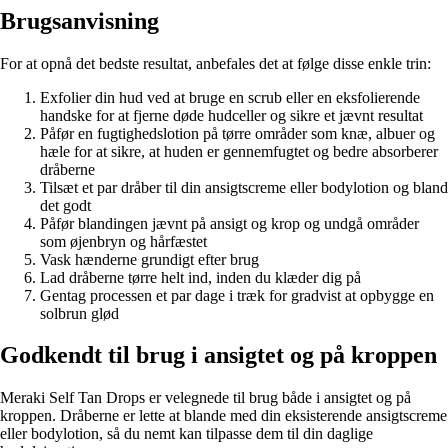
Brugsanvisning
For at opnå det bedste resultat, anbefales det at følge disse enkle trin:
Exfolier din hud ved at bruge en scrub eller en eksfolierende
handske for at fjerne døde hudceller og sikre et jævnt resultat
Påfør en fugtighedslotion på tørre områder som knæ, albuer og
hæle for at sikre, at huden er gennemfugtet og bedre absorberer
dråberne
Tilsæt et par dråber til din ansigtscreme eller bodylotion og bland
det godt
Påfør blandingen jævnt på ansigt og krop og undgå områder
som øjenbryn og hårfæstet
Vask hænderne grundigt efter brug
Lad dråberne tørre helt ind, inden du klæder dig på
Gentag processen et par dage i træk for gradvist at opbygge en
solbrun glød
Godkendt til brug i ansigtet og på kroppen
Meraki Self Tan Drops er velegnede til brug både i ansigtet og på
kroppen. Dråberne er lette at blande med din eksisterende ansigtscreme
eller bodylotion, så du nemt kan tilpasse dem til din daglige