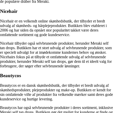
de populære dråber fra Meraki.
Nicehair
Nicehair er en velkendt online skønhedsbutik, der tilbyder et bredt
udvalg af skønheds- og hårplejeprodukter. Butikken blev etableret i
2006 og har siden da opnået stor popularitet takket være deres
omfattende sortiment og gode kundeservice.
Nicehair tilbyder også selvbrunende produkter, herunder Meraki self
tan drops. Butikken har et stort udvalg af selvbrunende produkter, som
er specielt udvalgt for at imødekomme kundernes behov og ønsker.
Nicehairs fokus på at tilbyde et omfattende udvalg af selvbrunende
produkter, herunder Meraki self tan drops, gør dem til et ideelt valg for
forbrugere, der søger efter selvbrunende løsninger.
Beautycos
Beautycos er en dansk skønhedsbutik, der tilbyder et bredt udvalg af
skønhedsprodukter, plejeprodukter og make-up. Butikken er kendt for
sin omfattende vifte af produkter fra velkendte mærker samt deres gode
kundeservice og hurtige levering.
Beautycos har også selvbrunende produkter i deres sortiment, inklusive
Meraki self tan drops. Butikken gør det muligt for kunderne at finde og