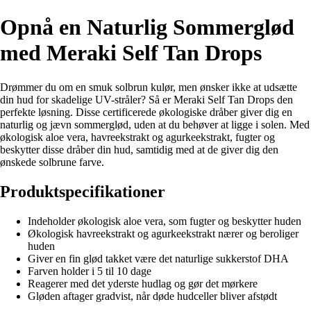
Opnå en Naturlig Sommerglød
med Meraki Self Tan Drops
Drømmer du om en smuk solbrun kulør, men ønsker ikke at udsætte
din hud for skadelige UV-stråler? Så er Meraki Self Tan Drops den
perfekte løsning. Disse certificerede økologiske dråber giver dig en
naturlig og jævn sommerglød, uden at du behøver at ligge i solen. Med
økologisk aloe vera, havreekstrakt og agurkeekstrakt, fugter og
beskytter disse dråber din hud, samtidig med at de giver dig den
ønskede solbrune farve.
Produktspecifikationer
Indeholder økologisk aloe vera, som fugter og beskytter huden
Økologisk havreekstrakt og agurkeekstrakt nærer og beroliger
huden
Giver en fin glød takket være det naturlige sukkerstof DHA
Farven holder i 5 til 10 dage
Reagerer med det yderste hudlag og gør det mørkere
Gløden aftager gradvist, når døde hudceller bliver afstødt