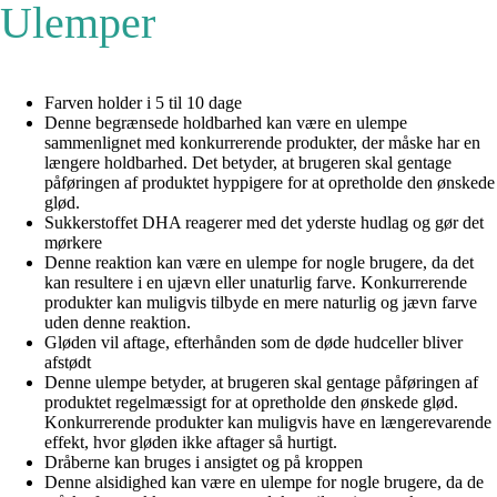
Ulemper
Farven holder i 5 til 10 dage
Denne begrænsede holdbarhed kan være en ulempe
sammenlignet med konkurrerende produkter, der måske har en
længere holdbarhed. Det betyder, at brugeren skal gentage
påføringen af produktet hyppigere for at opretholde den ønskede
glød.
Sukkerstoffet DHA reagerer med det yderste hudlag og gør det
mørkere
Denne reaktion kan være en ulempe for nogle brugere, da det
kan resultere i en ujævn eller unaturlig farve. Konkurrerende
produkter kan muligvis tilbyde en mere naturlig og jævn farve
uden denne reaktion.
Gløden vil aftage, efterhånden som de døde hudceller bliver
afstødt
Denne ulempe betyder, at brugeren skal gentage påføringen af
produktet regelmæssigt for at opretholde den ønskede glød.
Konkurrerende produkter kan muligvis have en længerevarende
effekt, hvor gløden ikke aftager så hurtigt.
Dråberne kan bruges i ansigtet og på kroppen
Denne alsidighed kan være en ulempe for nogle brugere, da de