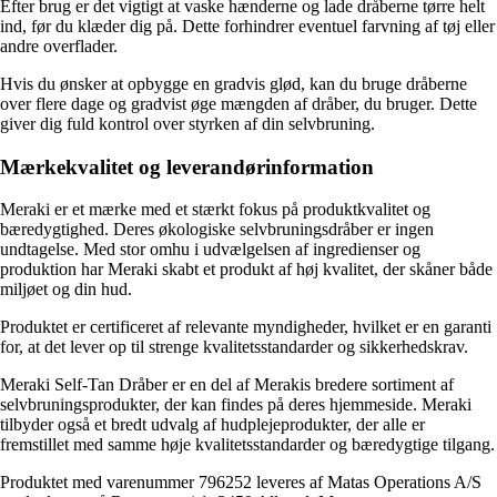
Efter brug er det vigtigt at vaske hænderne og lade dråberne tørre helt
ind, før du klæder dig på. Dette forhindrer eventuel farvning af tøj eller
andre overflader.
Hvis du ønsker at opbygge en gradvis glød, kan du bruge dråberne
over flere dage og gradvist øge mængden af dråber, du bruger. Dette
giver dig fuld kontrol over styrken af din selvbruning.
Mærkekvalitet og leverandørinformation
Meraki er et mærke med et stærkt fokus på produktkvalitet og
bæredygtighed. Deres økologiske selvbruningsdråber er ingen
undtagelse. Med stor omhu i udvælgelsen af ingredienser og
produktion har Meraki skabt et produkt af høj kvalitet, der skåner både
miljøet og din hud.
Produktet er certificeret af relevante myndigheder, hvilket er en garanti
for, at det lever op til strenge kvalitetsstandarder og sikkerhedskrav.
Meraki Self-Tan Dråber er en del af Merakis bredere sortiment af
selvbruningsprodukter, der kan findes på deres hjemmeside. Meraki
tilbyder også et bredt udvalg af hudplejeprodukter, der alle er
fremstillet med samme høje kvalitetsstandarder og bæredygtige tilgang.
Produktet med varenummer 796252 leveres af Matas Operations A/S