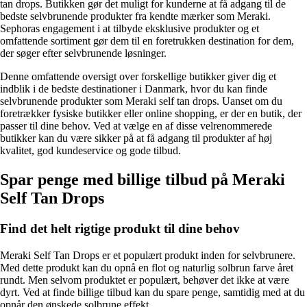
tan drops. Butikken gør det muligt for kunderne at få adgang til de
bedste selvbrunende produkter fra kendte mærker som Meraki.
Sephoras engagement i at tilbyde eksklusive produkter og et
omfattende sortiment gør dem til en foretrukken destination for dem,
der søger efter selvbrunende løsninger.
Denne omfattende oversigt over forskellige butikker giver dig et
indblik i de bedste destinationer i Danmark, hvor du kan finde
selvbrunende produkter som Meraki self tan drops. Uanset om du
foretrækker fysiske butikker eller online shopping, er der en butik, der
passer til dine behov. Ved at vælge en af disse velrenommerede
butikker kan du være sikker på at få adgang til produkter af høj
kvalitet, god kundeservice og gode tilbud.
Spar penge med billige tilbud på Meraki
Self Tan Drops
Find det helt rigtige produkt til dine behov
Meraki Self Tan Drops er et populært produkt inden for selvbrunere.
Med dette produkt kan du opnå en flot og naturlig solbrun farve året
rundt. Men selvom produktet er populært, behøver det ikke at være
dyrt. Ved at finde billige tilbud kan du spare penge, samtidig med at du
opnår den ønskede solbrune effekt.