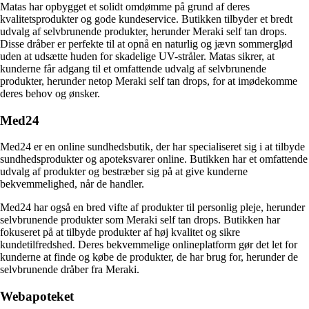
Matas har opbygget et solidt omdømme på grund af deres
kvalitetsprodukter og gode kundeservice. Butikken tilbyder et bredt
udvalg af selvbrunende produkter, herunder Meraki self tan drops.
Disse dråber er perfekte til at opnå en naturlig og jævn sommerglød
uden at udsætte huden for skadelige UV-stråler. Matas sikrer, at
kunderne får adgang til et omfattende udvalg af selvbrunende
produkter, herunder netop Meraki self tan drops, for at imødekomme
deres behov og ønsker.
Med24
Med24 er en online sundhedsbutik, der har specialiseret sig i at tilbyde
sundhedsprodukter og apoteksvarer online. Butikken har et omfattende
udvalg af produkter og bestræber sig på at give kunderne
bekvemmelighed, når de handler.
Med24 har også en bred vifte af produkter til personlig pleje, herunder
selvbrunende produkter som Meraki self tan drops. Butikken har
fokuseret på at tilbyde produkter af høj kvalitet og sikre
kundetilfredshed. Deres bekvemmelige onlineplatform gør det let for
kunderne at finde og købe de produkter, de har brug for, herunder de
selvbrunende dråber fra Meraki.
Webapoteket