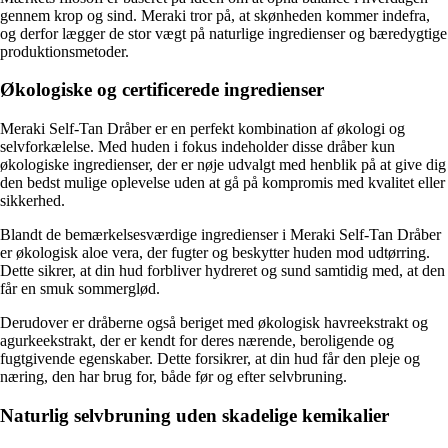
gennem krop og sind. Meraki tror på, at skønheden kommer indefra,
og derfor lægger de stor vægt på naturlige ingredienser og bæredygtige
produktionsmetoder.
Økologiske og certificerede ingredienser
Meraki Self-Tan Dråber er en perfekt kombination af økologi og
selvforkælelse. Med huden i fokus indeholder disse dråber kun
økologiske ingredienser, der er nøje udvalgt med henblik på at give dig
den bedst mulige oplevelse uden at gå på kompromis med kvalitet eller
sikkerhed.
Blandt de bemærkelsesværdige ingredienser i Meraki Self-Tan Dråber
er økologisk aloe vera, der fugter og beskytter huden mod udtørring.
Dette sikrer, at din hud forbliver hydreret og sund samtidig med, at den
får en smuk sommerglød.
Derudover er dråberne også beriget med økologisk havreekstrakt og
agurkeekstrakt, der er kendt for deres nærende, beroligende og
fugtgivende egenskaber. Dette forsikrer, at din hud får den pleje og
næring, den har brug for, både før og efter selvbruning.
Naturlig selvbruning uden skadelige kemikalier