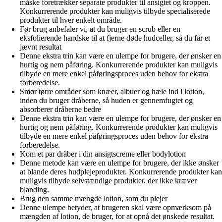
måske foretrækker separate produkter til ansigtet og kroppen.
Konkurrerende produkter kan muligvis tilbyde specialiserede
produkter til hver enkelt område.
Før brug anbefaler vi, at du bruger en scrub eller en
eksfolierende handske til at fjerne døde hudceller, så du får et
jævnt resultat
Denne ekstra trin kan være en ulempe for brugere, der ønsker en
hurtig og nem påføring. Konkurrerende produkter kan muligvis
tilbyde en mere enkel påføringsproces uden behov for ekstra
forberedelse.
Smør tørre områder som knæer, albuer og hæle ind i lotion,
inden du bruger dråberne, så huden er gennemfugtet og
absorberer dråberne bedre
Denne ekstra trin kan være en ulempe for brugere, der ønsker en
hurtig og nem påføring. Konkurrerende produkter kan muligvis
tilbyde en mere enkel påføringsproces uden behov for ekstra
forberedelse.
Kom et par dråber i din ansigtscreme eller bodylotion
Denne metode kan være en ulempe for brugere, der ikke ønsker
at blande deres hudplejeprodukter. Konkurrerende produkter kan
muligvis tilbyde selvstændige produkter, der ikke kræver
blanding.
Brug den samme mængde lotion, som du plejer
Denne ulempe betyder, at brugeren skal være opmærksom på
mængden af lotion, de bruger, for at opnå det ønskede resultat.