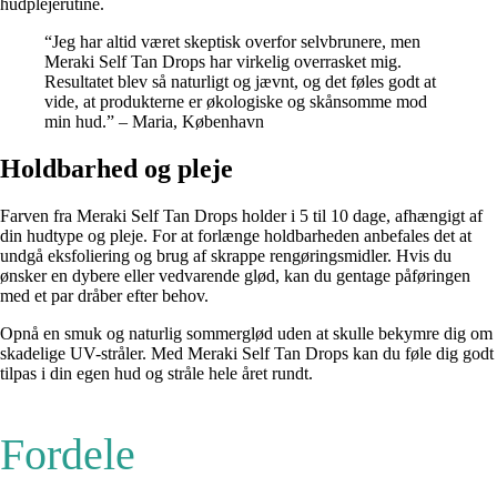
hudplejerutine.
“Jeg har altid været skeptisk overfor selvbrunere, men
Meraki Self Tan Drops har virkelig overrasket mig.
Resultatet blev så naturligt og jævnt, og det føles godt at
vide, at produkterne er økologiske og skånsomme mod
min hud.” – Maria, København
Holdbarhed og pleje
Farven fra Meraki Self Tan Drops holder i 5 til 10 dage, afhængigt af
din hudtype og pleje. For at forlænge holdbarheden anbefales det at
undgå eksfoliering og brug af skrappe rengøringsmidler. Hvis du
ønsker en dybere eller vedvarende glød, kan du gentage påføringen
med et par dråber efter behov.
Opnå en smuk og naturlig sommerglød uden at skulle bekymre dig om
skadelige UV-stråler. Med Meraki Self Tan Drops kan du føle dig godt
tilpas i din egen hud og stråle hele året rundt.
Fordele