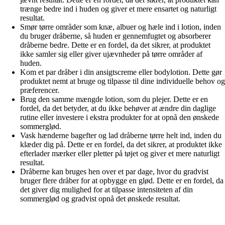
trænge bedre ind i huden og giver et mere ensartet og naturligt
resultat.
Smør tørre områder som knæ, albuer og hæle ind i lotion, inden
du bruger dråberne, så huden er gennemfugtet og absorberer
dråberne bedre. Dette er en fordel, da det sikrer, at produktet
ikke samler sig eller giver ujævnheder på tørre områder af
huden.
Kom et par dråber i din ansigtscreme eller bodylotion. Dette gør
produktet nemt at bruge og tilpasse til dine individuelle behov og
præferencer.
Brug den samme mængde lotion, som du plejer. Dette er en
fordel, da det betyder, at du ikke behøver at ændre din daglige
rutine eller investere i ekstra produkter for at opnå den ønskede
sommerglød.
Vask hænderne bagefter og lad dråberne tørre helt ind, inden du
klæder dig på. Dette er en fordel, da det sikrer, at produktet ikke
efterlader mærker eller pletter på tøjet og giver et mere naturligt
resultat.
Dråberne kan bruges hen over et par dage, hvor du gradvist
bruger flere dråber for at opbygge en glød. Dette er en fordel, da
det giver dig mulighed for at tilpasse intensiteten af din
sommerglød og gradvist opnå det ønskede resultat.