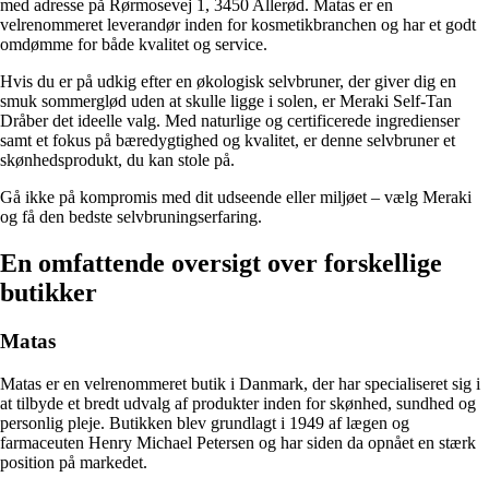
med adresse på Rørmosevej 1, 3450 Allerød. Matas er en
velrenommeret leverandør inden for kosmetikbranchen og har et godt
omdømme for både kvalitet og service.
Hvis du er på udkig efter en økologisk selvbruner, der giver dig en
smuk sommerglød uden at skulle ligge i solen, er Meraki Self-Tan
Dråber det ideelle valg. Med naturlige og certificerede ingredienser
samt et fokus på bæredygtighed og kvalitet, er denne selvbruner et
skønhedsprodukt, du kan stole på.
Gå ikke på kompromis med dit udseende eller miljøet – vælg Meraki
og få den bedste selvbruningserfaring.
En omfattende oversigt over forskellige
butikker
Matas
Matas er en velrenommeret butik i Danmark, der har specialiseret sig i
at tilbyde et bredt udvalg af produkter inden for skønhed, sundhed og
personlig pleje. Butikken blev grundlagt i 1949 af lægen og
farmaceuten Henry Michael Petersen og har siden da opnået en stærk
position på markedet.