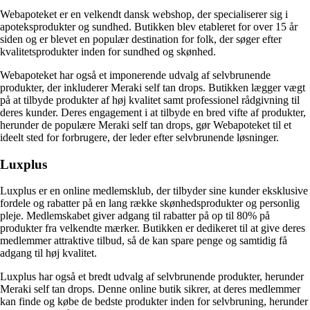
Webapoteket er en velkendt dansk webshop, der specialiserer sig i
apoteksprodukter og sundhed. Butikken blev etableret for over 15 år
siden og er blevet en populær destination for folk, der søger efter
kvalitetsprodukter inden for sundhed og skønhed.
Webapoteket har også et imponerende udvalg af selvbrunende
produkter, der inkluderer Meraki self tan drops. Butikken lægger vægt
på at tilbyde produkter af høj kvalitet samt professionel rådgivning til
deres kunder. Deres engagement i at tilbyde en bred vifte af produkter,
herunder de populære Meraki self tan drops, gør Webapoteket til et
ideelt sted for forbrugere, der leder efter selvbrunende løsninger.
Luxplus
Luxplus er en online medlemsklub, der tilbyder sine kunder eksklusive
fordele og rabatter på en lang række skønhedsprodukter og personlig
pleje. Medlemskabet giver adgang til rabatter på op til 80% på
produkter fra velkendte mærker. Butikken er dedikeret til at give deres
medlemmer attraktive tilbud, så de kan spare penge og samtidig få
adgang til høj kvalitet.
Luxplus har også et bredt udvalg af selvbrunende produkter, herunder
Meraki self tan drops. Denne online butik sikrer, at deres medlemmer
kan finde og købe de bedste produkter inden for selvbruning, herunder