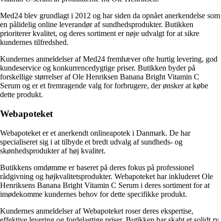
Med24 blev grundlagt i 2012 og har siden da opnået anerkendelse som
en pålidelig online leverandør af sundhedsprodukter. Butikken
prioriterer kvalitet, og deres sortiment er nøje udvalgt for at sikre
kundernes tilfredshed.
Kundernes anmeldelser af Med24 fremhæver ofte hurtig levering, god
kundeservice og konkurrencedygtige priser. Butikken byder på
forskellige størrelser af Ole Henriksen Banana Bright Vitamin C
Serum og er et fremragende valg for forbrugere, der ønsker at købe
dette produkt.
Webapoteket
Webapoteket er et anerkendt onlineapotek i Danmark. De har
specialiseret sig i at tilbyde et bredt udvalg af sundheds- og
skønhedsprodukter af høj kvalitet.
Butikkens omdømme er baseret på deres fokus på professionel
rådgivning og højkvalitetsprodukter. Webapoteket har inkluderet Ole
Henriksens Banana Bright Vitamin C Serum i deres sortiment for at
imødekomme kundernes behov for dette specifikke produkt.
Kundernes anmeldelser af Webapoteket roser deres ekspertise,
effektive levering og fordelagtige priser. Butikken har skabt et solidt ry