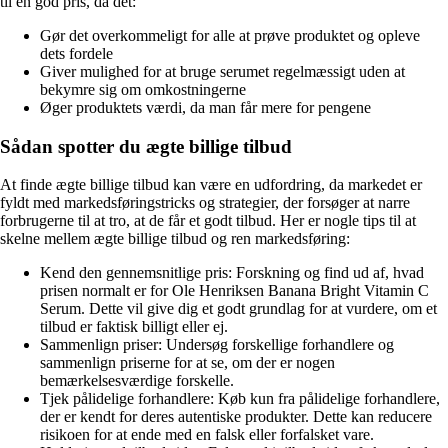
til en god pris, da det:
Gør det overkommeligt for alle at prøve produktet og opleve
dets fordele
Giver mulighed for at bruge serumet regelmæssigt uden at
bekymre sig om omkostningerne
Øger produktets værdi, da man får mere for pengene
Sådan spotter du ægte billige tilbud
At finde ægte billige tilbud kan være en udfordring, da markedet er
fyldt med markedsføringstricks og strategier, der forsøger at narre
forbrugerne til at tro, at de får et godt tilbud. Her er nogle tips til at
skelne mellem ægte billige tilbud og ren markedsføring:
Kend den gennemsnitlige pris: Forskning og find ud af, hvad
prisen normalt er for Ole Henriksen Banana Bright Vitamin C
Serum. Dette vil give dig et godt grundlag for at vurdere, om et
tilbud er faktisk billigt eller ej.
Sammenlign priser: Undersøg forskellige forhandlere og
sammenlign priserne for at se, om der er nogen
bemærkelsesværdige forskelle.
Tjek pålidelige forhandlere: Køb kun fra pålidelige forhandlere,
der er kendt for deres autentiske produkter. Dette kan reducere
risikoen for at ende med en falsk eller forfalsket vare.