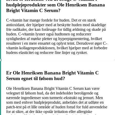
hudplejeprodukter som Ole Henriksen Banana
Bright Vitamin C Serum?
C-vitamin har mange fordele for huden. Det er en stærk
antioxidant, der hjælper med at beskytte huden mod skadelige
frie radikaler, der kan forårsage for tidlig ældning og skade på
huden. C-vitamin lysner også hudtonen og reducerer
synligheden af mørke pletter og hyperpigmentering, hvilket
resulterer i en mere ensartet og oplyst teint. Derudover øger C-
vitamin kollagenproduktionen, hvilket hjælper med at forbedre
hudens elasticitet og reducere fine linjer og rynker.
Er Ole Henriksen Banana Bright Vitamin C
Serum egnet til følsom hud?
Ole Henriksen Banana Bright Vitamin C Serum kan være
velegnet til følsom hud, da det indeholder beroligende og
nærende ingredienser som turmeric-ekstrakt og jernurt. Men
som med enhver hudplejeprodukt, anbefales det at udføre en
patch-test på et lille område af huden forud for fuld anvendelse
for at sikre, at der ikke opstår irritation eller allergiske