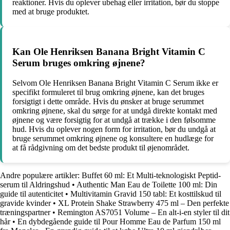
reaktioner. Hvis du oplever ubehag eller irritation, bør du stoppe
med at bruge produktet.
Kan Ole Henriksen Banana Bright Vitamin C
Serum bruges omkring øjnene?
Selvom Ole Henriksen Banana Bright Vitamin C Serum ikke er
specifikt formuleret til brug omkring øjnene, kan det bruges
forsigtigt i dette område. Hvis du ønsker at bruge serummet
omkring øjnene, skal du sørge for at undgå direkte kontakt med
øjnene og være forsigtig for at undgå at trække i den følsomme
hud. Hvis du oplever nogen form for irritation, bør du undgå at
bruge serummet omkring øjnene og konsultere en hudlæge for
at få rådgivning om det bedste produkt til øjenområdet.
Andre populære artikler:
Buffet 60 ml: Et Multi-teknologiskt Peptid-
serum til Aldringshud
•
Authentic Man Eau de Toilette 100 ml: Din
guide til autenticitet
•
Multivitamin Gravid 150 tabl: Et kosttilskud til
gravide kvinder
•
XL Protein Shake Strawberry 475 ml – Den perfekte
træningspartner
•
Remington AS7051 Volume – En alt-i-en styler til dit
hår
•
En dybdegående guide til Pour Homme Eau de Parfum 150 ml