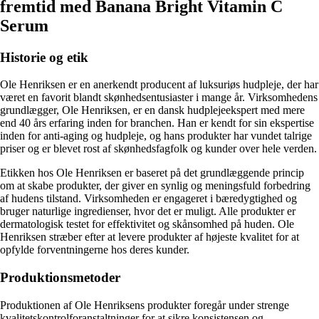
fremtid med Banana Bright Vitamin C
Serum
Historie og etik
Ole Henriksen er en anerkendt producent af luksuriøs hudpleje, der har
været en favorit blandt skønhedsentusiaster i mange år. Virksomhedens
grundlægger, Ole Henriksen, er en dansk hudplejeekspert med mere
end 40 års erfaring inden for branchen. Han er kendt for sin ekspertise
inden for anti-aging og hudpleje, og hans produkter har vundet talrige
priser og er blevet rost af skønhedsfagfolk og kunder over hele verden.
Etikken hos Ole Henriksen er baseret på det grundlæggende princip
om at skabe produkter, der giver en synlig og meningsfuld forbedring
af hudens tilstand. Virksomheden er engageret i bæredygtighed og
bruger naturlige ingredienser, hvor det er muligt. Alle produkter er
dermatologisk testet for effektivitet og skånsomhed på huden. Ole
Henriksen stræber efter at levere produkter af højeste kvalitet for at
opfylde forventningerne hos deres kunder.
Produktionsmetoder
Produktionen af Ole Henriksens produkter foregår under strenge
kvalitetskontrolforanstaltninger for at sikre konsistensen og