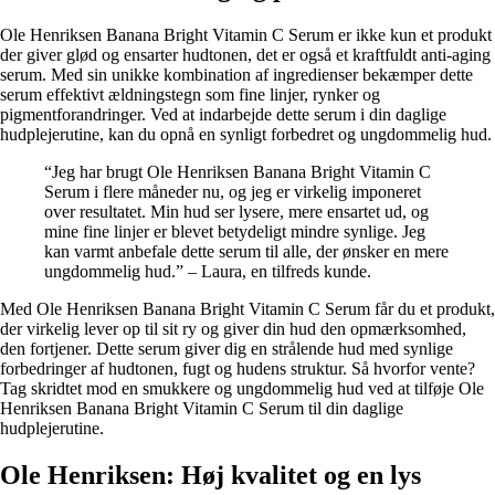
Ole Henriksen Banana Bright Vitamin C Serum er ikke kun et produkt
der giver glød og ensarter hudtonen, det er også et kraftfuldt anti-aging
serum. Med sin unikke kombination af ingredienser bekæmper dette
serum effektivt ældningstegn som fine linjer, rynker og
pigmentforandringer. Ved at indarbejde dette serum i din daglige
hudplejerutine, kan du opnå en synligt forbedret og ungdommelig hud.
“Jeg har brugt Ole Henriksen Banana Bright Vitamin C
Serum i flere måneder nu, og jeg er virkelig imponeret
over resultatet. Min hud ser lysere, mere ensartet ud, og
mine fine linjer er blevet betydeligt mindre synlige. Jeg
kan varmt anbefale dette serum til alle, der ønsker en mere
ungdommelig hud.” – Laura, en tilfreds kunde.
Med Ole Henriksen Banana Bright Vitamin C Serum får du et produkt,
der virkelig lever op til sit ry og giver din hud den opmærksomhed,
den fortjener. Dette serum giver dig en strålende hud med synlige
forbedringer af hudtonen, fugt og hudens struktur. Så hvorfor vente?
Tag skridtet mod en smukkere og ungdommelig hud ved at tilføje Ole
Henriksen Banana Bright Vitamin C Serum til din daglige
hudplejerutine.
Ole Henriksen: Høj kvalitet og en lys