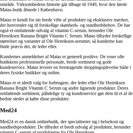
område. Virksomhedens historie går tilbage til 1949, hvor den første
Matas-butik åbnede i København.
Matas er kendt for sin brede vifte af produkter og eksklusive mærker,
der henvender sig til forskellige skønheds- og sundhedsbehov. De har
også et omfattende udvalg af vitamin C-serum, herunder Ole
Henriksen Banana Bright Vitamin C Serum. Matas tilbyder forskellige
størrelser og varianter af Ole Henriksen-serumet, så kunderne kan
finde præcis det, de leder efter.
Kundernes anmeldelser af Matas er generelt positive. De roser ofte
butikkens professionelle personale, brede sortiment og gode
kundeservice. Matas leverer en fremragende shoppingoplevelse både i
deres fysiske butikker og online.
Matas er et ideelt valg for forbrugere, der leder efter Ole Henriksen
Banana Bright Vitamin C Serum og andre lignende produkter. Deres
omfattende sortiment, pålidelige ry og kundeservice gør dem til et af de
bedste steder at købe disse produkter.
Med24
Med24 er en dansk onlinebutik, der specialiserer sig i helsekost og
sundhedsprodukter. De tilbyder et bredt udvalg af produkter, herunder
vitamin C-serum af produkterne fra Ole Henriksen.