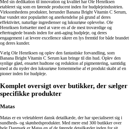
Med sin dedikation til innovation og kvalitet har Ole Henriksen
etableret sig som en førende producent inden for hudplejeindustrien.
Virksomhedens produkter, herunder Banana Bright Vitamin C Serum,
har vundet stor popularitet og anerkendelse på grund af deres
effektivitet, naturlige ingredienser og luksuriøse oplevelse. Ole
Henriksen fortsætter med at være en af ​​de mest troværdige og
eftertragtede brands inden for anti-aging hudpleje, og deres
engagement i at levere excellence sikrer en lys fremtid for både brandet
og deres kunder.
Vælg Ole Henriksen og oplev den fantastiske forvandling, som
Banana Bright Vitamin C Serum kan bringe til din hud. Oplev den
synlige glød, ensartet hudtone og reduktion af pigmentering, samtidig
med at du nyder den luksuriøse fornemmelse af et produkt skabt af en
pioner inden for hudpleje.
Komplet oversigt over butikker, der sælger
specifikke produkter
Matas
Matas er en veletableret dansk detailkæde, der har specialiseret sig i
sundheds- og skønhedsprodukter. Med mere end 300 butikker over
hele Danmark er Matas en af de førende detailkæder inden for sit