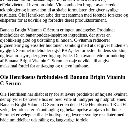
effektiviteten af ​​hvert produkt. Virksomheden bruger avancerede
teknologier og innovation til at skabe formularer, der giver synlige
resultater. Ole Henriksen arbejder tæt sammen med førende forskere og
eksperter for at udvikle og forbedre deres produktsortiment.
Banana Bright Vitamin C Serum er ingen undtagelse. Produktet
indeholder en bananpudder-inspireret ingrediens, der giver en
øjeblikkelig glød og udstråling til huden. C-vitamin reducerer
pigmentering og ensarter hudtonen, samtidig med at det giver huden en
ny glød. Serumet indeholder også PHA, der forbedrer hudens struktur,
og hyaluronsyre, der giver fugt og fylde. Den avancerede formulering
af Banana Bright Vitamin C Serum er nøje udviklet til at give
maksimal fordel for anti-aging og ujævn hudtone.
Ole Henriksens forbindelse til Banana Bright Vitamin
C Serum
Ole Henriksen har skabt et ry for at levere produkter af højeste kvalitet,
der opfylder behovene hos en bred vifte af hudtyper og hudproblemer.
Banana Bright Vitamin C Serum er en del af Ole Henriksens TRUTH-
serie, der fokuserer på anti-aging og bekæmpelse af ujævn hudtone.
Serumet er velegnet til alle hudtyper og leverer synlige resultater med
både umiddelbar udstråling og langvarige fordele.