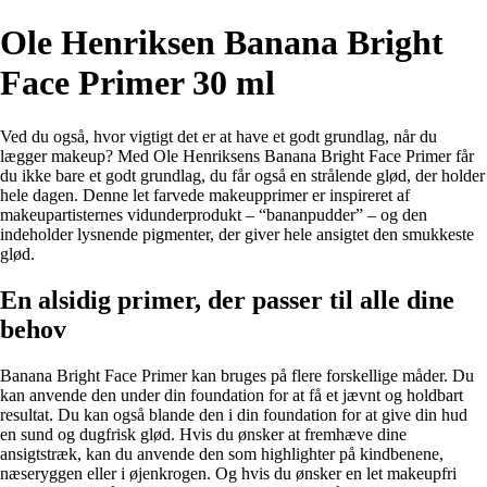
Ole Henriksen Banana Bright
Face Primer 30 ml
Ved du også, hvor vigtigt det er at have et godt grundlag, når du
lægger makeup? Med Ole Henriksens Banana Bright Face Primer får
du ikke bare et godt grundlag, du får også en strålende glød, der holder
hele dagen. Denne let farvede makeupprimer er inspireret af
makeupartisternes vidunderprodukt – “bananpudder” – og den
indeholder lysnende pigmenter, der giver hele ansigtet den smukkeste
glød.
En alsidig primer, der passer til alle dine
behov
Banana Bright Face Primer kan bruges på flere forskellige måder. Du
kan anvende den under din foundation for at få et jævnt og holdbart
resultat. Du kan også blande den i din foundation for at give din hud
en sund og dugfrisk glød. Hvis du ønsker at fremhæve dine
ansigtstræk, kan du anvende den som highlighter på kindbenene,
næseryggen eller i øjenkrogen. Og hvis du ønsker en let makeupfri