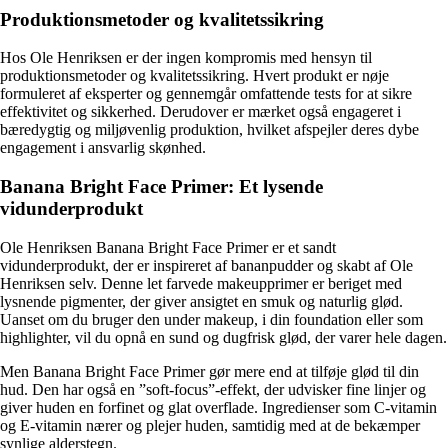
Produktionsmetoder og kvalitetssikring
Hos Ole Henriksen er der ingen kompromis med hensyn til
produktionsmetoder og kvalitetssikring. Hvert produkt er nøje
formuleret af eksperter og gennemgår omfattende tests for at sikre
effektivitet og sikkerhed. Derudover er mærket også engageret i
bæredygtig og miljøvenlig produktion, hvilket afspejler deres dybe
engagement i ansvarlig skønhed.
Banana Bright Face Primer: Et lysende
vidunderprodukt
Ole Henriksen Banana Bright Face Primer er et sandt
vidunderprodukt, der er inspireret af bananpudder og skabt af Ole
Henriksen selv. Denne let farvede makeupprimer er beriget med
lysnende pigmenter, der giver ansigtet en smuk og naturlig glød.
Uanset om du bruger den under makeup, i din foundation eller som
highlighter, vil du opnå en sund og dugfrisk glød, der varer hele dagen.
Men Banana Bright Face Primer gør mere end at tilføje glød til din
hud. Den har også en ”soft-focus”-effekt, der udvisker fine linjer og
giver huden en forfinet og glat overflade. Ingredienser som C-vitamin
og E-vitamin nærer og plejer huden, samtidig med at de bekæmper
synlige alderstegn.