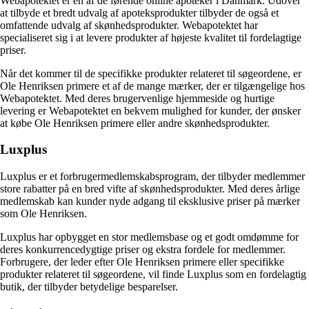
Webapotektet er en af de førende online apoteker i Danmark. Udover
at tilbyde et bredt udvalg af apoteksprodukter tilbyder de også et
omfattende udvalg af skønhedsprodukter. Webapotektet har
specialiseret sig i at levere produkter af højeste kvalitet til fordelagtige
priser.
Når det kommer til de specifikke produkter relateret til søgeordene, er
Ole Henriksen primere et af de mange mærker, der er tilgængelige hos
Webapotektet. Med deres brugervenlige hjemmeside og hurtige
levering er Webapotektet en bekvem mulighed for kunder, der ønsker
at købe Ole Henriksen primere eller andre skønhedsprodukter.
Luxplus
Luxplus er et forbrugermedlemskabsprogram, der tilbyder medlemmer
store rabatter på en bred vifte af skønhedsprodukter. Med deres årlige
medlemskab kan kunder nyde adgang til eksklusive priser på mærker
som Ole Henriksen.
Luxplus har opbygget en stor medlemsbase og et godt omdømme for
deres konkurrencedygtige priser og ekstra fordele for medlemmer.
Forbrugere, der leder efter Ole Henriksen primere eller specifikke
produkter relateret til søgeordene, vil finde Luxplus som en fordelagtig
butik, der tilbyder betydelige besparelser.