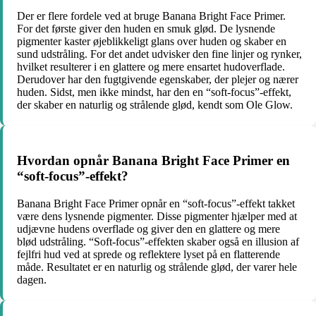
Der er flere fordele ved at bruge Banana Bright Face Primer.
For det første giver den huden en smuk glød. De lysnende
pigmenter kaster øjeblikkeligt glans over huden og skaber en
sund udstråling. For det andet udvisker den fine linjer og rynker,
hvilket resulterer i en glattere og mere ensartet hudoverflade.
Derudover har den fugtgivende egenskaber, der plejer og nærer
huden. Sidst, men ikke mindst, har den en “soft-focus”-effekt,
der skaber en naturlig og strålende glød, kendt som Ole Glow.
Hvordan opnår Banana Bright Face Primer en
“soft-focus”-effekt?
Banana Bright Face Primer opnår en “soft-focus”-effekt takket
være dens lysnende pigmenter. Disse pigmenter hjælper med at
udjævne hudens overflade og giver den en glattere og mere
blød udstråling. “Soft-focus”-effekten skaber også en illusion af
fejlfri hud ved at sprede og reflektere lyset på en flatterende
måde. Resultatet er en naturlig og strålende glød, der varer hele
dagen.