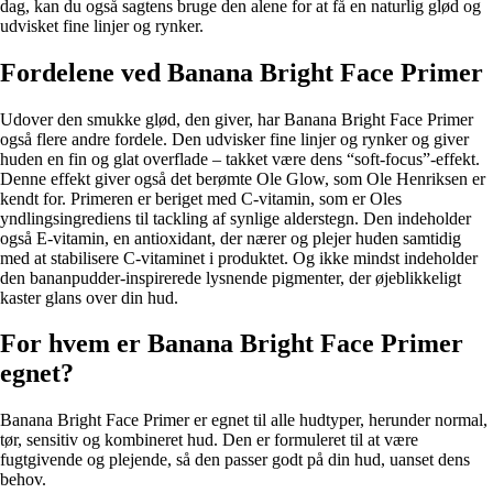
dag, kan du også sagtens bruge den alene for at få en naturlig glød og
udvisket fine linjer og rynker.
Fordelene ved Banana Bright Face Primer
Udover den smukke glød, den giver, har Banana Bright Face Primer
også flere andre fordele. Den udvisker fine linjer og rynker og giver
huden en fin og glat overflade – takket være dens “soft-focus”-effekt.
Denne effekt giver også det berømte Ole Glow, som Ole Henriksen er
kendt for. Primeren er beriget med C-vitamin, som er Oles
yndlingsingrediens til tackling af synlige alderstegn. Den indeholder
også E-vitamin, en antioxidant, der nærer og plejer huden samtidig
med at stabilisere C-vitaminet i produktet. Og ikke mindst indeholder
den bananpudder-inspirerede lysnende pigmenter, der øjeblikkeligt
kaster glans over din hud.
For hvem er Banana Bright Face Primer
egnet?
Banana Bright Face Primer er egnet til alle hudtyper, herunder normal,
tør, sensitiv og kombineret hud. Den er formuleret til at være
fugtgivende og plejende, så den passer godt på din hud, uanset dens
behov.