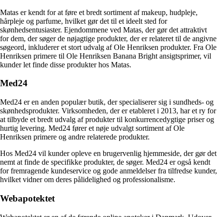
Matas er kendt for at føre et bredt sortiment af makeup, hudpleje,
hårpleje og parfume, hvilket gør det til et ideelt sted for
skønhedsentusiaster. Ejendommene ved Matas, der gør det attraktivt
for dem, der søger de nøjagtige produkter, der er relateret til de angivne
søgeord, inkluderer et stort udvalg af Ole Henriksen produkter. Fra Ole
Henriksen primere til Ole Henriksen Banana Bright ansigtsprimer, vil
kunder let finde disse produkter hos Matas.
Med24
Med24 er en anden populær butik, der specialiserer sig i sundheds- og
skønhedsprodukter. Virksomheden, der er etableret i 2013, har et ry for
at tilbyde et bredt udvalg af produkter til konkurrencedygtige priser og
hurtig levering. Med24 fører et nøje udvalgt sortiment af Ole
Henriksen primere og andre relaterede produkter.
Hos Med24 vil kunder opleve en brugervenlig hjemmeside, der gør det
nemt at finde de specifikke produkter, de søger. Med24 er også kendt
for fremragende kundeservice og gode anmeldelser fra tilfredse kunder,
hvilket vidner om deres pålidelighed og professionalisme.
Webapotektet