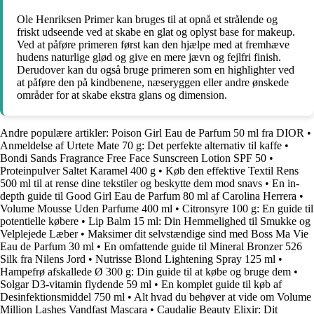
Ole Henriksen Primer kan bruges til at opnå et strålende og
friskt udseende ved at skabe en glat og oplyst base for makeup.
Ved at påføre primeren først kan den hjælpe med at fremhæve
hudens naturlige glød og give en mere jævn og fejlfri finish.
Derudover kan du også bruge primeren som en highlighter ved
at påføre den på kindbenene, næseryggen eller andre ønskede
områder for at skabe ekstra glans og dimension.
Andre populære artikler:
Poison Girl Eau de Parfum 50 ml fra DIOR
•
Anmeldelse af Urtete Mate 70 g: Det perfekte alternativ til kaffe
•
Bondi Sands Fragrance Free Face Sunscreen Lotion SPF 50
•
Proteinpulver Saltet Karamel 400 g
•
Køb den effektive Textil Rens
500 ml til at rense dine tekstiler og beskytte dem mod snavs
•
En in-
depth guide til Good Girl Eau de Parfum 80 ml af Carolina Herrera
•
Volume Mousse Uden Parfume 400 ml
•
Citronsyre 100 g: En guide til
potentielle købere
•
Lip Balm 15 ml: Din Hemmelighed til Smukke og
Velplejede Læber
•
Maksimer dit selvstændige sind med Boss Ma Vie
Eau de Parfum 30 ml
•
En omfattende guide til Mineral Bronzer 526
Silk fra Nilens Jord
•
Nutrisse Blond Lightening Spray 125 ml
•
Hampefrø afskallede Ø 300 g: Din guide til at købe og bruge dem
•
Solgar D3-vitamin flydende 59 ml
•
En komplet guide til køb af
Desinfektionsmiddel 750 ml
•
Alt hvad du behøver at vide om Volume
Million Lashes Vandfast Mascara
•
Caudalie Beauty Elixir: Dit