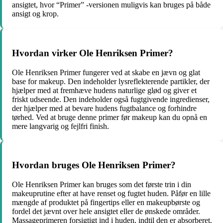
ansigtet, hvor “Primer” -versionen muligvis kan bruges på både
ansigt og krop.
Hvordan virker Ole Henriksen Primer?
Ole Henriksen Primer fungerer ved at skabe en jævn og glat
base for makeup. Den indeholder lysreflekterende partikler, der
hjælper med at fremhæve hudens naturlige glød og giver et
friskt udseende. Den indeholder også fugtgivende ingredienser,
der hjælper med at bevare hudens fugtbalance og forhindre
tørhed. Ved at bruge denne primer før makeup kan du opnå en
mere langvarig og fejlfri finish.
Hvordan bruges Ole Henriksen Primer?
Ole Henriksen Primer kan bruges som det første trin i din
makeuprutine efter at have renset og fugtet huden. Påfør en lille
mængde af produktet på fingertips eller en makeupbørste og
fordel det jævnt over hele ansigtet eller de ønskede områder.
Massageprimeren forsigtigt ind i huden, indtil den er absorberet.