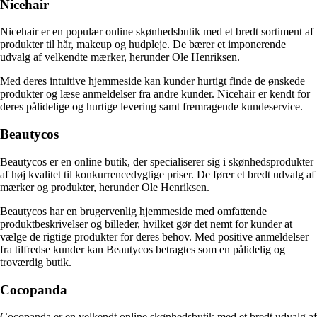
Nicehair
Nicehair er en populær online skønhedsbutik med et bredt sortiment af
produkter til hår, makeup og hudpleje. De bærer et imponerende
udvalg af velkendte mærker, herunder Ole Henriksen.
Med deres intuitive hjemmeside kan kunder hurtigt finde de ønskede
produkter og læse anmeldelser fra andre kunder. Nicehair er kendt for
deres pålidelige og hurtige levering samt fremragende kundeservice.
Beautycos
Beautycos er en online butik, der specialiserer sig i skønhedsprodukter
af høj kvalitet til konkurrencedygtige priser. De fører et bredt udvalg af
mærker og produkter, herunder Ole Henriksen.
Beautycos har en brugervenlig hjemmeside med omfattende
produktbeskrivelser og billeder, hvilket gør det nemt for kunder at
vælge de rigtige produkter for deres behov. Med positive anmeldelser
fra tilfredse kunder kan Beautycos betragtes som en pålidelig og
troværdig butik.
Cocopanda
Cocopanda er en velkendt online skønhedsbutik med et bredt udvalg af