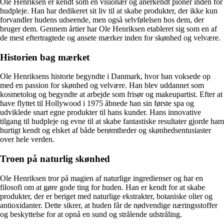
Ole Henriksen er kendt som en visionær og anerkendt pioner inden for
hudpleje. Han har dedikeret sit liv til at skabe produkter, der ikke kun
forvandler hudens udseende, men også selvfølelsen hos dem, der
bruger dem. Gennem årtier har Ole Henriksen etableret sig som en af
de mest eftertragtede og ansete mærker inden for skønhed og velvære.
Historien bag mærket
Ole Henriksens historie begyndte i Danmark, hvor han voksede op
med en passion for skønhed og velvære. Han blev uddannet som
kosmetolog og begyndte at arbejde som frisør og makeupartist. Efter at
have flyttet til Hollywood i 1975 åbnede han sin første spa og
udviklede snart egne produkter til hans kunder. Hans innovative
tilgang til hudpleje og evne til at skabe fantastiske resultater gjorde ham
hurtigt kendt og elsket af både berømtheder og skønhedsentusiaster
over hele verden.
Troen på naturlig skønhed
Ole Henriksen tror på magien af naturlige ingredienser og har en
filosofi om at gøre gode ting for huden. Han er kendt for at skabe
produkter, der er beriget med naturlige ekstrakter, botaniske olier og
antioxidanter. Dette sikrer, at huden får de nødvendige næringsstoffer
og beskyttelse for at opnå en sund og strålende udstråling.