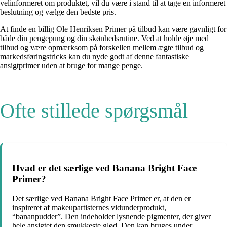
velinformeret om produktet, vil du være i stand til at tage en informeret
beslutning og vælge den bedste pris.
At finde en billig Ole Henriksen Primer på tilbud kan være gavnligt for
både din pengepung og din skønhedsrutine. Ved at holde øje med
tilbud og være opmærksom på forskellen mellem ægte tilbud og
markedsføringstricks kan du nyde godt af denne fantastiske
ansigtprimer uden at bruge for mange penge.
Ofte stillede spørgsmål
Hvad er det særlige ved Banana Bright Face
Primer?
Det særlige ved Banana Bright Face Primer er, at den er
inspireret af makeupartisternes vidunderprodukt,
“bananpudder”. Den indeholder lysnende pigmenter, der giver
hele ansigtet den smukkeste glød. Den kan bruges under