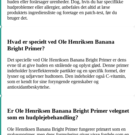
huden eller forårsager urenheder. Dog, hvis du har specifikke
hudproblemer eller allergier, anbefales det altid at læse
produktets ingrediensliste og foretage en patch-test, før du
bruger det.
Hvad er specielt ved Ole Henriksen Banana
Bright Primer?
Det specielle ved Ole Henriksen Banana Bright Primer er dens
evne til at give huden en strålende og oplyst glød. Denne primer
indeholder lysreflekterende partikler og en specifik formel, der
lysner og udjævner hudtonen. Den indeholder også C-vitamin,
som er kendt for sine foryngende egenskaber og
antioxidantbeskyttelse.
Er Ole Henriksen Banana Bright Primer velegnet
som en hudplejebehandling?
Ole Henriksen Banana Bright Primer fungerer primært som en
makeupprimer, men dens formulering giver visse fordele som en