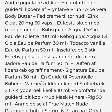
Andre populære artikler:
En omfattende
guide til købere af Brynfarve Brun
•
Aloe Vera
Body Butter – Fed creme til tør hud
•
Zink
Citrat 20 mg 60 kaps – Et kosttilskud med
mange fordele
•
Købsguide: Acqua Di Gio
Eau de Toilette 200 ml
•
Købsguide: Acqua Di
Gioia Eau de Parfum 30 ml
•
Tobacco Vanille
Eau de Parfum 50 ml
•
Insektfælde 3 stk:
Forebyggelse af insektangreb i dit hjem
•
Jadore Eau de Parfum 50 ml – Duften af
lidenskab og raffinement
•
Signature Eau de
Parfum 30 ml – En Guide til Potentielle
Købere
•
Varme/Kuldedunk med Stofbetræk
2 L
•
Kryddernellikeolie 10 ml: En omfattende
guide til dit køb
•
Mud Mask Mineral-Rig 50
ml
•
Anmeldelse af True Match Nude
Plumping Tinted Serum 6-7 Tan fra LOréal