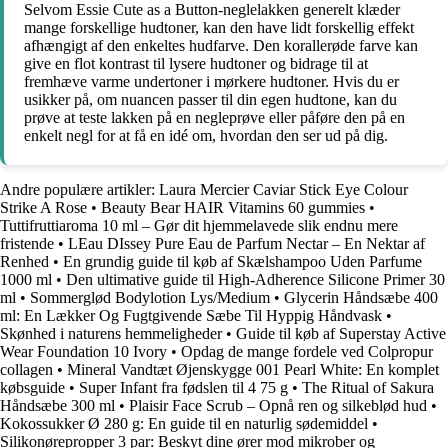
Selvom Essie Cute as a Button-neglelakken generelt klæder
mange forskellige hudtoner, kan den have lidt forskellig effekt
afhængigt af den enkeltes hudfarve. Den korallerøde farve kan
give en flot kontrast til lysere hudtoner og bidrage til at
fremhæve varme undertoner i mørkere hudtoner. Hvis du er
usikker på, om nuancen passer til din egen hudtone, kan du
prøve at teste lakken på en negleprøve eller påføre den på en
enkelt negl for at få en idé om, hvordan den ser ud på dig.
Andre populære artikler:
Laura Mercier Caviar Stick Eye Colour
Strike A Rose
•
Beauty Bear HAIR Vitamins 60 gummies
•
Tuttifruttiaroma 10 ml – Gør dit hjemmelavede slik endnu mere
fristende
•
LEau DIssey Pure Eau de Parfum Nectar – En Nektar af
Renhed
•
En grundig guide til køb af Skælshampoo Uden Parfume
1000 ml
•
Den ultimative guide til High-Adherence Silicone Primer 30
ml
•
Sommerglød Bodylotion Lys/Medium
•
Glycerin Håndsæbe 400
ml: En Lækker Og Fugtgivende Sæbe Til Hyppig Håndvask
•
Skønhed i naturens hemmeligheder
•
Guide til køb af Superstay Active
Wear Foundation 10 Ivory
•
Opdag de mange fordele ved Colpropur
collagen
•
Mineral Vandtæt Øjenskygge 001 Pearl White: En komplet
købsguide
•
Super Infant fra fødslen til 4 75 g
•
The Ritual of Sakura
Håndsæbe 300 ml
•
Plaisir Face Scrub – Opnå ren og silkeblød hud
•
Kokossukker Ø 280 g: En guide til en naturlig sødemiddel
•
Silikonørepropper 3 par: Beskyt dine ører mod mikrober og