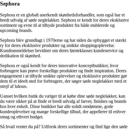
Sephora
Sephora er en globalt anerkendt skønhedsforhandler, som også har et
bredt udvalg af søde neglelakker. Sephora er kendt for deres eksklusive
sortiment og evne til at tilbyde produkter fra både etablerede og
upcoming brands.
Sephora blev grundlagt i 1970erne og har siden da opbygget et stærkt
ry for deres eksklusive produkter og unikke shoppingoplevelse.
Kundeanmeldelser bevidner om deres førsteklasses kundeservice og
dedikation til skønhed.
Sephora er også kendt for deres innovative konceptbutikker, hvor
forbrugere kan prøve forskellige produkter og finde inspiration. Deres
engagement i at tilbyde unikke oplevelser og eksklusive produkter gør
dem til et ideelt sted for forbrugere, der søger søde neglelakker med et
strejf af luksus.
Uanset hvilken butik du vælger til at købe dine søde neglelakker, kan
du være sikker på at finde et bredt udvalg af farver, finishes og brands
hos hver enkelt. Disse butikker har alle solidt omdømme, gode
kundeoplevelser og mange forskellige tilbud, der appellerer til enhver
smag og ethvert budget.
Så hvad venter du på? Udforsk deres sortimenter og find lige den søde