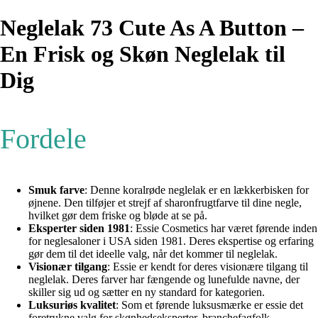
Neglelak 73 Cute As A Button –
En Frisk og Skøn Neglelak til
Dig
Fordele
Smuk farve
: Denne koralrøde neglelak er en lækkerbisken for
øjnene. Den tilføjer et strejf af sharonfrugtfarve til dine negle,
hvilket gør dem friske og bløde at se på.
Eksperter siden 1981
: Essie Cosmetics har været førende inden
for neglesaloner i USA siden 1981. Deres ekspertise og erfaring
gør dem til det ideelle valg, når det kommer til neglelak.
Visionær tilgang
: Essie er kendt for deres visionære tilgang til
neglelak. Deres farver har fængende og lunefulde navne, der
skiller sig ud og sætter en ny standard for kategorien.
Luksuriøs kvalitet
: Som et førende luksusmærke er essie det
foretrukne valg for skønhedseksperter, branchefagfolk,