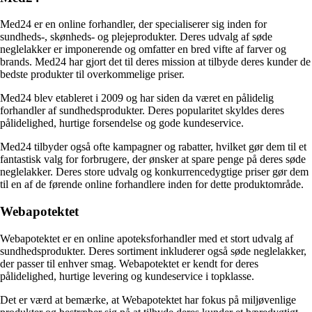
Med24 er en online forhandler, der specialiserer sig inden for
sundheds-, skønheds- og plejeprodukter. Deres udvalg af søde
neglelakker er imponerende og omfatter en bred vifte af farver og
brands. Med24 har gjort det til deres mission at tilbyde deres kunder de
bedste produkter til overkommelige priser.
Med24 blev etableret i 2009 og har siden da været en pålidelig
forhandler af sundhedsprodukter. Deres popularitet skyldes deres
pålidelighed, hurtige forsendelse og gode kundeservice.
Med24 tilbyder også ofte kampagner og rabatter, hvilket gør dem til et
fantastisk valg for forbrugere, der ønsker at spare penge på deres søde
neglelakker. Deres store udvalg og konkurrencedygtige priser gør dem
til en af de førende online forhandlere inden for dette produktområde.
Webapotektet
Webapotektet er en online apoteksforhandler med et stort udvalg af
sundhedsprodukter. Deres sortiment inkluderer også søde neglelakker,
der passer til enhver smag. Webapotektet er kendt for deres
pålidelighed, hurtige levering og kundeservice i topklasse.
Det er værd at bemærke, at Webapotektet har fokus på miljøvenlige