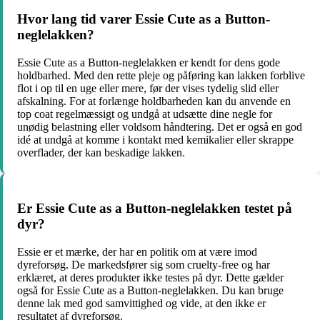
Hvor lang tid varer Essie Cute as a Button-
neglelakken?
Essie Cute as a Button-neglelakken er kendt for dens gode
holdbarhed. Med den rette pleje og påføring kan lakken forblive
flot i op til en uge eller mere, før der vises tydelig slid eller
afskalning. For at forlænge holdbarheden kan du anvende en
top coat regelmæssigt og undgå at udsætte dine negle for
unødig belastning eller voldsom håndtering. Det er også en god
idé at undgå at komme i kontakt med kemikalier eller skrappe
overflader, der kan beskadige lakken.
Er Essie Cute as a Button-neglelakken testet på
dyr?
Essie er et mærke, der har en politik om at være imod
dyreforsøg. De markedsfører sig som cruelty-free og har
erklæret, at deres produkter ikke testes på dyr. Dette gælder
også for Essie Cute as a Button-neglelakken. Du kan bruge
denne lak med god samvittighed og vide, at den ikke er
resultatet af dyreforsøg.