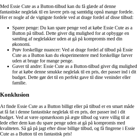
Med Essie Cute as a Button-tilbud kan du få glæde af denne
fantastiske neglelak til en lavere pris og samtidig opnå mange fordele.
Her er nogle af de vigtigste fordele ved at drage fordel af disse tilbud:
Sparer penge: Du kan spare penge ved at købe Essie Cute as a
Button på tilbud. Dette giver dig mulighed for at opbygge en
samling af neglelakker uden at gå på kompromis med din
økonomi.
Prøv forskellige nuancer: Ved at drage fordel af tilbud på Essie
Cute as a Button kan du eksperimentere med forskellige farver
uden at bruge for mange penge.
Gaver til andre: Essie Cute as a Button-tilbud giver dig mulighed
for at købe denne smukke neglelak til en pris, der passer ind i dit
budget. Dette gør det til en perfekt gave til dine veninder eller
familie.
Konklusion
At finde Essie Cute as a Button billigt eller på tilbud er en smart måde
at få fat i denne fantastiske neglelak til en pris, der passer ind i dit
budget. Ved at være opmærksom på ægte tilbud og være villig til at
lede efter dem kan du spare penge uden at gå på kompromis med
kvaliteten. Så gå på jagt efter disse billige tilbud, og få fingrene i Essie
Cute as a Button til en fantastisk pris!