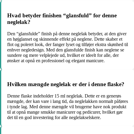
Hvad betyder finishen “glansfuld” for denne
neglelak?
Den “glansfulde” finish på denne neglelak betyder, at den giver
en højglanset og skinnende effekt på neglene. Dette skaber et
flot og poleret look, der fanger lyset og tilføjer ekstra skønhed til
enhver negledesign. Med den glansfulde finish kan neglene se
sundere og mere velplejede ud, hvilket er ideelt for alle, der
ønsker at opnå en professionel og elegant manicure.
Hvilken mængde neglelak er der i denne flaske?
Denne flaske indeholder 15 ml neglelak. Dette er en generøs
mængde, der kan vare i lang tid, da neglelakken normalt påføres
i tynde lag. Med denne mængde vil brugerne have nok produkt
til at opnå mange smukke manicurer og pedicurer, hvilket gør
det til en god investering for alle neglelakselskere.