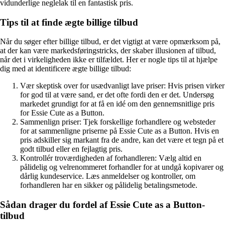
vidunderlige neglelak til en fantastisk pris.
Tips til at finde ægte billige tilbud
Når du søger efter billige tilbud, er det vigtigt at være opmærksom på,
at der kan være markedsføringstricks, der skaber illusionen af ​​tilbud,
når det i virkeligheden ikke er tilfældet. Her er nogle tips til at hjælpe
dig med at identificere ægte billige tilbud:
Vær skeptisk over for usædvanligt lave priser: Hvis prisen virker
for god til at være sand, er det ofte fordi den er det. Undersøg
markedet grundigt for at få en idé om den gennemsnitlige pris
for Essie Cute as a Button.
Sammenlign priser: Tjek forskellige forhandlere og websteder
for at sammenligne priserne på Essie Cute as a Button. Hvis en
pris adskiller sig markant fra de andre, kan det være et tegn på et
godt tilbud eller en fejlagtig pris.
Kontrollér troværdigheden af forhandleren: Vælg altid en
pålidelig og velrenommeret forhandler for at undgå kopivarer og
dårlig kundeservice. Læs anmeldelser og kontroller, om
forhandleren har en sikker og pålidelig betalingsmetode.
Sådan drager du fordel af Essie Cute as a Button-
tilbud