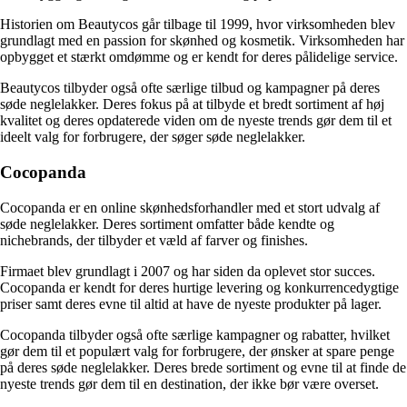
Historien om Beautycos går tilbage til 1999, hvor virksomheden blev
grundlagt med en passion for skønhed og kosmetik. Virksomheden har
opbygget et stærkt omdømme og er kendt for deres pålidelige service.
Beautycos tilbyder også ofte særlige tilbud og kampagner på deres
søde neglelakker. Deres fokus på at tilbyde et bredt sortiment af høj
kvalitet og deres opdaterede viden om de nyeste trends gør dem til et
ideelt valg for forbrugere, der søger søde neglelakker.
Cocopanda
Cocopanda er en online skønhedsforhandler med et stort udvalg af
søde neglelakker. Deres sortiment omfatter både kendte og
nichebrands, der tilbyder et væld af farver og finishes.
Firmaet blev grundlagt i 2007 og har siden da oplevet stor succes.
Cocopanda er kendt for deres hurtige levering og konkurrencedygtige
priser samt deres evne til altid at have de nyeste produkter på lager.
Cocopanda tilbyder også ofte særlige kampagner og rabatter, hvilket
gør dem til et populært valg for forbrugere, der ønsker at spare penge
på deres søde neglelakker. Deres brede sortiment og evne til at finde de
nyeste trends gør dem til en destination, der ikke bør være overset.