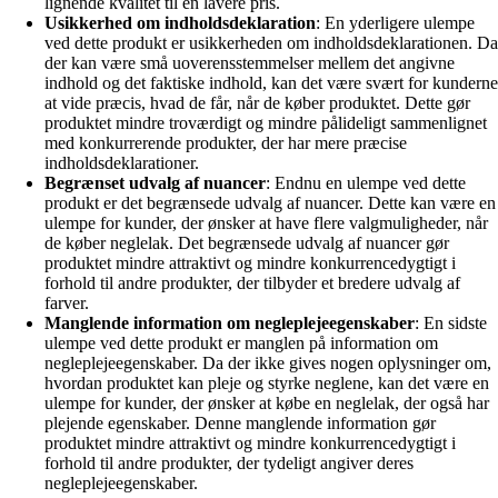
lignende kvalitet til en lavere pris.
Usikkerhed om indholdsdeklaration
: En yderligere ulempe
ved dette produkt er usikkerheden om indholdsdeklarationen. Da
der kan være små uoverensstemmelser mellem det angivne
indhold og det faktiske indhold, kan det være svært for kunderne
at vide præcis, hvad de får, når de køber produktet. Dette gør
produktet mindre troværdigt og mindre pålideligt sammenlignet
med konkurrerende produkter, der har mere præcise
indholdsdeklarationer.
Begrænset udvalg af nuancer
: Endnu en ulempe ved dette
produkt er det begrænsede udvalg af nuancer. Dette kan være en
ulempe for kunder, der ønsker at have flere valgmuligheder, når
de køber neglelak. Det begrænsede udvalg af nuancer gør
produktet mindre attraktivt og mindre konkurrencedygtigt i
forhold til andre produkter, der tilbyder et bredere udvalg af
farver.
Manglende information om negleplejeegenskaber
: En sidste
ulempe ved dette produkt er manglen på information om
negleplejeegenskaber. Da der ikke gives nogen oplysninger om,
hvordan produktet kan pleje og styrke neglene, kan det være en
ulempe for kunder, der ønsker at købe en neglelak, der også har
plejende egenskaber. Denne manglende information gør
produktet mindre attraktivt og mindre konkurrencedygtigt i
forhold til andre produkter, der tydeligt angiver deres
negleplejeegenskaber.