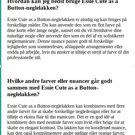
Hvordan kan jeg bedst bruge Essie Cute as a
Button-neglelakken?
Essie Cute as a Button-neglelakken er alsidig og kan bruges på
forskellige måder. Du kan anvende den som en flot farve på
dine korte eller lange negle, uanset om du vil fremhæve dine
naturlige negle eller anvende den som en del af en sofistikeret
neglemanicure. Denne nuance passer godt til forskellige
lejligheder som sommerfester, afslappede arrangementer eller
endda på arbejde, hvis du ønsker at tilføje et strejf af farve til din
professionelle stil.
Hvilke andre farver eller nuancer går godt
sammen med Essie Cute as a Button-
neglelakken?
Essie Cute as a Button-neglelakken kan kombineres med flere
andre farver for at skabe forskellige negledesigns eller for at
tilføje et ekstra flair til din manicure. Det er en god idé at
kombinere den med neutrale farver som hvid eller beige for at
skabe en elegant kontrast. Da lakken har en korallerød nuance,
kan den også komplimentere andre rødlige eller orange farver.