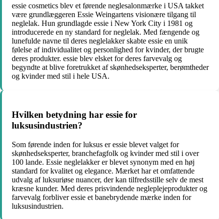
essie cosmetics blev et førende neglesalonmærke i USA takket
være grundlæggeren Essie Weingartens visionære tilgang til
neglelak. Hun grundlagde essie i New York City i 1981 og
introducerede en ny standard for neglelak. Med fængende og
lunefulde navne til deres neglelakker skabte essie en unik
følelse af individualitet og personlighed for kvinder, der brugte
deres produkter. essie blev elsket for deres farvevalg og
begyndte at blive foretrukket af skønhedseksperter, berømtheder
og kvinder med stil i hele USA.
Hvilken betydning har essie for
luksusindustrien?
Som førende inden for luksus er essie blevet valget for
skønhedseksperter, branchefagfolk og kvinder med stil i over
100 lande. Essie neglelakker er blevet synonym med en høj
standard for kvalitet og elegance. Mærket har et omfattende
udvalg af luksuriøse nuancer, der kan tilfredsstille selv de mest
kræsne kunder. Med deres prisvindende negleplejeprodukter og
farvevalg forbliver essie et banebrydende mærke inden for
luksusindustrien.