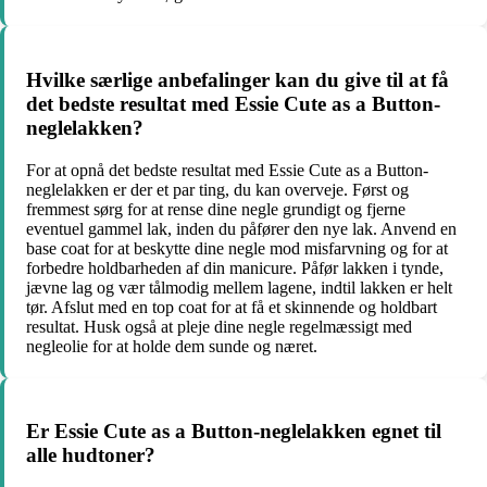
Hvilke særlige anbefalinger kan du give til at få
det bedste resultat med Essie Cute as a Button-
neglelakken?
For at opnå det bedste resultat med Essie Cute as a Button-
neglelakken er der et par ting, du kan overveje. Først og
fremmest sørg for at rense dine negle grundigt og fjerne
eventuel gammel lak, inden du påfører den nye lak. Anvend en
base coat for at beskytte dine negle mod misfarvning og for at
forbedre holdbarheden af ​​din manicure. Påfør lakken i tynde,
jævne lag og vær tålmodig mellem lagene, indtil lakken er helt
tør. Afslut med en top coat for at få et skinnende og holdbart
resultat. Husk også at pleje dine negle regelmæssigt med
negleolie for at holde dem sunde og næret.
Er Essie Cute as a Button-neglelakken egnet til
alle hudtoner?