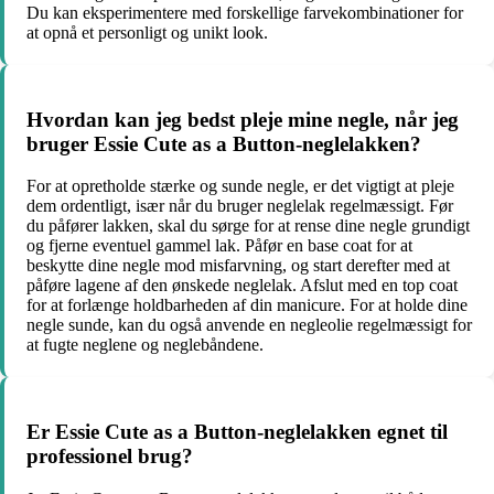
Du kan eksperimentere med forskellige farvekombinationer for
at opnå et personligt og unikt look.
Hvordan kan jeg bedst pleje mine negle, når jeg
bruger Essie Cute as a Button-neglelakken?
For at opretholde stærke og sunde negle, er det vigtigt at pleje
dem ordentligt, især når du bruger neglelak regelmæssigt. Før
du påfører lakken, skal du sørge for at rense dine negle grundigt
og fjerne eventuel gammel lak. Påfør en base coat for at
beskytte dine negle mod misfarvning, og start derefter med at
påføre lagene af den ønskede neglelak. Afslut med en top coat
for at forlænge holdbarheden af ​​din manicure. For at holde dine
negle sunde, kan du også anvende en negleolie regelmæssigt for
at fugte neglene og neglebåndene.
Er Essie Cute as a Button-neglelakken egnet til
professionel brug?