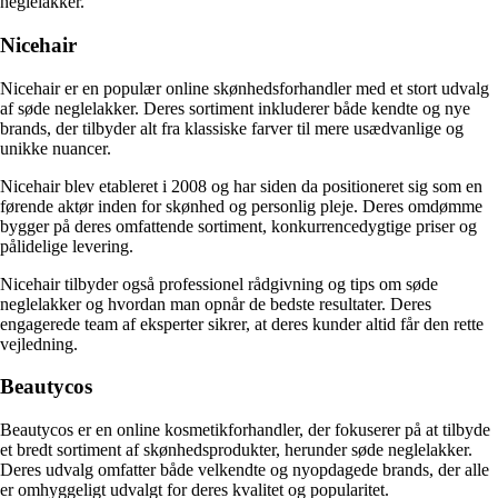
neglelakker.
Nicehair
Nicehair er en populær online skønhedsforhandler med et stort udvalg
af søde neglelakker. Deres sortiment inkluderer både kendte og nye
brands, der tilbyder alt fra klassiske farver til mere usædvanlige og
unikke nuancer.
Nicehair blev etableret i 2008 og har siden da positioneret sig som en
førende aktør inden for skønhed og personlig pleje. Deres omdømme
bygger på deres omfattende sortiment, konkurrencedygtige priser og
pålidelige levering.
Nicehair tilbyder også professionel rådgivning og tips om søde
neglelakker og hvordan man opnår de bedste resultater. Deres
engagerede team af eksperter sikrer, at deres kunder altid får den rette
vejledning.
Beautycos
Beautycos er en online kosmetikforhandler, der fokuserer på at tilbyde
et bredt sortiment af skønhedsprodukter, herunder søde neglelakker.
Deres udvalg omfatter både velkendte og nyopdagede brands, der alle
er omhyggeligt udvalgt for deres kvalitet og popularitet.