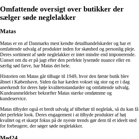
Omfattende oversigt over butikker der
sælger søde neglelakker
Matas
Matas er en af Danmarks mest kendte detailhandelskæder og har et
omfattende udvalg af produkter inden for skønhed og personlig pleje.
Deres sortiment af søde neglelakker er intet mindre end imponerende.
Uanset om du er på jagt efter den perfekte lyserøde nuance eller en
særlig sød farve, har Matas det hele.
Historien om Matas går tilbage til 1949, hvor den første butik blev
åbnet i København. Siden da har kæden vokset sig stor og er i dag
anerkendt for deres høje kvalitetsstandarder og omfattende udvalg.
Kundeanmeldelser bekræfter Matas stærke omdømme og
kundeservice.
Matas tilbyder også et bredt udvalg af tilbehør til neglelak, så du kan få
det perfekte look. Deres engagement i at tilbyde produkter af høj
kvalitet og et skarpt fokus på de nyeste trends gør dem til et ideelt sted
for forbrugere, der søger søde neglelakker.
Med24