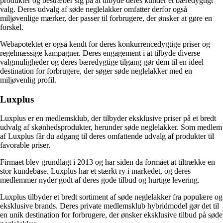
produkter og bestræber sig på at tilbyde deres kunder et bæredygtigt
valg. Deres udvalg af søde neglelakker omfatter derfor også
miljøvenlige mærker, der passer til forbrugere, der ønsker at gøre en
forskel.
Webapotektet er også kendt for deres konkurrencedygtige priser og
regelmæssige kampagner. Deres engagement i at tilbyde diverse
valgmuligheder og deres bæredygtige tilgang gør dem til en ideel
destination for forbrugere, der søger søde neglelakker med en
miljøvenlig profil.
Luxplus
Luxplus er en medlemsklub, der tilbyder eksklusive priser på et bredt
udvalg af skønhedsprodukter, herunder søde neglelakker. Som medlem
af Luxplus får du adgang til deres omfattende udvalg af produkter til
favorable priser.
Firmaet blev grundlagt i 2013 og har siden da formået at tiltrække en
stor kundebase. Luxplus har et stærkt ry i markedet, og deres
medlemmer nyder godt af deres gode tilbud og hurtige levering.
Luxplus tilbyder et bredt sortiment af søde neglelakker fra populære og
eksklusive brands. Deres private medlemsklub hybridmodel gør det til
en unik destination for forbrugere, der ønsker eksklusive tilbud på søde