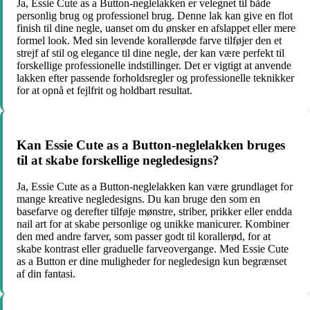
Ja, Essie Cute as a Button-neglelakken er velegnet til både
personlig brug og professionel brug. Denne lak kan give en flot
finish til dine negle, uanset om du ønsker en afslappet eller mere
formel look. Med sin levende korallerøde farve tilføjer den et
strejf af stil og elegance til dine negle, der kan være perfekt til
forskellige professionelle indstillinger. Det er vigtigt at anvende
lakken efter passende forholdsregler og professionelle teknikker
for at opnå et fejlfrit og holdbart resultat.
Kan Essie Cute as a Button-neglelakken bruges
til at skabe forskellige negledesigns?
Ja, Essie Cute as a Button-neglelakken kan være grundlaget for
mange kreative negledesigns. Du kan bruge den som en
basefarve og derefter tilføje mønstre, striber, prikker eller endda
nail art for at skabe personlige og unikke manicurer. Kombiner
den med andre farver, som passer godt til korallerød, for at
skabe kontrast eller graduelle farveovergange. Med Essie Cute
as a Button er dine muligheder for negledesign kun begrænset
af din fantasi.