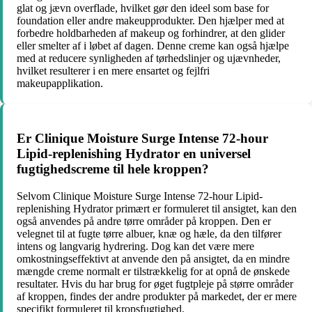
glat og jævn overflade, hvilket gør den ideel som base for
foundation eller andre makeupprodukter. Den hjælper med at
forbedre holdbarheden af ​​makeup og forhindrer, at den glider
eller smelter af i løbet af dagen. Denne creme kan også hjælpe
med at reducere synligheden af ​​tørhedslinjer og ujævnheder,
hvilket resulterer i en mere ensartet og fejlfri
makeupapplikation.
Er Clinique Moisture Surge Intense 72-hour
Lipid-replenishing Hydrator en universel
fugtighedscreme til hele kroppen?
Selvom Clinique Moisture Surge Intense 72-hour Lipid-
replenishing Hydrator primært er formuleret til ansigtet, kan den
også anvendes på andre tørre områder på kroppen. Den er
velegnet til at fugte tørre albuer, knæ og hæle, da den tilfører
intens og langvarig hydrering. Dog kan det være mere
omkostningseffektivt at anvende den på ansigtet, da en mindre
mængde creme normalt er tilstrækkelig for at opnå de ønskede
resultater. Hvis du har brug for øget fugtpleje på større områder
af kroppen, findes der andre produkter på markedet, der er mere
specifikt formuleret til kropsfugtighed.