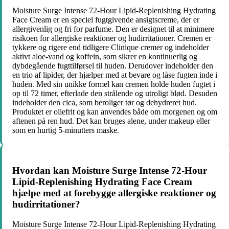
Moisture Surge Intense 72-Hour Lipid-Replenishing Hydrating
Face Cream er en speciel fugtgivende ansigtscreme, der er
allergivenlig og fri for parfume. Den er designet til at minimere
risikoen for allergiske reaktioner og hudirritationer. Cremen er
tykkere og rigere end tidligere Clinique cremer og indeholder
aktivt aloe-vand og koffein, som sikrer en kontinuerlig og
dybdegående fugttilførsel til huden. Derudover indeholder den
en trio af lipider, der hjælper med at bevare og låse fugten inde i
huden. Med sin unikke formel kan cremen holde huden fugtet i
op til 72 timer, efterlade den strålende og utroligt blød. Desuden
indeholder den cica, som beroliger tør og dehydreret hud.
Produktet er oliefrit og kan anvendes både om morgenen og om
aftenen på ren hud. Det kan bruges alene, under makeup eller
som en hurtig 5-minutters maske.
Hvordan kan Moisture Surge Intense 72-Hour
Lipid-Replenishing Hydrating Face Cream
hjælpe med at forebygge allergiske reaktioner og
hudirritationer?
Moisture Surge Intense 72-Hour Lipid-Replenishing Hydrating