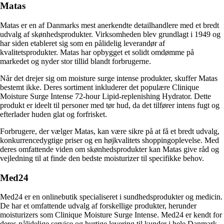
Matas
Matas er en af Danmarks mest anerkendte detailhandlere med et bredt
udvalg af skønhedsprodukter. Virksomheden blev grundlagt i 1949 og
har siden etableret sig som en pålidelig leverandør af
kvalitetsprodukter. Matas har opbygget et solidt omdømme på
markedet og nyder stor tillid blandt forbrugerne.
Når det drejer sig om moisture surge intense produkter, skuffer Matas
bestemt ikke. Deres sortiment inkluderer det populære Clinique
Moisture Surge Intense 72-hour Lipid-replenishing Hydrator. Dette
produkt er ideelt til personer med tør hud, da det tilfører intens fugt og
efterlader huden glat og forfrisket.
Forbrugere, der vælger Matas, kan være sikre på at få et bredt udvalg,
konkurrencedygtige priser og en højkvalitets shoppingoplevelse. Med
deres omfattende viden om skønhedsprodukter kan Matas give råd og
vejledning til at finde den bedste moisturizer til specifikke behov.
Med24
Med24 er en onlinebutik specialiseret i sundhedsprodukter og medicin.
De har et omfattende udvalg af forskellige produkter, herunder
moisturizers som Clinique Moisture Surge Intense. Med24 er kendt for
deres pålidelige service og hurtige levering til kunder i hele Danmark.