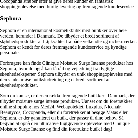
Cocopanda stræber efter at give deres kunder en fantastisk
shoppingoplevelse med hurtig levering og fremragende kundeservice.
Sephora
Sephora er en international kosmetikbutik med butikker over hele
verden, herunder i Danmark. De tilbyder et bredt sortiment af
skønhedsprodukter af høj kvalitet fra både velkendte og niche-mærker.
Sephora er kendt for deres fremragende kundeservice og kyndige
personale.
Forbrugere kan finde Clinique Moisture Surge Intense produkter hos
Sephora, hvor de også kan få råd og vejledning fra dygtige
skønhedseksperter. Sephora tilbyder en unik shoppingoplevelse med
deres luksuriøse butiksindretning og et bredt sortiment af
skønhedsprodukter.
Som du kan se, er der en række fremragende butikker i Danmark, der
tilbyder moisture surge intense produkter. Uanset om du foretrækker
online shopping hos Med24, Webapotektet, Luxplus, Nicehair,
Beautycos, Cocopanda, eller du foretrækker at besøge Matas eller
Sephora, er der garanteret en butik, der passer til dine behov. Så
begynd at opnå den ultimative fugtgivende oplevelse med Clinique
Moisture Surge Intense og find din foretrukne butik i dag!