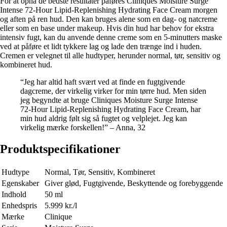
For at opnå de bedste resultater påføres Cliniques Moisture Surge
Intense 72-Hour Lipid-Replenishing Hydrating Face Cream morgen
og aften på ren hud. Den kan bruges alene som en dag- og natcreme
eller som en base under makeup. Hvis din hud har behov for ekstra
intensiv fugt, kan du anvende denne creme som en 5-minutters maske
ved at påføre et lidt tykkere lag og lade den trænge ind i huden.
Cremen er velegnet til alle hudtyper, herunder normal, tør, sensitiv og
kombineret hud.
“Jeg har altid haft svært ved at finde en fugtgivende
dagcreme, der virkelig virker for min tørre hud. Men siden
jeg begyndte at bruge Cliniques Moisture Surge Intense
72-Hour Lipid-Replenishing Hydrating Face Cream, har
min hud aldrig følt sig så fugtet og velplejet. Jeg kan
virkelig mærke forskellen!” – Anna, 32
Produktspecifikationer
Hudtype
Normal, Tør, Sensitiv, Kombineret
Egenskaber
Giver glød, Fugtgivende, Beskyttende og forebyggende
Indhold
50 ml
Enhedspris
5.999 kr./l
Mærke
Clinique