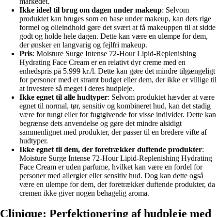
markedet.
Ikke ideel til brug om dagen under makeup
: Selvom
produktet kan bruges som en base under makeup, kan dets rige
formel og olieindhold gøre det svært at få makeuppen til at sidde
godt og holde hele dagen. Dette kan være en ulempe for dem,
der ønsker en langvarig og fejlfri makeup.
Pris
: Moisture Surge Intense 72-Hour Lipid-Replenishing
Hydrating Face Cream er en relativt dyr creme med en
enhedspris på 5.999 kr./l. Dette kan gøre det mindre tilgængeligt
for personer med et stramt budget eller dem, der ikke er villige til
at investere så meget i deres hudpleje.
Ikke egnet til alle hudtyper
: Selvom produktet hævder at være
egnet til normal, tør, sensitiv og kombineret hud, kan det stadig
være for tungt eller for fugtgivende for visse individer. Dette kan
begrænse dets anvendelse og gøre det mindre alsidigt
sammenlignet med produkter, der passer til en bredere vifte af
hudtyper.
Ikke egnet til dem, der foretrækker duftende produkter
:
Moisture Surge Intense 72-Hour Lipid-Replenishing Hydrating
Face Cream er uden parfume, hvilket kan være en fordel for
personer med allergier eller sensitiv hud. Dog kan dette også
være en ulempe for dem, der foretrækker duftende produkter, da
cremen ikke giver nogen behagelig aroma.
Clinique: Perfektionering af hudpleje med