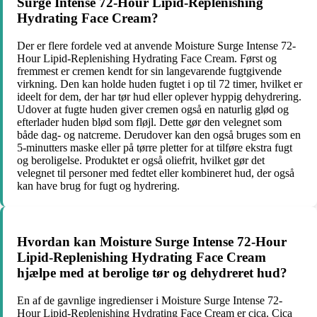
Surge Intense 72-Hour Lipid-Replenishing
Hydrating Face Cream?
Der er flere fordele ved at anvende Moisture Surge Intense 72-
Hour Lipid-Replenishing Hydrating Face Cream. Først og
fremmest er cremen kendt for sin langevarende fugtgivende
virkning. Den kan holde huden fugtet i op til 72 timer, hvilket er
ideelt for dem, der har tør hud eller oplever hyppig dehydrering.
Udover at fugte huden giver cremen også en naturlig glød og
efterlader huden blød som fløjl. Dette gør den velegnet som
både dag- og natcreme. Derudover kan den også bruges som en
5-minutters maske eller på tørre pletter for at tilføre ekstra fugt
og beroligelse. Produktet er også oliefrit, hvilket gør det
velegnet til personer med fedtet eller kombineret hud, der også
kan have brug for fugt og hydrering.
Hvordan kan Moisture Surge Intense 72-Hour
Lipid-Replenishing Hydrating Face Cream
hjælpe med at berolige tør og dehydreret hud?
En af de gavnlige ingredienser i Moisture Surge Intense 72-
Hour Lipid-Replenishing Hydrating Face Cream er cica. Cica