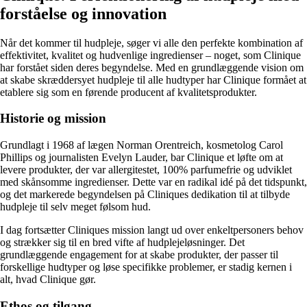
forståelse og innovation
Når det kommer til hudpleje, søger vi alle den perfekte kombination af
effektivitet, kvalitet og hudvenlige ingredienser – noget, som Clinique
har forstået siden deres begyndelse. Med en grundlæggende vision om
at skabe skræddersyet hudpleje til alle hudtyper har Clinique formået at
etablere sig som en førende producent af kvalitetsprodukter.
Historie og mission
Grundlagt i 1968 af lægen Norman Orentreich, kosmetolog Carol
Phillips og journalisten Evelyn Lauder, bar Clinique et løfte om at
levere produkter, der var allergitestet, 100% parfumefrie og udviklet
med skånsomme ingredienser. Dette var en radikal idé på det tidspunkt,
og det markerede begyndelsen på Cliniques dedikation til at tilbyde
hudpleje til selv meget følsom hud.
I dag fortsætter Cliniques mission langt ud over enkeltpersoners behov
og strækker sig til en bred vifte af hudplejeløsninger. Det
grundlæggende engagement for at skabe produkter, der passer til
forskellige hudtyper og løse specifikke problemer, er stadig kernen i
alt, hvad Clinique gør.
Ethos og tilgang