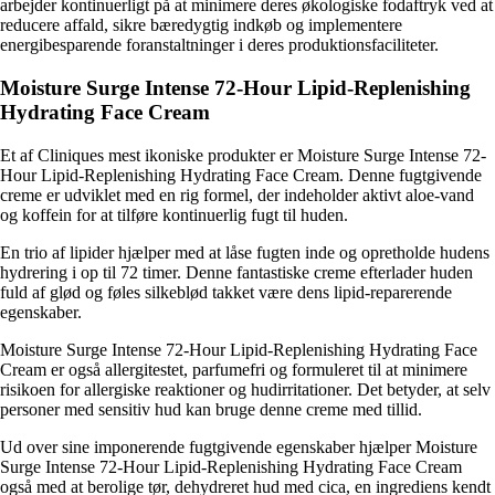
arbejder kontinuerligt på at minimere deres økologiske fodaftryk ved at
reducere affald, sikre bæredygtig indkøb og implementere
energibesparende foranstaltninger i deres produktionsfaciliteter.
Moisture Surge Intense 72-Hour Lipid-Replenishing
Hydrating Face Cream
Et af Cliniques mest ikoniske produkter er Moisture Surge Intense 72-
Hour Lipid-Replenishing Hydrating Face Cream. Denne fugtgivende
creme er udviklet med en rig formel, der indeholder aktivt aloe-vand
og koffein for at tilføre kontinuerlig fugt til huden.
En trio af lipider hjælper med at låse fugten inde og opretholde hudens
hydrering i op til 72 timer. Denne fantastiske creme efterlader huden
fuld af glød og føles silkeblød takket være dens lipid-reparerende
egenskaber.
Moisture Surge Intense 72-Hour Lipid-Replenishing Hydrating Face
Cream er også allergitestet, parfumefri og formuleret til at minimere
risikoen for allergiske reaktioner og hudirritationer. Det betyder, at selv
personer med sensitiv hud kan bruge denne creme med tillid.
Ud over sine imponerende fugtgivende egenskaber hjælper Moisture
Surge Intense 72-Hour Lipid-Replenishing Hydrating Face Cream
også med at berolige tør, dehydreret hud med cica, en ingrediens kendt