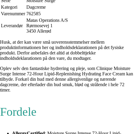
Serie
Moisture Surge
Kategori
Dagcreme
Varenummer
762585
Matas Operations A/S
Leverandør
Rørmosevej 1
3450 Allerød
Husk, at der kan være små uoverensstemmelser mellem
produktinformationen her og indholdsdeklarationen på det fysiske
produkt. Derfor anbefales det altid at dobbelttjekke
indholdsdeklarationen på den vare, du modtager.
Oplev selv den fantastiske hydrering og pleje, som Clinique Moisture
Surge Intense 72-Hour Lipid-Replenishing Hydrating Face Cream kan
tilbyde. Forkæl din hud med denne allergivenlige og nærende
dagcreme, der efterlader din hud smuk, blød og strålende i hele 72
timer.
Fordele
AllergyCertified
: Moisture Surge Intense 72-Hour Lipid-