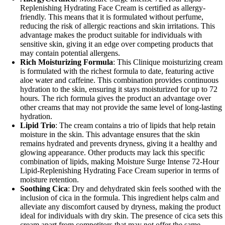
Replenishing Hydrating Face Cream is certified as allergy-
friendly. This means that it is formulated without perfume,
reducing the risk of allergic reactions and skin irritations. This
advantage makes the product suitable for individuals with
sensitive skin, giving it an edge over competing products that
may contain potential allergens.
Rich Moisturizing Formula
: This Clinique moisturizing cream
is formulated with the richest formula to date, featuring active
aloe water and caffeine. This combination provides continuous
hydration to the skin, ensuring it stays moisturized for up to 72
hours. The rich formula gives the product an advantage over
other creams that may not provide the same level of long-lasting
hydration.
Lipid Trio
: The cream contains a trio of lipids that help retain
moisture in the skin. This advantage ensures that the skin
remains hydrated and prevents dryness, giving it a healthy and
glowing appearance. Other products may lack this specific
combination of lipids, making Moisture Surge Intense 72-Hour
Lipid-Replenishing Hydrating Face Cream superior in terms of
moisture retention.
Soothing Cica
: Dry and dehydrated skin feels soothed with the
inclusion of cica in the formula. This ingredient helps calm and
alleviate any discomfort caused by dryness, making the product
ideal for individuals with dry skin. The presence of cica sets this
cream apart from competitors that may not offer the same