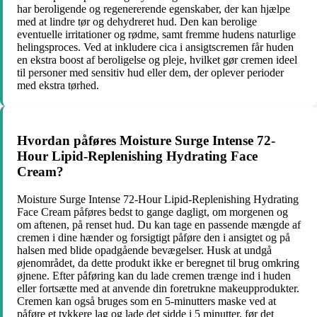
har beroligende og regenererende egenskaber, der kan hjælpe
med at lindre tør og dehydreret hud. Den kan berolige
eventuelle irritationer og rødme, samt fremme hudens naturlige
helingsproces. Ved at inkludere cica i ansigtscremen får huden
en ekstra boost af beroligelse og pleje, hvilket gør cremen ideel
til personer med sensitiv hud eller dem, der oplever perioder
med ekstra tørhed.
Hvordan påføres Moisture Surge Intense 72-
Hour Lipid-Replenishing Hydrating Face
Cream?
Moisture Surge Intense 72-Hour Lipid-Replenishing Hydrating
Face Cream påføres bedst to gange dagligt, om morgenen og
om aftenen, på renset hud. Du kan tage en passende mængde af
cremen i dine hænder og forsigtigt påføre den i ansigtet og på
halsen med blide opadgående bevægelser. Husk at undgå
øjenområdet, da dette produkt ikke er beregnet til brug omkring
øjnene. Efter påføring kan du lade cremen trænge ind i huden
eller fortsætte med at anvende din foretrukne makeupprodukter.
Cremen kan også bruges som en 5-minutters maske ved at
påføre et tykkere lag og lade det sidde i 5 minutter, før det