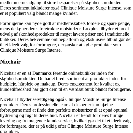
medlemmerne adgang til store besparelser på skønhedsprodukter.
Deres sortiment inkluderer også Clinique Moisture Surge Intense, som
er et populært valg blandt mange kvinder.
Forbrugerne kan nyde godt af medlemskabets fordele og spare penge,
mens de køber deres foretrukne moisturizer. Luxplus tilbyder et bredt
udvalg af skønhedsprodukter til meget lavere priser end i traditionelle
butikker. Deres bekvemme onlineplatform og eksklusive tilbud gør det
til et ideelt valg for forbrugere, der ønsker at købe produkter som
Clinique Moisture Surge Intense.
Nicehair
Nicehair er en af Danmarks førende onlinebutikker inden for
skønhedsprodukter. De har et bredt sortiment af produkter inden for
hudpleje, hårpleje og makeup. Deres engagement for kvalitet og
kundetilfredshed har gjort dem til en værdsat butik blandt forbrugerne.
Nicehair tilbyder selvfølgelig også Clinique Moisture Surge Intense
produkter. Deres professionelle team af eksperter kan hjælpe
forbrugerne med at finde den perfekte moisturizer til at opnå optimal
hydrering og fugt til deres hud. Nicehair er kendt for deres hurtige
levering og fremragende kundeservice, hvilket gør det til et ideelt valg
for forbrugere, der er på udkig efter Clinique Moisture Surge Intense
produkter.