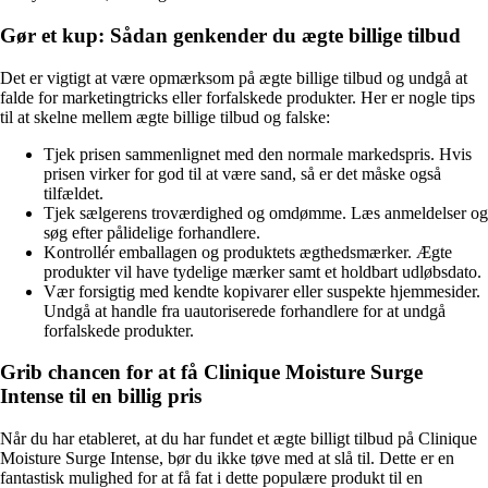
Gør et kup: Sådan genkender du ægte billige tilbud
Det er vigtigt at være opmærksom på ægte billige tilbud og undgå at
falde for marketingtricks eller forfalskede produkter. Her er nogle tips
til at skelne mellem ægte billige tilbud og falske:
Tjek prisen sammenlignet med den normale markedspris. Hvis
prisen virker for god til at være sand, så er det måske også
tilfældet.
Tjek sælgerens troværdighed og omdømme. Læs anmeldelser og
søg efter pålidelige forhandlere.
Kontrollér emballagen og produktets ægthedsmærker. Ægte
produkter vil have tydelige mærker samt et holdbart udløbsdato.
Vær forsigtig med kendte kopivarer eller suspekte hjemmesider.
Undgå at handle fra uautoriserede forhandlere for at undgå
forfalskede produkter.
Grib chancen for at få Clinique Moisture Surge
Intense til en billig pris
Når du har etableret, at du har fundet et ægte billigt tilbud på Clinique
Moisture Surge Intense, bør du ikke tøve med at slå til. Dette er en
fantastisk mulighed for at få fat i dette populære produkt til en