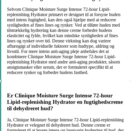
Selvom Clinique Moisture Surge Intense 72-hour Lipid-
replenishing Hydrator primært er designet til at forsyne huden
med intens fugtighed, kan den også hjælpe med at reducere
synligheden af ​​fines lines og rynker. Ved at tilføre huden med
tilstrækkelig hydrering kan denne creme forbedre hudens
elasticitet og fylde, hvilket kan mindske synligheden af ​​fines
lines og rynker over tid. Denne virkning kan dog variere
afhængigt af individuelle faktorer som hudtype, aldring og
livsstil. For mere intens anti-aging pleje anbefales det at
kombinere Clinique Moisture Surge Intense 72-hour Lipid-
replenishing Hydrator med andre anti-aging produkter, såsom
ansigtsmasker eller serum, der er formuleret specifikt til at
reducere rynker og forbedre hudens fasthed.
Er Clinique Moisture Surge Intense 72-hour
Lipid-replenishing Hydrator en fugtighedscreme
til dehydreret hud?
Ja, Clinique Moisture Surge Intense 72-hour Lipid-replenishing
Hydrator er velegnet til dehydreret hud. Denne creme er
formuleret til at levere intens og langvarig hydrering til hud, der