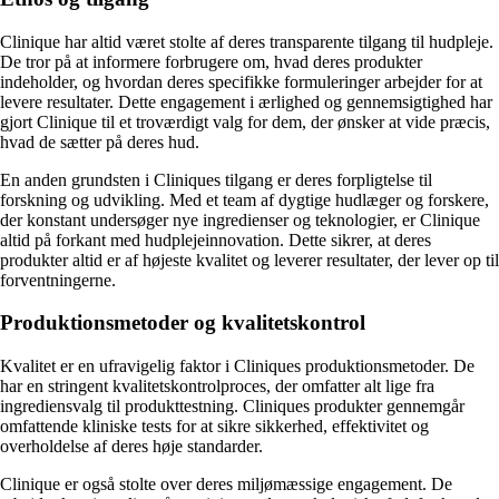
Clinique har altid været stolte af deres transparente tilgang til hudpleje.
De tror på at informere forbrugere om, hvad deres produkter
indeholder, og hvordan deres specifikke formuleringer arbejder for at
levere resultater. Dette engagement i ærlighed og gennemsigtighed har
gjort Clinique til et troværdigt valg for dem, der ønsker at vide præcis,
hvad de sætter på deres hud.
En anden grundsten i Cliniques tilgang er deres forpligtelse til
forskning og udvikling. Med et team af dygtige hudlæger og forskere,
der konstant undersøger nye ingredienser og teknologier, er Clinique
altid på forkant med hudplejeinnovation. Dette sikrer, at deres
produkter altid er af højeste kvalitet og leverer resultater, der lever op til
forventningerne.
Produktionsmetoder og kvalitetskontrol
Kvalitet er en ufravigelig faktor i Cliniques produktionsmetoder. De
har en stringent kvalitetskontrolproces, der omfatter alt lige fra
ingrediensvalg til produkttestning. Cliniques produkter gennemgår
omfattende kliniske tests for at sikre sikkerhed, effektivitet og
overholdelse af deres høje standarder.
Clinique er også stolte over deres miljømæssige engagement. De