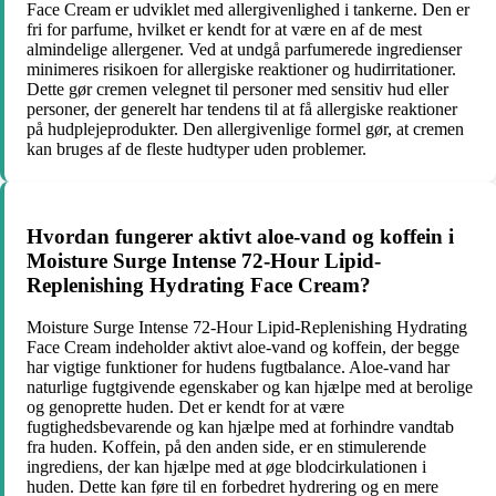
Face Cream er udviklet med allergivenlighed i tankerne. Den er
fri for parfume, hvilket er kendt for at være en af de mest
almindelige allergener. Ved at undgå parfumerede ingredienser
minimeres risikoen for allergiske reaktioner og hudirritationer.
Dette gør cremen velegnet til personer med sensitiv hud eller
personer, der generelt har tendens til at få allergiske reaktioner
på hudplejeprodukter. Den allergivenlige formel gør, at cremen
kan bruges af de fleste hudtyper uden problemer.
Hvordan fungerer aktivt aloe-vand og koffein i
Moisture Surge Intense 72-Hour Lipid-
Replenishing Hydrating Face Cream?
Moisture Surge Intense 72-Hour Lipid-Replenishing Hydrating
Face Cream indeholder aktivt aloe-vand og koffein, der begge
har vigtige funktioner for hudens fugtbalance. Aloe-vand har
naturlige fugtgivende egenskaber og kan hjælpe med at berolige
og genoprette huden. Det er kendt for at være
fugtighedsbevarende og kan hjælpe med at forhindre vandtab
fra huden. Koffein, på den anden side, er en stimulerende
ingrediens, der kan hjælpe med at øge blodcirkulationen i
huden. Dette kan føre til en forbedret hydrering og en mere