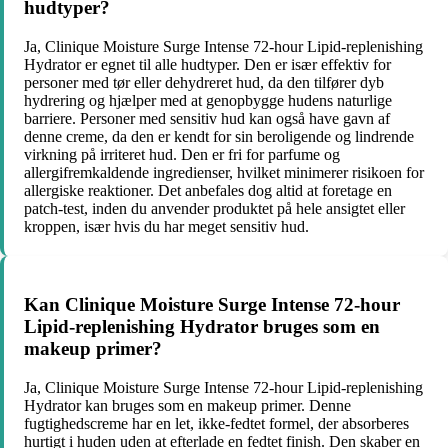
hudtyper?
Ja, Clinique Moisture Surge Intense 72-hour Lipid-replenishing
Hydrator er egnet til alle hudtyper. Den er især effektiv for
personer med tør eller dehydreret hud, da den tilfører dyb
hydrering og hjælper med at genopbygge hudens naturlige
barriere. Personer med sensitiv hud kan også have gavn af
denne creme, da den er kendt for sin beroligende og lindrende
virkning på irriteret hud. Den er fri for parfume og
allergifremkaldende ingredienser, hvilket minimerer risikoen for
allergiske reaktioner. Det anbefales dog altid at foretage en
patch-test, inden du anvender produktet på hele ansigtet eller
kroppen, især hvis du har meget sensitiv hud.
Kan Clinique Moisture Surge Intense 72-hour
Lipid-replenishing Hydrator bruges som en
makeup primer?
Ja, Clinique Moisture Surge Intense 72-hour Lipid-replenishing
Hydrator kan bruges som en makeup primer. Denne
fugtighedscreme har en let, ikke-fedtet formel, der absorberes
hurtigt i huden uden at efterlade en fedtet finish. Den skaber en