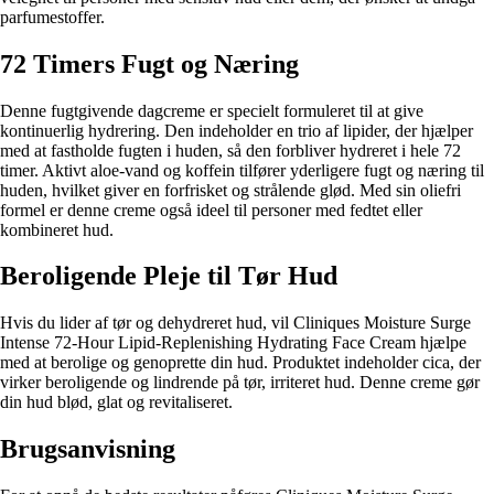
parfumestoffer.
72 Timers Fugt og Næring
Denne fugtgivende dagcreme er specielt formuleret til at give
kontinuerlig hydrering. Den indeholder en trio af lipider, der hjælper
med at fastholde fugten i huden, så den forbliver hydreret i hele 72
timer. Aktivt aloe-vand og koffein tilfører yderligere fugt og næring til
huden, hvilket giver en forfrisket og strålende glød. Med sin oliefri
formel er denne creme også ideel til personer med fedtet eller
kombineret hud.
Beroligende Pleje til Tør Hud
Hvis du lider af tør og dehydreret hud, vil Cliniques Moisture Surge
Intense 72-Hour Lipid-Replenishing Hydrating Face Cream hjælpe
med at berolige og genoprette din hud. Produktet indeholder cica, der
virker beroligende og lindrende på tør, irriteret hud. Denne creme gør
din hud blød, glat og revitaliseret.
Brugsanvisning