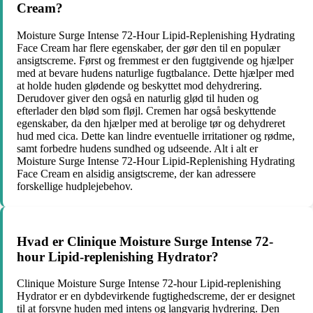
Cream?
Moisture Surge Intense 72-Hour Lipid-Replenishing Hydrating
Face Cream har flere egenskaber, der gør den til en populær
ansigtscreme. Først og fremmest er den fugtgivende og hjælper
med at bevare hudens naturlige fugtbalance. Dette hjælper med
at holde huden glødende og beskyttet mod dehydrering.
Derudover giver den også en naturlig glød til huden og
efterlader den blød som fløjl. Cremen har også beskyttende
egenskaber, da den hjælper med at berolige tør og dehydreret
hud med cica. Dette kan lindre eventuelle irritationer og rødme,
samt forbedre hudens sundhed og udseende. Alt i alt er
Moisture Surge Intense 72-Hour Lipid-Replenishing Hydrating
Face Cream en alsidig ansigtscreme, der kan adressere
forskellige hudplejebehov.
Hvad er Clinique Moisture Surge Intense 72-
hour Lipid-replenishing Hydrator?
Clinique Moisture Surge Intense 72-hour Lipid-replenishing
Hydrator er en dybdevirkende fugtighedscreme, der er designet
til at forsyne huden med intens og langvarig hydrering. Den