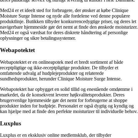
Med24 er et ideelt sted for forbrugere, der ønsker at købe Clinique
Moisture Surge Intense og nyde alle fordelene ved denne populære
produktlinje. Butikken tilbyder konkurrencedygtige priser, og deres let
navigerbare hjemmeside gør det nemt at finde den ønskede moisturizer.
Med24 er også værdsat for deres diskrete håndtering af personlige
oplysninger og sikre betalingssystemer.
Webapotektet
Webapotektet er en onlineapotek med et bredt sortiment af både
receptpligtige og ikke-receptpligtige produkter. De tilbyder et
omfattende udvalg af hudplejeprodukter og relaterede
sundhedsprodukter, herunder Clinique Moisture Surge Intense.
Webapotektet har opbygget en solid tillid og enestående omdømme i
markedet, da de konsekvent leverer højkvalitetsprodukter. Deres
brugervenlige hjemmeside gør det nemt for forbrugerne at shoppe
produkter inden for hudpleje. Personalet er også dygtig og kyndig og
kan hjælpe med at finde den perfekte moisturizer til individuelle behov.
Luxplus
Luxplus er en eksklusiv online medlemsklub, der tilbyder