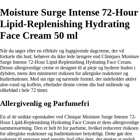
Moisture Surge Intense 72-Hour
Lipid-Replenishing Hydrating
Face Cream 50 ml
Når du søger efter en effektiv og fugtgivende dagcreme, der vil
forkæle din hud, behøver du ikke lede længere end Cliniques Moisture
Surge Intense 72-Hour Lipid-Replenishing Hydrating Face Cream.
Denne allergivenlige creme er designet til at pleje og hydrere huden i
dybden, mens den minimerer risikoen for allergiske reaktioner og
hudirritationer. Med sin rige og nærende formel, der indeholder aktivt
aloe-vand og koffein, efterlader denne creme din hud strålende og
silkeblød i hele 72 timer.
Allergivenlig og Parfumefri
En af de unikke egenskaber ved Clinique Moisture Surge Intense 72-
Hour Lipid-Replenishing Hydrating Face Cream er dens allergivenlige
sammensætning. Den er helt fri for parfume, hvilket reducerer risikoen
for allergiske reaktioner og hudirritationer betydeligt. Dette gør den
velegnet til personer med sensitiv hud eller dem, der ønsker at undgå