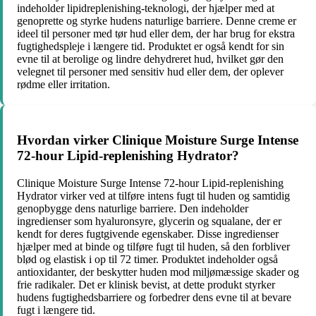
indeholder lipidreplenishing-teknologi, der hjælper med at
genoprette og styrke hudens naturlige barriere. Denne creme er
ideel til personer med tør hud eller dem, der har brug for ekstra
fugtighedspleje i længere tid. Produktet er også kendt for sin
evne til at berolige og lindre dehydreret hud, hvilket gør den
velegnet til personer med sensitiv hud eller dem, der oplever
rødme eller irritation.
Hvordan virker Clinique Moisture Surge Intense
72-hour Lipid-replenishing Hydrator?
Clinique Moisture Surge Intense 72-hour Lipid-replenishing
Hydrator virker ved at tilføre intens fugt til huden og samtidig
genopbygge dens naturlige barriere. Den indeholder
ingredienser som hyaluronsyre, glycerin og squalane, der er
kendt for deres fugtgivende egenskaber. Disse ingredienser
hjælper med at binde og tilføre fugt til huden, så den forbliver
blød og elastisk i op til 72 timer. Produktet indeholder også
antioxidanter, der beskytter huden mod miljømæssige skader og
frie radikaler. Det er klinisk bevist, at dette produkt styrker
hudens fugtighedsbarriere og forbedrer dens evne til at bevare
fugt i længere tid.