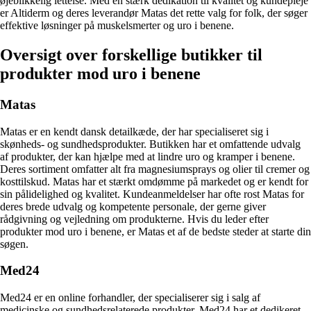
øjeblikkelig lettelse. Med en stærk dedikation til kvalitet og kundepleje
er Altiderm og deres leverandør Matas det rette valg for folk, der søger
effektive løsninger på muskelsmerter og uro i benene.
Oversigt over forskellige butikker til
produkter mod uro i benene
Matas
Matas er en kendt dansk detailkæde, der har specialiseret sig i
skønheds- og sundhedsprodukter. Butikken har et omfattende udvalg
af produkter, der kan hjælpe med at lindre uro og kramper i benene.
Deres sortiment omfatter alt fra magnesiumsprays og olier til cremer og
kosttilskud. Matas har et stærkt omdømme på markedet og er kendt for
sin pålidelighed og kvalitet. Kundeanmeldelser har ofte rost Matas for
deres brede udvalg og kompetente personale, der gerne giver
rådgivning og vejledning om produkterne. Hvis du leder efter
produkter mod uro i benene, er Matas et af de bedste steder at starte din
søgen.
Med24
Med24 er en online forhandler, der specialiserer sig i salg af
medicinske og sundhedsrelaterede produkter. Med24 har et dedikeret