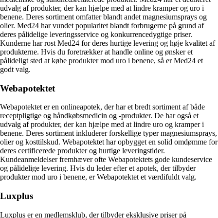
udvalg af produkter, der kan hjælpe med at lindre kramper og uro i
benene. Deres sortiment omfatter blandt andet magnesiumsprays og
olier. Med24 har vundet popularitet blandt forbrugerne på grund af
deres pålidelige leveringsservice og konkurrencedygtige priser.
Kunderne har rost Med24 for deres hurtige levering og høje kvalitet af
produkterne. Hvis du foretrækker at handle online og ønsker et
pålideligt sted at købe produkter mod uro i benene, så er Med24 et
godt valg.
Webapotektet
Webapotektet er en onlineapotek, der har et bredt sortiment af både
receptpligtige og håndkøbsmedicin og -produkter. De har også et
udvalg af produkter, der kan hjælpe med at lindre uro og kramper i
benene. Deres sortiment inkluderer forskellige typer magnesiumsprays,
olier og kosttilskud. Webapotektet har opbygget en solid omdømme for
deres certificerede produkter og hurtige leveringstider.
Kundeanmeldelser fremhæver ofte Webapotektets gode kundeservice
og pålidelige levering. Hvis du leder efter et apotek, der tilbyder
produkter mod uro i benene, er Webapotektet et værdifuldt valg.
Luxplus
Luxplus er en medlemsklub, der tilbyder eksklusive priser på