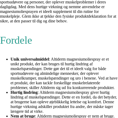
sportsudøvere og personer, der oplever muskelproblemer i deres
dagligdag. Med dens hurtige virkning og nemme anvendelse er
magnesiumoliesprayen et ideelt supplement til din rutine for
muskelpleje. Glem ikke at tjekke den fysiske produktdeklaration for at
sikre, at den passer til dig og dine behov.
Fordele
Unik universalmiddel
: Altiderm magnesiumoliespray er et
unikt produkt, der kan bruges til hurtig lindring af
muskelspændinger. Dette gør det til et ideelt valg for både
sportsudøvere og almindelige mennesker, der oplever
muskelkramper, muskelspændinger og uro i benene. Ved at have
et produkt, der kan tackle forskellige muskelrelaterede
problemer, skiller Altiderm sig ud fra konkurrerende produkter.
Hurtig lindring
: Altiderm magnesiumoliespray giver hurtig
lindring af muskelspændinger. Dette er en fordel, da det betyder,
at brugerne kan opleve øjeblikkelig lettelse og komfort. Denne
hurtige virkning adskiller produktet fra andre, der måske tager
længere tid at virke.
Nem at bruge
: Altiderm magnesiumoliespray er nem at bruge.