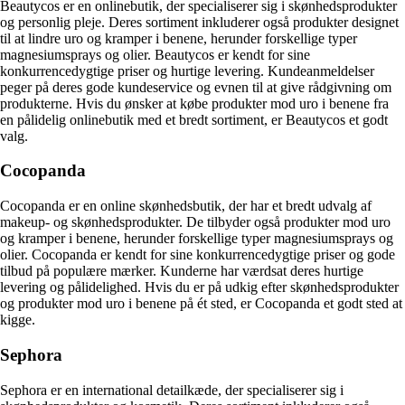
Beautycos er en onlinebutik, der specialiserer sig i skønhedsprodukter
og personlig pleje. Deres sortiment inkluderer også produkter designet
til at lindre uro og kramper i benene, herunder forskellige typer
magnesiumsprays og olier. Beautycos er kendt for sine
konkurrencedygtige priser og hurtige levering. Kundeanmeldelser
peger på deres gode kundeservice og evnen til at give rådgivning om
produkterne. Hvis du ønsker at købe produkter mod uro i benene fra
en pålidelig onlinebutik med et bredt sortiment, er Beautycos et godt
valg.
Cocopanda
Cocopanda er en online skønhedsbutik, der har et bredt udvalg af
makeup- og skønhedsprodukter. De tilbyder også produkter mod uro
og kramper i benene, herunder forskellige typer magnesiumsprays og
olier. Cocopanda er kendt for sine konkurrencedygtige priser og gode
tilbud på populære mærker. Kunderne har værdsat deres hurtige
levering og pålidelighed. Hvis du er på udkig efter skønhedsprodukter
og produkter mod uro i benene på ét sted, er Cocopanda et godt sted at
kigge.
Sephora
Sephora er en international detailkæde, der specialiserer sig i