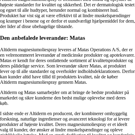
højeste standarder for kvalitet og sikkerhed. Det er dermatologisk testet
og egnet til alle hudtyper, herunder normal og kombineret hud.
Produktet har vist sig at være effektivt til at lindre muskelspændinger
og kramper i benene og er derfor et uundværligt hjælpemiddel for dem,
der lider af disse ubehagelige tilstande.
Den anbefalede leverandør: Matas
Altiderm magnesiumoliespray leveres af Matas Operations A/S, der er
en velrenommeret leverandør af medicinske produkter og apoteksvarer.
Matas er kendt for deres omfattende sortiment af kvalitetsprodukter og
deres pålidelige service. Som leverandør sikrer Matas, at produktet
lever op til alle standarder og overholder indholdsdeklarationen. Derfor
kan kunder altid have tillid til produktets kvalitet, når de køber
Altiderm magnesiumoliespray gennem Matas.
Altiderm og Matas samarbejder om at bringe de bedste produkter på
markedet og sikre kunderne den bedst mulige oplevelse med deres
køb.
I sidste ende er Altiderm en producent, der kombinerer omhyggelig
forskning, naturlige ingredienser og avanceret teknologi for at levere
produkter af højeste kvalitet. Deres magnesiumoliespray er et ideelt
valg til kunder, der ønsker at lindre muskelspændinger og opleve