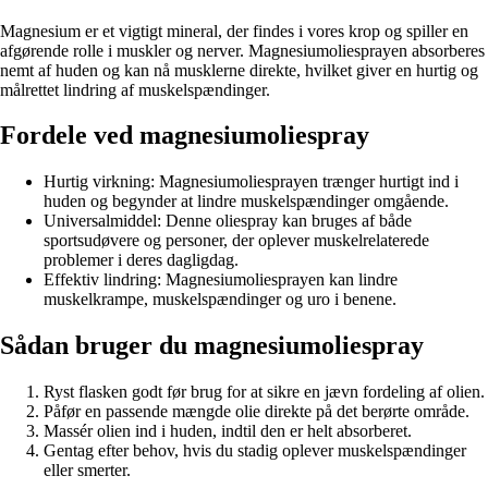
Magnesium er et vigtigt mineral, der findes i vores krop og spiller en
afgørende rolle i muskler og nerver. Magnesiumoliesprayen absorberes
nemt af huden og kan nå musklerne direkte, hvilket giver en hurtig og
målrettet lindring af muskelspændinger.
Fordele ved magnesiumoliespray
Hurtig virkning: Magnesiumoliesprayen trænger hurtigt ind i
huden og begynder at lindre muskelspændinger omgående.
Universalmiddel: Denne oliespray kan bruges af både
sportsudøvere og personer, der oplever muskelrelaterede
problemer i deres dagligdag.
Effektiv lindring: Magnesiumoliesprayen kan lindre
muskelkrampe, muskelspændinger og uro i benene.
Sådan bruger du magnesiumoliespray
Ryst flasken godt før brug for at sikre en jævn fordeling af olien.
Påfør en passende mængde olie direkte på det berørte område.
Massér olien ind i huden, indtil den er helt absorberet.
Gentag efter behov, hvis du stadig oplever muskelspændinger
eller smerter.