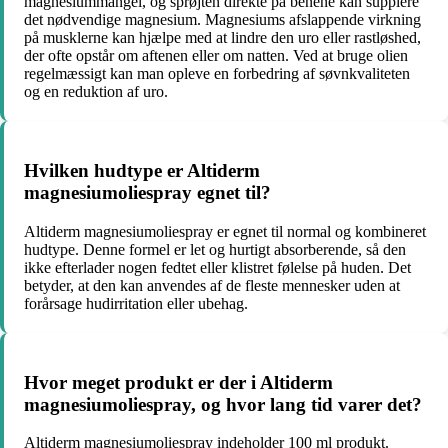
magnesiummangel, og sprøjten direkte på benene kan supplere
det nødvendige magnesium. Magnesiums afslappende virkning
på musklerne kan hjælpe med at lindre den uro eller rastløshed,
der ofte opstår om aftenen eller om natten. Ved at bruge olien
regelmæssigt kan man opleve en forbedring af søvnkvaliteten
og en reduktion af uro.
Hvilken hudtype er Altiderm
magnesiumoliespray egnet til?
Altiderm magnesiumoliespray er egnet til normal og kombineret
hudtype. Denne formel er let og hurtigt absorberende, så den
ikke efterlader nogen fedtet eller klistret følelse på huden. Det
betyder, at den kan anvendes af de fleste mennesker uden at
forårsage hudirritation eller ubehag.
Hvor meget produkt er der i Altiderm
magnesiumoliespray, og hvor lang tid varer det?
Altiderm magnesiumoliespray indeholder 100 ml produkt.