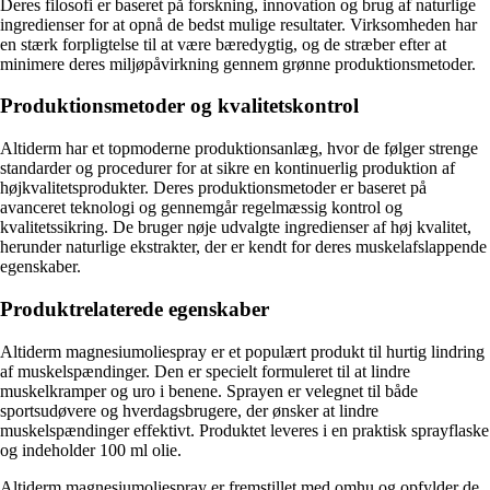
Deres filosofi er baseret på forskning, innovation og brug af naturlige
ingredienser for at opnå de bedst mulige resultater. Virksomheden har
en stærk forpligtelse til at være bæredygtig, og de stræber efter at
minimere deres miljøpåvirkning gennem grønne produktionsmetoder.
Produktionsmetoder og kvalitetskontrol
Altiderm har et topmoderne produktionsanlæg, hvor de følger strenge
standarder og procedurer for at sikre en kontinuerlig produktion af
højkvalitetsprodukter. Deres produktionsmetoder er baseret på
avanceret teknologi og gennemgår regelmæssig kontrol og
kvalitetssikring. De bruger nøje udvalgte ingredienser af høj kvalitet,
herunder naturlige ekstrakter, der er kendt for deres muskelafslappende
egenskaber.
Produktrelaterede egenskaber
Altiderm magnesiumoliespray er et populært produkt til hurtig lindring
af muskelspændinger. Den er specielt formuleret til at lindre
muskelkramper og uro i benene. Sprayen er velegnet til både
sportsudøvere og hverdagsbrugere, der ønsker at lindre
muskelspændinger effektivt. Produktet leveres i en praktisk sprayflaske
og indeholder 100 ml olie.
Altiderm magnesiumoliespray er fremstillet med omhu og opfylder de