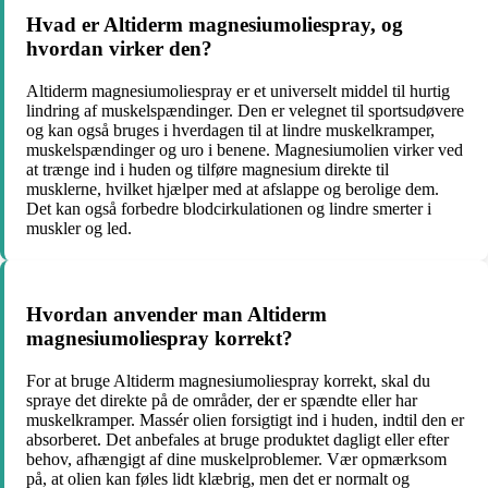
Hvad er Altiderm magnesiumoliespray, og
hvordan virker den?
Altiderm magnesiumoliespray er et universelt middel til hurtig
lindring af muskelspændinger. Den er velegnet til sportsudøvere
og kan også bruges i hverdagen til at lindre muskelkramper,
muskelspændinger og uro i benene. Magnesiumolien virker ved
at trænge ind i huden og tilføre magnesium direkte til
musklerne, hvilket hjælper med at afslappe og berolige dem.
Det kan også forbedre blodcirkulationen og lindre smerter i
muskler og led.
Hvordan anvender man Altiderm
magnesiumoliespray korrekt?
For at bruge Altiderm magnesiumoliespray korrekt, skal du
spraye det direkte på de områder, der er spændte eller har
muskelkramper. Massér olien forsigtigt ind i huden, indtil den er
absorberet. Det anbefales at bruge produktet dagligt eller efter
behov, afhængigt af dine muskelproblemer. Vær opmærksom
på, at olien kan føles lidt klæbrig, men det er normalt og