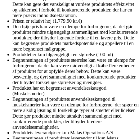
Dette kan gøre det vanskeligt at vurdere produktets effektivitet
og sikkerhed i forhold til konkurrerende produkter, der har en
mere præcis indholdsdeklaration.
Prisen er relativt høj (1.779,50 kr./l)
Den høje pris kan være en ulempe for forbrugerne, da det gør
produktet mindre tilgængeligt sammenlignet med konkurrerende
produkter, der tilbyder lignende fordele til en lavere pris. Dette
kan begrænse produktets markedspotentiale og appellere til en
mere begrænset målgruppe.
Produktet er kun tilgængeligt i en størrelse (100 ml)
Begrænsningen af produktets størrelse kan være en ulempe for
forbrugerne, da det kan være nødvendigt at købe flere enheder
af produktet for at opfylde deres behov. Dette kan være
besværligt og dyrt sammenlignet med konkurrerende produkter,
der tilbyder forskellige størrelser og mængder.
Produktet har en begrænset anvendelseskategori
(Muskelsmerter)
Begrænsningen af produktets anvendelseskategori til
muskelsmerter kan være en ulempe for forbrugerne, der søger en
mere alsidig løsning til forskellige typer af smerter eller lidelser.
Dette gør produktet mindre attraktivt sammenlignet med
konkurrerende produkter, der tilbyder bredere
anvendelsesmuligheder.
Produktets leverandør er kun Matas Operations A/S
Begrænsningen af produktets leverandør til kun Matas