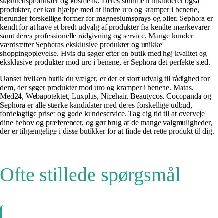
skønhedsprodukter og kosmetik. Deres sortiment inkluderer også
produkter, der kan hjælpe med at lindre uro og kramper i benene,
herunder forskellige former for magnesiumsprays og olier. Sephora er
kendt for at have et bredt udvalg af produkter fra kendte mærkevarer
samt deres professionelle rådgivning og service. Mange kunder
værdsætter Sephoras eksklusive produkter og unikke
shoppingoplevelse. Hvis du søger efter en butik med høj kvalitet og
eksklusive produkter mod uro i benene, er Sephora det perfekte sted.
Uanset hvilken butik du vælger, er der et stort udvalg til rådighed for
dem, der søger produkter mod uro og kramper i benene. Matas,
Med24, Webapotektet, Luxplus, Nicehair, Beautycos, Cocopanda og
Sephora er alle stærke kandidater med deres forskellige udbud,
fordelagtige priser og gode kundeservice. Tag dig tid til at overveje
dine behov og præferencer, og gør brug af de mange valgmuligheder,
der er tilgængelige i disse butikker for at finde det rette produkt til dig.
Ofte stillede spørgsmål