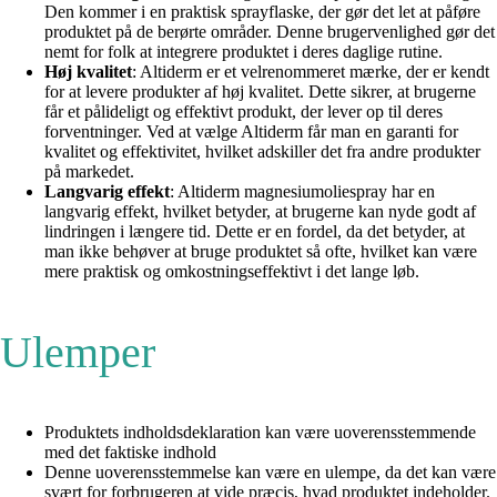
Den kommer i en praktisk sprayflaske, der gør det let at påføre
produktet på de berørte områder. Denne brugervenlighed gør det
nemt for folk at integrere produktet i deres daglige rutine.
Høj kvalitet
: Altiderm er et velrenommeret mærke, der er kendt
for at levere produkter af høj kvalitet. Dette sikrer, at brugerne
får et pålideligt og effektivt produkt, der lever op til deres
forventninger. Ved at vælge Altiderm får man en garanti for
kvalitet og effektivitet, hvilket adskiller det fra andre produkter
på markedet.
Langvarig effekt
: Altiderm magnesiumoliespray har en
langvarig effekt, hvilket betyder, at brugerne kan nyde godt af
lindringen i længere tid. Dette er en fordel, da det betyder, at
man ikke behøver at bruge produktet så ofte, hvilket kan være
mere praktisk og omkostningseffektivt i det lange løb.
Ulemper
Produktets indholdsdeklaration kan være uoverensstemmende
med det faktiske indhold
Denne uoverensstemmelse kan være en ulempe, da det kan være
svært for forbrugeren at vide præcis, hvad produktet indeholder.