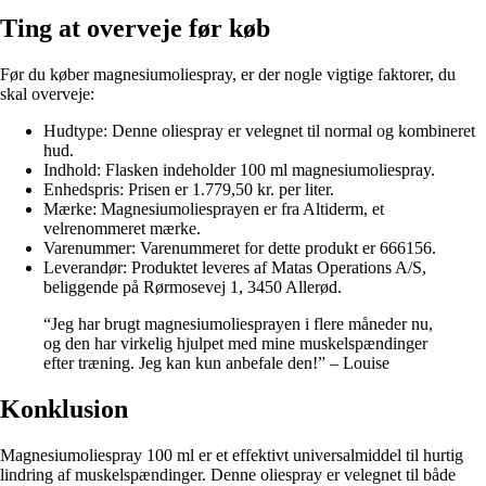
Ting at overveje før køb
Før du køber magnesiumoliespray, er der nogle vigtige faktorer, du
skal overveje:
Hudtype: Denne oliespray er velegnet til normal og kombineret
hud.
Indhold: Flasken indeholder 100 ml magnesiumoliespray.
Enhedspris: Prisen er 1.779,50 kr. per liter.
Mærke: Magnesiumoliesprayen er fra Altiderm, et
velrenommeret mærke.
Varenummer: Varenummeret for dette produkt er 666156.
Leverandør: Produktet leveres af Matas Operations A/S,
beliggende på Rørmosevej 1, 3450 Allerød.
“Jeg har brugt magnesiumoliesprayen i flere måneder nu,
og den har virkelig hjulpet med mine muskelspændinger
efter træning. Jeg kan kun anbefale den!” – Louise
Konklusion
Magnesiumoliespray 100 ml er et effektivt universalmiddel til hurtig
lindring af muskelspændinger. Denne oliespray er velegnet til både