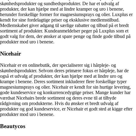
skønhedsprodukter og sundhedsprodukter. De har et udvalg af
produkter, der kan hjælpe med at lindre kramper og uro i benene,
herunder forskellige former for magnesiumsprays og olier. Luxplus er
kendt for sine fordelagtige priser og eksklusive medlemstilbud.
Medlemskabet giver adgang til særlige rabatter og tilbud på et bredt
sortiment af produkter. Kundeanmeldelser peger på Luxplus som et
godt valg for dem, der ønsker at spare penge og finde gode tilbud på
produkter mod uro i benene.
Nicehair
Nicehair er en onlinebutik, der specialiserer sig i hårpleje- og
skønhedsprodukter. Selvom deres primære fokus er hårpleje, har de
også et udvalg af produkter, der kan hjælpe med at lindre uro og
krampe i benene. Deres sortiment inkluderer flere forskellige typer
magnesiumsprays og olier. Nicehair er kendt for sin hurtige levering,
gode kundeservice og konkurrencedygtige priser. Mange kunder har
værdsat Nicehairs brede sortiment og deres evne til at tilbyde
rådgivning om produkterne. Hvis du ønsker et bredt udvalg af
produkter og god kundeservice, er Nicehair et godt sted at kigge efter
produkter mod uro i benene.
Beautycos