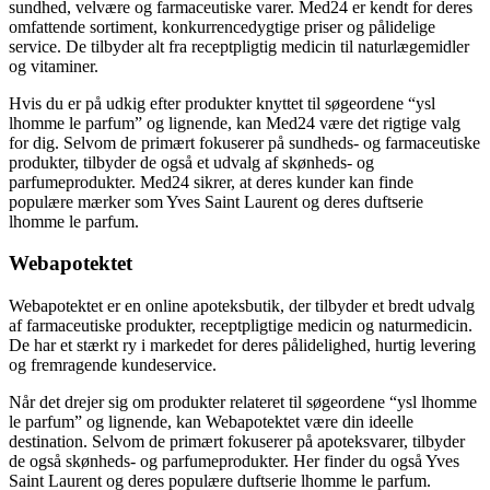
sundhed, velvære og farmaceutiske varer. Med24 er kendt for deres
omfattende sortiment, konkurrencedygtige priser og pålidelige
service. De tilbyder alt fra receptpligtig medicin til naturlægemidler
og vitaminer.
Hvis du er på udkig efter produkter knyttet til søgeordene “ysl
lhomme le parfum” og lignende, kan Med24 være det rigtige valg
for dig. Selvom de primært fokuserer på sundheds- og farmaceutiske
produkter, tilbyder de også et udvalg af skønheds- og
parfumeprodukter. Med24 sikrer, at deres kunder kan finde
populære mærker som Yves Saint Laurent og deres duftserie
lhomme le parfum.
Webapotektet
Webapotektet er en online apoteksbutik, der tilbyder et bredt udvalg
af farmaceutiske produkter, receptpligtige medicin og naturmedicin.
De har et stærkt ry i markedet for deres pålidelighed, hurtig levering
og fremragende kundeservice.
Når det drejer sig om produkter relateret til søgeordene “ysl lhomme
le parfum” og lignende, kan Webapotektet være din ideelle
destination. Selvom de primært fokuserer på apoteksvarer, tilbyder
de også skønheds- og parfumeprodukter. Her finder du også Yves
Saint Laurent og deres populære duftserie lhomme le parfum.