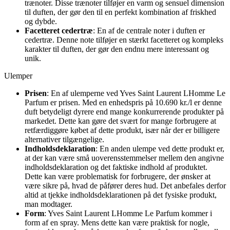
trænoter. Disse trænoter tilføjer en varm og sensuel dimension
til duften, der gør den til en perfekt kombination af friskhed
og dybde.
Facetteret cedertræ
: En af de centrale noter i duften er
cedertræ. Denne note tilføjer en stærkt facetteret og kompleks
karakter til duften, der gør den endnu mere interessant og
unik.
Ulemper
Prisen
: En af ulemperne ved Yves Saint Laurent LHomme Le
Parfum er prisen. Med en enhedspris på 10.690 kr./l er denne
duft betydeligt dyrere end mange konkurrerende produkter på
markedet. Dette kan gøre det svært for mange forbrugere at
retfærdiggøre købet af dette produkt, især når der er billigere
alternativer tilgængelige.
Indholdsdeklaration
: En anden ulempe ved dette produkt er,
at der kan være små uoverensstemmelser mellem den angivne
indholdsdeklaration og det faktiske indhold af produktet.
Dette kan være problematisk for forbrugere, der ønsker at
være sikre på, hvad de påfører deres hud. Det anbefales derfor
altid at tjekke indholdsdeklarationen på det fysiske produkt,
man modtager.
Form
: Yves Saint Laurent LHomme Le Parfum kommer i
form af en spray. Mens dette kan være praktisk for nogle,