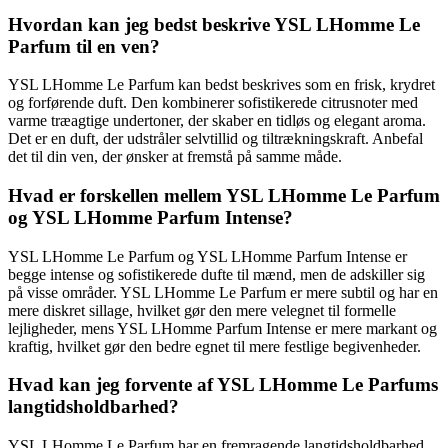
Hvordan kan jeg bedst beskrive YSL LHomme Le
Parfum til en ven?
YSL LHomme Le Parfum kan bedst beskrives som en frisk, krydret
og forførende duft. Den kombinerer sofistikerede citrusnoter med
varme træagtige undertoner, der skaber en tidløs og elegant aroma.
Det er en duft, der udstråler selvtillid og tiltrækningskraft. Anbefal
det til din ven, der ønsker at fremstå på samme måde.
Hvad er forskellen mellem YSL LHomme Le Parfum
og YSL LHomme Parfum Intense?
YSL LHomme Le Parfum og YSL LHomme Parfum Intense er
begge intense og sofistikerede dufte til mænd, men de adskiller sig
på visse områder. YSL LHomme Le Parfum er mere subtil og har en
mere diskret sillage, hvilket gør den mere velegnet til formelle
lejligheder, mens YSL LHomme Parfum Intense er mere markant og
kraftig, hvilket gør den bedre egnet til mere festlige begivenheder.
Hvad kan jeg forvente af YSL LHomme Le Parfums
langtidsholdbarhed?
YSL LHomme Le Parfum har en fremragende langtidsholdbarhed