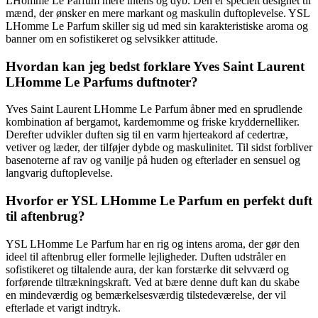
LHomme Le Parfum mere intens og dyb. Den er specielt designet til
mænd, der ønsker en mere markant og maskulin duftoplevelse. YSL
LHomme Le Parfum skiller sig ud med sin karakteristiske aroma og
banner om en sofistikeret og selvsikker attitude.
Hvordan kan jeg bedst forklare Yves Saint Laurent
LHomme Le Parfums duftnoter?
Yves Saint Laurent LHomme Le Parfum åbner med en sprudlende
kombination af bergamot, kardemomme og friske kryddernelliker.
Derefter udvikler duften sig til en varm hjerteakord af cedertræ,
vetiver og læder, der tilføjer dybde og maskulinitet. Til sidst forbliver
basenoterne af rav og vanilje på huden og efterlader en sensuel og
langvarig duftoplevelse.
Hvorfor er YSL LHomme Le Parfum en perfekt duft
til aftenbrug?
YSL LHomme Le Parfum har en rig og intens aroma, der gør den
ideel til aftenbrug eller formelle lejligheder. Duften udstråler en
sofistikeret og tiltalende aura, der kan forstærke dit selvværd og
forførende tiltrækningskraft. Ved at bære denne duft kan du skabe
en mindeværdig og bemærkelsesværdig tilstedeværelse, der vil
efterlade et varigt indtryk.