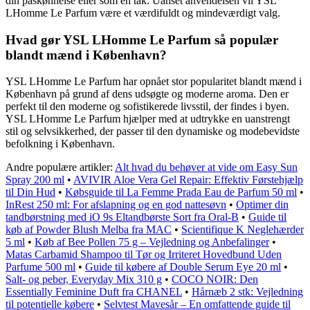
din påskønnelse eller som en tak. Uanset anvendelsen vil YSL
LHomme Le Parfum være et værdifuldt og mindeværdigt valg.
Hvad gør YSL LHomme Le Parfum så populær
blandt mænd i København?
YSL LHomme Le Parfum har opnået stor popularitet blandt mænd i
København på grund af dens udsøgte og moderne aroma. Den er
perfekt til den moderne og sofistikerede livsstil, der findes i byen.
YSL LHomme Le Parfum hjælper med at udtrykke en uanstrengt
stil og selvsikkerhed, der passer til den dynamiske og modebevidste
befolkning i København.
Andre populære artikler:
Alt hvad du behøver at vide om Easy Sun
Spray 200 ml
•
AVIVIR Aloe Vera Gel Repair: Effektiv Førstehjælp
til Din Hud
•
Købsguide til La Femme Prada Eau de Parfum 50 ml
•
InRest 250 ml: For afslapning og en god nattesøvn
•
Optimer din
tandbørstning med iO 9s Eltandbørste Sort fra Oral-B
•
Guide til
køb af Powder Blush Melba fra MAC
•
Scientifique K Neglehærder
5 ml
•
Køb af Bee Pollen 75 g – Vejledning og Anbefalinger
•
Matas Carbamid Shampoo til Tør og Irriteret Hovedbund Uden
Parfume 500 ml
•
Guide til købere af Double Serum Eye 20 ml
•
Salt- og peber, Everyday Mix 310 g
•
COCO NOIR: Den
Essentially Feminine Duft fra CHANEL
•
Hårnæb 2 stk: Vejledning
til potentielle købere
•
Selvtest Mavesår – En omfattende guide til