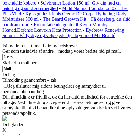
potentielle købere
•
Selvbruner Lotion 150 ml: Giv din hud en
naturlig og sund sommerglød
•
Miild Natural Foundation 02 – Let
Plus Vind
•
Købsguide: Kiehls Creme De Corps Hydrating Body
Moisturizer 500 ml
•
The Beard Growth Kit – Få det skæg, du altid
har drømt om!
•
En omfattende guide til Kevin Murphy
Heated.Defense Leave-in Heat Protection
•
Eyebrow Renewing
Serum – Få fyldige og velplejede øjenbryn med M2 Beauté
Få nyt fra os – tilmeld dig nyhedsbrevet
Gør som tusindvis af andre – modtag vores bedste råd på mail.
Skriv din mail her
Deltag
Tilmelding gennemført – tak
Jeg tilslutter mig sidens betingelser og samtykker til
persondatabehandling.
Din tilmelding er frivillig, og du har altid mulighed for at trække den
tilbage. Ved tilmelding accepterer du vores betingelser og giver
samtykke til, at vi behandler dine oplysninger som beskrevet i vores
persondatapolitik.
Del glæden
X