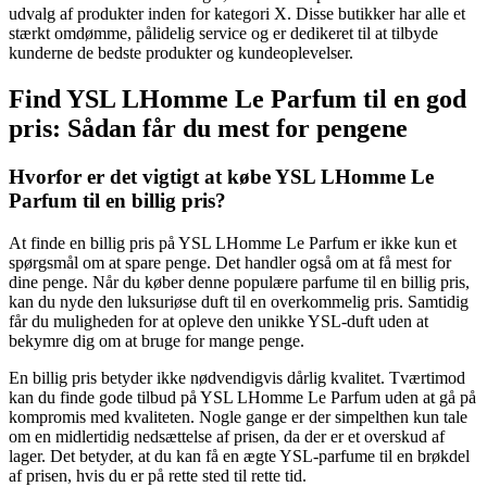
udvalg af produkter inden for kategori X. Disse butikker har alle et
stærkt omdømme, pålidelig service og er dedikeret til at tilbyde
kunderne de bedste produkter og kundeoplevelser.
Find YSL LHomme Le Parfum til en god
pris: Sådan får du mest for pengene
Hvorfor er det vigtigt at købe YSL LHomme Le
Parfum til en billig pris?
At finde en billig pris på YSL LHomme Le Parfum er ikke kun et
spørgsmål om at spare penge. Det handler også om at få mest for
dine penge. Når du køber denne populære parfume til en billig pris,
kan du nyde den luksuriøse duft til en overkommelig pris. Samtidig
får du muligheden for at opleve den unikke YSL-duft uden at
bekymre dig om at bruge for mange penge.
En billig pris betyder ikke nødvendigvis dårlig kvalitet. Tværtimod
kan du finde gode tilbud på YSL LHomme Le Parfum uden at gå på
kompromis med kvaliteten. Nogle gange er der simpelthen kun tale
om en midlertidig nedsættelse af prisen, da der er et overskud af
lager. Det betyder, at du kan få en ægte YSL-parfume til en brøkdel
af prisen, hvis du er på rette sted til rette tid.