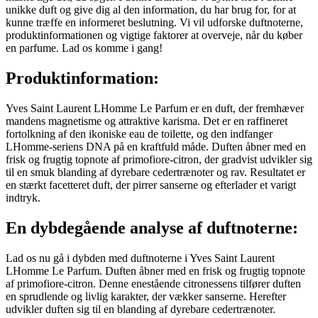
unikke duft og give dig al den information, du har brug for, for at
kunne træffe en informeret beslutning. Vi vil udforske duftnoterne,
produktinformationen og vigtige faktorer at overveje, når du køber
en parfume. Lad os komme i gang!
Produktinformation:
Yves Saint Laurent LHomme Le Parfum er en duft, der fremhæver
mandens magnetisme og attraktive karisma. Det er en raffineret
fortolkning af den ikoniske eau de toilette, og den indfanger
LHomme-seriens DNA på en kraftfuld måde. Duften åbner med en
frisk og frugtig topnote af primofiore-citron, der gradvist udvikler sig
til en smuk blanding af dyrebare cedertrænoter og rav. Resultatet er
en stærkt facetteret duft, der pirrer sanserne og efterlader et varigt
indtryk.
En dybdegående analyse af duftnoterne:
Lad os nu gå i dybden med duftnoterne i Yves Saint Laurent
LHomme Le Parfum. Duften åbner med en frisk og frugtig topnote
af primofiore-citron. Denne enestående citronessens tilfører duften
en sprudlende og livlig karakter, der vækker sanserne. Herefter
udvikler duften sig til en blanding af dyrebare cedertrænoter.