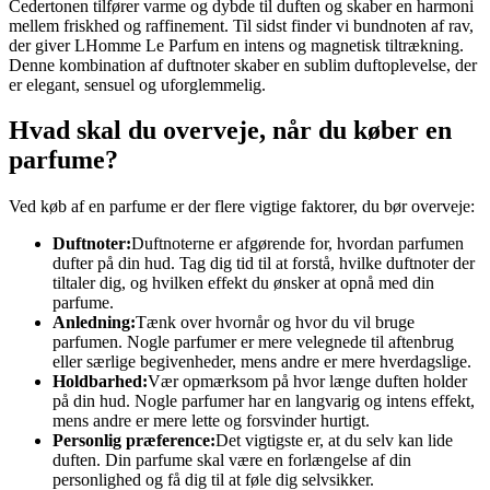
Cedertonen tilfører varme og dybde til duften og skaber en harmoni
mellem friskhed og raffinement. Til sidst finder vi bundnoten af rav,
der giver LHomme Le Parfum en intens og magnetisk tiltrækning.
Denne kombination af duftnoter skaber en sublim duftoplevelse, der
er elegant, sensuel og uforglemmelig.
Hvad skal du overveje, når du køber en
parfume?
Ved køb af en parfume er der flere vigtige faktorer, du bør overveje:
Duftnoter:
Duftnoterne er afgørende for, hvordan parfumen
dufter på din hud. Tag dig tid til at forstå, hvilke duftnoter der
tiltaler dig, og hvilken effekt du ønsker at opnå med din
parfume.
Anledning:
Tænk over hvornår og hvor du vil bruge
parfumen. Nogle parfumer er mere velegnede til aftenbrug
eller særlige begivenheder, mens andre er mere hverdagslige.
Holdbarhed:
Vær opmærksom på hvor længe duften holder
på din hud. Nogle parfumer har en langvarig og intens effekt,
mens andre er mere lette og forsvinder hurtigt.
Personlig præference:
Det vigtigste er, at du selv kan lide
duften. Din parfume skal være en forlængelse af din
personlighed og få dig til at føle dig selvsikker.