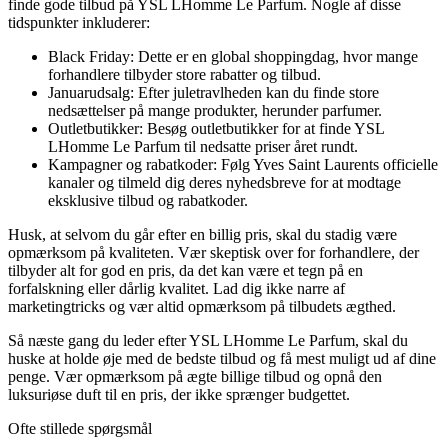
finde gode tilbud på YSL LHomme Le Parfum. Nogle af disse
tidspunkter inkluderer:
Black Friday: Dette er en global shoppingdag, hvor mange
forhandlere tilbyder store rabatter og tilbud.
Januarudsalg: Efter juletravlheden kan du finde store
nedsættelser på mange produkter, herunder parfumer.
Outletbutikker: Besøg outletbutikker for at finde YSL
LHomme Le Parfum til nedsatte priser året rundt.
Kampagner og rabatkoder: Følg Yves Saint Laurents officielle
kanaler og tilmeld dig deres nyhedsbreve for at modtage
eksklusive tilbud og rabatkoder.
Husk, at selvom du går efter en billig pris, skal du stadig være
opmærksom på kvaliteten. Vær skeptisk over for forhandlere, der
tilbyder alt for god en pris, da det kan være et tegn på en
forfalskning eller dårlig kvalitet. Lad dig ikke narre af
marketingtricks og vær altid opmærksom på tilbudets ægthed.
Så næste gang du leder efter YSL LHomme Le Parfum, skal du
huske at holde øje med de bedste tilbud og få mest muligt ud af dine
penge. Vær opmærksom på ægte billige tilbud og opnå den
luksuriøse duft til en pris, der ikke sprænger budgettet.
Ofte stillede spørgsmål