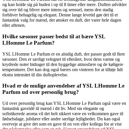
og kan holde sig på huden i op til 8 timer eller mere. Duften udvikler
sig over tid og bliver mere intens og sensuel, mens den stadig
forbliver behagelig og elegant. Denne lange levetid gør det til et
fantastisk valg for mænd, der ønsker en duft, der varer hele dagen
eller aftenen.
Hvilke sæsoner passer bedst til at bære YSL
LHomme Le Parfum?
YSL LHomme Le Parfum er en alsidig duft, der passer godt til flere
sæsoner. Den er særligt velegnet til efteråret, hvor dens varme og
krydrede noter bidrager til den hyggelige atmosfære og de køligere
temperaturer. Det kan dog også bæres om vinteren for at tilføje lidt
ekstra intensitet til din duftoplevelse.
Hvad er de mulige anvendelser af YSL LHomme Le
Parfum ud over personlig brug?
Ud over personlig brug kan YSL LHomme Le Parfum også være en
fantastisk gaveidé til mænd i dit liv. Med sin elegante og
sofistikerede aroma vil det helt sikkert være en velkommen gave til
fødselsdage, jubilæer eller andre særlige lejligheder. Du kan også
overveje at give det som en gave til en ven eller kollega for at vise