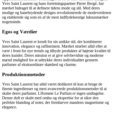
Yves Saint Laurent og hans forretningspartner Pierre Bergé, har
mærket bidraget til at definere tidens mode og stil. Med deres
modige og banebrydende designs revolutionerede de modeverdenen
og etablerede sig som en af de mest indflydelsesrige luksusmærker
nogensinde.
Egos og Værdier
Yves Saint Laurent er kendt for sin unikke stil, der kombinerer
innovation, elegance og raffinement. Mærket stræber altid efter at
være i front for nye trends og tilbyde produkter af højeste kvalitet til
deres kunder. Deres mission er at give selvbevidste og moderne
mænd mulighed for at udtrykke deres individualitet gennem
parfumer af ekstraordinær skønhed og charme.
Produktionsmetoder
Yves Saint Laurent har altid været dedikeret til kun at bruge de
fineste ingredienser og mest avancerede produktionsmetoder til at
skabe deres parfumer. LHomme Le Parfum er ingen undtagelse.
Denne duft er skabt med omhu og ekspertise for at sikre den
perfekte blanding af noter, der fremhæver mandens magnetisme og
elegance.