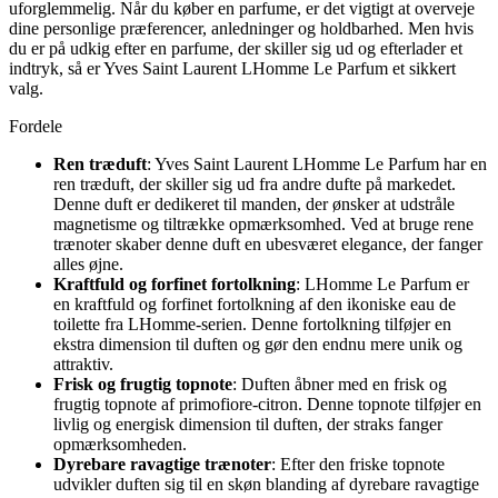
uforglemmelig. Når du køber en parfume, er det vigtigt at overveje
dine personlige præferencer, anledninger og holdbarhed. Men hvis
du er på udkig efter en parfume, der skiller sig ud og efterlader et
indtryk, så er Yves Saint Laurent LHomme Le Parfum et sikkert
valg.
Fordele
Ren træduft
: Yves Saint Laurent LHomme Le Parfum har en
ren træduft, der skiller sig ud fra andre dufte på markedet.
Denne duft er dedikeret til manden, der ønsker at udstråle
magnetisme og tiltrække opmærksomhed. Ved at bruge rene
trænoter skaber denne duft en ubesværet elegance, der fanger
alles øjne.
Kraftfuld og forfinet fortolkning
: LHomme Le Parfum er
en kraftfuld og forfinet fortolkning af den ikoniske eau de
toilette fra LHomme-serien. Denne fortolkning tilføjer en
ekstra dimension til duften og gør den endnu mere unik og
attraktiv.
Frisk og frugtig topnote
: Duften åbner med en frisk og
frugtig topnote af primofiore-citron. Denne topnote tilføjer en
livlig og energisk dimension til duften, der straks fanger
opmærksomheden.
Dyrebare ravagtige trænoter
: Efter den friske topnote
udvikler duften sig til en skøn blanding af dyrebare ravagtige