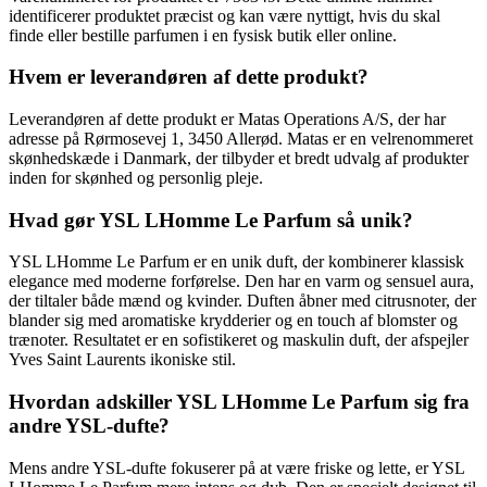
identificerer produktet præcist og kan være nyttigt, hvis du skal
finde eller bestille parfumen i en fysisk butik eller online.
Hvem er leverandøren af dette produkt?
Leverandøren af dette produkt er Matas Operations A/S, der har
adresse på Rørmosevej 1, 3450 Allerød. Matas er en velrenommeret
skønhedskæde i Danmark, der tilbyder et bredt udvalg af produkter
inden for skønhed og personlig pleje.
Hvad gør YSL LHomme Le Parfum så unik?
YSL LHomme Le Parfum er en unik duft, der kombinerer klassisk
elegance med moderne forførelse. Den har en varm og sensuel aura,
der tiltaler både mænd og kvinder. Duften åbner med citrusnoter, der
blander sig med aromatiske krydderier og en touch af blomster og
trænoter. Resultatet er en sofistikeret og maskulin duft, der afspejler
Yves Saint Laurents ikoniske stil.
Hvordan adskiller YSL LHomme Le Parfum sig fra
andre YSL-dufte?
Mens andre YSL-dufte fokuserer på at være friske og lette, er YSL