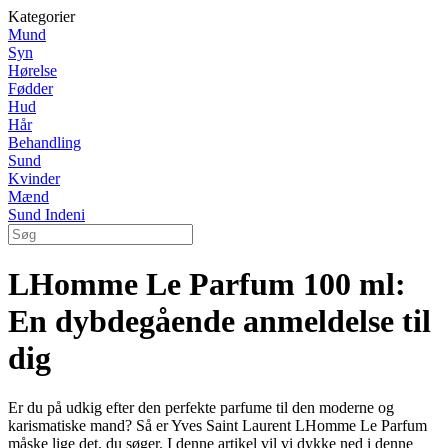
Kategorier
Mund
Syn
Hørelse
Fødder
Hud
Hår
Behandling
Sund
Kvinder
Mænd
Sund Indeni
LHomme Le Parfum 100 ml:
En dybdegående anmeldelse til
dig
Er du på udkig efter den perfekte parfume til den moderne og
karismatiske mand? Så er Yves Saint Laurent LHomme Le Parfum
måske lige det, du søger. I denne artikel vil vi dykke ned i denne