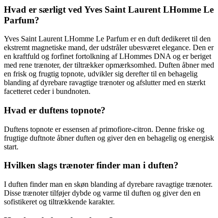
Hvad er særligt ved Yves Saint Laurent LHomme Le
Parfum?
Yves Saint Laurent LHomme Le Parfum er en duft dedikeret til den
ekstremt magnetiske mand, der udstråler ubesværet elegance. Den er
en kraftfuld og forfinet fortolkning af LHommes DNA og er beriget
med rene trænoter, der tiltrækker opmærksomhed. Duften åbner med
en frisk og frugtig topnote, udvikler sig derefter til en behagelig
blanding af dyrebare ravagtige trænoter og afslutter med en stærkt
facetteret ceder i bundnoten.
Hvad er duftens topnote?
Duftens topnote er essensen af primofiore-citron. Denne friske og
frugtige duftnote åbner duften og giver den en behagelig og energisk
start.
Hvilken slags trænoter finder man i duften?
I duften finder man en skøn blanding af dyrebare ravagtige trænoter.
Disse trænoter tilføjer dybde og varme til duften og giver den en
sofistikeret og tiltrækkende karakter.