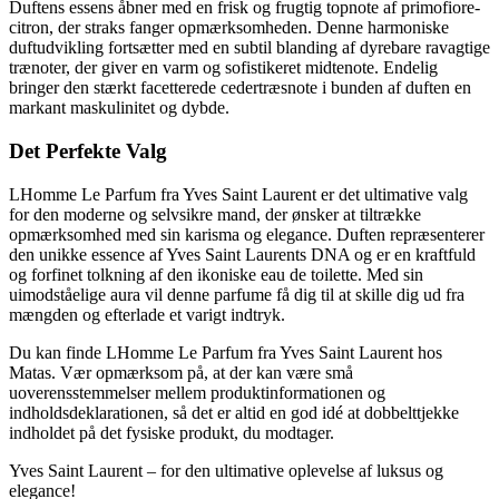
Duftens essens åbner med en frisk og frugtig topnote af primofiore-
citron, der straks fanger opmærksomheden. Denne harmoniske
duftudvikling fortsætter med en subtil blanding af dyrebare ravagtige
trænoter, der giver en varm og sofistikeret midtenote. Endelig
bringer den stærkt facetterede cedertræsnote i bunden af duften en
markant maskulinitet og dybde.
Det Perfekte Valg
LHomme Le Parfum fra Yves Saint Laurent er det ultimative valg
for den moderne og selvsikre mand, der ønsker at tiltrække
opmærksomhed med sin karisma og elegance. Duften repræsenterer
den unikke essence af Yves Saint Laurents DNA og er en kraftfuld
og forfinet tolkning af den ikoniske eau de toilette. Med sin
uimodståelige aura vil denne parfume få dig til at skille dig ud fra
mængden og efterlade et varigt indtryk.
Du kan finde LHomme Le Parfum fra Yves Saint Laurent hos
Matas. Vær opmærksom på, at der kan være små
uoverensstemmelser mellem produktinformationen og
indholdsdeklarationen, så det er altid en god idé at dobbelttjekke
indholdet på det fysiske produkt, du modtager.
Yves Saint Laurent – for den ultimative oplevelse af luksus og
elegance!