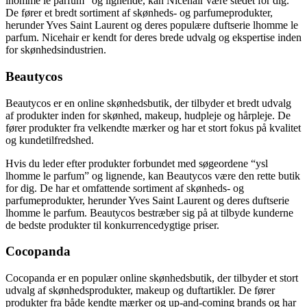
lhomme le parfum” og lignende, kan Nicehair være stedet for dig.
De fører et bredt sortiment af skønheds- og parfumeprodukter,
herunder Yves Saint Laurent og deres populære duftserie lhomme le
parfum. Nicehair er kendt for deres brede udvalg og ekspertise inden
for skønhedsindustrien.
Beautycos
Beautycos er en online skønhedsbutik, der tilbyder et bredt udvalg
af produkter inden for skønhed, makeup, hudpleje og hårpleje. De
fører produkter fra velkendte mærker og har et stort fokus på kvalitet
og kundetilfredshed.
Hvis du leder efter produkter forbundet med søgeordene “ysl
lhomme le parfum” og lignende, kan Beautycos være den rette butik
for dig. De har et omfattende sortiment af skønheds- og
parfumeprodukter, herunder Yves Saint Laurent og deres duftserie
lhomme le parfum. Beautycos bestræber sig på at tilbyde kunderne
de bedste produkter til konkurrencedygtige priser.
Cocopanda
Cocopanda er en populær online skønhedsbutik, der tilbyder et stort
udvalg af skønhedsprodukter, makeup og duftartikler. De fører
produkter fra både kendte mærker og up-and-coming brands og har