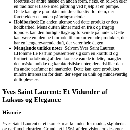
foretrækker andre måske en anden form, f.eks. en roll-on eller
en traditionel flaske med påføring ved hjælp af en pumpe.
Dette kan gøre produktet mindre attraktivt for dem, der
foretrækker en anden påføringsmetode.
Holdbarhed
: En anden ulempe ved dette produkt er dets
holdbarhed. Mens duften åbner med en frisk og frugtig
topnote, kan den hurtigt aftage og forsvinde på huden. Dette
kan være en ulempe i forhold til konkurrerende produkter, der
har en længerevarende duft, der varer hele dagen.
Manglende unikke noter
: Selvom Yves Saint Laurent
LHomme Le Parfum præsenterer sig som en kraftfuld og
forfinet fortolkning af den ikoniske eau de toilette, mangler
den måske unikke og karakteristiske noter, der adskiller den
fra andre parfumer på markedet. Dette kan gøre produktet
mindre interessant for dem, der søger en unik og mindeværdig
duftoplevelse.
Yves Saint Laurent: Et Vidunder af
Luksus og Elegance
Historie
Yves Saint Laurent er et ikonisk mærke inden for mode-, skønheds-
og parfumeindustrien. Grundlagt i 1961 af den visionære designer