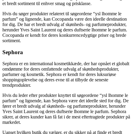
et bredt sortiment til enhver smag og prisklasse.
Hvis du søger produkter relateret til søgeordene “ysl lhomme le
parfum” og lignende, kan Cocopanda være den ideelle destination
for dig. De har et bredt udvalg af skønheds- og parfumeprodukter,
herunder Yves Saint Laurent og deres duftserie lhomme le parfum.
Cocopanda er kendt for deres konkurrencedygtige priser og brede
sortiment.
Sephora
Sephora er en international kosmetikkæde, der har opnået et globalt
omdømme for deres omfattende udvalg af skønhedsprodukter,
parfumer og kosmetik. Sephora er kendt for deres luksuriøse
shoppingoplevelse og deres evne til at tilbyde de seneste
trendprodukter.
Hvis du leder efter produkter knyttet til søgeordene “ysl lhomme le
parfum” og lignende, kan Sephora være det ideelle sted for dig. De
fører et bredt udvalg af skønheds- og parfumeprodukter, herunder
Yves Saint Laurent og deres duftserie lhomme le parfum. Sephora
sikrer, at deres kunder kan få fat i de mest eftertragtede produkter på
markedet.
Uanset hvilken butik du vælger, er du sikker på at finde et bredt