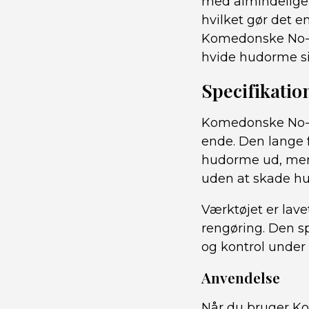
med almindelige m
hvilket gør det e
Komedonske No-Sl
hvide hudorme si
Specifikatio
Komedonske No-Sl
ende. Den lange f
hudorme ud, mens
uden at skade h
Værktøjet er lavet
rengøring. Den sp
og kontrol under
Anvendelse
Når du bruger Kom