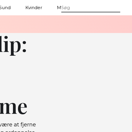
Sund
Kvinder
Mænd
ip:
rme
ære at fjerne