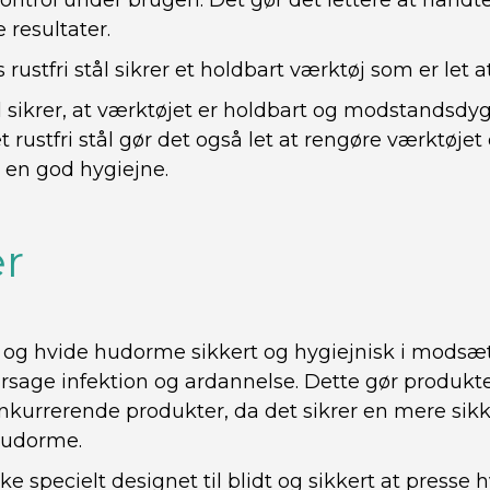
ontrol under brugen. Det gør det lettere at håndt
 resultater.
 rustfri stål sikrer et holdbart værktøj som er let a
 sikrer, at værktøjet er holdbart og modstandsdygt
t rustfri stål gør det også let at rengøre værktøjet 
r en god hygiejne.
r
e og hvide hudorme sikkert og hygiejnisk i modsætn
rsage infektion og ardannelse. Dette gør produkte
konkurrerende produkter, da det sikrer en mere sik
 hudorme.
ke specielt designet til blidt og sikkert at press