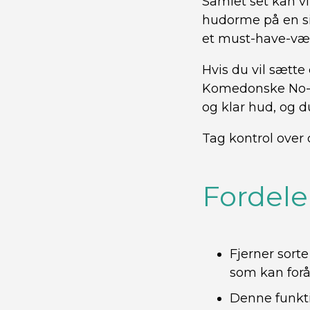
Samlet set kan vi
hudorme på en sik
et must-have-værk
Hvis du vil sætte
Komedonske No-Sl
og klar hud, og du
Tag kontrol over
Fordele
Fjerner sort
som kan forå
Denne funktio