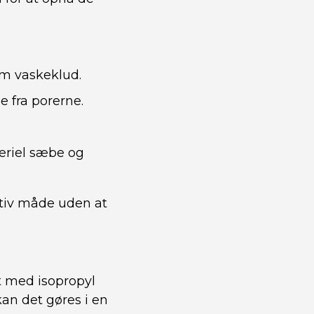
rm vaskeklud.
e fra porerne.
teriel sæbe og
ktiv måde uden at
t med isopropyl
kan det gøres i en