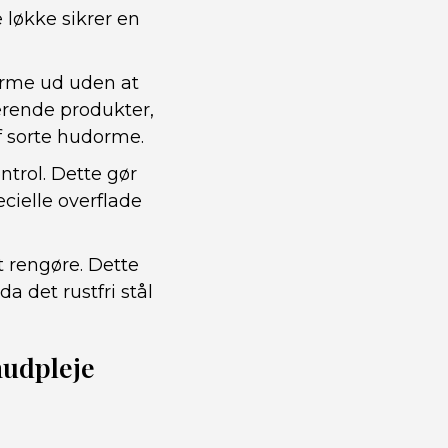
e løkke sikrer en
dorme ud uden at
erende produkter,
f sorte hudorme.
ntrol. Dette gør
cielle overflade
at rengøre. Dette
a det rustfri stål
hudpleje