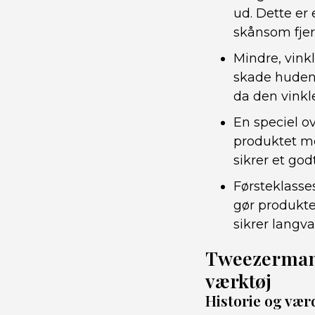
ud. Dette er 
skånsom fjer
Mindre, vinkl
skade huden.
da den vinkl
En speciel ov
produktet me
sikrer et go
Førsteklasses
gør produkte
sikrer langv
Tweezerman: 
værktøj
Historie og vær