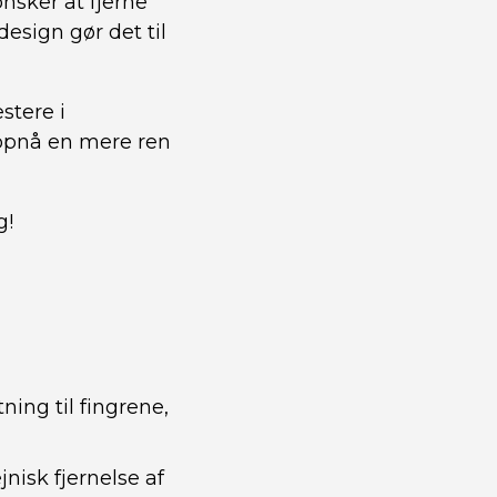
nsker at fjerne
esign gør det til
stere i
 opnå en mere ren
g!
ing til fingrene,
nisk fjernelse af