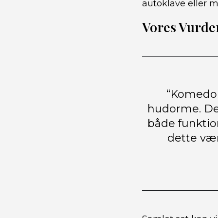
autoklave eller m
Vores Vurde
“Komedons
hudorme. Det
både funktio
dette vær