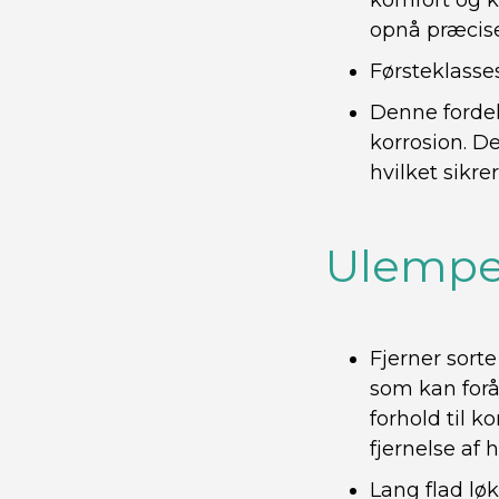
komfort og k
opnå præcise
Førsteklasses
Denne fordel
korrosion. De
hvilket sikre
Ulempe
Fjerner sort
som kan forå
forhold til 
fjernelse af
Lang flad løk