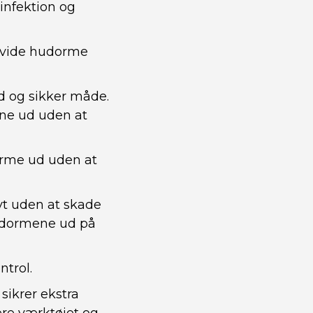
infektion og
e hvide hudorme
d og sikker måde.
ene ud uden at
dorme ud uden at
vt uden at skade
hudormene ud på
ntrol.
sikrer ekstra