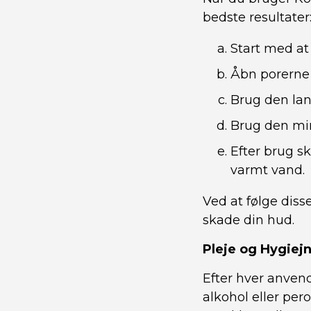
bedste resultater
Start med at
Åbn porerne 
Brug den lang
Brug den min
Efter brug sk
varmt vand.
Ved at følge diss
skade din hud.
Pleje og Hygiej
Efter hver anven
alkohol eller per