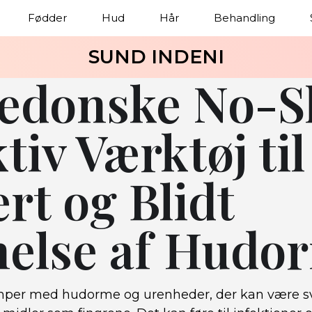
Fødder
Hud
Hår
Behandling
SUND INDENI
donske No-Sl
tiv Værktøj til
rt og Blidt
nelse af Hudo
per med hudorme og urenheder, der kan være sv