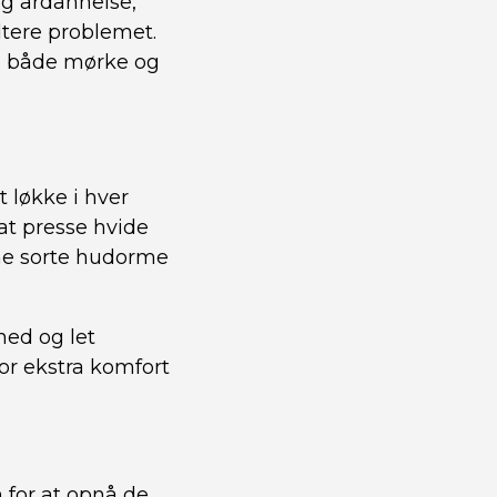
og ardannelse,
dtere problemet.
ne både mørke og
 løkke i hver
 at presse hvide
rne sorte hudorme
rhed og let
for ekstra komfort
n for at opnå de