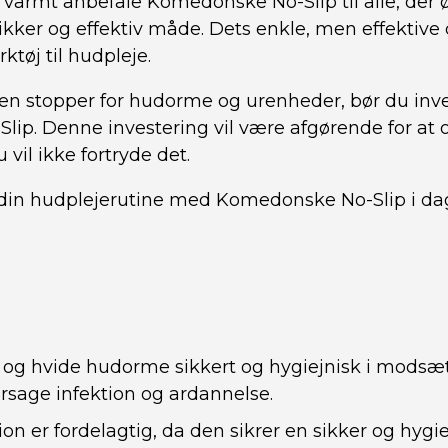
 varmt anbefale Komedonske No-Slip til alle, der ø
ker og effektiv måde. Dets enkle, men effektive d
tøj til hudpleje.
 en stopper for hudorme og urenheder, bør du inve
ip. Denne investering vil være afgørende for at
 vil ikke fortryde det.
 din hudplejerutine med Komedonske No-Slip i da
e og hvide hudorme sikkert og hygiejnisk i modsætn
rsage infektion og ardannelse.
n er fordelagtig, da den sikrer en sikker og hygiej