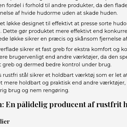
en fordel i forhold til andre produkter, da den flad
nelse af hvide hudorme uden at skade huden.
et løkke designet til effektivt at presse sorte hu
 Dette gør produktet mere effektivt end konkurr
ede løkke sikrer en præcis og skånsom fjernelse a
erflade sikrer et fast greb for ekstra komfort og ko
re brugervenligt end andre værktøjer, da den spe
dt greb og dermed bedre kontrol under brug.
 rustfri stål sikrer et holdbart værktøj som er let 
t mere holdbart og praktisk end andre værktøjer, d
arig brug og nem rengøring.
En pålidelig producent af rustfrit 
dier