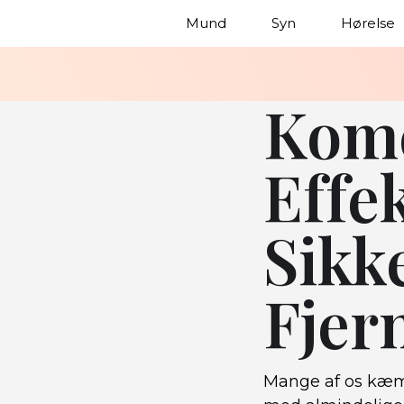
Mund
Syn
Hørelse
Kome
Effek
Sikke
Fjer
Mange af os kæm