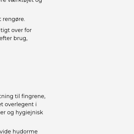
ere værktøjet og
t rengøre.
igt over for
efter brug,
ing til fingrene,
t overlegent i
ker og hygiejnisk
e hvide hudorme