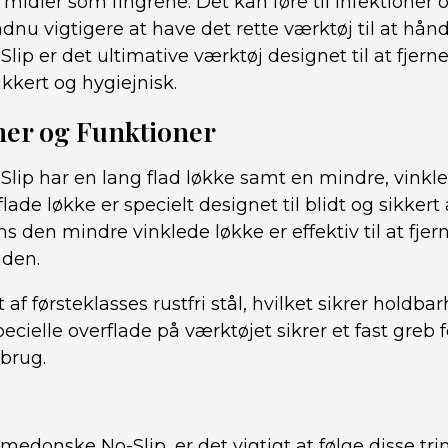
idler som fingrene. Det kan føre til infektioner 
ndnu vigtigere at have det rette værktøj til at hån
ip er det ultimative værktøj designet til at fjer
kkert og hygiejnisk.
ner og Funktioner
ip har en lang flad løkke samt en mindre, vinklet
lade løkke er specielt designet til blidt og sikkert
 den mindre vinklede løkke er effektiv til at fje
uden.
 af førsteklasses rustfri stål, hvilket sikrer holdba
ecielle overflade på værktøjet sikrer et fast greb 
 brug.
edonske No-Slip, er det vigtigt at følge disse tri