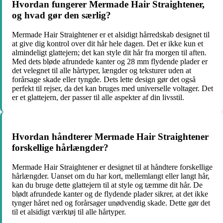
Hvordan fungerer Mermade Hair Straightener,
og hvad gør den særlig?
Mermade Hair Straightener er et alsidigt hårredskab designet til
at give dig kontrol over dit hår hele dagen. Det er ikke kun et
almindeligt glattejern; det kan style dit hår fra morgen til aften.
Med dets bløde afrundede kanter og 28 mm flydende plader er
det velegnet til alle hårtyper, længder og teksturer uden at
forårsage skade eller tyngde. Dets lette design gør det også
perfekt til rejser, da det kan bruges med universelle voltager. Det
er et glattejern, der passer til alle aspekter af din livsstil.
Hvordan håndterer Mermade Hair Straightener
forskellige hårlængder?
Mermade Hair Straightener er designet til at håndtere forskellige
hårlængder. Uanset om du har kort, mellemlangt eller langt hår,
kan du bruge dette glattejern til at style og tæmme dit hår. De
blødt afrundede kanter og de flydende plader sikrer, at det ikke
tynger håret ned og forårsager unødvendig skade. Dette gør det
til et alsidigt værktøj til alle hårtyper.