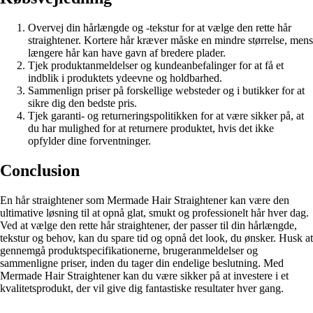
Overvej din hårlængde og -tekstur for at vælge den rette hår
straightener. Kortere hår kræver måske en mindre størrelse, mens
længere hår kan have gavn af bredere plader.
Tjek produktanmeldelser og kundeanbefalinger for at få et
indblik i produktets ydeevne og holdbarhed.
Sammenlign priser på forskellige websteder og i butikker for at
sikre dig den bedste pris.
Tjek garanti- og returneringspolitikken for at være sikker på, at
du har mulighed for at returnere produktet, hvis det ikke
opfylder dine forventninger.
Conclusion
En hår straightener som Mermade Hair Straightener kan være den
ultimative løsning til at opnå glat, smukt og professionelt hår hver dag.
Ved at vælge den rette hår straightener, der passer til din hårlængde,
tekstur og behov, kan du spare tid og opnå det look, du ønsker. Husk at
gennemgå produktspecifikationerne, brugeranmeldelser og
sammenligne priser, inden du tager din endelige beslutning. Med
Mermade Hair Straightener kan du være sikker på at investere i et
kvalitetsprodukt, der vil give dig fantastiske resultater hver gang.