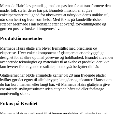
Mermade Hair blev grundlagt med en passion for at transformere den
måde, folk styler deres hår på. Brandets mission er at give
enkeltpersoner mulighed for ubesværet at udtrykke deres unikke stil,
når som helst og hvor som helst. Med fokus på kundetilfredshed
stræber Mermade Hair konstant efter at overgå forventningerne og
gøre en positiv forskel i brugernes liv.
Produktionsmetoder
Mermade Hairs glattejern bliver fremstillet med præcision og
ekspertise. Hver enkelt komponent af glattejernet er omhyggeligt
designet for at sikre optimal ydeevne og holdbarhed. Brandet anvender
avancerede teknologier og materialer til at skabe et produkt, der ikke
kun leverer fremragende resultater, men også beskytter dit hår.
Glattejernet har bløde afrundede kanter og 28 mm flydende plader,
hvilket gør det egnet til alle hårtyper, længder og teksturer. Uanset om
du har kort, mellem eller langt hår, vil Mermade Hairs glattejern give
enestående stylingresultater uden at tynde håret ud eller forårsage
unødvendig skade.
Fokus på Kvalitet
Mermade Hair er dedikeret til at levere produkter af højeste kvalitet til