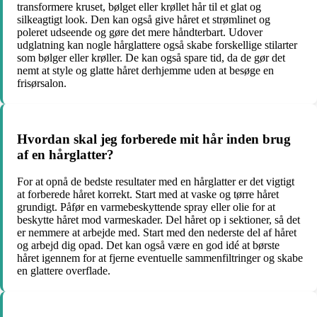
transformere kruset, bølget eller krøllet hår til et glat og
silkeagtigt look. Den kan også give håret et strømlinet og
poleret udseende og gøre det mere håndterbart. Udover
udglatning kan nogle hårglattere også skabe forskellige stilarter
som bølger eller krøller. De kan også spare tid, da de gør det
nemt at style og glatte håret derhjemme uden at besøge en
frisørsalon.
Hvordan skal jeg forberede mit hår inden brug
af en hårglatter?
For at opnå de bedste resultater med en hårglatter er det vigtigt
at forberede håret korrekt. Start med at vaske og tørre håret
grundigt. Påfør en varmebeskyttende spray eller olie for at
beskytte håret mod varmeskader. Del håret op i sektioner, så det
er nemmere at arbejde med. Start med den nederste del af håret
og arbejd dig opad. Det kan også være en god idé at børste
håret igennem for at fjerne eventuelle sammenfiltringer og skabe
en glattere overflade.