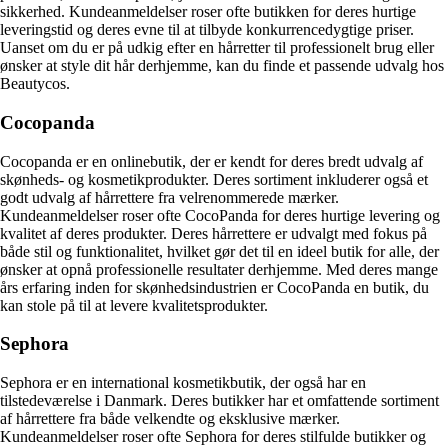
sikkerhed. Kundeanmeldelser roser ofte butikken for deres hurtige
leveringstid og deres evne til at tilbyde konkurrencedygtige priser.
Uanset om du er på udkig efter en hårretter til professionelt brug eller
ønsker at style dit hår derhjemme, kan du finde et passende udvalg hos
Beautycos.
Cocopanda
Cocopanda er en onlinebutik, der er kendt for deres bredt udvalg af
skønheds- og kosmetikprodukter. Deres sortiment inkluderer også et
godt udvalg af hårrettere fra velrenommerede mærker.
Kundeanmeldelser roser ofte CocoPanda for deres hurtige levering og
kvalitet af deres produkter. Deres hårrettere er udvalgt med fokus på
både stil og funktionalitet, hvilket gør det til en ideel butik for alle, der
ønsker at opnå professionelle resultater derhjemme. Med deres mange
års erfaring inden for skønhedsindustrien er CocoPanda en butik, du
kan stole på til at levere kvalitetsprodukter.
Sephora
Sephora er en international kosmetikbutik, der også har en
tilstedeværelse i Danmark. Deres butikker har et omfattende sortiment
af hårrettere fra både velkendte og eksklusive mærker.
Kundeanmeldelser roser ofte Sephora for deres stilfulde butikker og