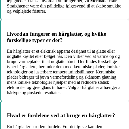
lejligheder. Uanset hvordan du bruger det, vil Mermade Hair
Straightener være din pålidelige følgesvend til at skabe smukke
og velplejede frisurer.
Hvordan fungerer en hårglatter, og hvilke
forskellige typer er der?
En hårglatter er et elektrisk apparat designet til at glatte eller
udglatte krøllet eller bølget hår. Den virker ved at varme op og
bruge varmeplader til at udglatte håret. Der findes forskellige
typer hårglattere, herunder dem med keramiske plader, ioniske
teknologier og justerbare temperaturindstillinger. Keramiske
plader bidrager til jævn varmefordeling og skånsom glatning,
mens ioniske teknologier hjælper med at reducere statisk
elektricitet og give glans til håret. Valg af hårglatter afhænger af
hårtype og ønskede resultater.
Hvad er fordelene ved at bruge en hårglatter?
En hårglatter har flere fordele. For det første kan den