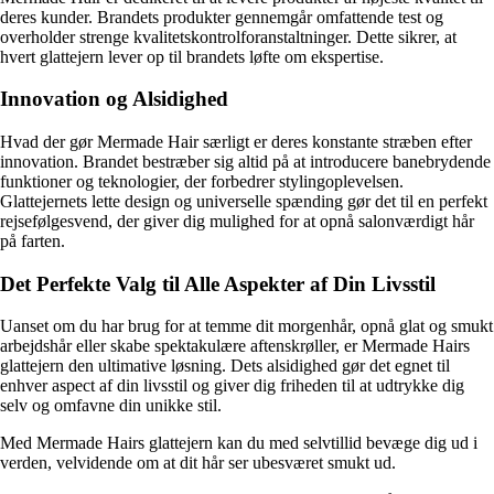
deres kunder. Brandets produkter gennemgår omfattende test og
overholder strenge kvalitetskontrolforanstaltninger. Dette sikrer, at
hvert glattejern lever op til brandets løfte om ekspertise.
Innovation og Alsidighed
Hvad der gør Mermade Hair særligt er deres konstante stræben efter
innovation. Brandet bestræber sig altid på at introducere banebrydende
funktioner og teknologier, der forbedrer stylingoplevelsen.
Glattejernets lette design og universelle spænding gør det til en perfekt
rejsefølgesvend, der giver dig mulighed for at opnå salonværdigt hår
på farten.
Det Perfekte Valg til Alle Aspekter af Din Livsstil
Uanset om du har brug for at temme dit morgenhår, opnå glat og smukt
arbejdshår eller skabe spektakulære aftenskrøller, er Mermade Hairs
glattejern den ultimative løsning. Dets alsidighed gør det egnet til
enhver aspect af din livsstil og giver dig friheden til at udtrykke dig
selv og omfavne din unikke stil.
Med Mermade Hairs glattejern kan du med selvtillid bevæge dig ud i
verden, velvidende om at dit hår ser ubesværet smukt ud.