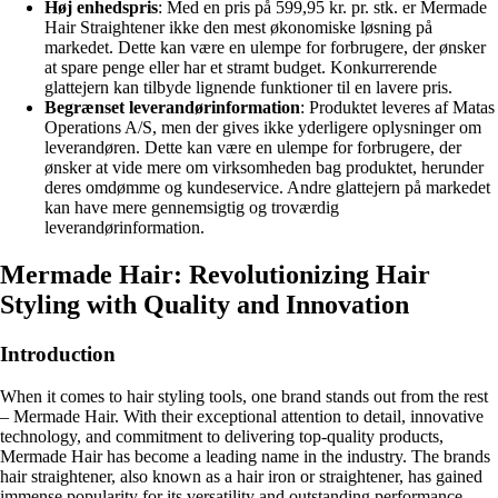
Høj enhedspris
: Med en pris på 599,95 kr. pr. stk. er Mermade
Hair Straightener ikke den mest økonomiske løsning på
markedet. Dette kan være en ulempe for forbrugere, der ønsker
at spare penge eller har et stramt budget. Konkurrerende
glattejern kan tilbyde lignende funktioner til en lavere pris.
Begrænset leverandørinformation
: Produktet leveres af Matas
Operations A/S, men der gives ikke yderligere oplysninger om
leverandøren. Dette kan være en ulempe for forbrugere, der
ønsker at vide mere om virksomheden bag produktet, herunder
deres omdømme og kundeservice. Andre glattejern på markedet
kan have mere gennemsigtig og troværdig
leverandørinformation.
Mermade Hair: Revolutionizing Hair
Styling with Quality and Innovation
Introduction
When it comes to hair styling tools, one brand stands out from the rest
– Mermade Hair. With their exceptional attention to detail, innovative
technology, and commitment to delivering top-quality products,
Mermade Hair has become a leading name in the industry. The brands
hair straightener, also known as a hair iron or straightener, has gained
immense popularity for its versatility and outstanding performance.