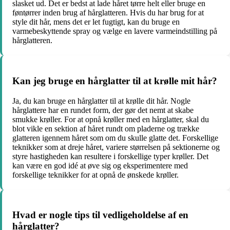
slasket ud. Det er bedst at lade håret tørre helt eller bruge en
føntørrer inden brug af hårglatteren. Hvis du har brug for at
style dit hår, mens det er let fugtigt, kan du bruge en
varmebeskyttende spray og vælge en lavere varmeindstilling på
hårglatteren.
Kan jeg bruge en hårglatter til at krølle mit hår?
Ja, du kan bruge en hårglatter til at krølle dit hår. Nogle
hårglattere har en rundet form, der gør det nemt at skabe
smukke krøller. For at opnå krøller med en hårglatter, skal du
blot vikle en sektion af håret rundt om pladerne og trække
glatteren igennem håret som om du skulle glatte det. Forskellige
teknikker som at dreje håret, variere størrelsen på sektionerne og
styre hastigheden kan resultere i forskellige typer krøller. Det
kan være en god idé at øve sig og eksperimentere med
forskellige teknikker for at opnå de ønskede krøller.
Hvad er nogle tips til vedligeholdelse af en
hårglatter?