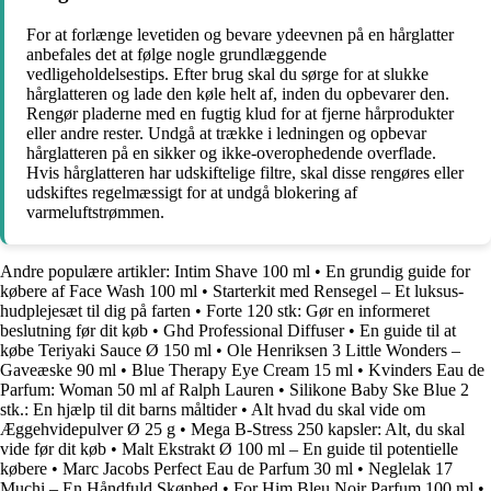
For at forlænge levetiden og bevare ydeevnen på en hårglatter
anbefales det at følge nogle grundlæggende
vedligeholdelsestips. Efter brug skal du sørge for at slukke
hårglatteren og lade den køle helt af, inden du opbevarer den.
Rengør pladerne med en fugtig klud for at fjerne hårprodukter
eller andre rester. Undgå at trække i ledningen og opbevar
hårglatteren på en sikker og ikke-overophedende overflade.
Hvis hårglatteren har udskiftelige filtre, skal disse rengøres eller
udskiftes regelmæssigt for at undgå blokering af
varmeluftstrømmen.
Andre populære artikler:
Intim Shave 100 ml
•
En grundig guide for
købere af Face Wash 100 ml
•
Starterkit med Rensegel – Et luksus-
hudplejesæt til dig på farten
•
Forte 120 stk: Gør en informeret
beslutning før dit køb
•
Ghd Professional Diffuser
•
En guide til at
købe Teriyaki Sauce Ø 150 ml
•
Ole Henriksen 3 Little Wonders –
Gaveæske 90 ml
•
Blue Therapy Eye Cream 15 ml
•
Kvinders Eau de
Parfum: Woman 50 ml af Ralph Lauren
•
Silikone Baby Ske Blue 2
stk.: En hjælp til dit barns måltider
•
Alt hvad du skal vide om
Æggehvidepulver Ø 25 g
•
Mega B-Stress 250 kapsler: Alt, du skal
vide før dit køb
•
Malt Ekstrakt Ø 100 ml – En guide til potentielle
købere
•
Marc Jacobs Perfect Eau de Parfum 30 ml
•
Neglelak 17
Muchi – En Håndfuld Skønhed
•
For Him Bleu Noir Parfum 100 ml
•