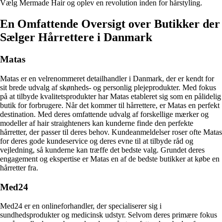
Vælg Mermade Hair og oplev en revolution inden for hårstyling.
En Omfattende Oversigt over Butikker der
Sælger Hårrettere i Danmark
Matas
Matas er en velrenommeret detailhandler i Danmark, der er kendt for
sit brede udvalg af skønheds- og personlig plejeprodukter. Med fokus
på at tilbyde kvalitetsprodukter har Matas etableret sig som en pålidelig
butik for forbrugere. Når det kommer til hårrettere, er Matas en perfekt
destination. Med deres omfattende udvalg af forskellige mærker og
modeller af hair straighteners kan kunderne finde den perfekte
hårretter, der passer til deres behov. Kundeanmeldelser roser ofte Matas
for deres gode kundeservice og deres evne til at tilbyde råd og
vejledning, så kunderne kan træffe det bedste valg. Grundet deres
engagement og ekspertise er Matas en af de bedste butikker at købe en
hårretter fra.
Med24
Med24 er en onlineforhandler, der specialiserer sig i
sundhedsprodukter og medicinsk udstyr. Selvom deres primære fokus