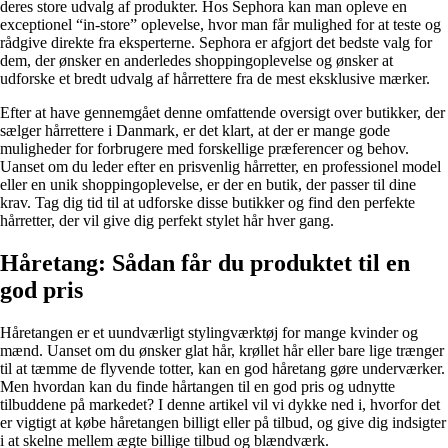
deres store udvalg af produkter. Hos Sephora kan man opleve en
exceptionel “in-store” oplevelse, hvor man får mulighed for at teste og
rådgive direkte fra eksperterne. Sephora er afgjort det bedste valg for
dem, der ønsker en anderledes shoppingoplevelse og ønsker at
udforske et bredt udvalg af hårrettere fra de mest eksklusive mærker.
Efter at have gennemgået denne omfattende oversigt over butikker, der
sælger hårrettere i Danmark, er det klart, at der er mange gode
muligheder for forbrugere med forskellige præferencer og behov.
Uanset om du leder efter en prisvenlig hårretter, en professionel model
eller en unik shoppingoplevelse, er der en butik, der passer til dine
krav. Tag dig tid til at udforske disse butikker og find den perfekte
hårretter, der vil give dig perfekt stylet hår hver gang.
Håretang: Sådan får du produktet til en
god pris
Håretangen er et uundværligt stylingværktøj for mange kvinder og
mænd. Uanset om du ønsker glat hår, krøllet hår eller bare lige trænger
til at tæmme de flyvende totter, kan en god håretang gøre underværker.
Men hvordan kan du finde hårtangen til en god pris og udnytte
tilbuddene på markedet? I denne artikel vil vi dykke ned i, hvorfor det
er vigtigt at købe håretangen billigt eller på tilbud, og give dig indsigter
i at skelne mellem ægte billige tilbud og blændværk.