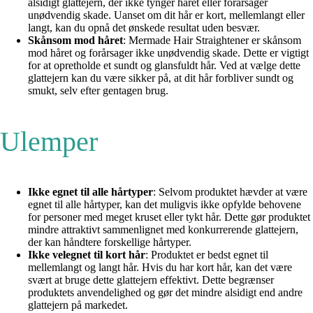
alsidigt glattejern, der ikke tynger håret eller forårsager
unødvendig skade. Uanset om dit hår er kort, mellemlangt eller
langt, kan du opnå det ønskede resultat uden besvær.
Skånsom mod håret
: Mermade Hair Straightener er skånsom
mod håret og forårsager ikke unødvendig skade. Dette er vigtigt
for at opretholde et sundt og glansfuldt hår. Ved at vælge dette
glattejern kan du være sikker på, at dit hår forbliver sundt og
smukt, selv efter gentagen brug.
Ulemper
Ikke egnet til alle hårtyper
: Selvom produktet hævder at være
egnet til alle hårtyper, kan det muligvis ikke opfylde behovene
for personer med meget kruset eller tykt hår. Dette gør produktet
mindre attraktivt sammenlignet med konkurrerende glattejern,
der kan håndtere forskellige hårtyper.
Ikke velegnet til kort hår
: Produktet er bedst egnet til
mellemlangt og langt hår. Hvis du har kort hår, kan det være
svært at bruge dette glattejern effektivt. Dette begrænser
produktets anvendelighed og gør det mindre alsidigt end andre
glattejern på markedet.