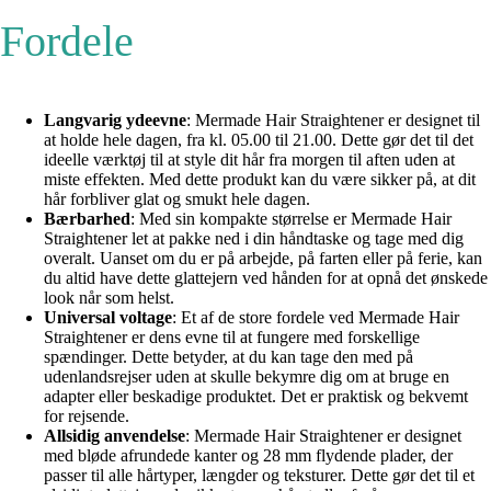
Fordele
Langvarig ydeevne
: Mermade Hair Straightener er designet til
at holde hele dagen, fra kl. 05.00 til 21.00. Dette gør det til det
ideelle værktøj til at style dit hår fra morgen til aften uden at
miste effekten. Med dette produkt kan du være sikker på, at dit
hår forbliver glat og smukt hele dagen.
Bærbarhed
: Med sin kompakte størrelse er Mermade Hair
Straightener let at pakke ned i din håndtaske og tage med dig
overalt. Uanset om du er på arbejde, på farten eller på ferie, kan
du altid have dette glattejern ved hånden for at opnå det ønskede
look når som helst.
Universal voltage
: Et af de store fordele ved Mermade Hair
Straightener er dens evne til at fungere med forskellige
spændinger. Dette betyder, at du kan tage den med på
udenlandsrejser uden at skulle bekymre dig om at bruge en
adapter eller beskadige produktet. Det er praktisk og bekvemt
for rejsende.
Allsidig anvendelse
: Mermade Hair Straightener er designet
med bløde afrundede kanter og 28 mm flydende plader, der
passer til alle hårtyper, længder og teksturer. Dette gør det til et