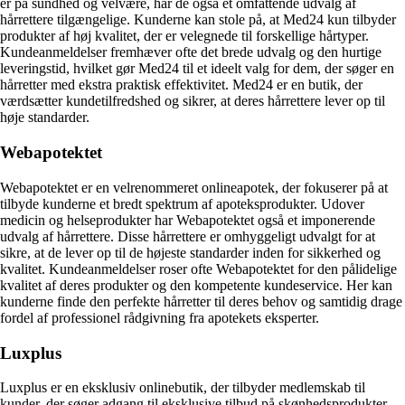
er på sundhed og velvære, har de også et omfattende udvalg af
hårrettere tilgængelige. Kunderne kan stole på, at Med24 kun tilbyder
produkter af høj kvalitet, der er velegnede til forskellige hårtyper.
Kundeanmeldelser fremhæver ofte det brede udvalg og den hurtige
leveringstid, hvilket gør Med24 til et ideelt valg for dem, der søger en
hårretter med ekstra praktisk effektivitet. Med24 er en butik, der
værdsætter kundetilfredshed og sikrer, at deres hårrettere lever op til
høje standarder.
Webapotektet
Webapotektet er en velrenommeret onlineapotek, der fokuserer på at
tilbyde kunderne et bredt spektrum af apoteksprodukter. Udover
medicin og helseprodukter har Webapotektet også et imponerende
udvalg af hårrettere. Disse hårrettere er omhyggeligt udvalgt for at
sikre, at de lever op til de højeste standarder inden for sikkerhed og
kvalitet. Kundeanmeldelser roser ofte Webapotektet for den pålidelige
kvalitet af deres produkter og den kompetente kundeservice. Her kan
kunderne finde den perfekte hårretter til deres behov og samtidig drage
fordel af professionel rådgivning fra apotekets eksperter.
Luxplus
Luxplus er en eksklusiv onlinebutik, der tilbyder medlemskab til
kunder, der søger adgang til eksklusive tilbud på skønhedsprodukter.