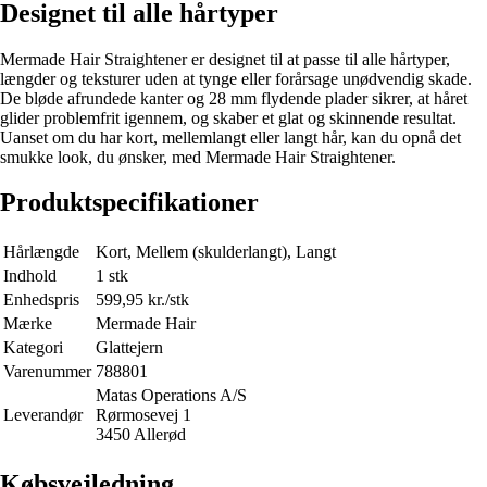
Designet til alle hårtyper
Mermade Hair Straightener er designet til at passe til alle hårtyper,
længder og teksturer uden at tynge eller forårsage unødvendig skade.
De bløde afrundede kanter og 28 mm flydende plader sikrer, at håret
glider problemfrit igennem, og skaber et glat og skinnende resultat.
Uanset om du har kort, mellemlangt eller langt hår, kan du opnå det
smukke look, du ønsker, med Mermade Hair Straightener.
Produktspecifikationer
Hårlængde
Kort, Mellem (skulderlangt), Langt
Indhold
1 stk
Enhedspris
599,95 kr./stk
Mærke
Mermade Hair
Kategori
Glattejern
Varenummer
788801
Matas Operations A/S
Leverandør
Rørmosevej 1
3450 Allerød
Købsvejledning