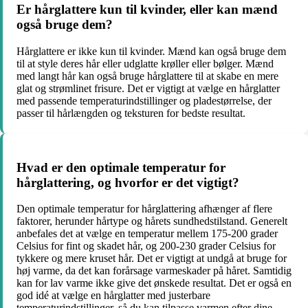
Er hårglattere kun til kvinder, eller kan mænd
også bruge dem?
Hårglattere er ikke kun til kvinder. Mænd kan også bruge dem
til at style deres hår eller udglatte krøller eller bølger. Mænd
med langt hår kan også bruge hårglattere til at skabe en mere
glat og strømlinet frisure. Det er vigtigt at vælge en hårglatter
med passende temperaturindstillinger og pladestørrelse, der
passer til hårlængden og teksturen for bedste resultat.
Hvad er den optimale temperatur for
hårglattering, og hvorfor er det vigtigt?
Den optimale temperatur for hårglattering afhænger af flere
faktorer, herunder hårtype og hårets sundhedstilstand. Generelt
anbefales det at vælge en temperatur mellem 175-200 grader
Celsius for fint og skadet hår, og 200-230 grader Celsius for
tykkere og mere kruset hår. Det er vigtigt at undgå at bruge for
høj varme, da det kan forårsage varmeskader på håret. Samtidig
kan for lav varme ikke give det ønskede resultat. Det er også en
god idé at vælge en hårglatter med justerbare
temperaturindstillinger, så du kan tilpasse varmen efter dine