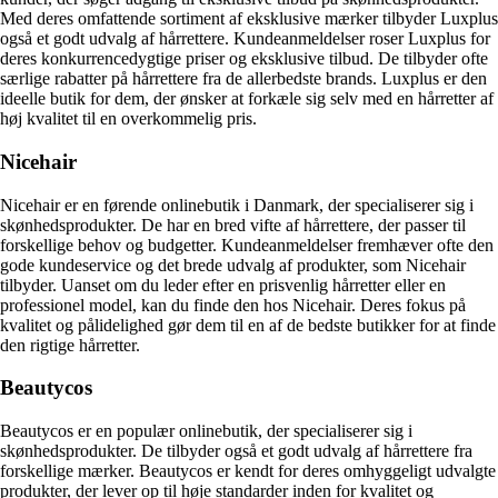
Med deres omfattende sortiment af eksklusive mærker tilbyder Luxplus
også et godt udvalg af hårrettere. Kundeanmeldelser roser Luxplus for
deres konkurrencedygtige priser og eksklusive tilbud. De tilbyder ofte
særlige rabatter på hårrettere fra de allerbedste brands. Luxplus er den
ideelle butik for dem, der ønsker at forkæle sig selv med en hårretter af
høj kvalitet til en overkommelig pris.
Nicehair
Nicehair er en førende onlinebutik i Danmark, der specialiserer sig i
skønhedsprodukter. De har en bred vifte af hårrettere, der passer til
forskellige behov og budgetter. Kundeanmeldelser fremhæver ofte den
gode kundeservice og det brede udvalg af produkter, som Nicehair
tilbyder. Uanset om du leder efter en prisvenlig hårretter eller en
professionel model, kan du finde den hos Nicehair. Deres fokus på
kvalitet og pålidelighed gør dem til en af de bedste butikker for at finde
den rigtige hårretter.
Beautycos
Beautycos er en populær onlinebutik, der specialiserer sig i
skønhedsprodukter. De tilbyder også et godt udvalg af hårrettere fra
forskellige mærker. Beautycos er kendt for deres omhyggeligt udvalgte
produkter, der lever op til høje standarder inden for kvalitet og