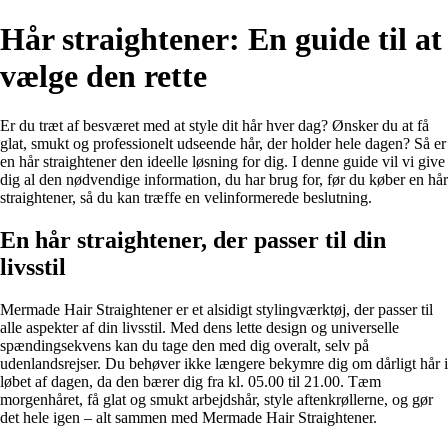
Hår straightener: En guide til at
vælge den rette
Er du træt af besværet med at style dit hår hver dag? Ønsker du at få
glat, smukt og professionelt udseende hår, der holder hele dagen? Så er
en hår straightener den ideelle løsning for dig. I denne guide vil vi give
dig al den nødvendige information, du har brug for, før du køber en hår
straightener, så du kan træffe en velinformerede beslutning.
En hår straightener, der passer til din
livsstil
Mermade Hair Straightener er et alsidigt stylingværktøj, der passer til
alle aspekter af din livsstil. Med dens lette design og universelle
spændingsekvens kan du tage den med dig overalt, selv på
udenlandsrejser. Du behøver ikke længere bekymre dig om dårligt hår i
løbet af dagen, da den bærer dig fra kl. 05.00 til 21.00. Tæm
morgenhåret, få glat og smukt arbejdshår, style aftenkrøllerne, og gør
det hele igen – alt sammen med Mermade Hair Straightener.