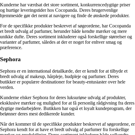
Kunderne har værdsat det store sortiment, konkurrencedygtige priser
og hurtige leveringstider hos Cocopanda. Deres brugervenlige
hjemmeside gør det nemt at navigere og finde de ønskede produkter.
For de specifikke produkter beskrevet af søgeordene, har Cocopanda
et bredt udvalg af parfumer, herunder både kendte mærker og mere
unikke dufte. Deres sortiment inkluderer også forskellige størrelser og
varianter af parfumer, således at der er noget for enhver smag og
præference.
Sephora
Sephora er en international detailkæde, der er kendt for at tilbyde et
bredt udvalg af makeup, hårpleje, hudpleje og parfumer. Deres
butikker er populære destinationer for beauty-entusiaster over hele
verden.
Kunderne elsker Sephora for deres luksuriøse udvalg af produkter,
eksklusive mærker og mulighed for at få personlig rådgivning fra deres
dygtige medarbejdere. Butikken har også et loyalt kundeprogram, der
belønner deres mest dedikerede kunder.
Når det kommer til de specifikke produkter beskrevet af søgeordene, er
Sephora kendt for at have et bredt udvalg af parfumer fra forskellige
mærker og produktlinjer. Deres sortiment inkluderer både velkendte