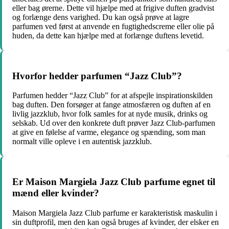
eller bag ørerne. Dette vil hjælpe med at frigive duften gradvist
og forlænge dens varighed. Du kan også prøve at lagre
parfumen ved først at anvende en fugtighedscreme eller olie på
huden, da dette kan hjælpe med at forlænge duftens levetid.
Hvorfor hedder parfumen “Jazz Club”?
Parfumen hedder “Jazz Club” for at afspejle inspirationskilden
bag duften. Den forsøger at fange atmosfæren og duften af en
livlig jazzklub, hvor folk samles for at nyde musik, drinks og
selskab. Ud over den konkrete duft prøver Jazz Club-parfumen
at give en følelse af varme, elegance og spænding, som man
normalt ville opleve i en autentisk jazzklub.
Er Maison Margiela Jazz Club parfume egnet til
mænd eller kvinder?
Maison Margiela Jazz Club parfume er karakteristisk maskulin i
sin duftprofil, men den kan også bruges af kvinder, der elsker en