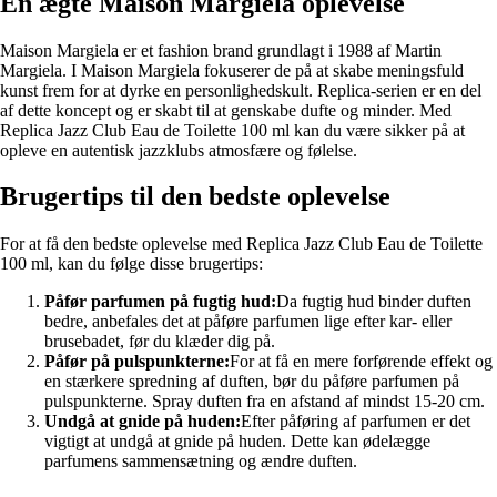
En ægte Maison Margiela oplevelse
Maison Margiela er et fashion brand grundlagt i 1988 af Martin
Margiela. I Maison Margiela fokuserer de på at skabe meningsfuld
kunst frem for at dyrke en personlighedskult. Replica-serien er en del
af dette koncept og er skabt til at genskabe dufte og minder. Med
Replica Jazz Club Eau de Toilette 100 ml kan du være sikker på at
opleve en autentisk jazzklubs atmosfære og følelse.
Brugertips til den bedste oplevelse
For at få den bedste oplevelse med Replica Jazz Club Eau de Toilette
100 ml, kan du følge disse brugertips:
Påfør parfumen på fugtig hud:
Da fugtig hud binder duften
bedre, anbefales det at påføre parfumen lige efter kar- eller
brusebadet, før du klæder dig på.
Påfør på pulspunkterne:
For at få en mere forførende effekt og
en stærkere spredning af duften, bør du påføre parfumen på
pulspunkterne. Spray duften fra en afstand af mindst 15-20 cm.
Undgå at gnide på huden:
Efter påføring af parfumen er det
vigtigt at undgå at gnide på huden. Dette kan ødelægge
parfumens sammensætning og ændre duften.