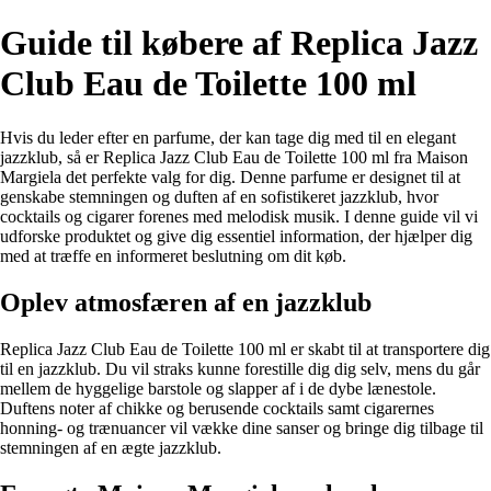
Guide til købere af Replica Jazz
Club Eau de Toilette 100 ml
Hvis du leder efter en parfume, der kan tage dig med til en elegant
jazzklub, så er Replica Jazz Club Eau de Toilette 100 ml fra Maison
Margiela det perfekte valg for dig. Denne parfume er designet til at
genskabe stemningen og duften af en sofistikeret jazzklub, hvor
cocktails og cigarer forenes med melodisk musik. I denne guide vil vi
udforske produktet og give dig essentiel information, der hjælper dig
med at træffe en informeret beslutning om dit køb.
Oplev atmosfæren af en jazzklub
Replica Jazz Club Eau de Toilette 100 ml er skabt til at transportere dig
til en jazzklub. Du vil straks kunne forestille dig dig selv, mens du går
mellem de hyggelige barstole og slapper af i de dybe lænestole.
Duftens noter af chikke og berusende cocktails samt cigarernes
honning- og trænuancer vil vække dine sanser og bringe dig tilbage til
stemningen af en ægte jazzklub.