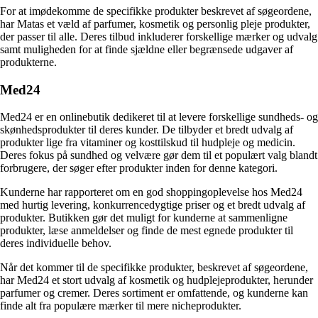
For at imødekomme de specifikke produkter beskrevet af søgeordene,
har Matas et væld af parfumer, kosmetik og personlig pleje produkter,
der passer til alle. Deres tilbud inkluderer forskellige mærker og udvalg
samt muligheden for at finde sjældne eller begrænsede udgaver af
produkterne.
Med24
Med24 er en onlinebutik dedikeret til at levere forskellige sundheds- og
skønhedsprodukter til deres kunder. De tilbyder et bredt udvalg af
produkter lige fra vitaminer og kosttilskud til hudpleje og medicin.
Deres fokus på sundhed og velvære gør dem til et populært valg blandt
forbrugere, der søger efter produkter inden for denne kategori.
Kunderne har rapporteret om en god shoppingoplevelse hos Med24
med hurtig levering, konkurrencedygtige priser og et bredt udvalg af
produkter. Butikken gør det muligt for kunderne at sammenligne
produkter, læse anmeldelser og finde de mest egnede produkter til
deres individuelle behov.
Når det kommer til de specifikke produkter, beskrevet af søgeordene,
har Med24 et stort udvalg af kosmetik og hudplejeprodukter, herunder
parfumer og cremer. Deres sortiment er omfattende, og kunderne kan
finde alt fra populære mærker til mere nicheprodukter.