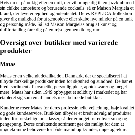
Hvis du er på udkig efter en duft, der vil bringe dig til en jazzklub med
sin chikke atmosfære og berusende cocktails, så er Maison Margiela et
brand, der leverer ægthed og autenticitet. Deres REPLICA-kollektion
giver dig mulighed for at genopleve eller skabe nye minder på en unik
og personlig måde. Så lad Maison Margielas brug af kunst og
duftfortælling føre dig på en rejse gennem tid og rum.
Oversigt over butikker med varierede
produkter
Matas
Matas er en velkendt detailkæde i Danmark, der er specialiseret i at
tilbyde forskellige produkter inden for skønhed og sundhed. De har et
bredt sortiment af kosmetik, personlig pleje, apoteksvarer og meget
mere. Matas har siden 1949 opbygget et solidt ry i markedet og har
etableret sig som en af landets mest betroede butikker.
Kunderne roser Matas for deres professionelle vejledning, høje kvalitet
og gode kundeservice. Butikken tilbyder et bredt udvalg af produkter
inden for forskellige prisklasser, så der er noget for enhver smag og
pengepung. Deres omfattende sortiment gør det muligt for dem at
imødekomme behovene for både mænd og kvinder, unge og ældre.