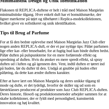
Minimalistisk Design og Unik Identifikation
Flakonen til REPLICA-duftene er helt i tråd med Maison Margielas
minimalistiske tilgang. Hver enkelt duft har et bomuldsmærke, der
ligner mærkerne på tøjet og tilbehøret i Replica-modekollektionen,
hvilket giver en sofistikeret og unik identifikation.
Tips til Brug af Parfume
For at få den bedste oplevelse med Maison Margielas Jazz Club eller
nogen anden REPLICA-duft, er der et par nyttige tips: Påfør parfumen
lige efter kar- eller brusebadet, for at fugtig hud kan binde duften bedst.
Påfør duften på pulspunkterne for en mere forførende effekt og
spredning af duften. Hvis du ønsker en mere spredt effekt, så spray
duften ud i luften og gå igennem den. Vent, indtil duften er tørret ind
på huden, før du dufter til den. Undgå at gnubbe på huden efter
påføring, da dette kan ændre duftens karakter.
Efter at have lært om Maison Margiela og deres unikke tilgang til
mode og dufte, er det tydeligt, hvorfor de skiller sig ud som en
førsteklasses producent af produkter som Jazz Club REPLICA-duften.
Deres historie, filosofi og produktionsmetoder arbejder sammen for at
skabe kollektioner, der er fyldt med personlighed, kunstnerisk
innovation og høj kvalitet.