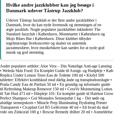
Hvilke andre jazzklubber kan jeg besøge i
Danmark udover Tåstrup Jazzklub?
Udover Tåstrup Jazzklub er der flere andre jazzklubber i
Danmark, hvor du kan nyde livemusik og stemningen af en
ægte jazzklub. Nogle populære jazzklubber inkluderer The
Standard Jazzclub i København, Montmartre i København og
Mojo Blues Bar i København. Disse klubber tilbyder
regelmæssige livekoncerter og skaber en autentisk
jazzatmosfære, hvor musikelskere kan samles for at nyde god
musik og god stemning.
Andre populære artikler:
Aloe Vera – Din Naturlige Anti-age Løsning
•
Weleda Skin Food: En Komplet Guide til Ansigt- og Hudpleje
•
Køb
Replica Under Lemon Trees Eau de Toilette 100 ml
•
Klofyl 500
tabletter: Effektivt kosttilskud mod dårlig ånde og transpirationslugte
•
Prada Candy Eau de Parfum 50 ml
•
En grundig og informativ guide
til Refreshing Makeup Remover 150 ml
•
CeraVe Moisturising Lotion
til Tør Hud 473 ml
•
Hårpleje 101: En komplet guide til Hairlust Grow
Perfect Shampoo
•
Gul Mostados Sennepsfrø 1 kg – Det søde og
alsidige sennepskorn
•
Miracle Prep Illuminating Hydrating Primer
Transparent
•
Cicaplast Gel B5 Gelécreme 40 ml
•
Alt hvad du skal
vide om Zinkoxid 100 g
•
Rescue Remedy dråber 20 ml
•
Anmeldelse