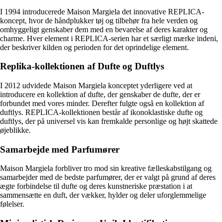
I 1994 introducerede Maison Margiela det innovative REPLICA-
koncept, hvor de håndplukker tøj og tilbehør fra hele verden og
omhyggeligt genskaber dem med en bevarelse af deres karakter og
charme. Hver element i REPLICA-serien har et særligt mærke indeni,
der beskriver kilden og perioden for det oprindelige element.
Replika-kollektionen af Dufte og Duftlys
I 2012 udvidede Maison Margiela konceptet yderligere ved at
introducere en kollektion af dufte, der genskaber de dufte, der er
forbundet med vores minder. Derefter fulgte også en kollektion af
duftlys. REPLICA-kollektionen består af ikonoklastiske dufte og
duftlys, der på universel vis kan fremkalde personlige og højt skattede
øjeblikke.
Samarbejde med Parfumører
Maison Margiela forbliver tro mod sin kreative fælleskabstilgang og
samarbejder med de bedste parfumører, der er valgt på grund af deres
ægte forbindelse til dufte og deres kunstneriske præstation i at
sammensætte en duft, der vækker, hylder og deler uforglemmelige
følelser.