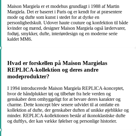
Maison Margiela er et modehus grundlagt i 1988 af Martin
Margiela. Det er baseret i Paris og er kendt for at præsentere
mode og dufte som kunst i stedet for at dyrke en
personlighedskult. Udover haute couture og konfektion til både
kvinder og mænd, designer Maison Margiela også lædervarer,
fodtøj, smykker, dufte, interiørdesign og en moderne serie
kaldet MM6.
Hvad er forskellen på Maison Margielas
REPLICA-kollektion og deres andre
modeprodukter?
I 1994 introducerede Maison Margiela REPLICA-konceptet,
hvor de håndplukker tøj og tilbehør fra hele verden og
genskaber dem omhyggeligt for at bevare deres karakter og
charme. Dette koncept blev senere udvidet til at omfatte en
kollektion af dufte, der genskaber duften af ​​unikke øjeblikke og
minder. REPLICA-kollektionen består af ikonoklastiske dufte
og duftlys, der kan vække følelser og personlige historier.