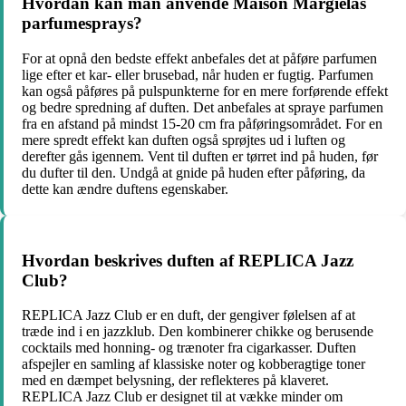
Hvordan kan man anvende Maison Margielas
parfumesprays?
For at opnå den bedste effekt anbefales det at påføre parfumen
lige efter et kar- eller brusebad, når huden er fugtig. Parfumen
kan også påføres på pulspunkterne for en mere forførende effekt
og bedre spredning af duften. Det anbefales at spraye parfumen
fra en afstand på mindst 15-20 cm fra påføringsområdet. For en
mere spredt effekt kan duften også sprøjtes ud i luften og
derefter gås igennem. Vent til duften er tørret ind på huden, før
du dufter til den. Undgå at gnide på huden efter påføring, da
dette kan ændre duftens egenskaber.
Hvordan beskrives duften af ​​REPLICA Jazz
Club?
REPLICA Jazz Club er en duft, der gengiver følelsen af at
træde ind i en jazzklub. Den kombinerer chikke og berusende
cocktails med honning- og trænoter fra cigarkasser. Duften
afspejler en samling af klassiske noter og kobberagtige toner
med en dæmpet belysning, der reflekteres på klaveret.
REPLICA Jazz Club er designet til at vække minder om