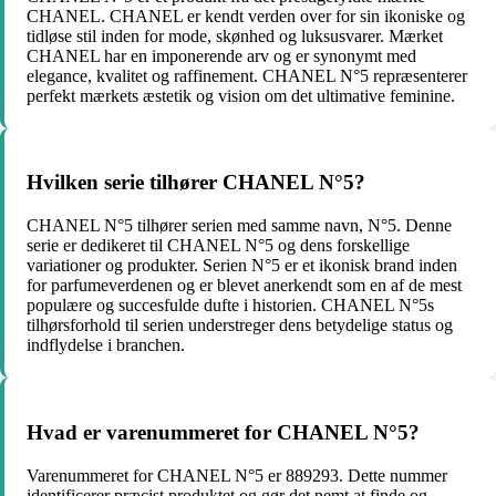
CHANEL. CHANEL er kendt verden over for sin ikoniske og
tidløse stil inden for mode, skønhed og luksusvarer. Mærket
CHANEL har en imponerende arv og er synonymt med
elegance, kvalitet og raffinement. CHANEL N°5 repræsenterer
perfekt mærkets æstetik og vision om det ultimative feminine.
Hvilken serie tilhører CHANEL N°5?
CHANEL N°5 tilhører serien med samme navn, N°5. Denne
serie er dedikeret til CHANEL N°5 og dens forskellige
variationer og produkter. Serien N°5 er et ikonisk brand inden
for parfumeverdenen og er blevet anerkendt som en af de mest
populære og succesfulde dufte i historien. CHANEL N°5s
tilhørsforhold til serien understreger dens betydelige status og
indflydelse i branchen.
Hvad er varenummeret for CHANEL N°5?
Varenummeret for CHANEL N°5 er 889293. Dette nummer
identificerer præcist produktet og gør det nemt at finde og