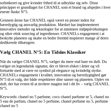
sofistikeret og give kvinder frihed til at udtrykke sig selv. Disse
principper er grundlaget for CHANEL som et brand og afspejles i hver
eneste flaske N°5.
Gennem årene har CHANEL også været en pioner inden for
bæredygtig og ansvarlig produktion. Mærket har implementeret
innovative metoder og teknologier for at minimere miljøpåvirkningen
og sikre etisk sourcing af ingredienser. CHANELs engagement i at
beskytte planeten og skabe en bedre fremtid inspirerer mange af deres
dedikerede tilhængere.
Vælg CHANEL N°5: En Tidsløs Klassiker
Når du vælger CHANEL N°5, vælger du mere end bare en duft. Du
vælger en legendarisk signatur, der er blevet elsket i årtier og vil
fortsætte med at være en symbol på elegance og kvindelig styrke.
CHANELs engagement i kvalitet, innovation og bæredygtighed gør
N°5 til et valg, der både respekterer dine sanser og planeten. Oplev en
duft, der har evnen til at invitere magien ind i dit liv – vælg CHANEL
N°5.
Keywords: chanel no 5 parfume, coco chanel parfume nr 5, chanel no
5 eau de parfum, chanel no 5 perfume, chanel perfume no 5, perfume
chanel no 5