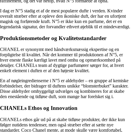
raffinement, og det var netop, hvad N°5 formåede at opnå.
I dag er N°5 stadig et af de mest populære dufte i verden. Kvinder
overalt stræber efter at opleve den ikoniske duft, der har en ufortjent
magisk og forførende kraft. N°5 er ikke kun en parfume, det er en
legendarisk signatur, der forvandler ethvert øjeblik til et mindeværdigt.
Produktionsmetoder og Kvalitetsstandarder
CHANEL er synonymt med håndværksmæssig ekspertise og en
forpligtelse til kvalitet. Når det kommer til produktionen af N°5, er
hver eneste flaske kærligt lavet med omhu og opmærksomhed på
detaljer. CHANELs team af dygtige parfumører sørger for, at hvert
enkelt element i duften er af den højeste kvalitet.
En af nøgleingredienserne i N°5 er aldehyder – en gruppe af kemiske
forbindelser, der bidrager til duftens unikke “blomsterbuket” karakter.
Disse aldehyder omhyggeligt udvælges og kombineres for at skabe
den enestående og tidløse duft, som mange har forelsket sig i.
CHANELs Ethos og Innovation
CHANELs ethos går ud på at skabe tidløse produkter, der ikke kun
følger nutidens tendenser, men også stræber efter at sætte nye
standarder. Coco Chanel mente, at mode skulle være komfortabel,