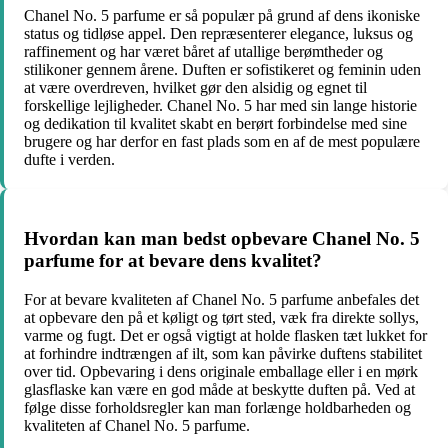
Chanel No. 5 parfume er så populær på grund af dens ikoniske
status og tidløse appel. Den repræsenterer elegance, luksus og
raffinement og har været båret af utallige berømtheder og
stilikoner gennem årene. Duften er sofistikeret og feminin uden
at være overdreven, hvilket gør den alsidig og egnet til
forskellige lejligheder. Chanel No. 5 har med sin lange historie
og dedikation til kvalitet skabt en berørt forbindelse med sine
brugere og har derfor en fast plads som en af ​​de mest populære
dufte i verden.
Hvordan kan man bedst opbevare Chanel No. 5
parfume for at bevare dens kvalitet?
For at bevare kvaliteten af ​​Chanel No. 5 parfume anbefales det
at opbevare den på et køligt og tørt sted, væk fra direkte sollys,
varme og fugt. Det er også vigtigt at holde flasken tæt lukket for
at forhindre indtrængen af ​​ilt, som kan påvirke duftens stabilitet
over tid. Opbevaring i dens originale emballage eller i en mørk
glasflaske kan være en god måde at beskytte duften på. Ved at
følge disse forholdsregler kan man forlænge holdbarheden og
kvaliteten af ​​Chanel No. 5 parfume.