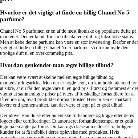
Hvorfor er det vigtigt at finde en billig Chanel No 5
parfume?
Chanel No 5 parfumen er en af de mest ikoniske og populære dufte på
markedet. Den er kendt for sin sofistikerede duft og luksuriøse status.
Men at købe denne parfume kan være en stor investering. Derfor er det
vigtigt at finde en billig Chanel No 5 parfume, så du kan nyde den
utrolige duft til en overkommelig pris.
Hvordan genkender man ægte billige tilbud?
Det kan være svært at skelne mellem ægte billige tilbud og
markedsføringstricks. Men der er nogle tegn, du kan holde øje med for
at sikre, at du får den ægte vare til en god pris. Først og fremmest er det
vigtigt at sammenligne priser på tværs af forskellige forhandlere for at
få en idé om, hvad produktet normalt koster. Hvis prisen er markant
lavere end gennemsnittet, kan det være et tegn på et godt tilbud.
Derudover kan du se efter autentiske forhandlere og kigge efter deres
logoer eller certificeringer. Et autoriseret forhandlerstempel er et godt
tegn på en ægte parfume. Du kan også læse anmeldelser fra tidligere
kunder for at få indblik i deres oplevelse med produktet. Hvis
anmeldelserne er positive og troværdige, kan du være mere sikker på,