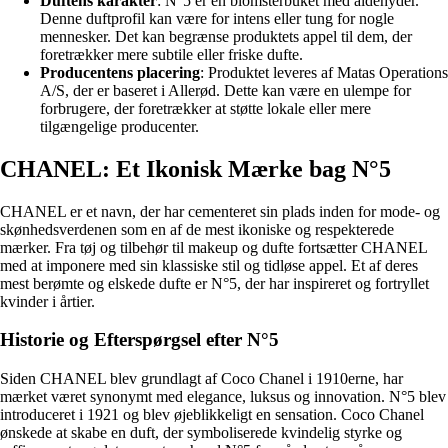
Duftens karakter
: N°5 er en blomsterbuket med aldehyder.
Denne duftprofil kan være for intens eller tung for nogle
mennesker. Det kan begrænse produktets appel til dem, der
foretrækker mere subtile eller friske dufte.
Producentens placering
: Produktet leveres af Matas Operations
A/S, der er baseret i Allerød. Dette kan være en ulempe for
forbrugere, der foretrækker at støtte lokale eller mere
tilgængelige producenter.
CHANEL: Et Ikonisk Mærke bag N°5
CHANEL er et navn, der har cementeret sin plads inden for mode- og
skønhedsverdenen som en af de mest ikoniske og respekterede
mærker. Fra tøj og tilbehør til makeup og dufte fortsætter CHANEL
med at imponere med sin klassiske stil og tidløse appel. Et af deres
mest berømte og elskede dufte er N°5, der har inspireret og fortryllet
kvinder i årtier.
Historie og Efterspørgsel efter N°5
Siden CHANEL blev grundlagt af Coco Chanel i 1910erne, har
mærket været synonymt med elegance, luksus og innovation. N°5 blev
introduceret i 1921 og blev øjeblikkeligt en sensation. Coco Chanel
ønskede at skabe en duft, der symboliserede kvindelig styrke og