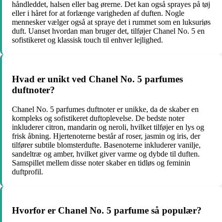
håndleddet, halsen eller bag ørerne. Det kan også sprayes på tøj
eller i håret for at forlænge varigheden af ​​duften. Nogle
mennesker vælger også at spraye det i rummet som en luksuriøs
duft. Uanset hvordan man bruger det, tilføjer Chanel No. 5 en
sofistikeret og klassisk touch til enhver lejlighed.
Hvad er unikt ved Chanel No. 5 parfumes
duftnoter?
Chanel No. 5 parfumes duftnoter er unikke, da de skaber en
kompleks og sofistikeret duftoplevelse. De bedste noter
inkluderer citron, mandarin og neroli, hvilket tilføjer en lys og
frisk åbning. Hjertenoterne består af roser, jasmin og iris, der
tilfører subtile blomsterdufte. Basenoterne inkluderer vanilje,
sandeltræ og amber, hvilket giver varme og dybde til duften.
Samspillet mellem disse noter skaber en tidløs og feminin
duftprofil.
Hvorfor er Chanel No. 5 parfume så populær?