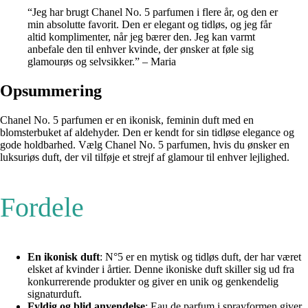
“Jeg har brugt Chanel No. 5 parfumen i flere år, og den er
min absolutte favorit. Den er elegant og tidløs, og jeg får
altid komplimenter, når jeg bærer den. Jeg kan varmt
anbefale den til enhver kvinde, der ønsker at føle sig
glamourøs og selvsikker.” – Maria
Opsummering
Chanel No. 5 parfumen er en ikonisk, feminin duft med en
blomsterbuket af aldehyder. Den er kendt for sin tidløse elegance og
gode holdbarhed. Vælg Chanel No. 5 parfumen, hvis du ønsker en
luksuriøs duft, der vil tilføje et strejf af glamour til enhver lejlighed.
Fordele
En ikonisk duft
: N°5 er en mytisk og tidløs duft, der har været
elsket af kvinder i årtier. Denne ikoniske duft skiller sig ud fra
konkurrerende produkter og giver en unik og genkendelig
signaturduft.
Fyldig og blid anvendelse
: Eau de parfum i sprayformen giver