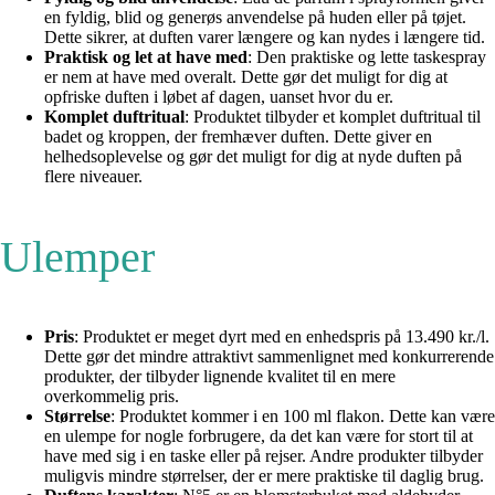
en fyldig, blid og generøs anvendelse på huden eller på tøjet.
Dette sikrer, at duften varer længere og kan nydes i længere tid.
Praktisk og let at have med
: Den praktiske og lette taskespray
er nem at have med overalt. Dette gør det muligt for dig at
opfriske duften i løbet af dagen, uanset hvor du er.
Komplet duftritual
: Produktet tilbyder et komplet duftritual til
badet og kroppen, der fremhæver duften. Dette giver en
helhedsoplevelse og gør det muligt for dig at nyde duften på
flere niveauer.
Ulemper
Pris
: Produktet er meget dyrt med en enhedspris på 13.490 kr./l.
Dette gør det mindre attraktivt sammenlignet med konkurrerende
produkter, der tilbyder lignende kvalitet til en mere
overkommelig pris.
Størrelse
: Produktet kommer i en 100 ml flakon. Dette kan være
en ulempe for nogle forbrugere, da det kan være for stort til at
have med sig i en taske eller på rejser. Andre produkter tilbyder
muligvis mindre størrelser, der er mere praktiske til daglig brug.