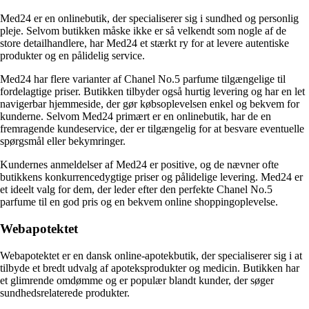
Med24 er en onlinebutik, der specialiserer sig i sundhed og personlig
pleje. Selvom butikken måske ikke er så velkendt som nogle af de
store detailhandlere, har Med24 et stærkt ry for at levere autentiske
produkter og en pålidelig service.
Med24 har flere varianter af Chanel No.5 parfume tilgængelige til
fordelagtige priser. Butikken tilbyder også hurtig levering og har en let
navigerbar hjemmeside, der gør købsoplevelsen enkel og bekvem for
kunderne. Selvom Med24 primært er en onlinebutik, har de en
fremragende kundeservice, der er tilgængelig for at besvare eventuelle
spørgsmål eller bekymringer.
Kundernes anmeldelser af Med24 er positive, og de nævner ofte
butikkens konkurrencedygtige priser og pålidelige levering. Med24 er
et ideelt valg for dem, der leder efter den perfekte Chanel No.5
parfume til en god pris og en bekvem online shoppingoplevelse.
Webapotektet
Webapotektet er en dansk online-apotekbutik, der specialiserer sig i at
tilbyde et bredt udvalg af apoteksprodukter og medicin. Butikken har
et glimrende omdømme og er populær blandt kunder, der søger
sundhedsrelaterede produkter.