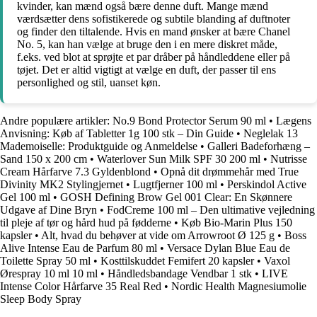
kvinder, kan mænd også bære denne duft. Mange mænd
værdsætter dens sofistikerede og subtile blanding af duftnoter
og finder den tiltalende. Hvis en mand ønsker at bære Chanel
No. 5, kan han vælge at bruge den i en mere diskret måde,
f.eks. ved blot at sprøjte et par dråber på håndleddene eller på
tøjet. Det er altid vigtigt at vælge en duft, der passer til ens
personlighed og stil, uanset køn.
Andre populære artikler:
No.9 Bond Protector Serum 90 ml
•
Lægens
Anvisning: Køb af Tabletter 1g 100 stk – Din Guide
•
Neglelak 13
Mademoiselle: Produktguide og Anmeldelse
•
Galleri Badeforhæng –
Sand 150 x 200 cm
•
Waterlover Sun Milk SPF 30 200 ml
•
Nutrisse
Cream Hårfarve 7.3 Gyldenblond
•
Opnå dit drømmehår med True
Divinity MK2 Stylingjernet
•
Lugtfjerner 100 ml
•
Perskindol Active
Gel 100 ml
•
GOSH Defining Brow Gel 001 Clear: En Skønnere
Udgave af Dine Bryn
•
FodCreme 100 ml – Den ultimative vejledning
til pleje af tør og hård hud på fødderne
•
Køb Bio-Marin Plus 150
kapsler
•
Alt, hvad du behøver at vide om Arrowroot Ø 125 g
•
Boss
Alive Intense Eau de Parfum 80 ml
•
Versace Dylan Blue Eau de
Toilette Spray 50 ml
•
Kosttilskuddet Femifert 20 kapsler
•
Vaxol
Ørespray 10 ml 10 ml
•
Håndledsbandage Vendbar 1 stk
•
LIVE
Intense Color Hårfarve 35 Real Red
•
Nordic Health Magnesiumolie
Sleep Body Spray