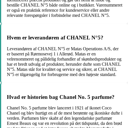
bestille CHANEL N°5 både online og i butikker. Varenummeret
er også en praktisk reference for kundeservice eller andre
relevante forespørgsler i forbindelse med CHANEL N°5.
Hvem er leverandøren af CHANEL N°5?
Leverandøren af CHANEL N°5 er Matas Operations A/S, der
er baseret på Rørmosevej 1 i Allerød. Matas er en
velrenommeret og pålidelig forhandler af skønhedsprodukter og
har et bredt udvalg af produkter, herunder dufte som CHANEL
N°5. Matas står for kvalitet og service og sikrer, at CHANEL
N°5 er tilgængelig for forbrugerne med den højeste standard.
Hvad er historien bag Chanel No. 5 parfume?
Chanel No. 5 parfume blev lanceret i 1921 af ikonet Coco
Chanel og blev hurtigt en af ​​de mest berømte og ikoniske dufte i
verden. Parfumen blev skabt af den legendariske parfumør
Ernest Beaux og var en revolution på det tidspunkt, da den brød