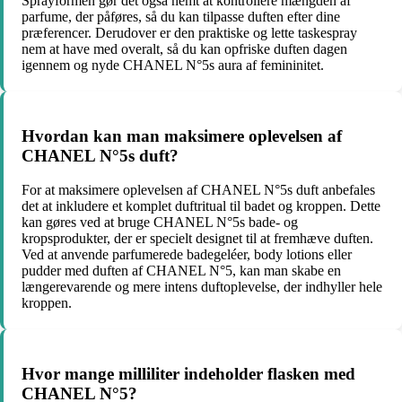
Sprayformen gør det også nemt at kontrollere mængden af
parfume, der påføres, så du kan tilpasse duften efter dine
præferencer. Derudover er den praktiske og lette taskespray
nem at have med overalt, så du kan opfriske duften dagen
igennem og nyde CHANEL N°5s aura af femininitet.
Hvordan kan man maksimere oplevelsen af
CHANEL N°5s duft?
For at maksimere oplevelsen af CHANEL N°5s duft anbefales
det at inkludere et komplet duftritual til badet og kroppen. Dette
kan gøres ved at bruge CHANEL N°5s bade- og
kropsprodukter, der er specielt designet til at fremhæve duften.
Ved at anvende parfumerede badegeléer, body lotions eller
pudder med duften af CHANEL N°5, kan man skabe en
længerevarende og mere intens duftoplevelse, der indhyller hele
kroppen.
Hvor mange milliliter indeholder flasken med
CHANEL N°5?