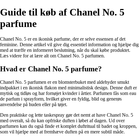
Guide til køb af Chanel No. 5
parfume
Chanel No. 5 er en ikonisk parfume, der er selve essensen af det
feminine. Denne artikel vil give dig essentiel information og hjælpe dig
med at træffe en informeret beslutning, når du skal købe produktet.
Læs videre for at lære alt om Chanel No. 5 parfumen.
Hvad er Chanel No. 5 parfume?
Chanel No. 5 parfumen er en blomsterbuket med aldehyder smukt
indpakket i en ikonisk flakon med minimalistisk design. Denne duft er
mytisk og tidløs og har fornøjet kvinder i årtier. Parfumen fås som eau
de parfum i sprayform, hvilket giver en fyldig, blid og generøs
anvendelse på huden eller på tøjet.
Den praktiske og lette taskespray gør det nemt at have Chanel No. 5
med overalt, så du kan opfriske duften i løbet af dagen. Ud over
parfumen kan du også finde et komplet duftritual til badet og kroppen,
som vil hjælpe med at fremhæve duften på en mere subtil måde.