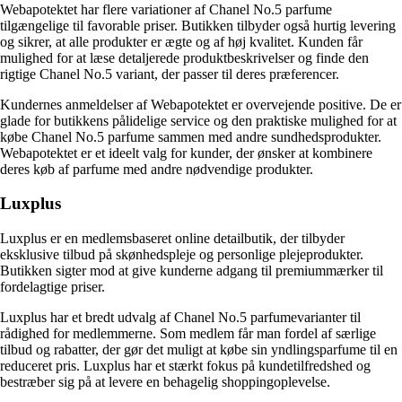
Webapotektet har flere variationer af Chanel No.5 parfume
tilgængelige til favorable priser. Butikken tilbyder også hurtig levering
og sikrer, at alle produkter er ægte og af høj kvalitet. Kunden får
mulighed for at læse detaljerede produktbeskrivelser og finde den
rigtige Chanel No.5 variant, der passer til deres præferencer.
Kundernes anmeldelser af Webapotektet er overvejende positive. De er
glade for butikkens pålidelige service og den praktiske mulighed for at
købe Chanel No.5 parfume sammen med andre sundhedsprodukter.
Webapotektet er et ideelt valg for kunder, der ønsker at kombinere
deres køb af parfume med andre nødvendige produkter.
Luxplus
Luxplus er en medlemsbaseret online detailbutik, der tilbyder
eksklusive tilbud på skønhedspleje og personlige plejeprodukter.
Butikken sigter mod at give kunderne adgang til premiummærker til
fordelagtige priser.
Luxplus har et bredt udvalg af Chanel No.5 parfumevarianter til
rådighed for medlemmerne. Som medlem får man fordel af særlige
tilbud og rabatter, der gør det muligt at købe sin yndlingsparfume til en
reduceret pris. Luxplus har et stærkt fokus på kundetilfredshed og
bestræber sig på at levere en behagelig shoppingoplevelse.