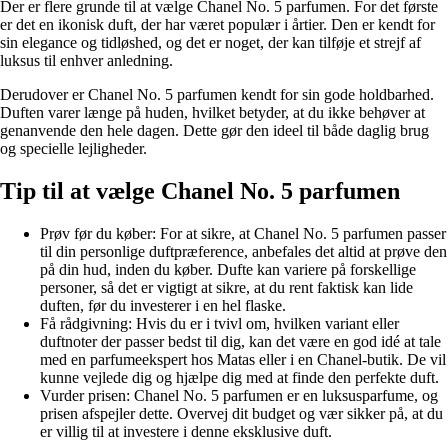
Der er flere grunde til at vælge Chanel No. 5 parfumen. For det første
er det en ikonisk duft, der har været populær i årtier. Den er kendt for
sin elegance og tidløshed, og det er noget, der kan tilføje et strejf af
luksus til enhver anledning.
Derudover er Chanel No. 5 parfumen kendt for sin gode holdbarhed.
Duften varer længe på huden, hvilket betyder, at du ikke behøver at
genanvende den hele dagen. Dette gør den ideel til både daglig brug
og specielle lejligheder.
Tip til at vælge Chanel No. 5 parfumen
Prøv før du køber: For at sikre, at Chanel No. 5 parfumen passer
til din personlige duftpræference, anbefales det altid at prøve den
på din hud, inden du køber. Dufte kan variere på forskellige
personer, så det er vigtigt at sikre, at du rent faktisk kan lide
duften, før du investerer i en hel flaske.
Få rådgivning: Hvis du er i tvivl om, hvilken variant eller
duftnoter der passer bedst til dig, kan det være en god idé at tale
med en parfumeekspert hos Matas eller i en Chanel-butik. De vil
kunne vejlede dig og hjælpe dig med at finde den perfekte duft.
Vurder prisen: Chanel No. 5 parfumen er en luksusparfume, og
prisen afspejler dette. Overvej dit budget og vær sikker på, at du
er villig til at investere i denne eksklusive duft.