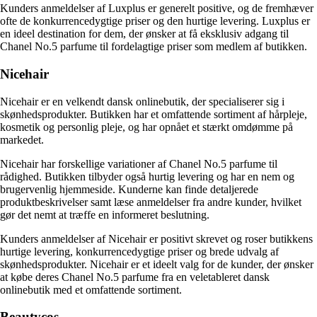
Kunders anmeldelser af Luxplus er generelt positive, og de fremhæver
ofte de konkurrencedygtige priser og den hurtige levering. Luxplus er
en ideel destination for dem, der ønsker at få eksklusiv adgang til
Chanel No.5 parfume til fordelagtige priser som medlem af butikken.
Nicehair
Nicehair er en velkendt dansk onlinebutik, der specialiserer sig i
skønhedsprodukter. Butikken har et omfattende sortiment af hårpleje,
kosmetik og personlig pleje, og har opnået et stærkt omdømme på
markedet.
Nicehair har forskellige variationer af Chanel No.5 parfume til
rådighed. Butikken tilbyder også hurtig levering og har en nem og
brugervenlig hjemmeside. Kunderne kan finde detaljerede
produktbeskrivelser samt læse anmeldelser fra andre kunder, hvilket
gør det nemt at træffe en informeret beslutning.
Kunders anmeldelser af Nicehair er positivt skrevet og roser butikkens
hurtige levering, konkurrencedygtige priser og brede udvalg af
skønhedsprodukter. Nicehair er et ideelt valg for de kunder, der ønsker
at købe deres Chanel No.5 parfume fra en veletableret dansk
onlinebutik med et omfattende sortiment.
Beautycos