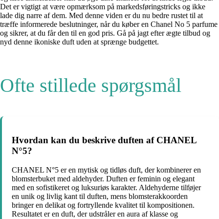
Det er vigtigt at være opmærksom på markedsføringstricks og ikke
lade dig narre af dem. Med denne viden er du nu bedre rustet til at
træffe informerede beslutninger, når du køber en Chanel No 5 parfume
og sikrer, at du får den til en god pris. Gå på jagt efter ægte tilbud og
nyd denne ikoniske duft uden at sprænge budgettet.
Ofte stillede spørgsmål
Hvordan kan du beskrive duften af CHANEL
N°5?
CHANEL N°5 er en mytisk og tidløs duft, der kombinerer en
blomsterbuket med aldehyder. Duften er feminin og elegant
med en sofistikeret og luksuriøs karakter. Aldehyderne tilføjer
en unik og livlig kant til duften, mens blomsterakkoorden
bringer en delikat og fortryllende kvalitet til kompositionen.
Resultatet er en duft, der udstråler en aura af klasse og