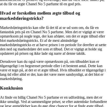
at du får en ægte Chanel No 5 parfume til en god pris.
Hvad er forskellen mellem ægte tilbud og
markedsføringstricks?
Markedsføringstricks kan ofte få det til at se ud som om, du får en
fantastisk pris på en Chanel No 5 parfume. Men det er vigtigt at være
opmærksom på nogle tegn, der kan afsløre, om det er ægte tilbud eller
blot markedsføringstricks. Et af de mest almindelige
markedsføringstricks er at hæve prisen i en periode for derefter at sætte
den ned og markedsføre det som et tilbud. Det er vigtigt at holde sig
opdateret på prisen og ikke lade sig narre af denne taktik.
Derudover kan du også være opmærksom på, om tilbuddet kun er
tilgængeligt i en begrænset periode eller i et bestemt antal. Dette kan
være et tegn på, at det er et ægte tilbud. Hvis tilbuddet er tilgængeligt i
lang tid eller altid er der, kan det være mere sandsynligt, at det blot er
markedsføring.
Konklusion
At finde en billig Chanel No 5 parfume er en udfordring, men det er
ikke umuligt. Ved at sammenligne priser, se efter autentiske forhandlere
og læse anmeldelser kan du øge dine chancer for at finde ægte tilbud.