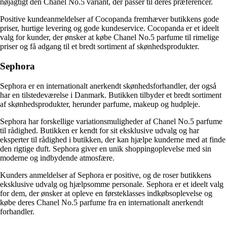
nøjagtigt den Chanel No.5 variant, der passer til deres præferencer.
Positive kundeanmeldelser af Cocopanda fremhæver butikkens gode
priser, hurtige levering og gode kundeservice. Cocopanda er et ideelt
valg for kunder, der ønsker at købe Chanel No.5 parfume til rimelige
priser og få adgang til et bredt sortiment af skønhedsprodukter.
Sephora
Sephora er en internationalt anerkendt skønhedsforhandler, der også
har en tilstedeværelse i Danmark. Butikken tilbyder et bredt sortiment
af skønhedsprodukter, herunder parfume, makeup og hudpleje.
Sephora har forskellige variationsmuligheder af Chanel No.5 parfume
til rådighed. Butikken er kendt for sit eksklusive udvalg og har
eksperter til rådighed i butikken, der kan hjælpe kunderne med at finde
den rigtige duft. Sephora giver en unik shoppingoplevelse med sin
moderne og indbydende atmosfære.
Kunders anmeldelser af Sephora er positive, og de roser butikkens
eksklusive udvalg og hjælpsomme personale. Sephora er et ideelt valg
for dem, der ønsker at opleve en førsteklasses indkøbsoplevelse og
købe deres Chanel No.5 parfume fra en internationalt anerkendt
forhandler.