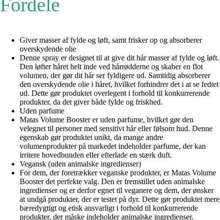
Fordele
Giver masser af fylde og løft, samt frisker op og absorberer
overskydende olie
Denne spray er designet til at give dit hår masser af fylde og løft.
Den løfter håret helt inde ved hårrødderne og skaber en flot
volumen, der gør dit hår ser fyldigere ud. Samtidig absorberer
den overskydende olie i håret, hvilket forhindrer det i at se fedtet
ud. Dette gør produktet overlegent i forhold til konkurrerende
produkter, da det giver både fylde og friskhed.
Uden parfume
Matas Volume Booster er uden parfume, hvilket gør den
velegnet til personer med sensitivt hår eller følsom hud. Denne
egenskab gør produktet unikt, da mange andre
volumenprodukter på markedet indeholder parfume, der kan
irritere hovedbunden eller efterlade en stærk duft.
Vegansk (uden animalske ingredienser)
For dem, der foretrækker veganske produkter, er Matas Volume
Booster det perfekte valg. Den er fremstillet uden animalske
ingredienser og er derfor egnet til veganere og dem, der ønsker
at undgå produkter, der er testet på dyr. Dette gør produktet mere
bæredygtigt og etisk ansvarligt i forhold til konkurrerende
produkter, der måske indeholder animalske ingredienser.