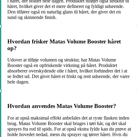
i håret, der holder hele dagen. Produktet tilføjer også struktur til
håret, hvilket giver det et mere defineret og fyldigt udseende.
Den tilfører også en naturlig glans til håret, der giver det en
sund og skinnende finish.
Hvordan frisker Matas Volume Booster håret
op?
Udover at tilføje volumen og struktur, har Matas Volume
Booster også en opfriskende virkning på håret. Produktet
absorberer overskydende olie i håret, hvilket forhindrer det i at
se fedtet ud. Det giver håret et friskt og rent udseende, der varer
hele dagen.
Hvordan anvendes Matas Volume Booster?
For at opnå maksimal effekt anbefales det at ryste flasken inden
brug. Matas Volume Booster skal bruges i tørt hår, og det skal
sprayes fra rod til spids. For at opnå ekstra fylde kan du prøve at
holde hovedet nedad, mens du sprayer og tørrer håret. Hvis du