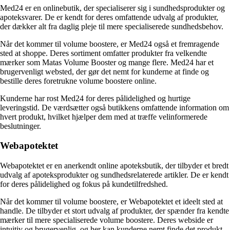
Med24 er en onlinebutik, der specialiserer sig i sundhedsprodukter og
apoteksvarer. De er kendt for deres omfattende udvalg af produkter,
der dækker alt fra daglig pleje til mere specialiserede sundhedsbehov.
Når det kommer til volume boostere, er Med24 også et fremragende
sted at shoppe. Deres sortiment omfatter produkter fra velkendte
mærker som Matas Volume Booster og mange flere. Med24 har et
brugervenligt websted, der gør det nemt for kunderne at finde og
bestille deres foretrukne volume boostere online.
Kunderne har rost Med24 for deres pålidelighed og hurtige
leveringstid. De værdsætter også butikkens omfattende information om
hvert produkt, hvilket hjælper dem med at træffe velinformerede
beslutninger.
Webapotektet
Webapotektet er en anerkendt online apoteksbutik, der tilbyder et bredt
udvalg af apoteksprodukter og sundhedsrelaterede artikler. De er kendt
for deres pålidelighed og fokus på kundetilfredshed.
Når det kommer til volume boostere, er Webapotektet et ideelt sted at
handle. De tilbyder et stort udvalg af produkter, der spænder fra kendte
mærker til mere specialiserede volume boostere. Deres webside er
intuitiv og brugervenlig, og her kan kunderne nemt finde det produkt,