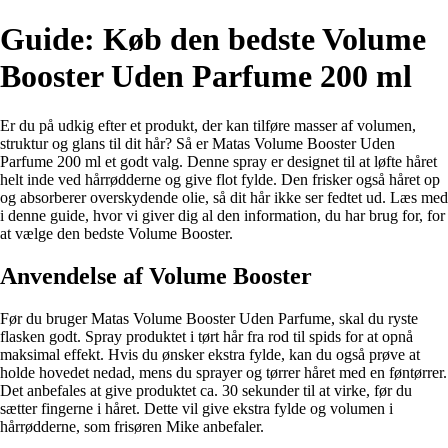
Guide: Køb den bedste Volume
Booster Uden Parfume 200 ml
Er du på udkig efter et produkt, der kan tilføre masser af volumen,
struktur og glans til dit hår? Så er Matas Volume Booster Uden
Parfume 200 ml et godt valg. Denne spray er designet til at løfte håret
helt inde ved hårrødderne og give flot fylde. Den frisker også håret op
og absorberer overskydende olie, så dit hår ikke ser fedtet ud. Læs med
i denne guide, hvor vi giver dig al den information, du har brug for, for
at vælge den bedste Volume Booster.
Anvendelse af Volume Booster
Før du bruger Matas Volume Booster Uden Parfume, skal du ryste
flasken godt. Spray produktet i tørt hår fra rod til spids for at opnå
maksimal effekt. Hvis du ønsker ekstra fylde, kan du også prøve at
holde hovedet nedad, mens du sprayer og tørrer håret med en føntørrer.
Det anbefales at give produktet ca. 30 sekunder til at virke, før du
sætter fingerne i håret. Dette vil give ekstra fylde og volumen i
hårrødderne, som frisøren Mike anbefaler.