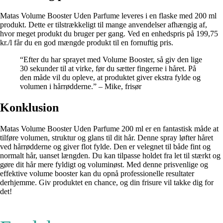
Matas Volume Booster Uden Parfume leveres i en flaske med 200 ml
produkt. Dette er tilstrækkeligt til mange anvendelser afhængig af,
hvor meget produkt du bruger per gang. Ved en enhedspris på 199,75
kr./l får du en god mængde produkt til en fornuftig pris.
“Efter du har sprayet med Volume Booster, så giv den lige
30 sekunder til at virke, før du sætter fingerne i håret. På
den måde vil du opleve, at produktet giver ekstra fylde og
volumen i hårrødderne.” – Mike, frisør
Konklusion
Matas Volume Booster Uden Parfume 200 ml er en fantastisk måde at
tilføre volumen, struktur og glans til dit hår. Denne spray løfter håret
ved hårrødderne og giver flot fylde. Den er velegnet til både fint og
normalt hår, uanset længden. Du kan tilpasse holdet fra let til stærkt og
gøre dit hår mere fyldigt og voluminøst. Med denne prisvenlige og
effektive volume booster kan du opnå professionelle resultater
derhjemme. Giv produktet en chance, og din frisure vil takke dig for
det!