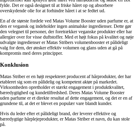
fylde. Det er også designet til at friske håret op og absorbere
overskydende olie for at forhindre håret i at se fedtet ud.
En af de største fordele ved Matas Volume Booster uden parfume er, at
den er vegansk og indeholder ingen animalske ingredienser. Dette gør
den velegnet til personer, der foretrækker veganske produkter eller har
allergier over for visse duftstoffer. Med et højt fokus på kvalitet og nøje
udvalgte ingredienser er Matas Stribers volumenbooster et pålideligt
valg for dem, der ønsker effektiv volumen og glans uden at gå på
kompromis med deres principper.
Konklusion
Matas Striber er en højt respekteret producent af hårprodukter, der har
etableret sig som en pålidelig og kompetent aktør på markedet.
Virksomheden opretholder et stærkt engagement i produktkvalitet,
bæredygtighed og kundetilfredshed. Deres Matas Volume Booster
uden parfume er et direkte resultat af dette engagement, og det er en af
grundene til, at det er blevet en populær vare blandt kunder.
Hvis du leder efter et pålideligt brand, der leverer effektive og
bæredygtige hårplejeprodukter, er Matas Striber et navn, du kan stole
på.