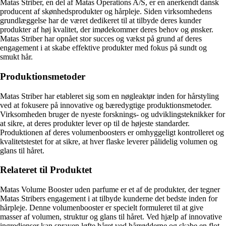
Matas Striber, en del af Matas Operations A/S, er en anerkendt dansk
producent af skønhedsprodukter og hårpleje. Siden virksomhedens
grundlæggelse har de været dedikeret til at tilbyde deres kunder
produkter af høj kvalitet, der imødekommer deres behov og ønsker.
Matas Striber har opnået stor succes og vækst på grund af deres
engagement i at skabe effektive produkter med fokus på sundt og
smukt hår.
Produktionsmetoder
Matas Striber har etableret sig som en nøgleaktør inden for hårstyling
ved at fokusere på innovative og bæredygtige produktionsmetoder.
Virksomheden bruger de nyeste forsknings- og udviklingsteknikker for
at sikre, at deres produkter lever op til de højeste standarder.
Produktionen af deres volumenboosters er omhyggeligt kontrolleret og
kvalitetstestet for at sikre, at hver flaske leverer pålidelig volumen og
glans til håret.
Relateret til Produktet
Matas Volume Booster uden parfume er et af de produkter, der tegner
Matas Stribers engagement i at tilbyde kunderne det bedste inden for
hårpleje. Denne volumenbooster er specielt formuleret til at give
masser af volumen, struktur og glans til håret. Ved hjælp af innovative
ingredienser kan sprayen løfte håret ved hårrødderne og skabe en flot