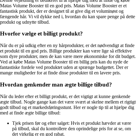
Denne vejledning er dedikeret til at hjælpe dig med at finde og købe
Matas Volume Booster til en god pris. Matas Volume Booster er et
fantastisk produkt, der er designet til at give dig et voluminøst og
fængende hår. Vi vil dykke ned i, hvordan du kan spare penge på dette
produkt og udnytte tilbud.
Hvorfor vælge et billigt produkt?
Når du er på udkig efter en ny hårprodukter, er det nødvendigt at finde
et produkt til en god pris. Billige produkter kan være lige så effektive
som dyre produkter, men de kan være mere økonomiske for dit budget.
Ved at købe Matas Volume Booster til en billig pris kan du nyde de
fantastiske fordele ved produktet uden at sprænge budgettet. Der er
mange muligheder for at finde disse produkter til en lavere pris.
Hvordan genkender man ægte billige tilbud?
Når du leder efter et billigt produkt, er det vigtigt at kunne genkende
ægte tilbud. Nogle gange kan det være svært at skelne mellem et rigtigt
godt tilbud og et markedsføringsstunt. Her er nogle tip til at hjælpe dig
med at finde ægte billige tilbud:
Tjek prisen før og efter salget: Hvis et produkt hævder at være
på tilbud, skal du kontrollere den oprindelige pris for at se, om
det virkelig er en god rabat.