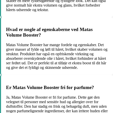
skaber en mere fyldestgørende og fyldigere look. Det kan også
give normalt hår ekstra volumen og glans, hvilket forbedrer
hårets udseende og tekstur.
Hvad er nogle af egenskaberne ved Matas
Volume Booster?
Matas Volume Booster har mange fordele og egenskaber. Det
giver masser af fylde og løft til håret, hvilket skaber volumen og
struktur. Produktet har også en opfriskende virkning og
absorberer overskydende olie i håret, hvilket forhindrer at håret
ser fedtet ud. Det er perfekt til at tilføje et ekstra boost til dit hår
og give det et fyldigt og skinnende udseende.
Er Matas Volume Booster fri for parfume?
Ja, Matas Volume Booster er fri for parfume. Dette gør den
velegnet til personer med sensitiv hud og allergier over for
duftstoffer. Den har stadig en frisk og behagelig duft, men uden
nogen parfumelignende ingredienser, der kan irritere huden eller