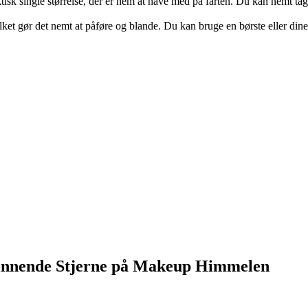
k single størrelse, der er nem at have med på farten. Du kan nemt tage d
vilket gør det nemt at påføre og blande. Du kan bruge en børste eller dine 
ende Stjerne på Makeup Himmelen