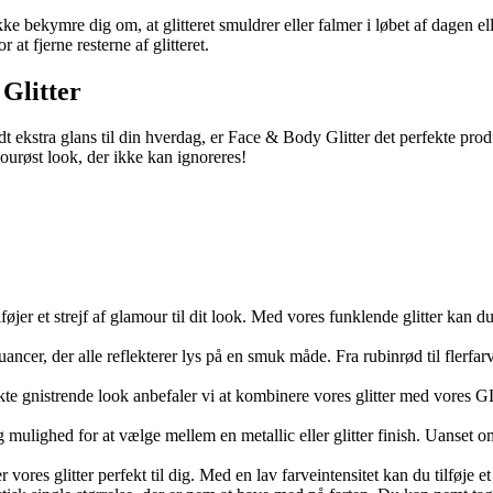
e bekymre dig om, at glitteret smuldrer eller falmer i løbet af dagen el
at fjerne resterne af glitteret.
 Glitter
idt ekstra glans til din hverdag, er Face & Body Glitter det perfekte prod
ourøst look, der ikke kan ignoreres!
føjer et strejf af glamour til dit look. Med vores funklende glitter kan d
 nuancer, der alle reflekterer lys på en smuk måde. Fra rubinrød til flerfar
ekte gnistrende look anbefaler vi at kombinere vores glitter med vores
 mulighed for at vælge mellem en metallic eller glitter finish. Uanset om
vores glitter perfekt til dig. Med en lav farveintensitet kan du tilføje e