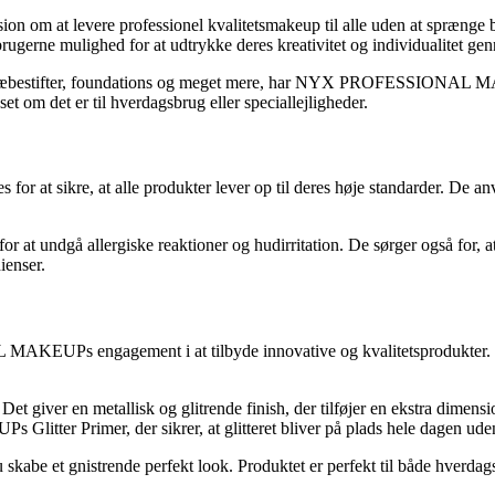
 at levere professionel kvalitetsmakeup til alle uden at spræng
rugerne mulighed for at udtrykke deres kreativitet og individualitet g
r, læbestifter, foundations og meget mere, har NYX PROFESSIONAL M
set om det er til hverdagsbrug eller speciallejligheder.
 sikre, at alle produkter lever op til deres høje standarder. De an
dgå allergiske reaktioner og hudirritation. De sørger også for, at de
ienser.
EUPs engagement i at tilbyde innovative og kvalitetsprodukter. Med 
Det giver en metallisk og glitrende finish, der tilføjer en ekstra dimensi
Primer, der sikrer, at glitteret bliver på plads hele dagen uden at
strende perfekt look. Produktet er perfekt til både hverdagsbrug og 