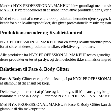
Mærket NYX PROFESSIONAL MAKEUP blev grundlagt med en vision om
MAKEUP været dedikeret til at skabe innovative produkter, der giver b
Med et sortiment af mere end 2.000 produkter, herunder øjenskygge
kendt for sine kvalitetsprodukter, der giver professionelle resultater, uan
Produktionsmetoder og Kvalitetskontrol
NYX PROFESSIONAL MAKEUP har en streng kvalitetskontrolproces for at
for at sikre, at deres produkter er sikre, effektive og holdbare.
Alle produkter fra NYX PROFESSIONAL MAKEUP testes grundigt for at un
deres produkter er testet på dyr, og de indeholder ikke animalske ingred
Relationen til Face & Body Glitter
Face & Body Glitter er et perfekt eksempel på NYX PROFESSIONAL MAK
af glamour til dit ansigt og krop.
Dette løse pudder er let at påføre og kan bruges til både ansigt og krop. 
kombinere Face & Body Glitter med NYX PROFESSIONAL MAKEUPs Glitter 
Med NYX PROFESSIONAL MAKEUPs Face & Body Glitter kan du skabe et gni
glamour til din makeuprutine.