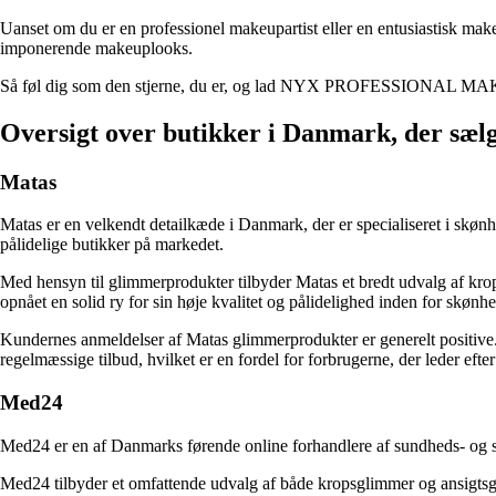
Uanset om du er en professionel makeupartist eller en entusiastisk
imponerende makeuplooks.
Så føl dig som den stjerne, du er, og lad NYX PROFESSIONAL MAKEU
Oversigt over butikker i Danmark, der sæ
Matas
Matas er en velkendt detailkæde i Danmark, der er specialiseret i skøn
pålidelige butikker på markedet.
Med hensyn til glimmerprodukter tilbyder Matas et bredt udvalg af kro
opnået en solid ry for sin høje kvalitet og pålidelighed inden for skønh
Kundernes anmeldelser af Matas glimmerprodukter er generelt positive
regelmæssige tilbud, hvilket er en fordel for forbrugerne, der leder efter
Med24
Med24 er en af Danmarks førende online forhandlere af sundheds- og skø
Med24 tilbyder et omfattende udvalg af både kropsglimmer og ansigtsgl