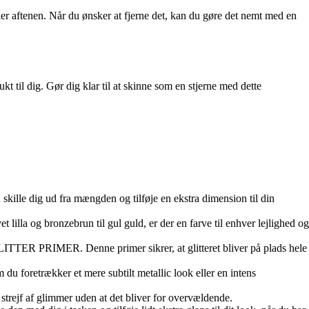
ler aftenen. Når du ønsker at fjerne det, kan du gøre det nemt med en
ukt til dig. Gør dig klar til at skinne som en stjerne med dette
u skille dig ud fra mængden og tilføje en ekstra dimension til din
vet lilla og bronzebrun til gul guld, er der en farve til enhver lejlighed og
 GLITTER PRIMER. Denne primer sikrer, at glitteret bliver på plads hele
 du foretrækker et mere subtilt metallic look eller en intens
t strejf af glimmer uden at det bliver for overvældende.