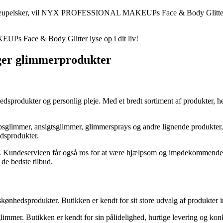
 makeupelsker, vil NYX PROFESSIONAL MAKEUPs Face & Body Glitter vær
Ps Face & Body Glitter lyse op i dit liv!
lger glimmerprodukter
hedsprodukter og personlig pleje. Med et bredt sortiment af produkter, 
psglimmer, ansigtsglimmer, glimmersprays og andre lignende produkter, 
edsprodukter.
. Kundeservicen får også ros for at være hjælpsom og imødekommende. 
 de bedste tilbud.
nhedsprodukter. Butikken er kendt for sit store udvalg af produkter in
immer. Butikken er kendt for sin pålidelighed, hurtige levering og ko