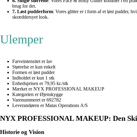
6. Single størrelse
: Vores Face & Body Glitter kommer i en praktis
brug for det.
7. Løst pudderform
: Vores glitter er i form af et løst pudder, h
skræddersyet look.
Ulemper
Farveintensitet er lav
Størrelse er kun enkelt
Formen er løst pudder
Indholdet er kun 1 stk
Enhedsprisen er 79,95 kr./stk
Mærket er NYX PROFESSIONAL MAKEUP
Kategorien er Øjenskygge
Varenummeret er 692782
Leverandøren er Matas Operations A/S
NYX PROFESSIONAL MAKEUP: Den Skinn
Historie og Vision