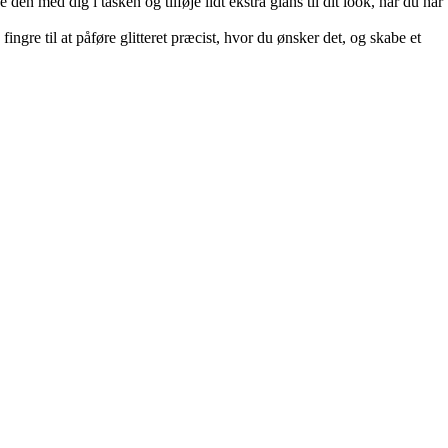
en med dig i tasken og tilføje lidt ekstra glans til dit look, når du har
fingre til at påføre glitteret præcist, hvor du ønsker det, og skabe et