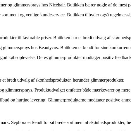
mer og glimmersprays hos Nicehair. Butikken bærer nogle af de mest po
e sortiment og venlige kundeservice. Butikken tilbyder også regelmæss
 produkter til favorable priser. Butikken har et bredt udvalg af skønhed
 glimmersprays hos Beautycos. Butikken er kendt for sine konkurrencedy
n god købsoplevelse. Deres glimmerprodukter modtager positiv feedback 
 et bredt udvalg af skønhedsprodukter, herunder glimmerprodukter.
r og glimmersprays. Produktudvalget omfatter både mærkevarer og mere
lbud og hurtige levering. Glimmerprodukterne modtager positive anmelde
mark. Sephora er kendt for sit brede sortiment af skønhedsprodukter, h