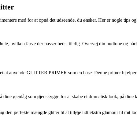
itter
ntere med for at opnå det udseende, du ønsker. Her er nogle tips og tric
tte, hvilken farve der passer bedst til dig. Overvej din hudtone og hårf
es det at anvende GLITTER PRIMER som en base. Denne primer hjælper m
 dine øjenlåg som øjenskygge for at skabe et dramatisk look, på dine ki
 den perfekte mængde glitter til at tilføje lidt ekstra glamour til mit l