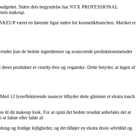
e budgettet. Siden dets begyndelse har NYX PROFESSIONAL
ennem makeup.
AKEUP været en førende figur inden for kosmetikbranchen. Mærket er
vender kun de bedste ingredienser og avancerede produktionsmetoder
res produkter er cruelty-free og veganske. Dette betyder, at ingen af
12 lysreflekterende nuancer tilbyder dette glimmer et ekstra touch
on til dit makeup look. For at opnå det bedste resultat anbefales det at
 falme eller falde af.
festlige lejligheder, og det tilføjer en ekstra dosis selvtillid og