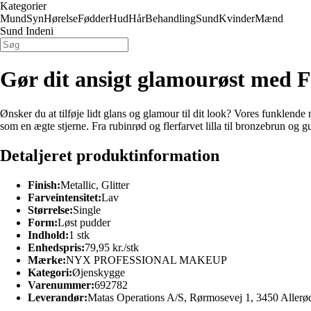
Kategorier
Mund
Syn
Hørelse
Fødder
Hud
Hår
Behandling
Sund
Kvinder
Mænd
Sund Indeni
Gør dit ansigt glamourøst med F
Ønsker du at tilføje lidt glans og glamour til dit look? Vores funklende
som en ægte stjerne. Fra rubinrød og flerfarvet lilla til bronzebrun o
Detaljeret produktinformation
Finish:
Metallic, Glitter
Farveintensitet:
Lav
Størrelse:
Single
Form:
Løst pudder
Indhold:
1 stk
Enhedspris:
79,95 kr./stk
Mærke:
NYX PROFESSIONAL MAKEUP
Kategori:
Øjenskygge
Varenummer:
692782
Leverandør:
Matas Operations A/S, Rørmosevej 1, 3450 Allerø