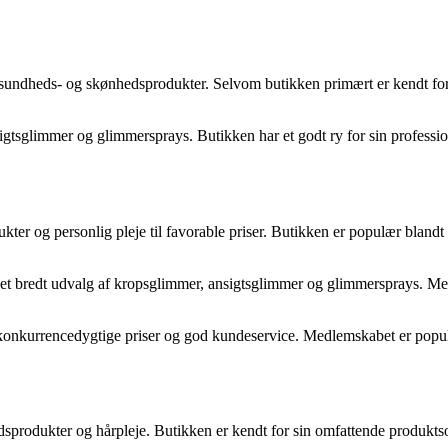
f sundheds- og skønhedsprodukter. Selvom butikken primært er kendt for
gtsglimmer og glimmersprays. Butikken har et godt ry for sin professi
er og personlig pleje til favorable priser. Butikken er populær blandt 
 et bredt udvalg af kropsglimmer, ansigtsglimmer og glimmersprays. Med
 konkurrencedygtige priser og god kundeservice. Medlemskabet er popul
edsprodukter og hårpleje. Butikken er kendt for sin omfattende produkts