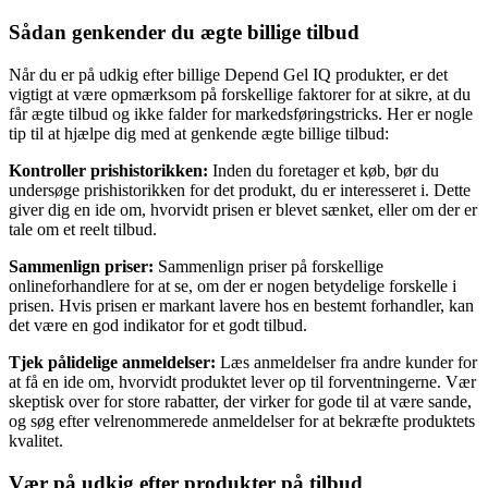
Sådan genkender du ægte billige tilbud
Når du er på udkig efter billige Depend Gel IQ produkter, er det
vigtigt at være opmærksom på forskellige faktorer for at sikre, at du
får ægte tilbud og ikke falder for markedsføringstricks. Her er nogle
tip til at hjælpe dig med at genkende ægte billige tilbud:
Kontroller prishistorikken:
Inden du foretager et køb, bør du
undersøge prishistorikken for det produkt, du er interesseret i. Dette
giver dig en ide om, hvorvidt prisen er blevet sænket, eller om der er
tale om et reelt tilbud.
Sammenlign priser:
Sammenlign priser på forskellige
onlineforhandlere for at se, om der er nogen betydelige forskelle i
prisen. Hvis prisen er markant lavere hos en bestemt forhandler, kan
det være en god indikator for et godt tilbud.
Tjek pålidelige anmeldelser:
Læs anmeldelser fra andre kunder for
at få en ide om, hvorvidt produktet lever op til forventningerne. Vær
skeptisk over for store rabatter, der virker for gode til at være sande,
og søg efter velrenommerede anmeldelser for at bekræfte produktets
kvalitet.
Vær på udkig efter produkter på tilbud