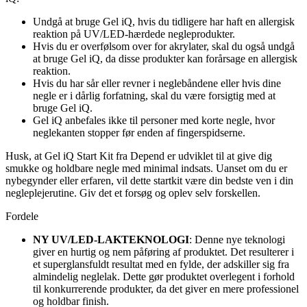
Undgå at bruge Gel iQ, hvis du tidligere har haft en allergisk
reaktion på UV/LED-hærdede negleprodukter.
Hvis du er overfølsom over for akrylater, skal du også undgå
at bruge Gel iQ, da disse produkter kan forårsage en allergisk
reaktion.
Hvis du har sår eller revner i neglebåndene eller hvis dine
negle er i dårlig forfatning, skal du være forsigtig med at
bruge Gel iQ.
Gel iQ anbefales ikke til personer med korte negle, hvor
neglekanten stopper før enden af fingerspidserne.
Husk, at Gel iQ Start Kit fra Depend er udviklet til at give dig
smukke og holdbare negle med minimal indsats. Uanset om du er
nybegynder eller erfaren, vil dette startkit være din bedste ven i din
negleplejerutine. Giv det et forsøg og oplev selv forskellen.
Fordele
NY UV/LED-LAKTEKNOLOGI
: Denne nye teknologi
giver en hurtig og nem påføring af produktet. Det resulterer i
et superglansfuldt resultat med en fylde, der adskiller sig fra
almindelig neglelak. Dette gør produktet overlegent i forhold
til konkurrerende produkter, da det giver en mere professionel
og holdbar finish.