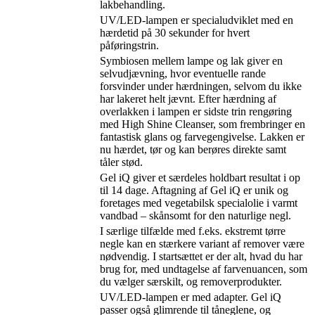
lakbehandling.
UV/LED-lampen er specialudviklet med en
hærdetid på 30 sekunder for hvert
påføringstrin.
Symbiosen mellem lampe og lak giver en
selvudjævning, hvor eventuelle rande
forsvinder under hærdningen, selvom du ikke
har lakeret helt jævnt. Efter hærdning af
overlakken i lampen er sidste trin rengøring
med High Shine Cleanser, som frembringer en
fantastisk glans og farvegengivelse. Lakken er
nu hærdet, tør og kan berøres direkte samt
tåler stød.
Gel iQ giver et særdeles holdbart resultat i op
til 14 dage. Aftagning af Gel iQ er unik og
foretages med vegetabilsk specialolie i varmt
vandbad – skånsomt for den naturlige negl.
I særlige tilfælde med f.eks. ekstremt tørre
negle kan en stærkere variant af remover være
nødvendig. I startsættet er der alt, hvad du har
brug for, med undtagelse af farvenuancen, som
du vælger særskilt, og removerprodukter.
UV/LED-lampen er med adapter. Gel iQ
passer også glimrende til tåneglene, og