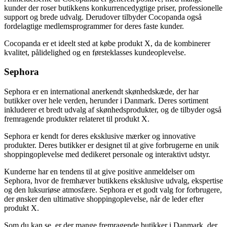
kunder der roser butikkens konkurrencedygtige priser, professionelle
support og brede udvalg. Derudover tilbyder Cocopanda også
fordelagtige medlemsprogrammer for deres faste kunder.
Cocopanda er et ideelt sted at købe produkt X, da de kombinerer
kvalitet, pålidelighed og en førsteklasses kundeoplevelse.
Sephora
Sephora er en international anerkendt skønhedskæde, der har
butikker over hele verden, herunder i Danmark. Deres sortiment
inkluderer et bredt udvalg af skønhedsprodukter, og de tilbyder også
fremragende produkter relateret til produkt X.
Sephora er kendt for deres eksklusive mærker og innovative
produkter. Deres butikker er designet til at give forbrugerne en unik
shoppingoplevelse med dedikeret personale og interaktivt udstyr.
Kunderne har en tendens til at give positive anmeldelser om
Sephora, hvor de fremhæver butikkens eksklusive udvalg, ekspertise
og den luksuriøse atmosfære. Sephora er et godt valg for forbrugere,
der ønsker den ultimative shoppingoplevelse, når de leder efter
produkt X.
Som du kan se, er der mange fremragende butikker i Danmark, der