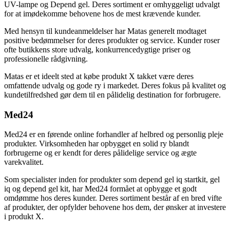
UV-lampe og Depend gel. Deres sortiment er omhyggeligt udvalgt
for at imødekomme behovene hos de mest krævende kunder.
Med hensyn til kundeanmeldelser har Matas generelt modtaget
positive bedømmelser for deres produkter og service. Kunder roser
ofte butikkens store udvalg, konkurrencedygtige priser og
professionelle rådgivning.
Matas er et ideelt sted at købe produkt X takket være deres
omfattende udvalg og gode ry i markedet. Deres fokus på kvalitet og
kundetilfredshed gør dem til en pålidelig destination for forbrugere.
Med24
Med24 er en førende online forhandler af helbred og personlig pleje
produkter. Virksomheden har opbygget en solid ry blandt
forbrugerne og er kendt for deres pålidelige service og ægte
varekvalitet.
Som specialister inden for produkter som depend gel iq startkit, gel
iq og depend gel kit, har Med24 formået at opbygge et godt
omdømme hos deres kunder. Deres sortiment består af en bred vifte
af produkter, der opfylder behovene hos dem, der ønsker at investere
i produkt X.