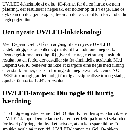
UV/LED-lakteknologi og høj iQ-formel får du en hurtig og nem
påføring, der resulterer i neglelak, der holder op til 14 dage. Lad os
dykke ned i detaljerne og se, hvordan dette startkit kan forvandle din
negleplejerutine.
Den nyeste UV/LED-lakteknologi
Med Depend Gel iQ får du adgang til den nyeste UV/LED-
lakteknologi, der adskiller sig markant fra traditionel neglelak.
Denne gel-formel med høj iQ giver dine negle et superglansfuldt
resultat og en fylde, der adskiller sig fra almindelig neglelak. Med
Depend Gel iQ behøver du ikke at klargøre dine negle med filning
eller stærk primer, der kan forringe din neglekvalitet. Denne NO
PREP-teknologi gør det muligt for dig at skippe disse trin og stadig
opnå et fantastisk holdbart resultat.
UV/LED-lampen: Din nøgle til hurtig
hærdning
En af nøgleingredienserne i Gel iQ Start Kit er den specialudviklede
UV/LED-lampe. Denne lampe har en hærdetid på kun 30 sekunder
for hvert påføringstrin, hvilket betyder, at du kan spare tid og få
smukke negle på ingen tid. UV/LED-lampen og Gel iQ-lakken