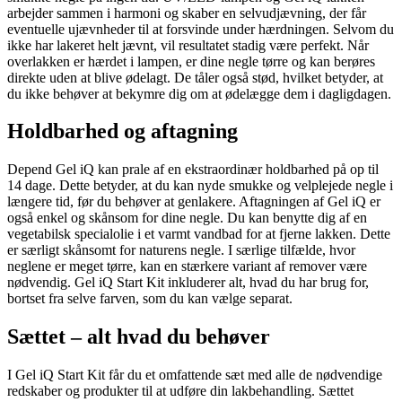
arbejder sammen i harmoni og skaber en selvudjævning, der får
eventuelle ujævnheder til at forsvinde under hærdningen. Selvom du
ikke har lakeret helt jævnt, vil resultatet stadig være perfekt. Når
overlakken er hærdet i lampen, er dine negle tørre og kan berøres
direkte uden at blive ødelagt. De tåler også stød, hvilket betyder, at
du ikke behøver at bekymre dig om at ødelægge dem i dagligdagen.
Holdbarhed og aftagning
Depend Gel iQ kan prale af en ekstraordinær holdbarhed på op til
14 dage. Dette betyder, at du kan nyde smukke og velplejede negle i
længere tid, før du behøver at genlakere. Aftagningen af Gel iQ er
også enkel og skånsom for dine negle. Du kan benytte dig af en
vegetabilsk specialolie i et varmt vandbad for at fjerne lakken. Dette
er særligt skånsomt for naturens negle. I særlige tilfælde, hvor
neglene er meget tørre, kan en stærkere variant af remover være
nødvendig. Gel iQ Start Kit inkluderer alt, hvad du har brug for,
bortset fra selve farven, som du kan vælge separat.
Sættet – alt hvad du behøver
I Gel iQ Start Kit får du et omfattende sæt med alle de nødvendige
redskaber og produkter til at udføre din lakbehandling. Sættet