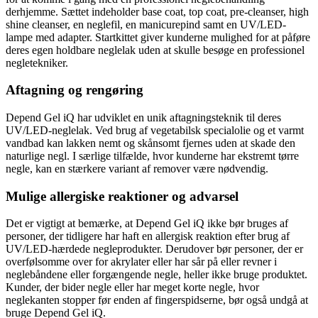
derhjemme. Sættet indeholder base coat, top coat, pre-cleanser, high
shine cleanser, en neglefil, en manicurepind samt en UV/LED-
lampe med adapter. Startkittet giver kunderne mulighed for at påføre
deres egen holdbare neglelak uden at skulle besøge en professionel
negletekniker.
Aftagning og rengøring
Depend Gel iQ har udviklet en unik aftagningsteknik til deres
UV/LED-neglelak. Ved brug af vegetabilsk specialolie og et varmt
vandbad kan lakken nemt og skånsomt fjernes uden at skade den
naturlige negl. I særlige tilfælde, hvor kunderne har ekstremt tørre
negle, kan en stærkere variant af remover være nødvendig.
Mulige allergiske reaktioner og advarsel
Det er vigtigt at bemærke, at Depend Gel iQ ikke bør bruges af
personer, der tidligere har haft en allergisk reaktion efter brug af
UV/LED-hærdede negleprodukter. Derudover bør personer, der er
overfølsomme over for akrylater eller har sår på eller revner i
neglebåndene eller forgængende negle, heller ikke bruge produktet.
Kunder, der bider negle eller har meget korte negle, hvor
neglekanten stopper før enden af fingerspidserne, bør også undgå at
bruge Depend Gel iQ.