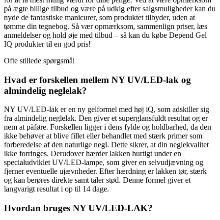
på ægte billige tilbud og være på udkig efter salgsmuligheder kan du
nyde de fantastiske manicurer, som produktet tilbyder, uden at
tømme din tegnebog. Så vær opmærksom, sammenlign priser, læs
anmeldelser og hold øje med tilbud – så kan du købe Depend Gel
IQ produkter til en god pris!
Ofte stillede spørgsmål
Hvad er forskellen mellem NY UV/LED-lak og
almindelig neglelak?
NY UV/LED-lak er en ny gelformel med høj iQ, som adskiller sig
fra almindelig neglelak. Den giver et superglansfuldt resultat og er
nem at påføre. Forskellen ligger i dens fylde og holdbarhed, da den
ikke behøver at blive fillet eller behandlet med stærk primer som
forberedelse af den naturlige negl. Dette sikrer, at din neglekvalitet
ikke forringes. Derudover hærder lakken hurtigt under en
specialudviklet UV/LED-lampe, som giver en selvudjævning og
fjerner eventuelle ujævnheder. Efter hærdning er lakken tør, stærk
og kan berøres direkte samt tåler stød. Denne formel giver et
langvarigt resultat i op til 14 dage.
Hvordan bruges NY UV/LED-LAK?