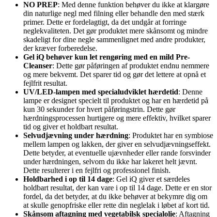
NO PREP
: Med denne funktion behøver du ikke at klargøre
din naturlige negl med filning eller behandle den med stærk
primer. Dette er fordelagtigt, da det undgår at forringe
neglekvaliteten. Det gør produktet mere skånsomt og mindre
skadeligt for dine negle sammenlignet med andre produkter,
der kræver forberedelse.
Gel iQ behøver kun let rengøring med en mild Pre-
Cleanser
: Dette gør påføringen af produktet endnu nemmere
og mere bekvemt. Det sparer tid og gør det lettere at opnå et
fejlfrit resultat.
UV/LED-lampen med specialudviklet hærdetid
: Denne
lampe er designet specielt til produktet og har en hærdetid på
kun 30 sekunder for hvert påføringstrin. Dette gør
hærdningsprocessen hurtigere og mere effektiv, hvilket sparer
tid og giver et holdbart resultat.
Selvudjævning under hærdning
: Produktet har en symbiose
mellem lampen og lakken, der giver en selvudjævningseffekt.
Dette betyder, at eventuelle ujævnheder eller rande forsvinder
under hærdningen, selvom du ikke har lakeret helt jævnt.
Dette resulterer i en fejlfri og professionel finish.
Holdbarhed i op til 14 dage
: Gel iQ giver et særdeles
holdbart resultat, der kan vare i op til 14 dage. Dette er en stor
fordel, da det betyder, at du ikke behøver at bekymre dig om
at skulle genopfriske eller rette din neglelak i løbet af kort tid.
Skånsom aftagning med vegetabilsk specialolie
: Aftagning