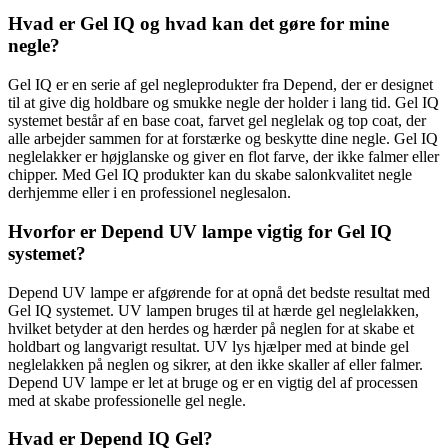
Hvad er Gel IQ og hvad kan det gøre for mine
negle?
Gel IQ er en serie af gel negleprodukter fra Depend, der er designet
til at give dig holdbare og smukke negle der holder i lang tid. Gel IQ
systemet består af en base coat, farvet gel neglelak og top coat, der
alle arbejder sammen for at forstærke og beskytte dine negle. Gel IQ
neglelakker er højglanske og giver en flot farve, der ikke falmer eller
chipper. Med Gel IQ produkter kan du skabe salonkvalitet negle
derhjemme eller i en professionel neglesalon.
Hvorfor er Depend UV lampe vigtig for Gel IQ
systemet?
Depend UV lampe er afgørende for at opnå det bedste resultat med
Gel IQ systemet. UV lampen bruges til at hærde gel neglelakken,
hvilket betyder at den herdes og hærder på neglen for at skabe et
holdbart og langvarigt resultat. UV lys hjælper med at binde gel
neglelakken på neglen og sikrer, at den ikke skaller af eller falmer.
Depend UV lampe er let at bruge og er en vigtig del af processen
med at skabe professionelle gel negle.
Hvad er Depend IQ Gel?