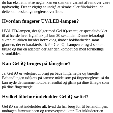
du har ekstremt tørre negle, kan en stærkere variant af remover være
nødvendig. Det er vigtigt at undgå at skrabe eller filselakken, da
dette kan beskadige neglens overflade.
Hvordan fungerer UV/LED-lampen?
UV/LED-lampen, der følger med Gel iQ-sættet, er specialudviklet
til at hærde hver lag af lak på kun 30 sekunder. Denne teknologi
sikrer, at lakken hærder korrekt og skaber holdbarheden samt
glansen, der er karakteristisk for Gel iQ. Lampen er også sikker at
bruge og har en adapter, der gør den kompatibel med forskellige
strømkilder.
Kan Gel iQ bruges på tåneglene?
Ja, Gel iQ er velegnet til brug på både fingernegle og tånegle.
Behandlingen udføres på samme måde som på fingerneglene, så du
kan nyde det samme holdbare resultat og glans på dine tånegle som
på dine fingernegle.
Hvilket tilbehør indeholder Gel iQ-sættet?
Gel iQ-sættet indeholder alt, hvad du har brug for til behandlingen,
undtagen farvenuancen og removerprodukter. Det inkluderer en