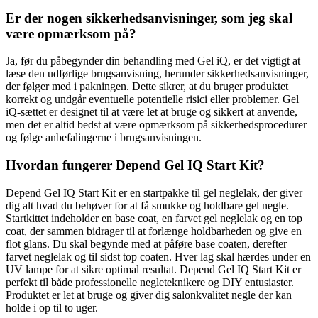
Er der nogen sikkerhedsanvisninger, som jeg skal
være opmærksom på?
Ja, før du påbegynder din behandling med Gel iQ, er det vigtigt at
læse den udførlige brugsanvisning, herunder sikkerhedsanvisninger,
der følger med i pakningen. Dette sikrer, at du bruger produktet
korrekt og undgår eventuelle potentielle risici eller problemer. Gel
iQ-sættet er designet til at være let at bruge og sikkert at anvende,
men det er altid bedst at være opmærksom på sikkerhedsprocedurer
og følge anbefalingerne i brugsanvisningen.
Hvordan fungerer Depend Gel IQ Start Kit?
Depend Gel IQ Start Kit er en startpakke til gel neglelak, der giver
dig alt hvad du behøver for at få smukke og holdbare gel negle.
Startkittet indeholder en base coat, en farvet gel neglelak og en top
coat, der sammen bidrager til at forlænge holdbarheden og give en
flot glans. Du skal begynde med at påføre base coaten, derefter
farvet neglelak og til sidst top coaten. Hver lag skal hærdes under en
UV lampe for at sikre optimal resultat. Depend Gel IQ Start Kit er
perfekt til både professionelle negleteknikere og DIY entusiaster.
Produktet er let at bruge og giver dig salonkvalitet negle der kan
holde i op til to uger.