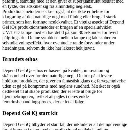
påføring, samtidig med at den giver et superglansfuldt resultat med
en fylde, der adskiller sig fra almindelig neglelak.
Produktionsmetoderne sikrer også, at der ikke er behov for
klargøring af den naturlige negl med filning eller brug af stærk
primer, som kan forringe neglekvalitet. Et vigtigt aspekt af Depend
Gel iQs produktionsmetoder er brugen af en specialudviklet
UV/LED-lampe med en hærdetid på kun 30 sekunder for hvert
påføringstrin. Denne symbiose mellem lampe og lak skaber en
selvudjævningseffekt, hvor eventuelle rande forsvinder under
hærdningen, selvom du ikke har lakeret helt jævnt.
Brandets ethos
Depend Gel iQs ethos er baseret på kvalitet, innovation og
skånsomhed over for den naturlige negl. De tror på at levere
holdbare produkter, der giver en fantastisk glans og farvegengivelse
uden at gå på kompromis med neglens sundhed. Mærket er også
dedikeret til at skabe produkter, der er lette at bruge for
hjemmebrugeren, hvilket afspejles i deres enkle
femtrinsbehandlingsproces, der er let at følge.
Depend Gel iQ start kit
Depend Gel iQ tilbyder et start kit, der inkluderer alt det nødvendige
for at komme i gang med en professionel neglebehandling