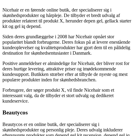
Nicehair er en førende online butik, der specialiserer sig i
skønhedsprodukter og hårpleje. De tilbyder et bredt udvalg af
produkter relateret til produkt X, herunder depen gel, gellack starter
kit og gel iq depend.
Siden deres grundlæggelse i 2008 har Nicehair opnået stor
popularitet blandt forbrugerne. Deres fokus på at levere enestående
kundeoplevelser og kvalitetsprodukter har gjort dem til en pålidelig
destination for skønhedsentusiaster i Danmark.
Positive anmeldelser er almindelige for Nicehair, der bliver rost for
deres hurtige levering, attraktive priser og imødekommende
kundesupport. Butikken stræber efter at tilbyde de nyeste og mest
populære produkter inden for skønhedsbranchen.
Forbrugere, der søger produkt X, vil finde Nicehair som et
interessant valg, da de tilbyder et stort udvalg og dedikeret
kundeservice.
Beautycos
Beautycos er en online butik, der specialiserer sig i
skønhedsprodukter og personlig pleje. Deres udvalg inkluderer
efterspurgte produkter som depend gel kit recension, depend gel iq