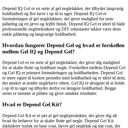
Depend IQ Gel er en serie af gel neglelakker, der tilbyder langvarig
holdbarhed og flot farve i op til to uger. Depend IQ Gel er
formuleringen af gel neglelakken, der giver mulighed for nem
påføring og en jævn og fejlfri finish. Depend IQ Gel er ideel til både
professionelle negleteknikere og DIY entusiaster takket være dens
enkle påføring og langvarige holdbarhed.
Hvordan fungerer Depend Gel og hvad er forskellen
mellem Gel IQ og Depend Gel?
Depend Gel er en serie af gel neglelakker, der giver dig mulighed
for at skabe flotte og holdbare negle. Forskellen mellem Depend Gel
og Gel IQ er primært formuleringen og holdbarheden. Depend Gel
er mere egnet til kortere perioder med holdbarhed og er ideel til dem,
der ønsker at ændre neglefarve oftere. Gel IQ er designet til at holde
i op til to uger og tilbyder derfor en længere holdbarhed. Begge
serier er nemme at påføre og giver smukke resultater.
Hvad er Depend Gel Kit?
Depend Gel Kit er et sæt af gel negleprodukter, der giver dig alt
hvad du behøver for at skabe flotte gel negle. Depend Gel Kit
inkluderer typisk en base coat, farvet gel neglelak og top coat, der