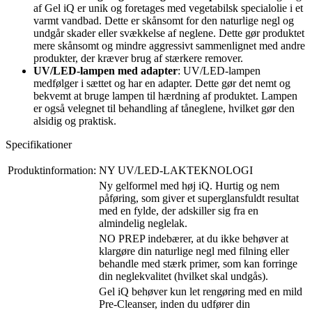
af Gel iQ er unik og foretages med vegetabilsk specialolie i et
varmt vandbad. Dette er skånsomt for den naturlige negl og
undgår skader eller svækkelse af neglene. Dette gør produktet
mere skånsomt og mindre aggressivt sammenlignet med andre
produkter, der kræver brug af stærkere remover.
UV/LED-lampen med adapter
: UV/LED-lampen
medfølger i sættet og har en adapter. Dette gør det nemt og
bekvemt at bruge lampen til hærdning af produktet. Lampen
er også velegnet til behandling af tåneglene, hvilket gør den
alsidig og praktisk.
Specifikationer
Produktinformation:
NY UV/LED-LAKTEKNOLOGI
Ny gelformel med høj iQ. Hurtig og nem
påføring, som giver et superglansfuldt resultat
med en fylde, der adskiller sig fra en
almindelig neglelak.
NO PREP indebærer, at du ikke behøver at
klargøre din naturlige negl med filning eller
behandle med stærk primer, som kan forringe
din neglekvalitet (hvilket skal undgås).
Gel iQ behøver kun let rengøring med en mild
Pre-Cleanser, inden du udfører din