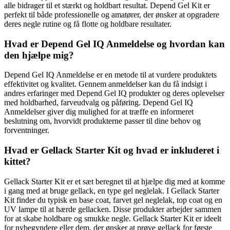
alle bidrager til et stærkt og holdbart resultat. Depend Gel Kit er
perfekt til både professionelle og amatører, der ønsker at opgradere
deres negle rutine og få flotte og holdbare resultater.
Hvad er Depend Gel IQ Anmeldelse og hvordan kan
den hjælpe mig?
Depend Gel IQ Anmeldelse er en metode til at vurdere produktets
effektivitet og kvalitet. Gennem anmeldelser kan du få indsigt i
andres erfaringer med Depend Gel IQ produkter og deres oplevelser
med holdbarhed, farveudvalg og påføring. Depend Gel IQ
Anmeldelser giver dig mulighed for at træffe en informeret
beslutning om, hvorvidt produkterne passer til dine behov og
forventninger.
Hvad er Gellack Starter Kit og hvad er inkluderet i
kittet?
Gellack Starter Kit er et sæt beregnet til at hjælpe dig med at komme
i gang med at bruge gellack, en type gel neglelak. I Gellack Starter
Kit finder du typisk en base coat, farvet gel neglelak, top coat og en
UV lampe til at hærde gellacken. Disse produkter arbejder sammen
for at skabe holdbare og smukke negle. Gellack Starter Kit er ideelt
for nybegyndere eller dem, der ønsker at prøve gellack for første