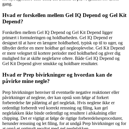
gang.
Hvad er forskellen mellem Gel IQ Depend og Gel Kit
Depend?
Forskellen mellem Gel IQ Depend og Gel Kit Depend ligger
primært i formuleringen og holdbarheden. Gel IQ Depend er
designet til at have en længere holdbarhed, typisk op til to uger, og
tilbyder derfor en mere holdbar gel negleoplevelse. Gel Kit Depend
er mere velegnet til kortere perioder med holdbarhed og giver dig
mulighed for at skifte neglefarve oftere. Både Gel IQ Depend og
Gel Kit Depend giver smukke og holdbare resultater.
Hvad er Prep bivirkninger og hvordan kan de
påvirke mine negle?
Prep bivirkninger henviser til eventuelle negative reaktioner eller
påvirkninger af neglene, der kan opstå som følge af forkert
forberedelse før påføring af gel neglelak. Hvis neglene ikke er
ordentligt forberedt ved korrekt rensning og filing, kan gel
neglelakken ikke binde ordentligt og resultere i afskalning eller
chipping. Det er vigtigt at følge de rigtige forberedelsesprocedurer,
herunder rensning og let filing, for at undgå Prep bivirkninger og for
at opnå et optimalt resultat med gel neglelakken.