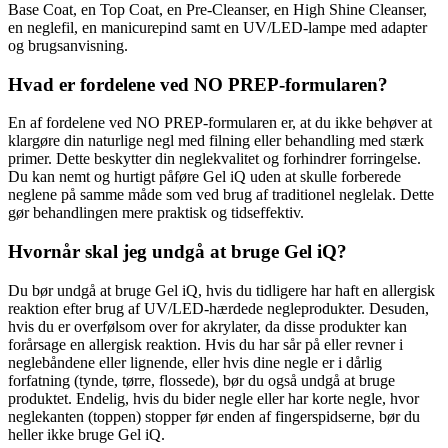
Base Coat, en Top Coat, en Pre-Cleanser, en High Shine Cleanser,
en neglefil, en manicurepind samt en UV/LED-lampe med adapter
og brugsanvisning.
Hvad er fordelene ved NO PREP-formularen?
En af fordelene ved NO PREP-formularen er, at du ikke behøver at
klargøre din naturlige negl med filning eller behandling med stærk
primer. Dette beskytter din neglekvalitet og forhindrer forringelse.
Du kan nemt og hurtigt påføre Gel iQ uden at skulle forberede
neglene på samme måde som ved brug af traditionel neglelak. Dette
gør behandlingen mere praktisk og tidseffektiv.
Hvornår skal jeg undgå at bruge Gel iQ?
Du bør undgå at bruge Gel iQ, hvis du tidligere har haft en allergisk
reaktion efter brug af UV/LED-hærdede negleprodukter. Desuden,
hvis du er overfølsom over for akrylater, da disse produkter kan
forårsage en allergisk reaktion. Hvis du har sår på eller revner i
neglebåndene eller lignende, eller hvis dine negle er i dårlig
forfatning (tynde, tørre, flossede), bør du også undgå at bruge
produktet. Endelig, hvis du bider negle eller har korte negle, hvor
neglekanten (toppen) stopper før enden af fingerspidserne, bør du
heller ikke bruge Gel iQ.