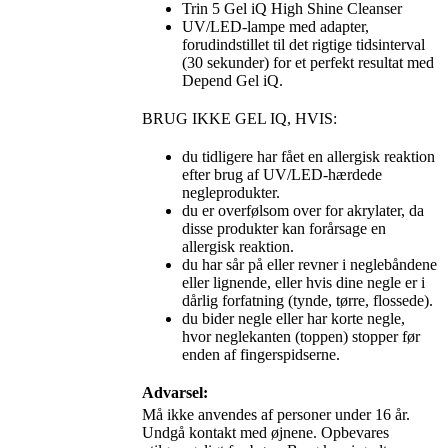
Trin 5 Gel iQ High Shine Cleanser
UV/LED-lampe med adapter,
forudindstillet til det rigtige tidsinterval
(30 sekunder) for et perfekt resultat med
Depend Gel iQ.
BRUG IKKE GEL IQ, HVIS:
du tidligere har fået en allergisk reaktion
efter brug af UV/LED-hærdede
negleprodukter.
du er overfølsom over for akrylater, da
disse produkter kan forårsage en
allergisk reaktion.
du har sår på eller revner i neglebåndene
eller lignende, eller hvis dine negle er i
dårlig forfatning (tynde, tørre, flossede).
du bider negle eller har korte negle,
hvor neglekanten (toppen) stopper før
enden af fingerspidserne.
Advarsel:
Må ikke anvendes af personer under 16 år.
Undgå kontakt med øjnene. Opbevares