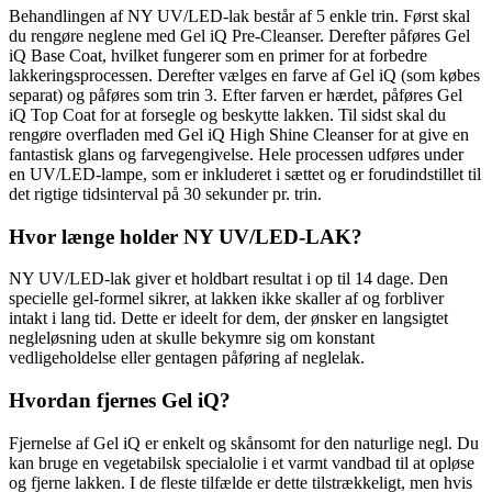
Behandlingen af NY UV/LED-lak består af 5 enkle trin. Først skal
du rengøre neglene med Gel iQ Pre-Cleanser. Derefter påføres Gel
iQ Base Coat, hvilket fungerer som en primer for at forbedre
lakkeringsprocessen. Derefter vælges en farve af Gel iQ (som købes
separat) og påføres som trin 3. Efter farven er hærdet, påføres Gel
iQ Top Coat for at forsegle og beskytte lakken. Til sidst skal du
rengøre overfladen med Gel iQ High Shine Cleanser for at give en
fantastisk glans og farvegengivelse. Hele processen udføres under
en UV/LED-lampe, som er inkluderet i sættet og er forudindstillet til
det rigtige tidsinterval på 30 sekunder pr. trin.
Hvor længe holder NY UV/LED-LAK?
NY UV/LED-lak giver et holdbart resultat i op til 14 dage. Den
specielle gel-formel sikrer, at lakken ikke skaller af og forbliver
intakt i lang tid. Dette er ideelt for dem, der ønsker en langsigtet
negleløsning uden at skulle bekymre sig om konstant
vedligeholdelse eller gentagen påføring af neglelak.
Hvordan fjernes Gel iQ?
Fjernelse af Gel iQ er enkelt og skånsomt for den naturlige negl. Du
kan bruge en vegetabilsk specialolie i et varmt vandbad til at opløse
og fjerne lakken. I de fleste tilfælde er dette tilstrækkeligt, men hvis