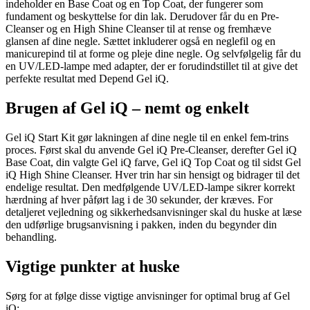
indeholder en Base Coat og en Top Coat, der fungerer som
fundament og beskyttelse for din lak. Derudover får du en Pre-
Cleanser og en High Shine Cleanser til at rense og fremhæve
glansen af dine negle. Sættet inkluderer også en neglefil og en
manicurepind til at forme og pleje dine negle. Og selvfølgelig får du
en UV/LED-lampe med adapter, der er forudindstillet til at give det
perfekte resultat med Depend Gel iQ.
Brugen af Gel iQ – nemt og enkelt
Gel iQ Start Kit gør lakningen af dine negle til en enkel fem-trins
proces. Først skal du anvende Gel iQ Pre-Cleanser, derefter Gel iQ
Base Coat, din valgte Gel iQ farve, Gel iQ Top Coat og til sidst Gel
iQ High Shine Cleanser. Hver trin har sin hensigt og bidrager til det
endelige resultat. Den medfølgende UV/LED-lampe sikrer korrekt
hærdning af hver påført lag i de 30 sekunder, der kræves. For
detaljeret vejledning og sikkerhedsanvisninger skal du huske at læse
den udførlige brugsanvisning i pakken, inden du begynder din
behandling.
Vigtige punkter at huske
Sørg for at følge disse vigtige anvisninger for optimal brug af Gel
iQ: