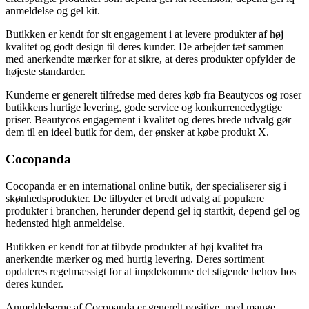
anmeldelse og gel kit.
Butikken er kendt for sit engagement i at levere produkter af høj
kvalitet og godt design til deres kunder. De arbejder tæt sammen
med anerkendte mærker for at sikre, at deres produkter opfylder de
højeste standarder.
Kunderne er generelt tilfredse med deres køb fra Beautycos og roser
butikkens hurtige levering, gode service og konkurrencedygtige
priser. Beautycos engagement i kvalitet og deres brede udvalg gør
dem til en ideel butik for dem, der ønsker at købe produkt X.
Cocopanda
Cocopanda er en international online butik, der specialiserer sig i
skønhedsprodukter. De tilbyder et bredt udvalg af populære
produkter i branchen, herunder depend gel iq startkit, depend gel og
hedensted high anmeldelse.
Butikken er kendt for at tilbyde produkter af høj kvalitet fra
anerkendte mærker og med hurtig levering. Deres sortiment
opdateres regelmæssigt for at imødekomme det stigende behov hos
deres kunder.
Anmeldelserne af Cocopanda er generelt positive, med mange