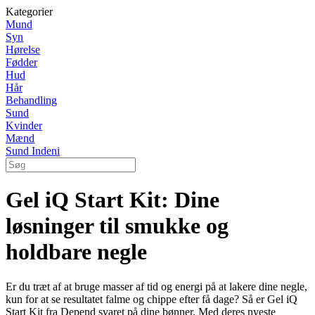
Kategorier
Mund
Syn
Hørelse
Fødder
Hud
Hår
Behandling
Sund
Kvinder
Mænd
Sund Indeni
Gel iQ Start Kit: Dine
løsninger til smukke og
holdbare negle
Er du træt af at bruge masser af tid og energi på at lakere dine negle,
kun for at se resultatet falme og chippe efter få dage? Så er Gel iQ
Start Kit fra Depend svaret på dine bønner. Med deres nyeste