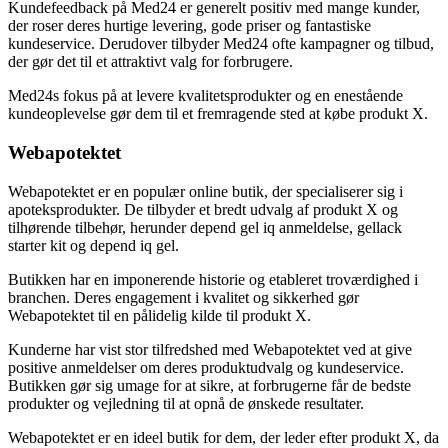
Kundefeedback på Med24 er generelt positiv med mange kunder,
der roser deres hurtige levering, gode priser og fantastiske
kundeservice. Derudover tilbyder Med24 ofte kampagner og tilbud,
der gør det til et attraktivt valg for forbrugere.
Med24s fokus på at levere kvalitetsprodukter og en enestående
kundeoplevelse gør dem til et fremragende sted at købe produkt X.
Webapotektet
Webapotektet er en populær online butik, der specialiserer sig i
apoteksprodukter. De tilbyder et bredt udvalg af produkt X og
tilhørende tilbehør, herunder depend gel iq anmeldelse, gellack
starter kit og depend iq gel.
Butikken har en imponerende historie og etableret troværdighed i
branchen. Deres engagement i kvalitet og sikkerhed gør
Webapotektet til en pålidelig kilde til produkt X.
Kunderne har vist stor tilfredshed med Webapotektet ved at give
positive anmeldelser om deres produktudvalg og kundeservice.
Butikken gør sig umage for at sikre, at forbrugerne får de bedste
produkter og vejledning til at opnå de ønskede resultater.
Webapotektet er en ideel butik for dem, der leder efter produkt X, da