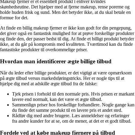
Makeup fjerner er et essentielt produkt i enhver kvindes
skønhedsrutine. Det hjælper med at fjerne makeup, rense porerne og
holde huden frisk og sund. Men det betyder ikke, at du skal betale en
formue for det.
At finde en billig makeup fjerner er ikke kun godt for din pengepung,
det giver også en fantastisk mulighed for at prøve forskellige produkter
og finde den, der passer bedst til dig. At finde et billigt produkt betyder
ikke, at du går på kompromis med kvaliteten. Tværtimod kan du finde
fantastiske produkter til overkommelige priser.
Hvordan man identificerer ægte billige tilbud
Når du leder efter billige produkter, er det vigtigt at være opmærksom
på ægte tilbud versus markedsføringstricks. Her er nogle tips til at
hjælpe dig med at adskille ægte tilbud fra de falske:
Tjek prisen i forhold til den normale pris. Hvis prisen er markant
lavere end normalt, kan det være et ægte tilbud.
Sammenlign priser hos forskellige forhandlere. Nogle gange kan
du finde det samme produkt til en lavere pris et andet sted.
Rådfør dig med andre brugere. Læs anmeldelser og erfaringer
fra andre kunder for at se, om de mener, at det er et godt tilbud.
Fordele ved at købe makeup fjernere på tilbud