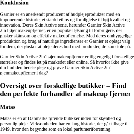
Konklusion
Garnier er en anerkendt producent af hudplejeprodukter med en
imponerende historie, et stærkt ethos og forpligtelse til høj kvalitet og
innovation. Deres Skin Active serie, herunder Garnier Skin Active
2in1 øjenmakeupfjerner, er en populær løsning til forbrugere, der
ønsker skånsom og effektiv makeupfjernelse. Med deres omhyggelige
produktion og brug af naturlige ingredienser er Garnier et oplagt valg
for dem, der ønsker at pleje deres hud med produkter, de kan stole på.
Garnier Skin Active 2in1 øjenmakeupfjerner er tilgængelig i forskellige
størrelser og findes let på markedet eller online. Så hvorfor ikke give
din hud den bedste pleje og prøve Garnier Skin Active 2in1
øjenmakeupfjerner i dag?
Oversigt over forskellige butikker – Find
den perfekte forhandler af makeup fjerner
Matas
Matas er en af Danmarks førende butikker inden for skønhed og
personlig pleje. Virksomheden har en lang historie, der går tilbage til
1949, hvor den begyndte som en lokal parfumeriforretning.