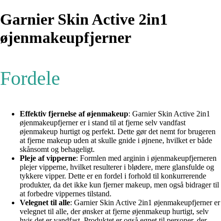
Garnier Skin Active 2in1
øjenmakeupfjerner
Fordele
Effektiv fjernelse af øjenmakeup
: Garnier Skin Active 2in1
øjenmakeupfjerner er i stand til at fjerne selv vandfast
øjenmakeup hurtigt og perfekt. Dette gør det nemt for brugeren
at fjerne makeup uden at skulle gnide i øjnene, hvilket er både
skånsomt og behageligt.
Pleje af vipperne
: Formlen med arginin i øjenmakeupfjerneren
plejer vipperne, hvilket resulterer i blødere, mere glansfulde og
tykkere vipper. Dette er en fordel i forhold til konkurrerende
produkter, da det ikke kun fjerner makeup, men også bidrager til
at forbedre vippernes tilstand.
Velegnet til alle
: Garnier Skin Active 2in1 øjenmakeupfjerner er
velegnet til alle, der ønsker at fjerne øjenmakeup hurtigt, selv
hvis det er vandfast. Produktet er også egnet til personer, der