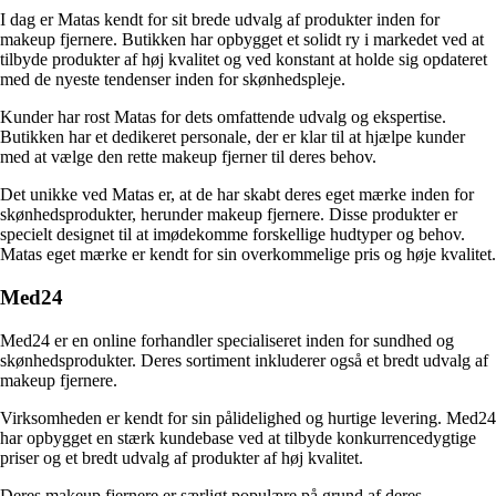
I dag er Matas kendt for sit brede udvalg af produkter inden for
makeup fjernere. Butikken har opbygget et solidt ry i markedet ved at
tilbyde produkter af høj kvalitet og ved konstant at holde sig opdateret
med de nyeste tendenser inden for skønhedspleje.
Kunder har rost Matas for dets omfattende udvalg og ekspertise.
Butikken har et dedikeret personale, der er klar til at hjælpe kunder
med at vælge den rette makeup fjerner til deres behov.
Det unikke ved Matas er, at de har skabt deres eget mærke inden for
skønhedsprodukter, herunder makeup fjernere. Disse produkter er
specielt designet til at imødekomme forskellige hudtyper og behov.
Matas eget mærke er kendt for sin overkommelige pris og høje kvalitet.
Med24
Med24 er en online forhandler specialiseret inden for sundhed og
skønhedsprodukter. Deres sortiment inkluderer også et bredt udvalg af
makeup fjernere.
Virksomheden er kendt for sin pålidelighed og hurtige levering. Med24
har opbygget en stærk kundebase ved at tilbyde konkurrencedygtige
priser og et bredt udvalg af produkter af høj kvalitet.
Deres makeup fjernere er særligt populære på grund af deres