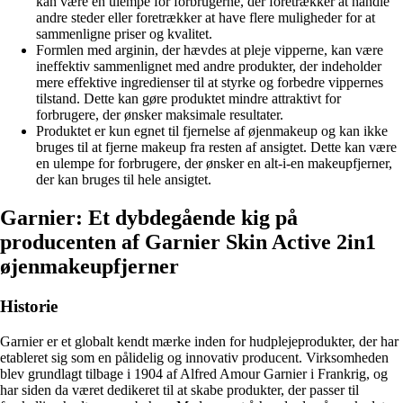
kan være en ulempe for forbrugerne, der foretrækker at handle
andre steder eller foretrækker at have flere muligheder for at
sammenligne priser og kvalitet.
Formlen med arginin, der hævdes at pleje vipperne, kan være
ineffektiv sammenlignet med andre produkter, der indeholder
mere effektive ingredienser til at styrke og forbedre vippernes
tilstand. Dette kan gøre produktet mindre attraktivt for
forbrugere, der ønsker maksimale resultater.
Produktet er kun egnet til fjernelse af øjenmakeup og kan ikke
bruges til at fjerne makeup fra resten af ansigtet. Dette kan være
en ulempe for forbrugere, der ønsker en alt-i-en makeupfjerner,
der kan bruges til hele ansigtet.
Garnier: Et dybdegående kig på
producenten af Garnier Skin Active 2in1
øjenmakeupfjerner
Historie
Garnier er et globalt kendt mærke inden for hudplejeprodukter, der har
etableret sig som en pålidelig og innovativ producent. Virksomheden
blev grundlagt tilbage i 1904 af Alfred Amour Garnier i Frankrig, og
har siden da været dedikeret til at skabe produkter, der passer til