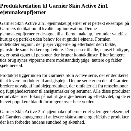
Produkterelation til Garnier Skin Active 2in1
øjenmakeupfjerner
Garnier Skin Active 2in1 øjenmakeupfjerner er et perfekt eksempel på
Garniers dedikation til kvalitet og innovation. Denne
øjenmakeupfjerner er designet til at fjerne makeup, herunder vandfast,
hurtigt og perfekt uden behov for at gnide i øjnene. Formlen
indeholder arginin, der plejer vipperne og efterlader dem bløde,
glansfulde samt tykkere og tættere. Den passer til alle, uanset hudtype,
og er også egnet til personer, der bruger kontaktlinser. Efter længere
tids brug synes vipperne mere modstandsdygtige, tættere og falder
sjældnere af.
Produktet ligger inden for Garniers Skin Active serie, der er dedikeret
til at levere produkter til ansigtspleje. Denne serie er en del af Garniers
bredere udvalg af hudplejeprodukter, der omfatter alt fra renselotioner
og fugtighedscremer til ansigtsmasker og serumer. Alle disse produkter
er udviklet med fokus på naturlige ingredienser og effektivitet, og de er
blevet populære blandt forbrugere over hele verden.
Garnier Skin Active 2in1 øjenmakeupfjerner er et yderligere eksempel
på Garniers engagement i at levere skånsomme og effektive produkter,
der kan forbedre hudens sundhed og skønhed.