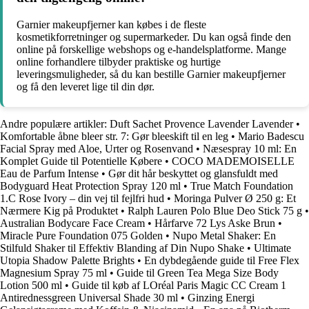
Garnier makeupfjerner kan købes i de fleste
kosmetikforretninger og supermarkeder. Du kan også finde den
online på forskellige webshops og e-handelsplatforme. Mange
online forhandlere tilbyder praktiske og hurtige
leveringsmuligheder, så du kan bestille Garnier makeupfjerner
og få den leveret lige til din dør.
Andre populære artikler:
Duft Sachet Provence Lavender Lavender
•
Komfortable åbne bleer str. 7: Gør bleeskift til en leg
•
Mario Badescu
Facial Spray med Aloe, Urter og Rosenvand
•
Næsespray 10 ml: En
Komplet Guide til Potentielle Købere
•
COCO MADEMOISELLE
Eau de Parfum Intense
•
Gør dit hår beskyttet og glansfuldt med
Bodyguard Heat Protection Spray 120 ml
•
True Match Foundation
1.C Rose Ivory – din vej til fejlfri hud
•
Moringa Pulver Ø 250 g: Et
Nærmere Kig på Produktet
•
Ralph Lauren Polo Blue Deo Stick 75 g
•
Australian Bodycare Face Cream
•
Hårfarve 72 Lys Aske Brun
•
Miracle Pure Foundation 075 Golden
•
Nupo Metal Shaker: En
Stilfuld Shaker til Effektiv Blanding af Din Nupo Shake
•
Ultimate
Utopia Shadow Palette Brights
•
En dybdegående guide til Free Flex
Magnesium Spray 75 ml
•
Guide til Green Tea Mega Size Body
Lotion 500 ml
•
Guide til køb af LOréal Paris Magic CC Cream 1
Antirednessgreen Universal Shade 30 ml
•
Ginzing Energi