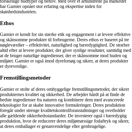
forskellige hudtyper og behov. Med over et århundrede på markedet
har Garnier opnået stor erfaring og ekspertise inden for
skønhedsindustrien.
Ethos
Garnier er kendt for sin stærke etik og engagement i at levere effektive
og skånsomme produkter til forbrugerne. Deres ethos er baseret på tre
nøgleværdier – effektivitet, naturlighed og bæredygtighed. De stræber
altid efter at levere produkter, der giver synlige resultater, samtidig med
at de bruger naturlige ingredienser, der er skånsomme mod huden og
miljøet. Garnier er også imod dyreforsøg og sikrer, at deres produkter
er dyrevenlige.
Fremstillingsmetoder
Garnier er stolte af deres omhyggelige fremstillingsmetoder, der sikrer
produkternes kvalitet og sikkerhed. De arbejder hårdt på at finde de
bedste ingredienser fra naturen og kombinere dem med avancerede
teknologier for at skabe innovative formuleringer. Deres produktion
foregår under strenge kvalitetskontrolforanstaltninger og overholder
alle gældende sikkerhedsstandarder. De investerer også i bæredygtig
produktion, hvor de reducerer deres miljømæssige fodaftryk og sikrer,
at deres emballager er genanvendelige eller genbrugelige.