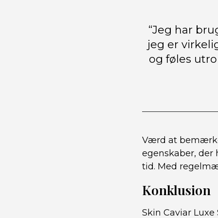
“Jeg har bru
jeg er virkel
og føles utr
Værd at bemærke 
egenskaber, der h
tid. Med regelm
Konklusion
Skin Caviar Luxe 