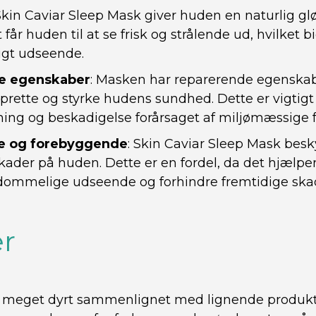
 Skin Caviar Sleep Mask giver huden en naturlig glø
 får huden til at se frisk og strålende ud, hvilket bi
gt udseende.
e egenskaber
: Masken har reparerende egenskab
rette og styrke hudens sundhed. Dette er vigtig
ing og beskadigelse forårsaget af miljømæssige f
e og forebyggende
: Skin Caviar Sleep Mask besk
kader på huden. Dette er en fordel, da det hjælp
ommelige udseende og forhindre fremtidige ska
r
r meget dyrt sammenlignet med lignende produkt