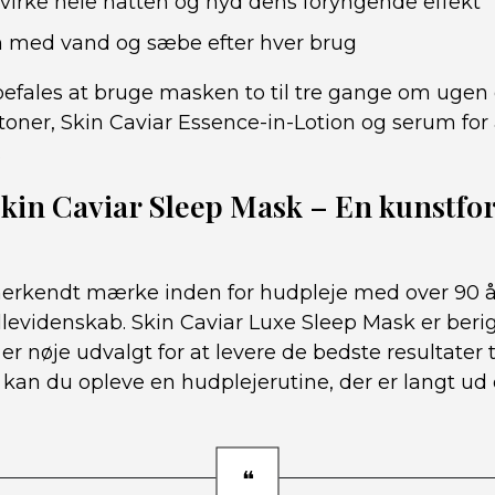
irke hele natten og nyd dens foryngende effekt
n med vand og sæbe efter hver brug
fales at bruge masken to til tre gange om ugen 
toner, Skin Caviar Essence-in-Lotion og serum for
.
Skin Caviar Sleep Mask – En kunstfo
 anerkendt mærke inden for hudpleje med over 90 å
llevidenskab. Skin Caviar Luxe Sleep Mask er beri
 er nøje udvalgt for at levere de bedste resultater 
an du opleve en hudplejerutine, der er langt ud 