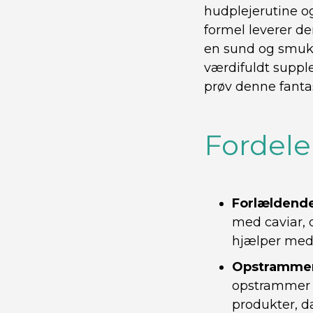
hudplejerutine 
formel leverer d
en sund og smuk 
værdifuldt supple
prøv denne fanta
Fordele
Forlældend
med caviar, 
hjælper med 
Opstrammen
opstrammer h
produkter, d