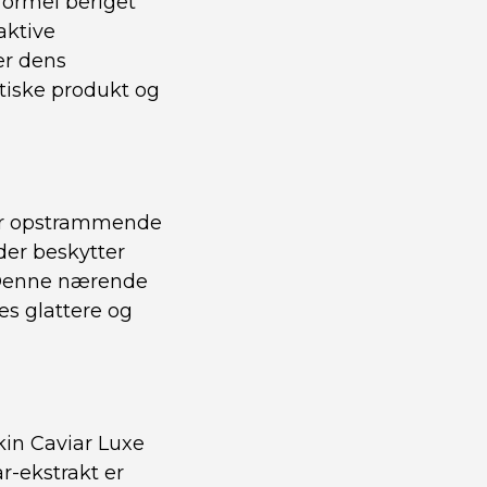
formel beriget
aktive
er dens
stiske produkt og
har opstrammende
der beskytter
 Denne nærende
es glattere og
kin Caviar Luxe
r-ekstrakt er