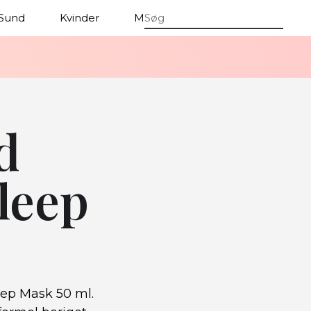
Sund
Kvinder
Mænd
d
leep
eep Mask 50 ml.