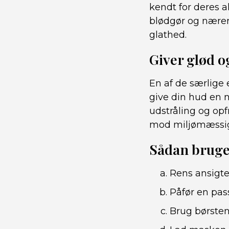
kendt for deres al
blødgør og nærer 
glathed.
Giver glød o
En af de særlige 
give din hud en 
udstråling og opf
mod miljømæssige 
Sådan bruge
Rens ansigte
Påfør en pa
Brug børsten