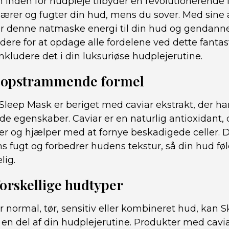
 inden for hudpleje tilbyder en revolutionerende 
nærer og fugter din hud, mens du sover. Med sine 
er denne natmaske energi til din hud og gendann
idere for at opdage alle fordelene ved dette fanta
kludere det i din luksuriøse hudplejerutine.
 opstrammende formel
 Sleep Mask er beriget med caviar ekstrakt, der 
 egenskaber. Caviar er en naturlig antioxidant, 
r og hjælper med at fornye beskadigede celler.
ns fugt og forbedrer hudens tekstur, så din hud føl
ig.
 forskellige hudtyper
normal, tør, sensitiv eller kombineret hud, kan S
en del af din hudplejerutine. Produkter med cavia