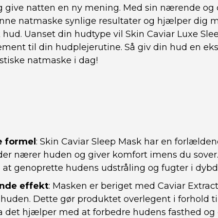
og give natten en ny mening. Med sin nærende o
enne natmaske synlige resultater og hjælper dig 
hud. Uanset din hudtype vil Skin Caviar Luxe Sle
ment til din hudplejerutine. Så giv din hud en eks
stiske natmaske i dag!
e formel
: Skin Caviar Sleep Mask har en forlælden
der nærer huden og giver komfort imens du sover
at genoprette hudens udstråling og fugter i dybd
de effekt
: Masken er beriget med Caviar Extract,
uden. Dette gør produktet overlegent i forhold t
a det hjælper med at forbedre hudens fasthed og el