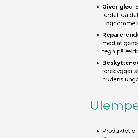
Giver glød
:
fordel, da det
ungdommeli
Reparerend
med at genop
tegn på ældn
Beskyttend
forebygger s
hudens ungd
Ulempe
Produktet e