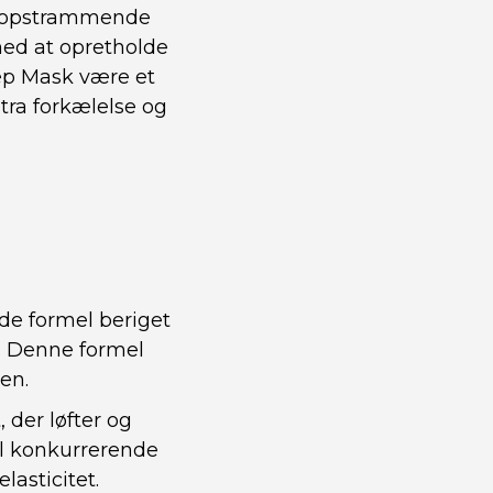
g opstrammende
med at opretholde
ep Mask være et
tra forkælelse og
de formel beriget
. Denne formel
en.
 der løfter og
il konkurrerende
asticitet.