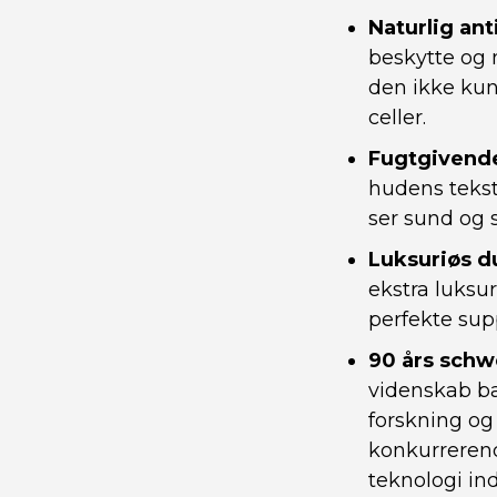
Naturlig ant
beskytte og 
den ikke kun
celler.
Fugtgivend
hudens tekstu
ser sund og 
Luksuriøs d
ekstra luksur
perfekte sup
90 års schw
videnskab ba
forskning og 
konkurrerend
teknologi in