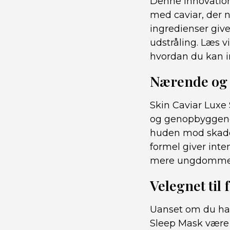
Denne innovation
med caviar, der 
ingredienser giv
udstråling. Læs v
hvordan du kan in
Nærende og
Skin Caviar Luxe
og genopbyggende
huden mod skade
formel giver inte
mere ungdommel
Velegnet til
Uanset om du har 
Sleep Mask være 