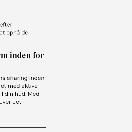
efter
 at opnå de
rm inden for
rs erfaring inden
get med aktive
til din hud. Med
over det