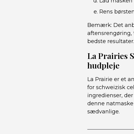
Lad masken v
Rens børste
Bemærk: Det anbe
aftensrengøring, 
bedste resultater
La Prairies 
hudpleje
La Prairie er et
for schweizisk ce
ingredienser, der
denne natmaske k
sædvanlige.