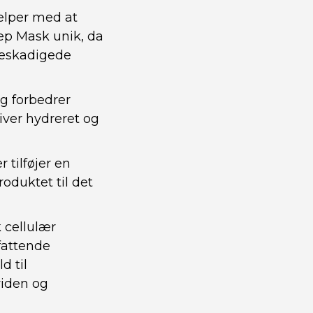
jælper med at
ep Mask unik, da
beskadigede
g forbedrer
liver hydreret og
 tilføjer en
roduktet til det
 cellulær
fattende
d til
viden og