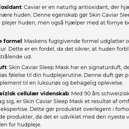
ioxidant
: Caviar er en naturlig antioxidant, der h
nære huden. Denne egenskab gør Skin Caviar Sle
 plejer huden, men også hjælper med at fornye 
e formel
: Maskens fugtgivende formel udglatter o
r. Dette er en fordel, da det sikrer, at huden forb
strålende ud.
uft
: Skin Caviar Sleep Mask har en signaturduft, der
iøs følelse til din hudplejerutine. Denne duft gør p
plement til en luksuriøs og behagelig oplevelse.
eizisk cellulær videnskab
: Med 90 års schweizisk
g sig, er Skin Caviar Sleep Mask et resultat af om
ekspertise. Dette gør produktet overlegent i forhol
e produkter, da det er udviklet med den nyeste 
den for hudpleje.