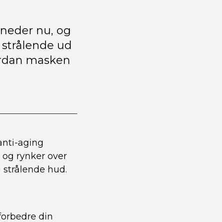
åneder nu, og
r strålende ud
vordan masken
anti-aging
 og rynker over
strålende hud.
 forbedre din