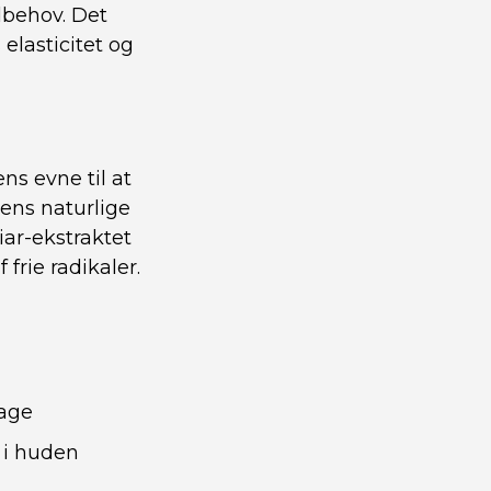
udbehov. Det
elasticitet og
ns evne til at
ens naturlige
iar-ekstraktet
rie radikaler.
age
 i huden