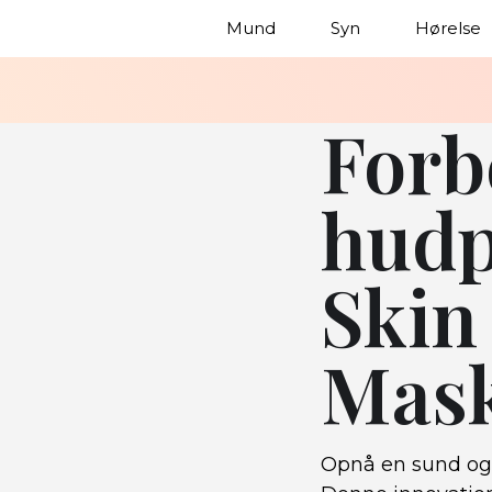
Mund
Syn
Hørelse
Forb
hudp
Skin
Mask
Opnå en sund og 