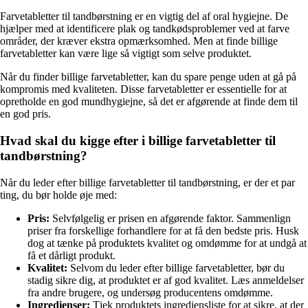
Farvetabletter til tandbørstning er en vigtig del af oral hygiejne. De
hjælper med at identificere plak og tandkødsproblemer ved at farve
områder, der kræver ekstra opmærksomhed. Men at finde billige
farvetabletter kan være lige så vigtigt som selve produktet.
Når du finder billige farvetabletter, kan du spare penge uden at gå på
kompromis med kvaliteten. Disse farvetabletter er essentielle for at
opretholde en god mundhygiejne, så det er afgørende at finde dem til
en god pris.
Hvad skal du kigge efter i billige farvetabletter til
tandbørstning?
Når du leder efter billige farvetabletter til tandbørstning, er der et par
ting, du bør holde øje med:
Pris:
Selvfølgelig er prisen en afgørende faktor. Sammenlign
priser fra forskellige forhandlere for at få den bedste pris. Husk
dog at tænke på produktets kvalitet og omdømme for at undgå at
få et dårligt produkt.
Kvalitet:
Selvom du leder efter billige farvetabletter, bør du
stadig sikre dig, at produktet er af god kvalitet. Læs anmeldelser
fra andre brugere, og undersøg producentens omdømme.
Ingredienser:
Tjek produktets ingrediensliste for at sikre, at der