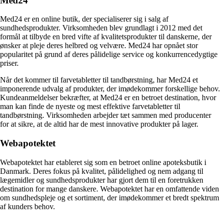
Med24
Med24 er en online butik, der specialiserer sig i salg af
sundhedsprodukter. Virksomheden blev grundlagt i 2012 med det
formål at tilbyde en bred vifte af kvalitetsprodukter til danskerne, der
ønsker at pleje deres helbred og velvære. Med24 har opnået stor
popularitet på grund af deres pålidelige service og konkurrencedygtige
priser.
Når det kommer til farvetabletter til tandbørstning, har Med24 et
imponerende udvalg af produkter, der imødekommer forskellige behov.
Kundeanmeldelser bekræfter, at Med24 er en betroet destination, hvor
man kan finde de nyeste og mest effektive farvetabletter til
tandbørstning. Virksomheden arbejder tæt sammen med producenter
for at sikre, at de altid har de mest innovative produkter på lager.
Webapotektet
Webapotektet har etableret sig som en betroet online apoteksbutik i
Danmark. Deres fokus på kvalitet, pålidelighed og nem adgang til
lægemidler og sundhedsprodukter har gjort dem til en foretrukken
destination for mange danskere. Webapotektet har en omfattende viden
om sundhedspleje og et sortiment, der imødekommer et bredt spektrum
af kunders behov.