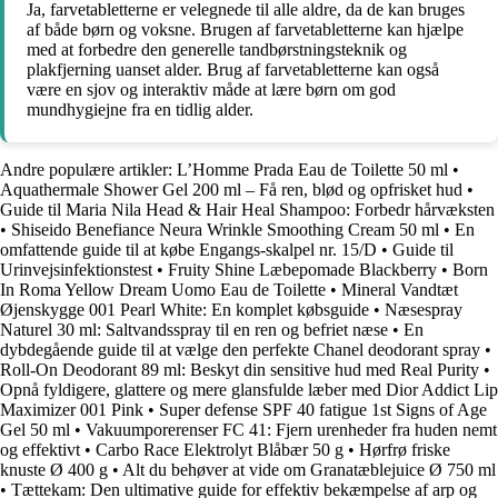
Ja, farvetabletterne er velegnede til alle aldre, da de kan bruges
af både børn og voksne. Brugen af ​​farvetabletterne kan hjælpe
med at forbedre den generelle tandbørstningsteknik og
plakfjerning uanset alder. Brug af farvetabletterne kan også
være en sjov og interaktiv måde at lære børn om god
mundhygiejne fra en tidlig alder.
Andre populære artikler:
L’Homme Prada Eau de Toilette 50 ml
•
Aquathermale Shower Gel 200 ml – Få ren, blød og opfrisket hud
•
Guide til Maria Nila Head & Hair Heal Shampoo: Forbedr hårvæksten
•
Shiseido Benefiance Neura Wrinkle Smoothing Cream 50 ml
•
En
omfattende guide til at købe Engangs-skalpel nr. 15/D
•
Guide til
Urinvejsinfektionstest
•
Fruity Shine Læbepomade Blackberry
•
Born
In Roma Yellow Dream Uomo Eau de Toilette
•
Mineral Vandtæt
Øjenskygge 001 Pearl White: En komplet købsguide
•
Næsespray
Naturel 30 ml: Saltvandsspray til en ren og befriet næse
•
En
dybdegående guide til at vælge den perfekte Chanel deodorant spray
•
Roll-On Deodorant 89 ml: Beskyt din sensitive hud med Real Purity
•
Opnå fyldigere, glattere og mere glansfulde læber med Dior Addict Lip
Maximizer 001 Pink
•
Super defense SPF 40 fatigue 1st Signs of Age
Gel 50 ml
•
Vakuumporerenser FC 41: Fjern urenheder fra huden nemt
og effektivt
•
Carbo Race Elektrolyt Blåbær 50 g
•
Hørfrø friske
knuste Ø 400 g
•
Alt du behøver at vide om Granatæblejuice Ø 750 ml
•
Tættekam: Den ultimative guide for effektiv bekæmpelse af arp og