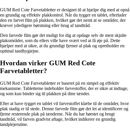
GUM Red Cote Farvetabletter er designet til at hjælpe dig med at opnå
en grundig og effektiv plakkontrol. Når du tygger en tablet, efterlader
den en farvet film på plakken, hvilket gør det nemt at se områder, der
kræver yderligere børstning eller brug af tandtråd.
Den farvede film gør det muligt for dig at opdage selv de mest skjulte
plakområder, som du ellers ville have svært ved at få øje på. Dette
hjælper med at sikre, at du grundigt fjerner al plak og opretholder en
optimal tandhygiejne.
Hvordan virker GUM Red Cote
Farvetabletter?
GUM Red Cote Farvetabletter er baseret på en simpel og effektiv
mekanisme. Tabletterne indeholder farvestoffer, der er sikre at indtage,
og som kun binder sig til plakken på dine tænder.
Efter at have tygget en tablet vil farvestoffet klæbe til de områder, hvor
plak stadig er til stede. Denne farvede film gør det let at identificere og
fjerne resterende plak på tænderne. Når du har børstet og brugt
tandtråd, vil farven gradvist aftage, hvilket indikerer en grundig
tandplejerutine.