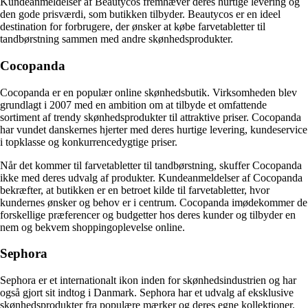
Kundeanmeldelser af Beautycos fremhæver deres hurtige levering og
den gode prisværdi, som butikken tilbyder. Beautycos er en ideel
destination for forbrugere, der ønsker at købe farvetabletter til
tandbørstning sammen med andre skønhedsprodukter.
Cocopanda
Cocopanda er en populær online skønhedsbutik. Virksomheden blev
grundlagt i 2007 med en ambition om at tilbyde et omfattende
sortiment af trendy skønhedsprodukter til attraktive priser. Cocopanda
har vundet danskernes hjerter med deres hurtige levering, kundeservice
i topklasse og konkurrencedygtige priser.
Når det kommer til farvetabletter til tandbørstning, skuffer Cocopanda
ikke med deres udvalg af produkter. Kundeanmeldelser af Cocopanda
bekræfter, at butikken er en betroet kilde til farvetabletter, hvor
kundernes ønsker og behov er i centrum. Cocopanda imødekommer de
forskellige præferencer og budgetter hos deres kunder og tilbyder en
nem og bekvem shoppingoplevelse online.
Sephora
Sephora er et internationalt ikon inden for skønhedsindustrien og har
også gjort sit indtog i Danmark. Sephora har et udvalg af eksklusive
skønhedsprodukter fra populære mærker og deres egne kollektioner.