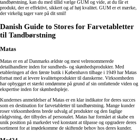
tandbørstning, kan du med tillid vælge GUM og vide, at du får et
produkt, der er effektivt, sikkert og af høj kvalitet. GUM er et mærke,
der virkelig tager vare på dit smil!
Danish Guide to Stores for Farvetabletter
til Tandbørstning
Matas
Matas er en af Danmarks ældste og mest velrenommerede
detailhandlere inden for sundheds- og skønhedsprodukter. Med
etableringen af den første butik i København tilbage i 1949 har Matas
fortsat med at levere kvalitetsprodukter til danskerne. Virksomheden
har opbygget et stærkt omdømme på grund af sin omfattende viden og
ekspertise inden for skønhedspleje.
Kundernes anmeldelser af Matas er en klar indikator for deres succes
som en destination for farvetabletter til tandbørstning. Mange kunder
roser virksomhedens brede udvalg af produkter og den faglige
rådgivning, der tilbydes af personalet. Matas har formået at skabe en
unik position på markedet ved konstant at tilpasse og opgradere deres
sortiment for at imødekomme de skiftende behov hos deres kunder.