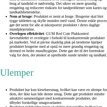
brug af tandtråd er nødvendig. Det sikrer en mere grundig
rengøring og reducerer risikoen for tandproblemer som karies og
tandkødsbetændelse.
Nem at bruge
: Produktet er nemt at bruge. Brugerne skal blot
tygge tabletten og skylle munden med vand. Denne enkle proces
gør det nemt for alle at inkorporere produktet i deres daglige
mundplejerutine.
Overlegen effektivitet
: GUM Red Cote Plakkontrol
farvetabletter er overlegne i forhold til konkurrerende produkter
på markedet. Ved at påvise skadelig plak på tænderne hjælper
produktet brugerne med at opnå en mere grundig rengøring og
dermed en bedre mundhygiejne. Dette gør det til det foretrukne
valg for dem, der ønsker at opretholde sunde tænder og tandkød.
Ulemper
Produktet har kun kirsebærsmag, hvilket kan være en ulempe for
dem, der ikke kan lide denne smag. Dette gør produktet mindre
attraktivt sammenlignet med konkurrerende produkter, der
tilbyder forskellige smagsvarianter.
Produktet indeholder ingen skadelige farvestoffer, hvilket kan