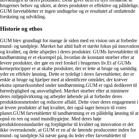
brugernes behov og sikrer, at deres produkter er effektive og pålidelige.
GUM farvetabletter er ingen undtagelse og er resultatet af omfattende
forskning og udvikling.
Historie og ethos
GUM blev grundlagt for mange år siden med en vision om at forbedre
mund- og tandpleje. Mærket har altid haft et stærkt fokus på innovation
og kvalitet, og dette afspejles i deres produkter. GUMs farvetabletter til
tandbørstning er et eksempel på, hvordan de konstant stræber efter at
levere produkter, der gør en reel forskel i brugernes liv.Et af GUMs
kerneprincipper er at skabe produkter, der er lette at bruge og samtidig
yder en effektiv løsning. Dette er tydeligt i deres farvetabletter, der er
enkle at bruge og hjælper med at identificere områder, der kræver
ekstra opmærksomhed under tandbørstning.GUM er også dedikeret til
bæredygtighed og ansvarlighed. Mærket stræber efter at minimere
deres miljøpåvirkning og arbejder løbende på at forbedre deres
produktionsmetoder og reducere affald. Dette viser deres engagement i
at levere produkter af høj kvalitet, der også tager hensyn til vores
planet.GUM farvetabletter til tandbørstning er en pålidelig løsning til at
opnå en ren og sund mundhygiejne. Med deres høje
produktionsstandarder og forpligtelse til kvalitet og innovation er det
ikke overraskende, at GUM er en af ​​de førende producenter inden for
mund- og tandpleje.Så næste gang du leder efter farvetabletter til