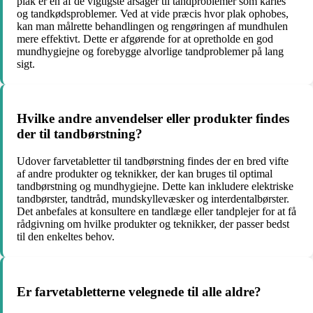
plak er en af ​​de vigtigste årsager til tandproblemer som karies
og tandkødsproblemer. Ved at vide præcis hvor plak ophobes,
kan man målrette behandlingen og rengøringen af mundhulen
mere effektivt. Dette er afgørende for at opretholde en god
mundhygiejne og forebygge alvorlige tandproblemer på lang
sigt.
Hvilke andre anvendelser eller produkter findes
der til tandbørstning?
Udover farvetabletter til tandbørstning findes der en bred vifte
af andre produkter og teknikker, der kan bruges til optimal
tandbørstning og mundhygiejne. Dette kan inkludere elektriske
tandbørster, tandtråd, mundskyllevæsker og interdentalbørster.
Det anbefales at konsultere en tandlæge eller tandplejer for at få
rådgivning om hvilke produkter og teknikker, der passer bedst
til den enkeltes behov.
Er farvetabletterne velegnede til alle aldre?