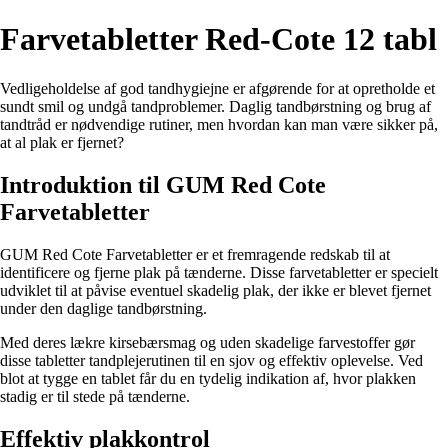
Farvetabletter Red-Cote 12 tabl
Vedligeholdelse af god tandhygiejne er afgørende for at opretholde et
sundt smil og undgå tandproblemer. Daglig tandbørstning og brug af
tandtråd er nødvendige rutiner, men hvordan kan man være sikker på,
at al plak er fjernet?
Introduktion til GUM Red Cote
Farvetabletter
GUM Red Cote Farvetabletter er et fremragende redskab til at
identificere og fjerne plak på tænderne. Disse farvetabletter er specielt
udviklet til at påvise eventuel skadelig plak, der ikke er blevet fjernet
under den daglige tandbørstning.
Med deres lækre kirsebærsmag og uden skadelige farvestoffer gør
disse tabletter tandplejerutinen til en sjov og effektiv oplevelse. Ved
blot at tygge en tablet får du en tydelig indikation af, hvor plakken
stadig er til stede på tænderne.
Effektiv plakkontrol