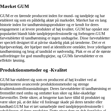
Mærket GUM
GUM er en førende producent inden for mund- og tandpleje og har
etableret sig som en pålidelig aktør på markedet. Mærket har en lang
historie inden for tandbørstningsprodukter og er kendt for deres
engagement i at levere produkter af høj kvalitet. GUM har opnået stor
popularitet blandt både tandplejeprofessionelle og forbrugere.GUM
farvetabletter til tandbørstning er ingen undtagelse. Disse farvetabletter
er specielt designet til at påvise skadelig plak på tænderne. Det er et
hjælpeværktøj, der hjælper med at identificere områder, hvor yderligere
tandbørstning og brug af tandtråd er nødvendig. Plak er en af de største
udfordringer for god mundhygiejne, og GUMs farvetabletter er en
effektiv løsning.
Produktionsmetoder og -Kvalitet
GUM har etableret sig som en producent af høj kvalitet ved at
implementere avancerede produktionsmetoder og strenge
kvalitetskontrolforanstaltninger. Deres farvetabletter til tandbørstning er
fremstillet med omhu og omfatter kun sikre og ikke-skadelige
farvestoffer. Dette sikrer, at brugerne kan have tillid til produktet og
være sikre på, at det ikke vil forårsage skade på deres tænder eller
tandkød.GUM har et tæt samarbejde med tandplejeprofessionelle i
udviklingen af deres produkter. Dette giver dem en dyb forståelse af