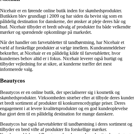
Nicehair er en førende online butik inden for skønhedsprodukter.
Butikken blev grundlagt i 2009 og har siden da bevist sig som en
pålidelig destination for danskerne, der ønsker at pleje deres hår og
hud. Nicehair tilbyder et bredt udvalg af produkter fra både velkendte
mærker og spændende opkomlinge på markedet.
Når det handler om farvetabletter til tandbørstning, har Nicehair et
væld af forskellige produkter at vælge imellem. Kundeanmeldelser
bekræfter, at Nicehair er en pålidelig kilde til farvetabletter, hvor
kundernes behov altid er i fokus. Nicehair leverer også hurtigt og
tilbyder vejledning for at sikre, at kunderne træffer det mest
informerede valg.
Beautycos
Beautycos er en online butik, der specialiserer sig i kosmetik og
skønhedsprodukter. Virksomheden stræber efter at tilbyde deres kunder
et bredt sortiment af produkter til konkurrencedygtige priser. Deres
engagement i at levere kvalitetsprodukter og en god kundeoplevelse
har gjort dem til en pålidelig destination for mange danskere.
Beautycos har også farvetabletter til tandbørstning i deres sortiment og
tilbyder en bred vifte af produkter fra forskellige mærker.