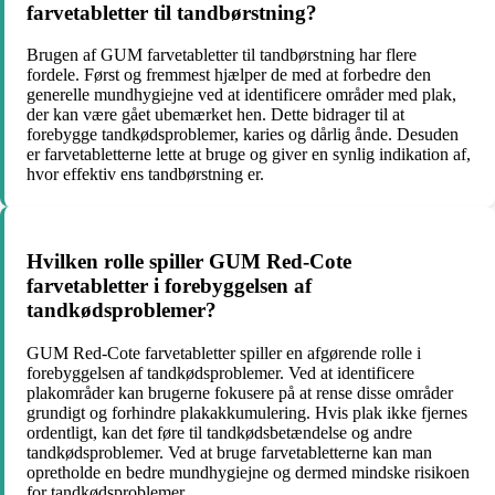
farvetabletter til tandbørstning?
Brugen af ​​GUM farvetabletter til tandbørstning har flere
fordele. Først og fremmest hjælper de med at forbedre den
generelle mundhygiejne ved at identificere områder med plak,
der kan være gået ubemærket hen. Dette bidrager til at
forebygge tandkødsproblemer, karies og dårlig ånde. Desuden
er farvetabletterne lette at bruge og giver en synlig indikation af,
hvor effektiv ens tandbørstning er.
Hvilken rolle spiller GUM Red-Cote
farvetabletter i forebyggelsen af ​​
tandkødsproblemer?
GUM Red-Cote farvetabletter spiller en afgørende rolle i
forebyggelsen af ​​tandkødsproblemer. Ved at identificere
plakområder kan brugerne fokusere på at rense disse områder
grundigt og forhindre plakakkumulering. Hvis plak ikke fjernes
ordentligt, kan det føre til tandkødsbetændelse og andre
tandkødsproblemer. Ved at bruge farvetabletterne kan man
opretholde en bedre mundhygiejne og dermed mindske risikoen
for tandkødsproblemer.