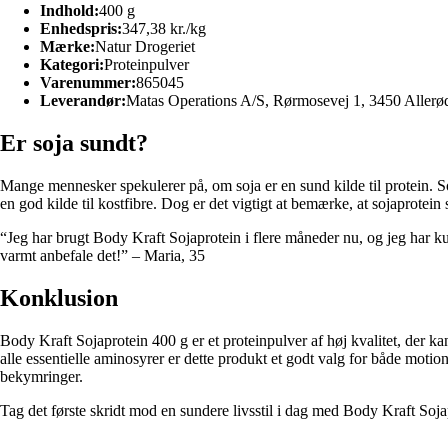
Indhold:
400 g
Enhedspris:
347,38 kr./kg
Mærke:
Natur Drogeriet
Kategori:
Proteinpulver
Varenummer:
865045
Leverandør:
Matas Operations A/S, Rørmosevej 1, 3450 Allerø
Er soja sundt?
Mange mennesker spekulerer på, om soja er en sund kilde til protein. Soj
en god kilde til kostfibre. Dog er det vigtigt at bemærke, at sojaprotein 
“Jeg har brugt Body Kraft Sojaprotein i flere måneder nu, og jeg har k
varmt anbefale det!” – Maria, 35
Konklusion
Body Kraft Sojaprotein 400 g er et proteinpulver af høj kvalitet, der k
alle essentielle aminosyrer er dette produkt et godt valg for både motio
bekymringer.
Tag det første skridt mod en sundere livsstil i dag med Body Kraft Soja