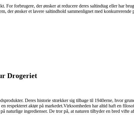
t. For forbrugere, der ønsker at reducere deres saltindtag eller har br
dem, der ønsker et lavere saltindhold sammenlignet med konkurrerende 
ur Drogeriet
dsprodukter. Deres historie strækker sig tilbage til 1940erne, hvor gru
il en respekteret aktør på markedet.Virksomheden har altid haft en filos
 på naturlige ingredienser. De tror på, at naturen tilbyder en bred vifte a