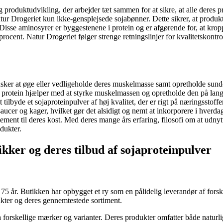
 produktudvikling, der arbejder tæt sammen for at sikre, at alle deres pr
Natur Drogeriet kun ikke-gensplejsede sojabønner. Dette sikrer, at produk
. Disse aminosyrer er byggestenene i protein og er afgørende for, at kro
cent. Natur Drogeriet følger strenge retningslinjer for kvalitetskontrol 
ønsker at øge eller vedligeholde deres muskelmasse samt opretholde sunde
 af protein hjælper med at styrke muskelmassen og opretholde den på lang
 tilbyde et sojaproteinpulver af høj kvalitet, der er rigt på næringsstoffe
saucer og kager, hvilket gør det alsidigt og nemt at inkorporere i hverda
plement til deres kost. Med deres mange års erfaring, filosofi om at udn
dukter.
ikker og deres tilbud af sojaproteinpulver
r 75 år. Butikken har opbygget et ry som en pålidelig leverandør af fors
kter og deres gennemtestede sortiment.
a forskellige mærker og varianter. Deres produkter omfatter både naturli