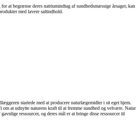
ug for at begrænse deres natriumindtag af sundhedsmæssige årsager, kan
produkter med lavere saltindhold.
ndlæggeren startede med at producere naturlægemidler i sit eget hjem.
ofi om at udnytte naturens kraft til at fremme sundhed og velvære. Natur
f gavnlige ressourcer, og deres mål er at bringe disse ressourcer til