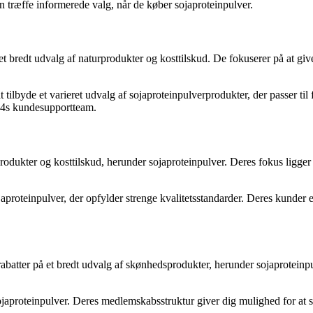
n træffe informerede valg, når de køber sojaproteinpulver.
 et bredt udvalg af naturprodukter og kosttilskud. De fokuserer på at gi
t tilbyde et varieret udvalg af sojaproteinpulverprodukter, der passer ti
d24s kundesupportteam.
produkter og kosttilskud, herunder sojaproteinpulver. Deres fokus ligge
roteinpulver, der opfylder strenge kvalitetsstandarder. Deres kunder er 
batter på et bredt udvalg af skønhedsprodukter, herunder sojaproteinpu
sojaproteinpulver. Deres medlemskabsstruktur giver dig mulighed for at 