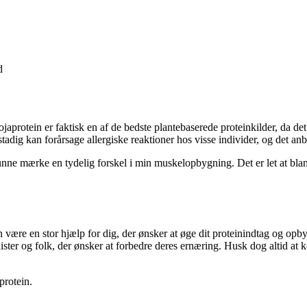
d
aprotein er faktisk en af de bedste plantebaserede proteinkilder, da det 
stadig kan forårsage allergiske reaktioner hos visse individer, og det anbe
unne mærke en tydelig forskel i min muskelopbygning. Det er let at bla
an være en stor hjælp for dig, der ønsker at øge dit proteinindtag og op
nister og folk, der ønsker at forbedre deres ernæring. Husk dog altid at
protein.