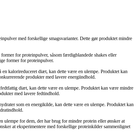
inpulver med forskellige smagsvarianter. Dette gør produktet mindre
 former for proteinpulver, såsom færdigblandede shakes eller
ge former for proteinpulver.
på en kalorireduceret diæt, kan dette være en ulempe. Produktet kan
 konkurrerende produkter med lavere energiindhold.
n fedtfattig diæt, kan dette være en ulempe. Produktet kan være mindre
rodukter med lavere fedtindhold.
lhydrater som en energikilde, kan dette være en ulempe. Produktet kan
dratindhold.
n ulempe for dem, der har brug for mindre protein eller ønsker at
r ønsker at eksperimentere med forskellige proteinkilder sammenlignet