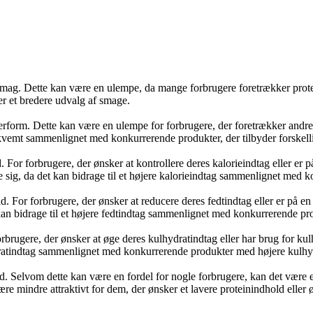
smag. Dette kan være en ulempe, da mange forbrugere foretrækker prote
er et bredere udvalg af smage.
rform. Dette kan være en ulempe for forbrugere, der foretrækker andre
kvemt sammenlignet med konkurrerende produkter, der tilbyder forskelli
 For forbrugere, der ønsker at kontrollere deres kalorieindtag eller er 
abe sig, da det kan bidrage til et højere kalorieindtag sammenlignet med
d. For forbrugere, der ønsker at reducere deres fedtindtag eller er på e
et kan bidrage til et højere fedtindtag sammenlignet med konkurrerende p
rbrugere, der ønsker at øge deres kulhydratindtag eller har brug for ku
ydratindtag sammenlignet med konkurrerende produkter med højere kulhy
d. Selvom dette kan være en fordel for nogle forbrugere, kan det være e
 være mindre attraktivt for dem, der ønsker et lavere proteinindhold elle