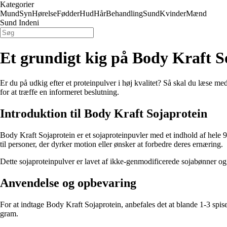
Kategorier
Mund
Syn
Hørelse
Fødder
Hud
Hår
Behandling
Sund
Kvinder
Mænd
Sund Indeni
Et grundigt kig på Body Kraft S
Er du på udkig efter et proteinpulver i høj kvalitet? Så skal du læse me
for at træffe en informeret beslutning.
Introduktion til Body Kraft Sojaprotein
Body Kraft Sojaprotein er et sojaproteinpuvler med et indhold af hele 9
til personer, der dyrker motion eller ønsker at forbedre deres ernæring.
Dette sojaproteinpulver er lavet af ikke-genmodificerede sojabønner og 
Anvendelse og opbevaring
For at indtage Body Kraft Sojaprotein, anbefales det at blande 1-3 spis
gram.