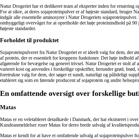
Natur Drogeriet har et dedikeret team af eksperter inden for ernæring og
For at sikre, at deres sojaproteinpulver er af højeste standard, bruger 
indgår alle essentielle aminosyrer i Natur Drogeriets sojaproteinpulver
omhyggeligt overvåget for at opretholde det høje proteinindhold på 90 pro
højeste standarder.
Forholdet til produktet
Sojaproteinpulveret fra Natur Drogeriet er et ideelt valg for dem, der 
af protein, der er essentielt for kroppens funktioner. Det høje indhold
afgørende for bevægelse og generel trivsel. Natur Drogeriet er stolt af at
varieret kost og anvendes i forskellige opskrifter, herunder grød, brød, 
foretrukne valg for dem, der søger et sundt, naturligt og pålideligt sup
etableret sig som en førende producent af sojaprotein og andre helsepro
En omfattende oversigt over forskellige but
Matas
Matas er en veletableret detailkæde i Danmark, der har eksisteret i ove
Kundeanmeldelser roser Matas for deres brede udvalg af kvalitetsprodu
Matas er kendt for at have et omfattende udvalg af sojaproteinpulver fr