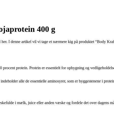
ojaprotein 400 g
d her. I denne artikel vil vi tage et nærmere kig på produktet “Body Kra
0 procent protein. Protein er essentielt for opbygning og vedligeholdel
indeholder alle de essentielle aminosyrer, som er byggestenene i protei
eskefulde i mælk, juice eller anden væske og fordele det over dagens mål