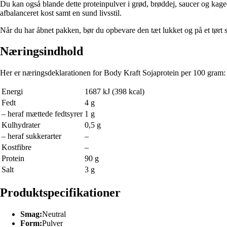
Du kan også blande dette proteinpulver i grød, brøddej, saucer og kaged
afbalanceret kost samt en sund livsstil.
Når du har åbnet pakken, bør du opbevare den tæt lukket og på et tørt s
Næringsindhold
Her er næringsdeklarationen for Body Kraft Sojaprotein per 100 gram:
Energi
1687 kJ (398 kcal)
Fedt
4 g
– heraf mættede fedtsyrer
1 g
Kulhydrater
0,5 g
– heraf sukkerarter
–
Kostfibre
–
Protein
90 g
Salt
3 g
Produktspecifikationer
Smag:
Neutral
Form:
Pulver