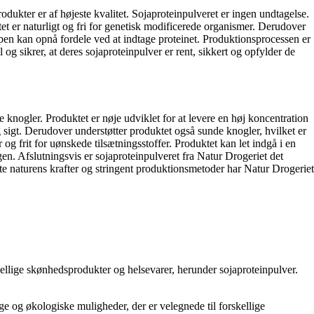
odukter er af højeste kvalitet. Sojaproteinpulveret er ingen undtagelse.
tet er naturligt og fri for genetisk modificerede organismer. Derudover
ppen kan opnå fordele ved at indtage proteinet. Produktionsprocessen er
og sikrer, at deres sojaproteinpulver er rent, sikkert og opfylder de
 knogler. Produktet er nøje udviklet for at levere en høj koncentration
 sigt. Derudover understøtter produktet også sunde knogler, hvilket er
r og frit for uønskede tilsætningsstoffer. Produktet kan let indgå i en
gen. Afslutningsvis er sojaproteinpulveret fra Natur Drogeriet det
ytte naturens krafter og stringent produktionsmetoder har Natur Drogeriet
kellige skønhedsprodukter og helsevarer, herunder sojaproteinpulver.
ge og økologiske muligheder, der er velegnede til forskellige