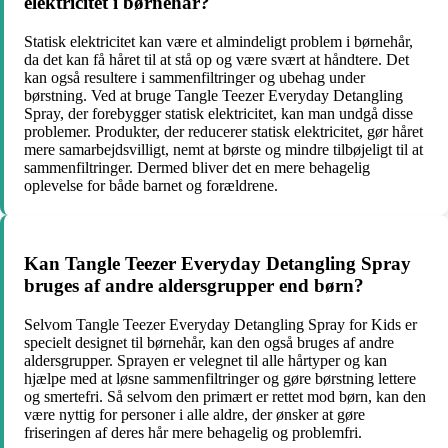
elektricitet i børnehår?
Statisk elektricitet kan være et almindeligt problem i børnehår,
da det kan få håret til at stå op og være svært at håndtere. Det
kan også resultere i sammenfiltringer og ubehag under
børstning. Ved at bruge Tangle Teezer Everyday Detangling
Spray, der forebygger statisk elektricitet, kan man undgå disse
problemer. Produkter, der reducerer statisk elektricitet, gør håret
mere samarbejdsvilligt, nemt at børste og mindre tilbøjeligt til at
sammenfiltringer. Dermed bliver det en mere behagelig
oplevelse for både barnet og forældrene.
Kan Tangle Teezer Everyday Detangling Spray
bruges af andre aldersgrupper end børn?
Selvom Tangle Teezer Everyday Detangling Spray for Kids er
specielt designet til børnehår, kan den også bruges af andre
aldersgrupper. Sprayen er velegnet til alle hårtyper og kan
hjælpe med at løsne sammenfiltringer og gøre børstning lettere
og smertefri. Så selvom den primært er rettet mod børn, kan den
være nyttig for personer i alle aldre, der ønsker at gøre
friseringen af deres hår mere behagelig og problemfri.