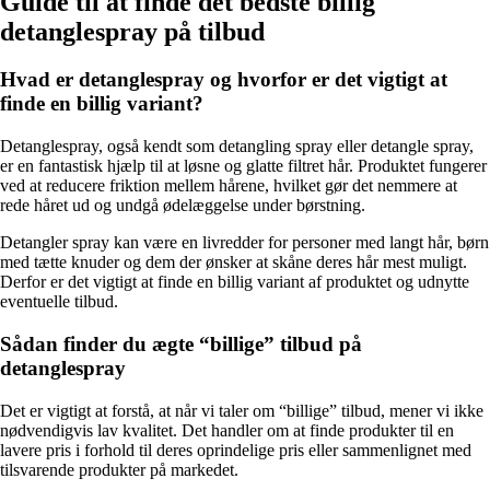
Guide til at finde det bedste billig
detanglespray på tilbud
Hvad er detanglespray og hvorfor er det vigtigt at
finde en billig variant?
Detanglespray, også kendt som detangling spray eller detangle spray,
er en fantastisk hjælp til at løsne og glatte filtret hår. Produktet fungerer
ved at reducere friktion mellem hårene, hvilket gør det nemmere at
rede håret ud og undgå ødelæggelse under børstning.
Detangler spray kan være en livredder for personer med langt hår, børn
med tætte knuder og dem der ønsker at skåne deres hår mest muligt.
Derfor er det vigtigt at finde en billig variant af produktet og udnytte
eventuelle tilbud.
Sådan finder du ægte “billige” tilbud på
detanglespray
Det er vigtigt at forstå, at når vi taler om “billige” tilbud, mener vi ikke
nødvendigvis lav kvalitet. Det handler om at finde produkter til en
lavere pris i forhold til deres oprindelige pris eller sammenlignet med
tilsvarende produkter på markedet.