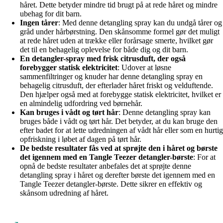
håret. Dette betyder mindre tid brugt på at rede håret og mindre
ubehag for dit barn.
Ingen tårer
: Med denne detangling spray kan du undgå tårer og
gråd under hårbørstning. Den skånsomme formel gør det muligt
at rede håret uden at trække eller forårsage smerte, hvilket gør
det til en behagelig oplevelse for både dig og dit barn.
En detangler-spray med frisk citrusduft, der også
forebygger statisk elektricitet
: Udover at løsne
sammenfiltringer og knuder har denne detangling spray en
behagelig citrusduft, der efterlader håret friskt og velduftende.
Den hjælper også med at forebygge statisk elektricitet, hvilket er
en almindelig udfordring ved børnehår.
Kan bruges i vådt og tørt hår
: Denne detangling spray kan
bruges både i vådt og tørt hår. Det betyder, at du kan bruge den
efter badet for at lette udredningen af vådt hår eller som en hurtig
opfriskning i løbet af dagen på tørt hår.
De bedste resultater fås ved at sprøjte den i håret og børste
det igennem med en Tangle Teezer detangler-børste
: For at
opnå de bedste resultater anbefales det at sprøjte denne
detangling spray i håret og derefter børste det igennem med en
Tangle Teezer detangler-børste. Dette sikrer en effektiv og
skånsom udredning af håret.