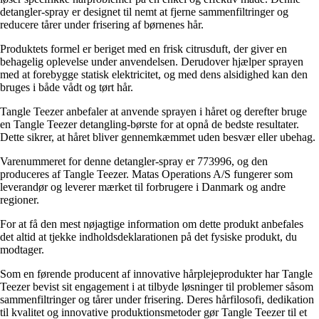
detangler-spray er designet til nemt at fjerne sammenfiltringer og
reducere tårer under frisering af børnenes hår.
Produktets formel er beriget med en frisk citrusduft, der giver en
behagelig oplevelse under anvendelsen. Derudover hjælper sprayen
med at forebygge statisk elektricitet, og med dens alsidighed kan den
bruges i både vådt og tørt hår.
Tangle Teezer anbefaler at anvende sprayen i håret og derefter bruge
en Tangle Teezer detangling-børste for at opnå de bedste resultater.
Dette sikrer, at håret bliver gennemkæmmet uden besvær eller ubehag.
Varenummeret for denne detangler-spray er 773996, og den
produceres af Tangle Teezer. Matas Operations A/S fungerer som
leverandør og leverer mærket til forbrugere i Danmark og andre
regioner.
For at få den mest nøjagtige information om dette produkt anbefales
det altid at tjekke indholdsdeklarationen på det fysiske produkt, du
modtager.
Som en førende producent af innovative hårplejeprodukter har Tangle
Teezer bevist sit engagement i at tilbyde løsninger til problemer såsom
sammenfiltringer og tårer under frisering. Deres hårfilosofi, dedikation
til kvalitet og innovative produktionsmetoder gør Tangle Teezer til et