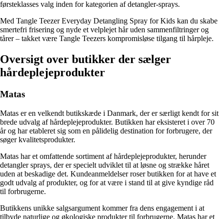
førsteklasses valg inden for kategorien af detangler-sprays.
Med Tangle Teezer Everyday Detangling Spray for Kids kan du skabe
smertefri frisering og nyde et velplejet hår uden sammenfiltringer og
tårer – takket være Tangle Teezers kompromisløse tilgang til hårpleje.
Oversigt over butikker der sælger
hårdeplejeprodukter
Matas
Matas er en velkendt butikskæde i Danmark, der er særligt kendt for sit
brede udvalg af hårdeplejeprodukter. Butikken har eksisteret i over 70
år og har etableret sig som en pålidelig destination for forbrugere, der
søger kvalitetsprodukter.
Matas har et omfattende sortiment af hårdeplejeprodukter, herunder
detangler sprays, der er specielt udviklet til at løsne og strække håret
uden at beskadige det. Kundeanmeldelser roser butikken for at have et
godt udvalg af produkter, og for at være i stand til at give kyndige råd
til forbrugerne.
Butikkens unikke salgsargument kommer fra dens engagement i at
tilbyde naturlige og økologiske produkter til forbrugerne. Matas har et