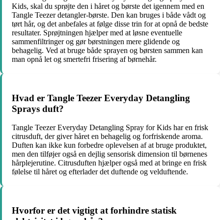
Kids, skal du sprøjte den i håret og børste det igennem med en
Tangle Teezer detangler-børste. Den kan bruges i både vådt og
tørt hår, og det anbefales at følge disse trin for at opnå de bedste
resultater. Sprøjtningen hjælper med at løsne eventuelle
sammenfiltringer og gør børstningen mere glidende og
behagelig. Ved at bruge både sprayen og børsten sammen kan
man opnå let og smertefri frisering af børnehår.
Hvad er Tangle Teezer Everyday Detangling
Sprays duft?
Tangle Teezer Everyday Detangling Spray for Kids har en frisk
citrusduft, der giver håret en behagelig og forfriskende aroma.
Duften kan ikke kun forbedre oplevelsen af at bruge produktet,
men den tilføjer også en dejlig sensorisk dimension til børnenes
hårplejerutine. Citrusduften hjælper også med at bringe en frisk
følelse til håret og efterlader det duftende og velduftende.
Hvorfor er det vigtigt at forhindre statisk