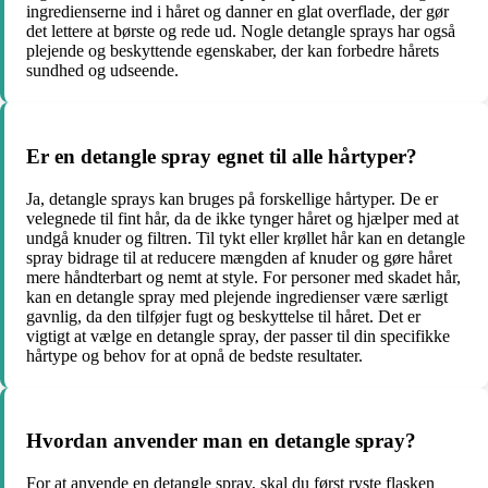
ingredienserne ind i håret og danner en glat overflade, der gør
det lettere at børste og rede ud. Nogle detangle sprays har også
plejende og beskyttende egenskaber, der kan forbedre hårets
sundhed og udseende.
Er en detangle spray egnet til alle hårtyper?
Ja, detangle sprays kan bruges på forskellige hårtyper. De er
velegnede til fint hår, da de ikke tynger håret og hjælper med at
undgå knuder og filtren. Til tykt eller krøllet hår kan en detangle
spray bidrage til at reducere mængden af knuder og gøre håret
mere håndterbart og nemt at style. For personer med skadet hår,
kan en detangle spray med plejende ingredienser være særligt
gavnlig, da den tilføjer fugt og beskyttelse til håret. Det er
vigtigt at vælge en detangle spray, der passer til din specifikke
hårtype og behov for at opnå de bedste resultater.
Hvordan anvender man en detangle spray?
For at anvende en detangle spray, skal du først ryste flasken