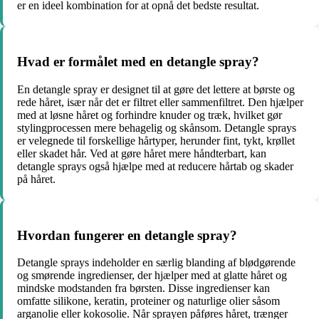
er en ideel kombination for at opnå det bedste resultat.
Hvad er formålet med en detangle spray?
En detangle spray er designet til at gøre det lettere at børste og
rede håret, især når det er filtret eller sammenfiltret. Den hjælper
med at løsne håret og forhindre knuder og træk, hvilket gør
stylingprocessen mere behagelig og skånsom. Detangle sprays
er velegnede til forskellige hårtyper, herunder fint, tykt, krøllet
eller skadet hår. Ved at gøre håret mere håndterbart, kan
detangle sprays også hjælpe med at reducere hårtab og skader
på håret.
Hvordan fungerer en detangle spray?
Detangle sprays indeholder en særlig blanding af blødgørende
og smørende ingredienser, der hjælper med at glatte håret og
mindske modstanden fra børsten. Disse ingredienser kan
omfatte silikone, keratin, proteiner og naturlige olier såsom
arganolie eller kokosolie. Når sprayen påføres håret, trænger