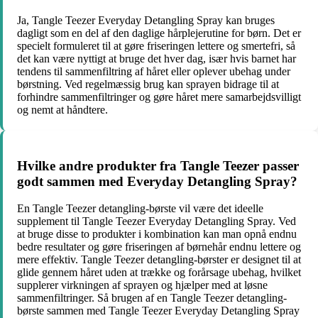
Ja, Tangle Teezer Everyday Detangling Spray kan bruges
dagligt som en del af den daglige hårplejerutine for børn. Det er
specielt formuleret til at gøre friseringen lettere og smertefri, så
det kan være nyttigt at bruge det hver dag, især hvis barnet har
tendens til sammenfiltring af håret eller oplever ubehag under
børstning. Ved regelmæssig brug kan sprayen bidrage til at
forhindre sammenfiltringer og gøre håret mere samarbejdsvilligt
og nemt at håndtere.
Hvilke andre produkter fra Tangle Teezer passer
godt sammen med Everyday Detangling Spray?
En Tangle Teezer detangling-børste vil være det ideelle
supplement til Tangle Teezer Everyday Detangling Spray. Ved
at bruge disse to produkter i kombination kan man opnå endnu
bedre resultater og gøre friseringen af børnehår endnu lettere og
mere effektiv. Tangle Teezer detangling-børster er designet til at
glide gennem håret uden at trække og forårsage ubehag, hvilket
supplerer virkningen af sprayen og hjælper med at løsne
sammenfiltringer. Så brugen af en Tangle Teezer detangling-
børste sammen med Tangle Teezer Everyday Detangling Spray