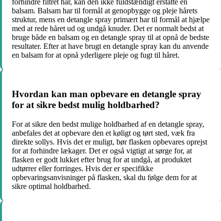
forhindre filtret hår, kan den ikke fuldstændigt erstatte en
balsam. Balsam har til formål at genopbygge og pleje hårets
struktur, mens en detangle spray primært har til formål at hjælpe
med at rede håret ud og undgå knuder. Det er normalt bedst at
bruge både en balsam og en detangle spray til at opnå de bedste
resultater. Efter at have brugt en detangle spray kan du anvende
en balsam for at opnå yderligere pleje og fugt til håret.
Hvordan kan man opbevare en detangle spray
for at sikre bedst mulig holdbarhed?
For at sikre den bedst mulige holdbarhed af en detangle spray,
anbefales det at opbevare den et køligt og tørt sted, væk fra
direkte sollys. Hvis det er muligt, bør flasken opbevares oprejst
for at forhindre lækager. Det er også vigtigt at sørge for, at
flasken er godt lukket efter brug for at undgå, at produktet
udtørrer eller forringes. Hvis der er specifikke
opbevaringsanvisninger på flasken, skal du følge dem for at
sikre optimal holdbarhed.