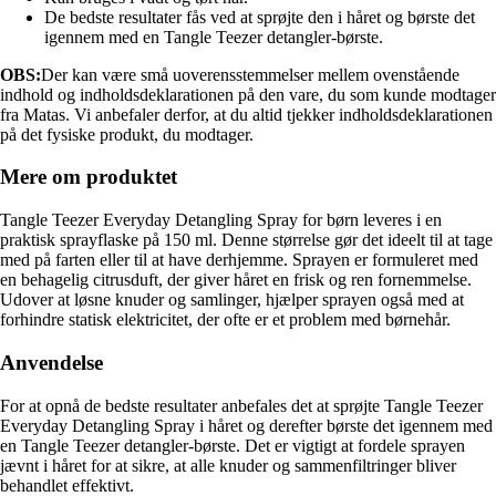
De bedste resultater fås ved at sprøjte den i håret og børste det
igennem med en Tangle Teezer detangler-børste.
OBS:
Der kan være små uoverensstemmelser mellem ovenstående
indhold og indholdsdeklarationen på den vare, du som kunde modtager
fra Matas. Vi anbefaler derfor, at du altid tjekker indholdsdeklarationen
på det fysiske produkt, du modtager.
Mere om produktet
Tangle Teezer Everyday Detangling Spray for børn leveres i en
praktisk sprayflaske på 150 ml. Denne størrelse gør det ideelt til at tage
med på farten eller til at have derhjemme. Sprayen er formuleret med
en behagelig citrusduft, der giver håret en frisk og ren fornemmelse.
Udover at løsne knuder og samlinger, hjælper sprayen også med at
forhindre statisk elektricitet, der ofte er et problem med børnehår.
Anvendelse
For at opnå de bedste resultater anbefales det at sprøjte Tangle Teezer
Everyday Detangling Spray i håret og derefter børste det igennem med
en Tangle Teezer detangler-børste. Det er vigtigt at fordele sprayen
jævnt i håret for at sikre, at alle knuder og sammenfiltringer bliver
behandlet effektivt.