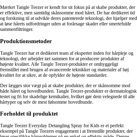
Mærket Tangle Teezer er kendt for sit fokus på at skabe produkter, der
er effektive, men samtidig skånsomme mod håret. De har dedikeret tid
og forskning til at udvikle deres patenterede teknologi, der hjælper med
at løse hårets udfordringer uden at forårsage skader eller smertefulde
sammenfiltringer.
Produktionsmetoder
Tangle Teezer har et dedikeret team af eksperter inden for hårpleje og
teknologi, der arbejder tæt sammen for at producere produkter af
højeste kvalitet. Alle Tangle Teezer-produkter er omhyggeligt
fremstillet med brugen af avancerede teknikker og materialer af høj
kvalitet for at sikre, at de opfylder de højeste standarder.
Der lægges stor vægt på at skabe produkter, der er skånsomme mod
både håret og hovedbunden. Tangle Teezer-produkter er dermatologisk
testet og fri for skadelige kemikalier, hvilket gør dem velegnede til alle
hårtyper og selv de mest følsomme hovedbunde.
Forholdet til produktet
Tangle Teezer Everyday Detangling Spray for Kids er et perfekt
eksempel på Tangle Teezers engagement i at fremstille produkter, der
løser specifikke hårproblemer på en enkel og effektiv måde. Denne