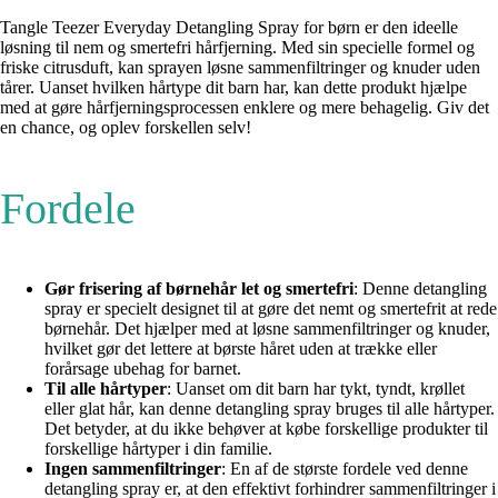
Tangle Teezer Everyday Detangling Spray for børn er den ideelle
løsning til nem og smertefri hårfjerning. Med sin specielle formel og
friske citrusduft, kan sprayen løsne sammenfiltringer og knuder uden
tårer. Uanset hvilken hårtype dit barn har, kan dette produkt hjælpe
med at gøre hårfjerningsprocessen enklere og mere behagelig. Giv det
en chance, og oplev forskellen selv!
Fordele
Gør frisering af børnehår let og smertefri
: Denne detangling
spray er specielt designet til at gøre det nemt og smertefrit at rede
børnehår. Det hjælper med at løsne sammenfiltringer og knuder,
hvilket gør det lettere at børste håret uden at trække eller
forårsage ubehag for barnet.
Til alle hårtyper
: Uanset om dit barn har tykt, tyndt, krøllet
eller glat hår, kan denne detangling spray bruges til alle hårtyper.
Det betyder, at du ikke behøver at købe forskellige produkter til
forskellige hårtyper i din familie.
Ingen sammenfiltringer
: En af de største fordele ved denne
detangling spray er, at den effektivt forhindrer sammenfiltringer i