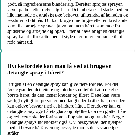
godt, så ingredienserne blander sig. Derefter sprøjtes sprayen
jævnt på helt eller delvist tørt hår. Det anbefales at starte med en
lille mængde og gradvist øge behovet, afhængigt af længden og
teksturen af ​​dit hår. Du kan bruge dine fingre eller en bredtandet
kam til at arbejde sprayen jævnt gennem håret, startende fra
spidserne og arbejde dig opad. Efter at have brugt en detangle
spray kan du fortsætte med at style eller bruge en børste til at
rede håret ud.
Hvilke fordele kan man få ved at bruge en
detangle spray i håret?
Brugen af en detangle spray kan give flere fordele. For det
første gør den det lettere og mindre smertefuldt at rede eller
børste håret, da den løsner knuder og filtret. Dette kan være
særligt nyttigt for personer med langt eller krøllet hår, der ellers
kan opleve besvær med at håndtere håret. Derudover kan en
detangle spray øge hårets glans og blødhed, da den glatter håret
og reducerer skader forårsaget af børstning og trækhår. Nogle
detangle sprays indeholder også UV-beskyttelse, der hjælper
med at bevare hårfarven og beskytte mod solens skadelige
stråler.