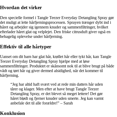
Hvordan det virker
Den specielle formel i Tangle Teezer Everyday Detangling Spray gør
det muligt at lette hårfjerningsprocessen. Sprayen trænger dybt ind i
håret og arbejder sig igennem knuder og sammenfiltringer, hvilket
efterlader håret glat og velplejet. Den friske citrusduft giver også en
behagelig oplevelse under hårfjerning.
Effektiv til alle hårtyper
Uanset om dit barn har glat hår, krøllet hår eller tykt hår, kan Tangle
Teezer Everyday Detangling Spray hjælpe med at løse
sammenfiltringer. Produktet er skånsomt nok til at blive brugt på både
vådt og tørt hår og giver dermed alsidighed, når det kommer til
hårfjerning.
“Jeg har altid haft svært ved at rede min datters hår uden
tårer og klager. Men efter at have brugt Tangle Teezer
Detangling Spray, er det blevet så meget lettere! Det gør
håret blødt og fjerner knuder uden smerte. Jeg kan varmt
anbefale det til alle forældre!” – Sarah
Konklusion