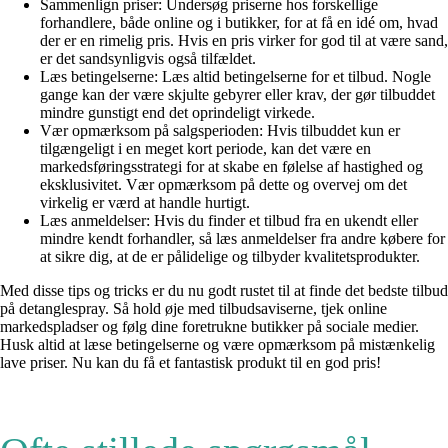
Sammenlign priser: Undersøg priserne hos forskellige
forhandlere, både online og i butikker, for at få en idé om, hvad
der er en rimelig pris. Hvis en pris virker for god til at være sand,
er det sandsynligvis også tilfældet.
Læs betingelserne: Læs altid betingelserne for et tilbud. Nogle
gange kan der være skjulte gebyrer eller krav, der gør tilbuddet
mindre gunstigt end det oprindeligt virkede.
Vær opmærksom på salgsperioden: Hvis tilbuddet kun er
tilgængeligt i en meget kort periode, kan det være en
markedsføringsstrategi for at skabe en følelse af hastighed og
eksklusivitet. Vær opmærksom på dette og overvej om det
virkelig er værd at handle hurtigt.
Læs anmeldelser: Hvis du finder et tilbud fra en ukendt eller
mindre kendt forhandler, så læs anmeldelser fra andre købere for
at sikre dig, at de er pålidelige og tilbyder kvalitetsprodukter.
Med disse tips og tricks er du nu godt rustet til at finde det bedste tilbud
på detanglespray. Så hold øje med tilbudsaviserne, tjek online
markedspladser og følg dine foretrukne butikker på sociale medier.
Husk altid at læse betingelserne og være opmærksom på mistænkelig
lave priser. Nu kan du få et fantastisk produkt til en god pris!