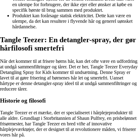
en ulempe for forbrugere, der ikke ejer eller ønsker at købe en
specifik børste til brug sammen med produktet.
Produktet kan forårsage statisk elektricitet. Dette kan være en
ulempe, da det kan resultere i flyvende hår og generel uønsket
hårdannelse.
Tangle Teezer: En detangler-spray, der gør
hårfilosofi smertefri
Når det kommer til at frisere børns hår, kan det ofte være en udfordring
at undgå sammenfiltringer og tårer. Det er her, Tangle Teezer Everyday
Detangling Spray for Kids kommer til undsætning. Denne Spray er
lavet til at gøre frisering af børnenes hår let og smertefri. Uanset
hårtype er denne detangler-spray ideel til at undgå sammenfiltringer og
reducere tårer.
Historie og filosofi
Tangle Teezer er et mærke, der er specialiseret i hårplejeprodukter til
alle aldre. Grundlagt i Storbritannien af Shaun Pulfrey, en prisbelønnet
frisørmester, har Tangle Teezer en bred vifte af innovative
hårplejeværktøjer, der er designet til at revolutionere måden, vi friserer
vores hår på.