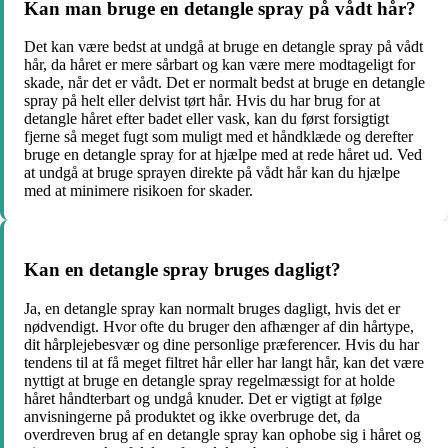
Kan man bruge en detangle spray på vådt hår?
Det kan være bedst at undgå at bruge en detangle spray på vådt
hår, da håret er mere sårbart og kan være mere modtageligt for
skade, når det er vådt. Det er normalt bedst at bruge en detangle
spray på helt eller delvist tørt hår. Hvis du har brug for at
detangle håret efter badet eller vask, kan du først forsigtigt
fjerne så meget fugt som muligt med et håndklæde og derefter
bruge en detangle spray for at hjælpe med at rede håret ud. Ved
at undgå at bruge sprayen direkte på vådt hår kan du hjælpe
med at minimere risikoen for skader.
Kan en detangle spray bruges dagligt?
Ja, en detangle spray kan normalt bruges dagligt, hvis det er
nødvendigt. Hvor ofte du bruger den afhænger af din hårtype,
dit hårplejebesvær og dine personlige præferencer. Hvis du har
tendens til at få meget filtret hår eller har langt hår, kan det være
nyttigt at bruge en detangle spray regelmæssigt for at holde
håret håndterbart og undgå knuder. Det er vigtigt at følge
anvisningerne på produktet og ikke overbruge det, da
overdreven brug af en detangle spray kan ophobe sig i håret og