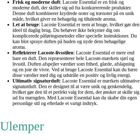
Frisk og moderne duft
: Lacoste Essential er en frisk og
moderne duft, der skiller sig ud fra konkurrerende produkter.
Denne duft kombinerer krydrede noter og trænoter på en unik
måde, hvilket giver en behagelig og tiltalende aroma.
Let at bruge
: Lacoste Essential er nem at bruge, hvilket gør den
ideel til daglig brug. Du behøver ikke bekymre dig om
komplicerede påføringsmetoder eller specielle instruktioner. Du
kan blot spraye duften på huden og nyde dens behagelige
aroma.
Reflekterer Lacoste-livsstilen
: Lacoste Essential er mere end
bare en duft. Den repræsenterer hele Lacoste-mærkets sjæl og
livsstil. Duften afspejler værdier som frihed, glæde, afslapning
og en joie de vivre. Ved at bruge Lacoste Essential kan du bære
disse værdier med dig og udstråle en positiv og livlig energi.
Ultimativ signaturduft
: Lacoste Essential er mærkets ultimative
signaturduft. Den er designet til at være unik og genkendelig,
hvilket gør den til et perfekt valg for dem, der ønsker at skille sig
ud fra mængden. Med Lacoste Essential kan du skabe din egen
personlige stil og efterlade et varigt indtryk.
Ulemper