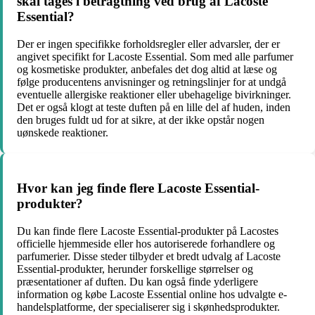
skal tages i betragtning ved brug af Lacoste
Essential?
Der er ingen specifikke forholdsregler eller advarsler, der er
angivet specifikt for Lacoste Essential. Som med alle parfumer
og kosmetiske produkter, anbefales det dog altid at læse og
følge producentens anvisninger og retningslinjer for at undgå
eventuelle allergiske reaktioner eller ubehagelige bivirkninger.
Det er også klogt at teste duften på en lille del af huden, inden
den bruges fuldt ud for at sikre, at der ikke opstår nogen
uønskede reaktioner.
Hvor kan jeg finde flere Lacoste Essential-
produkter?
Du kan finde flere Lacoste Essential-produkter på Lacostes
officielle hjemmeside eller hos autoriserede forhandlere og
parfumerier. Disse steder tilbyder et bredt udvalg af Lacoste
Essential-produkter, herunder forskellige størrelser og
præsentationer af duften. Du kan også finde yderligere
information og købe Lacoste Essential online hos udvalgte e-
handelsplatforme, der specialiserer sig i skønhedsprodukter.