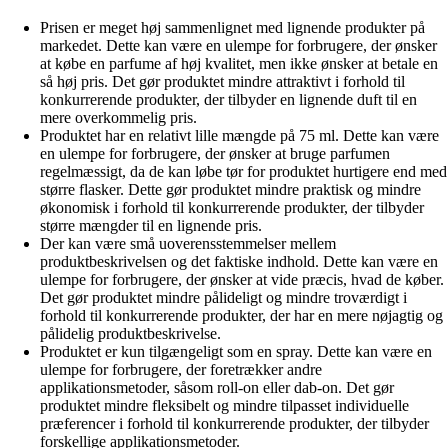
Prisen er meget høj sammenlignet med lignende produkter på
markedet. Dette kan være en ulempe for forbrugere, der ønsker
at købe en parfume af høj kvalitet, men ikke ønsker at betale en
så høj pris. Det gør produktet mindre attraktivt i forhold til
konkurrerende produkter, der tilbyder en lignende duft til en
mere overkommelig pris.
Produktet har en relativt lille mængde på 75 ml. Dette kan være
en ulempe for forbrugere, der ønsker at bruge parfumen
regelmæssigt, da de kan løbe tør for produktet hurtigere end med
større flasker. Dette gør produktet mindre praktisk og mindre
økonomisk i forhold til konkurrerende produkter, der tilbyder
større mængder til en lignende pris.
Der kan være små uoverensstemmelser mellem
produktbeskrivelsen og det faktiske indhold. Dette kan være en
ulempe for forbrugere, der ønsker at vide præcis, hvad de køber.
Det gør produktet mindre pålideligt og mindre troværdigt i
forhold til konkurrerende produkter, der har en mere nøjagtig og
pålidelig produktbeskrivelse.
Produktet er kun tilgængeligt som en spray. Dette kan være en
ulempe for forbrugere, der foretrækker andre
applikationsmetoder, såsom roll-on eller dab-on. Det gør
produktet mindre fleksibelt og mindre tilpasset individuelle
præferencer i forhold til konkurrerende produkter, der tilbyder
forskellige applikationsmetoder.