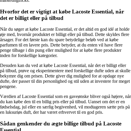
marketingtricks.
Hvorfor det er vigtigt at købe Lacoste Essential, når
det er billigt eller på tilbud
Når du søger at købe Lacoste Essential, er det altid en god idé at holde
øje med, hvornår produktet er billigt eller på tilbud. Dette skyldes flere
årsager. For det første kan du spare betydelige beløb ved at købe
parfumen til en lavere pris. Dette betyder, at du enten vil have flere
penge tilbage i din pung eller mulighed for at købe flere produkter
inden for forskellige kategorier.
Desuden kan du ved at købe Lacoste Essential, når det er billigt eller
på tilbud, prøve og eksperimentere med forskellige dufte uden at skulle
bekymre dig om prisen. Dette giver dig mulighed for at opdage nye
dufte, der passer til din personlighed og stil uden at investere for meget
pengene.
Værdien af Lacoste Essential som en gaveønske bliver også højere, når
du kan købe den til en billig pris eller på tilbud. Uanset om det er en
fødselsdag, jul eller en særlig begivenhed, vil modtageren sætte pris på
en luksuriøs duft, der har været erhvervet til en god pris.
Sådan genkender du ægte billige tilbud på Lacoste
Essential