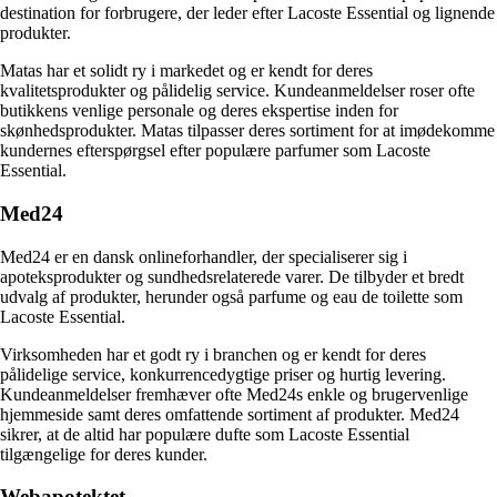
destination for forbrugere, der leder efter Lacoste Essential og lignende
produkter.
Matas har et solidt ry i markedet og er kendt for deres
kvalitetsprodukter og pålidelig service. Kundeanmeldelser roser ofte
butikkens venlige personale og deres ekspertise inden for
skønhedsprodukter. Matas tilpasser deres sortiment for at imødekomme
kundernes efterspørgsel efter populære parfumer som Lacoste
Essential.
Med24
Med24 er en dansk onlineforhandler, der specialiserer sig i
apoteksprodukter og sundhedsrelaterede varer. De tilbyder et bredt
udvalg af produkter, herunder også parfume og eau de toilette som
Lacoste Essential.
Virksomheden har et godt ry i branchen og er kendt for deres
pålidelige service, konkurrencedygtige priser og hurtig levering.
Kundeanmeldelser fremhæver ofte Med24s enkle og brugervenlige
hjemmeside samt deres omfattende sortiment af produkter. Med24
sikrer, at de altid har populære dufte som Lacoste Essential
tilgængelige for deres kunder.
Webapotektet