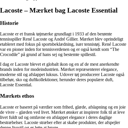
Lacoste – Mærket bag Lacoste Essential
Historie
Lacoste er et fransk tøjmærke grundlagt i 1933 af den berømte
tennisspiller René Lacoste og André Gillier. Mærket blev oprindeligt
etableret med fokus på sportsbeklædning, især tennistøj. René Lacoste
var en pioner inden for tennisverdenen og er også kendt som “The
Crocodile” på grund af hans sej og bestemte spillestil.
I dag er Lacoste blevet et globalt ikon og en af de mest anerkendte
brands inden for modeindustrien. Mærket repræsenterer elegance,
moderne stil og afslappet luksus. Udover tøj producerer Lacoste også
tilbehør, sko og duftkollektioner, herunder deres populære duft,
Lacoste Essential.
Mærkets ethos
Lacoste er baseret på værdier som frihed, glæde, afslapning og en joie
de vivre – glæden ved livet. Mærket ønsker at inspirere folk til at leve
livet fuldt ud og omfavne en afslappet elegance i deres daglige
bestræbelser. Lacoste stræber efter at skabe produkter, der afspejler
denne livsstil og er lette at bruge.