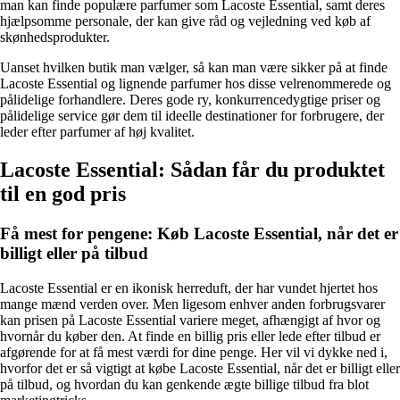
man kan finde populære parfumer som Lacoste Essential, samt deres
hjælpsomme personale, der kan give råd og vejledning ved køb af
skønhedsprodukter.
Uanset hvilken butik man vælger, så kan man være sikker på at finde
Lacoste Essential og lignende parfumer hos disse velrenommerede og
pålidelige forhandlere. Deres gode ry, konkurrencedygtige priser og
pålidelige service gør dem til ideelle destinationer for forbrugere, der
leder efter parfumer af høj kvalitet.
Lacoste Essential: Sådan får du produktet
til en god pris
Få mest for pengene: Køb Lacoste Essential, når det er
billigt eller på tilbud
Lacoste Essential er en ikonisk herreduft, der har vundet hjertet hos
mange mænd verden over. Men ligesom enhver anden forbrugsvarer
kan prisen på Lacoste Essential variere meget, afhængigt af hvor og
hvornår du køber den. At finde en billig pris eller lede efter tilbud er
afgørende for at få mest værdi for dine penge. Her vil vi dykke ned i,
hvorfor det er så vigtigt at købe Lacoste Essential, når det er billigt eller
på tilbud, og hvordan du kan genkende ægte billige tilbud fra blot