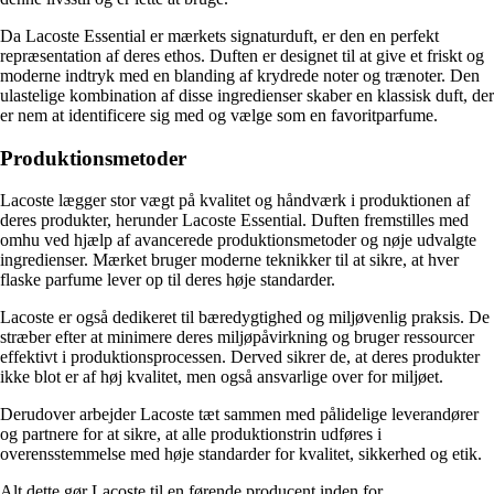
Da Lacoste Essential er mærkets signaturduft, er den en perfekt
repræsentation af deres ethos. Duften er designet til at give et friskt og
moderne indtryk med en blanding af krydrede noter og trænoter. Den
ulastelige kombination af disse ingredienser skaber en klassisk duft, der
er nem at identificere sig med og vælge som en favoritparfume.
Produktionsmetoder
Lacoste lægger stor vægt på kvalitet og håndværk i produktionen af
deres produkter, herunder Lacoste Essential. Duften fremstilles med
omhu ved hjælp af avancerede produktionsmetoder og nøje udvalgte
ingredienser. Mærket bruger moderne teknikker til at sikre, at hver
flaske parfume lever op til deres høje standarder.
Lacoste er også dedikeret til bæredygtighed og miljøvenlig praksis. De
stræber efter at minimere deres miljøpåvirkning og bruger ressourcer
effektivt i produktionsprocessen. Derved sikrer de, at deres produkter
ikke blot er af høj kvalitet, men også ansvarlige over for miljøet.
Derudover arbejder Lacoste tæt sammen med pålidelige leverandører
og partnere for at sikre, at alle produktionstrin udføres i
overensstemmelse med høje standarder for kvalitet, sikkerhed og etik.
Alt dette gør Lacoste til en førende producent inden for