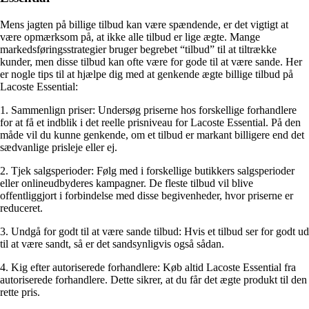
Mens jagten på billige tilbud kan være spændende, er det vigtigt at
være opmærksom på, at ikke alle tilbud er lige ægte. Mange
markedsføringsstrategier bruger begrebet “tilbud” til at tiltrække
kunder, men disse tilbud kan ofte være for gode til at være sande. Her
er nogle tips til at hjælpe dig med at genkende ægte billige tilbud på
Lacoste Essential:
1. Sammenlign priser: Undersøg priserne hos forskellige forhandlere
for at få et indblik i det reelle prisniveau for Lacoste Essential. På den
måde vil du kunne genkende, om et tilbud er markant billigere end det
sædvanlige prisleje eller ej.
2. Tjek salgsperioder: Følg med i forskellige butikkers salgsperioder
eller onlineudbyderes kampagner. De fleste tilbud vil blive
offentliggjort i forbindelse med disse begivenheder, hvor priserne er
reduceret.
3. Undgå for godt til at være sande tilbud: Hvis et tilbud ser for godt ud
til at være sandt, så er det sandsynligvis også sådan.
4. Kig efter autoriserede forhandlere: Køb altid Lacoste Essential fra
autoriserede forhandlere. Dette sikrer, at du får det ægte produkt til den
rette pris.