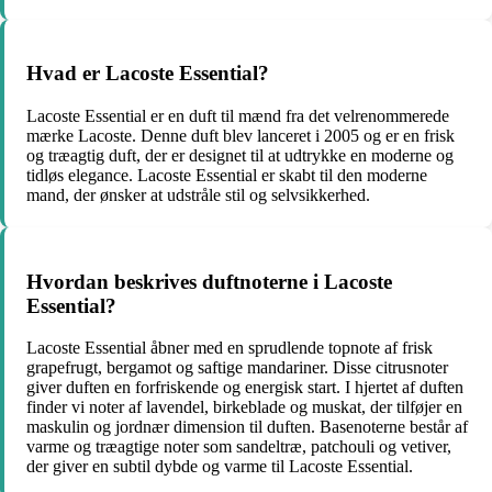
Hvad er Lacoste Essential?
Lacoste Essential er en duft til mænd fra det velrenommerede
mærke Lacoste. Denne duft blev lanceret i 2005 og er en frisk
og træagtig duft, der er designet til at udtrykke en moderne og
tidløs elegance. Lacoste Essential er skabt til den moderne
mand, der ønsker at udstråle stil og selvsikkerhed.
Hvordan beskrives duftnoterne i Lacoste
Essential?
Lacoste Essential åbner med en sprudlende topnote af frisk
grapefrugt, bergamot og saftige mandariner. Disse citrusnoter
giver duften en forfriskende og energisk start. I hjertet af duften
finder vi noter af lavendel, birkeblade og muskat, der tilføjer en
maskulin og jordnær dimension til duften. Basenoterne består af
varme og træagtige noter som sandeltræ, patchouli og vetiver,
der giver en subtil dybde og varme til Lacoste Essential.