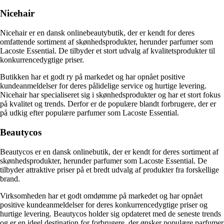
Nicehair
Nicehair er en dansk onlinebeautybutik, der er kendt for deres
omfattende sortiment af skønhedsprodukter, herunder parfumer som
Lacoste Essential. De tilbyder et stort udvalg af kvalitetsprodukter til
konkurrencedygtige priser.
Butikken har et godt ry på markedet og har opnået positive
kundeanmeldelser for deres pålidelige service og hurtige levering.
Nicehair har specialiseret sig i skønhedsprodukter og har et stort fokus
på kvalitet og trends. Derfor er de populære blandt forbrugere, der er
på udkig efter populære parfumer som Lacoste Essential.
Beautycos
Beautycos er en dansk onlinebutik, der er kendt for deres sortiment af
skønhedsprodukter, herunder parfumer som Lacoste Essential. De
tilbyder attraktive priser på et bredt udvalg af produkter fra forskellige
brand.
Virksomheden har et godt omdømme på markedet og har opnået
positive kundeanmeldelser for deres konkurrencedygtige priser og
hurtige levering. Beautycos holder sig opdateret med de seneste trends
og er en ideel destination for forbrugere, der ønsker populære parfumer