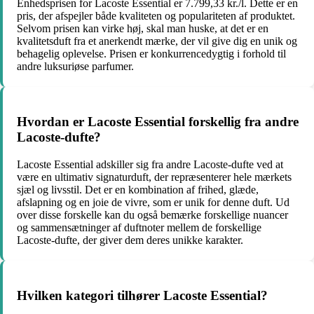
Enhedsprisen for Lacoste Essential er 7.799,33 kr./l. Dette er en
pris, der afspejler både kvaliteten og populariteten af ​​produktet.
Selvom prisen kan virke høj, skal man huske, at det er en
kvalitetsduft fra et anerkendt mærke, der vil give dig en unik og
behagelig oplevelse. Prisen er konkurrencedygtig i forhold til
andre luksuriøse parfumer.
Hvordan er Lacoste Essential forskellig fra andre
Lacoste-dufte?
Lacoste Essential adskiller sig fra andre Lacoste-dufte ved at
være en ultimativ signaturduft, der repræsenterer hele mærkets
sjæl og livsstil. Det er en kombination af frihed, glæde,
afslapning og en joie de vivre, som er unik for denne duft. Ud
over disse forskelle kan du også bemærke forskellige nuancer
og sammensætninger af duftnoter mellem de forskellige
Lacoste-dufte, der giver dem deres unikke karakter.
Hvilken kategori tilhører Lacoste Essential?