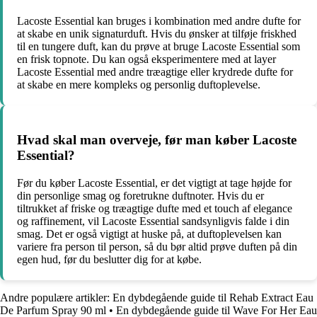
Lacoste Essential kan bruges i kombination med andre dufte for
at skabe en unik signaturduft. Hvis du ønsker at tilføje friskhed
til en tungere duft, kan du prøve at bruge Lacoste Essential som
en frisk topnote. Du kan også eksperimentere med at layer
Lacoste Essential med andre træagtige eller krydrede dufte for
at skabe en mere kompleks og personlig duftoplevelse.
Hvad skal man overveje, før man køber Lacoste
Essential?
Før du køber Lacoste Essential, er det vigtigt at tage højde for
din personlige smag og foretrukne duftnoter. Hvis du er
tiltrukket af friske og træagtige dufte med et touch af elegance
og raffinement, vil Lacoste Essential sandsynligvis falde i din
smag. Det er også vigtigt at huske på, at duftoplevelsen kan
variere fra person til person, så du bør altid prøve duften på din
egen hud, før du beslutter dig for at købe.
Andre populære artikler:
En dybdegående guide til Rehab Extract Eau
De Parfum Spray 90 ml
•
En dybdegående guide til Wave For Her Eau