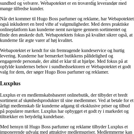
sundhed og velvære. Webapotektet er en troværdig leverandør med
mange tilfredse kunder.
Når det kommer til Hugo Boss parfumer og reklame, har Webapotektet
også inkluderet en bred vifte af valgmuligheder. Med deres praktiske
onlineplatform kan kunderne nemt navigere gennem sortimentet og
finde den ønskede duft. Webapotektets fokus på kvalitet sikrer også, at
kunderne får ægte varer af høj kvalitet.
Webapotektet er kendt for sin fremragende kundeservice og hurtig
levering. Kunderne har bemærket butikkens pålidelighed og
engagerede personale, der altid er klar til at hjælpe. Med fokus på at
opfylde kundernes behov i sundhedssektoren er Webapotektet et godt
valg for dem, der søger Hugo Boss parfumer og reklamer.
Luxplus
Luxplus er en medlemskabsbaseret onlinebutik, der tilbyder et bredt
sortiment af skønhedsprodukter til sine medlemmer. Ved at betale for et
årligt medlemskab får kunderne adgang til eksklusive priser og tilbud
på populære mærker. Luxplus har opbygget et godt ry i markedet og
tiltrækker en betydelig kundebase.
Med hensyn til Hugo Boss parfumer og reklame tilbyder Luxplus et
imponerende udvalg med attraktive medlemspriser. Medlemmerne kan