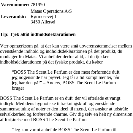
Varenummer:
781950
Matas Operations A/S
Leverandør:
Rørmosevej 1
3450 Allerød
Tip: Tjek altid indholdsdeklarationen
Vær opmærksom på, at der kan være små uoverensstemmelser mellem
ovenstående indhold og indholdsdeklarationen på det produkt, du
modtager fra Matas. Vi anbefaler derfor altid, at du tjekker
indholdsdeklarationen på det fysiske produkt, du køber.
“BOSS The Scent Le Parfum er den mest forførende duft,
jeg nogensinde har prøvet. Jeg får altid komplimenter, når
jeg har den på!” – Anders, BOSS The Scent Le Parfum
bruger
BOSS The Scent Le Parfum er en duft, der vil efterlade et varigt
indtryk. Med dens hypnotiske tiltrækningskraft og enestående
sammensætning af noter er den ideel til mænd, der ønsker at udstråle
selvsikkerhed og forførende charme. Giv dig selv en helt ny dimension
af forførelse med BOSS The Scent Le Parfum.
“Jeg kan varmt anbefale BOSS The Scent Le Parfum til