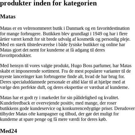
produkter inden for kategorien
Matas
Matas er en velrenommeret butik i Danmark og en favoritdestination
for mange forbrugere. Butikken blev grundlagt i 1949 og har i flere
årtier været kendt for sit brede udvalg af kosmetik og personlig pleje.
Med en stærk tilstedeværelse i både fysiske butikker og online har
Matas gjort det nemt for kunderne at få adgang til deres
favoritprodukter.
Med hensyn til vores valgte produkt, Hugo Boss parfumer, har Matas
skabt et imponerende sortiment. Fra de mest populære varianter til de
nyeste lanceringer kan forbrugerne finde alt, hvad de har brug for.
Deres specialuddannede personale er altid klar til at hjælpe med at
vælge den perfekte duft, og deres ekspertise er værdsat af kunderne.
Matas har et godt ry i markedet for sin pålidelighed og kvalitet.
Kundefeedback er overvejende positiv, med mange, der roser
butikkens gode kundeservice og konkurrencedygtige priser. Derudover
tilbyder Matas ofte kampagner og tilbud, der gør det muligt for
kunderne at spare penge og få mere værdi for deres køb.
Med24