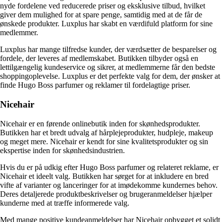
nyde fordelene ved reducerede priser og eksklusive tilbud, hvilket
giver dem mulighed for at spare penge, samtidig med at de får de
ønskede produkter. Luxplus har skabt en værdifuld platform for sine
medlemmer.
Luxplus har mange tilfredse kunder, der værdsætter de besparelser og
fordele, der leveres af medlemskabet. Butikken tilbyder også en
lettilgængelig kundeservice og sikrer, at medlemmerne får den bedste
shoppingoplevelse. Luxplus er det perfekte valg for dem, der ønsker at
finde Hugo Boss parfumer og reklamer til fordelagtige priser.
Nicehair
Nicehair er en førende onlinebutik inden for skønhedsprodukter.
Butikken har et bredt udvalg af hårplejeprodukter, hudpleje, makeup
og meget mere. Nicehair er kendt for sine kvalitetsprodukter og sin
ekspertise inden for skønhedsindustrien.
Hvis du er på udkig efter Hugo Boss parfumer og relateret reklame, er
Nicehair et ideelt valg. Butikken har sørget for at inkludere en bred
vifte af varianter og lanceringer for at imødekomme kundernes behov.
Deres detaljerede produktbeskrivelser og brugeranmeldelser hjælper
kunderne med at træffe informerede valg.
Med mange positive kundeanmeldelser har Nicehair opbygget et solidt