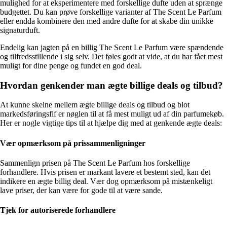
mulighed for at eksperimentere med forskellige dufte uden at sprænge
budgettet. Du kan prøve forskellige varianter af The Scent Le Parfum
eller endda kombinere den med andre dufte for at skabe din unikke
signaturduft.
Endelig kan jagten på en billig The Scent Le Parfum være spændende
og tilfredsstillende i sig selv. Det føles godt at vide, at du har fået mest
muligt for dine penge og fundet en god deal.
Hvordan genkender man ægte billige deals og tilbud?
At kunne skelne mellem ægte billige deals og tilbud og blot
markedsføringsfif er nøglen til at få mest muligt ud af din parfumekøb.
Her er nogle vigtige tips til at hjælpe dig med at genkende ægte deals:
Vær opmærksom på prissammenligninger
Sammenlign prisen på The Scent Le Parfum hos forskellige
forhandlere. Hvis prisen er markant lavere et bestemt sted, kan det
indikere en ægte billig deal. Vær dog opmærksom på mistænkeligt
lave priser, der kan være for gode til at være sande.
Tjek for autoriserede forhandlere