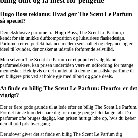
billig duft og få mest for pengene
Hugo Boss reklame: Hvad gør The Scent Le Parfum
så speciel?
Den eksklusive parfume fra Hugo Boss, The Scent Le Parfum, er
kendt for sin unikke duftkomposition og luksuriøse flaskedesign.
Parfumen er en perfekt balance mellem sensualitet og elegance og er
ideel til kvinder, der ønsker at udstråle forførende selvtillid.
Men selvom The Scent Le Parfum er et populært valg blandt
parfumeelskere, kan prisen undertiden være en udfordring for mange
mennesker. Heldigvis er det muligt at få denne fantastiske parfume til
en billigere pris ved at holde øje med tilbud og gode deals.
At finde en billig The Scent Le Parfum: Hvorfor er det
vigtigt?
Der er flere gode grunde til at lede efter en billig The Scent Le Parfum.
For det første kan det spare dig for mange penge i det lange løb. Da
parfumer ofte bruges dagligt, kan prisen hurtigt løbe op, hvis du køber
den til fuld pris hver gang.
Derudover giver det at finde en billig The Scent Le Parfum dig