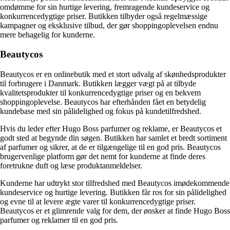
omdømme for sin hurtige levering, fremragende kundeservice og
konkurrencedygtige priser. Butikken tilbyder også regelmæssige
kampagner og eksklusive tilbud, der gør shoppingoplevelsen endnu
mere behagelig for kunderne.
Beautycos
Beautycos er en onlinebutik med et stort udvalg af skønhedsprodukter
til forbrugere i Danmark. Butikken lægger vægt på at tilbyde
kvalitetsprodukter til konkurrencedygtige priser og en bekvem
shoppingoplevelse. Beautycos har efterhånden fået en betydelig
kundebase med sin pålidelighed og fokus på kundetilfredshed.
Hvis du leder efter Hugo Boss parfumer og reklame, er Beautycos et
godt sted at begynde din søgen. Butikken har samlet et bredt sortiment
af parfumer og sikrer, at de er tilgængelige til en god pris. Beautycos
brugervenlige platform gør det nemt for kunderne at finde deres
foretrukne duft og læse produktanmeldelser.
Kunderne har udtrykt stor tilfredshed med Beautycos imødekommende
kundeservice og hurtige levering. Butikken får ros for sin pålidelighed
og evne til at levere ægte varer til konkurrencedygtige priser.
Beautycos er et glimrende valg for dem, der ønsker at finde Hugo Boss
parfumer og reklamer til en god pris.