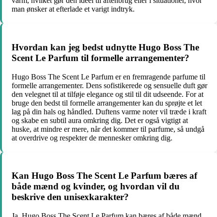
varm, hvilket gør den ideel til aftenbrug eller i situationer, hvor
man ønsker at efterlade et varigt indtryk.
Hvordan kan jeg bedst udnytte Hugo Boss The
Scent Le Parfum til formelle arrangementer?
Hugo Boss The Scent Le Parfum er en fremragende parfume til
formelle arrangementer. Dens sofistikerede og sensuelle duft gør
den velegnet til at tilføje elegance og stil til dit udseende. For at
bruge den bedst til formelle arrangementer kan du sprøjte et let
lag på din hals og håndled. Duftens varme noter vil træde i kraft
og skabe en subtil aura omkring dig. Det er også vigtigt at
huske, at mindre er mere, når det kommer til parfume, så undgå
at overdrive og respekter de mennesker omkring dig.
Kan Hugo Boss The Scent Le Parfum bæres af
både mænd og kvinder, og hvordan vil du
beskrive den unisexkarakter?
Ja, Hugo Boss The Scent Le Parfum kan bæres af både mænd