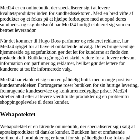
Med24 er en onlinebutik, der specialiserer sig i at levere
kvalitetsprodukter inden for sundhedssektoren. Med en bred vifte af
produkter og et fokus på at hjælpe forbrugere med at opnå deres
sundheds- og skønhedsmål har Med24 hurtigt etableret sig som en
betroet leverandør.
Når det kommer til Hugo Boss parfumer og relateret reklame, har
Med24 sørget for at have et omfattende udvalg. Deres brugervenlige
hjemmeside og søgefunktion gør det let for kunderne at finde den
ønskede duft. Butikken går også et skridt videre for at levere relevant
information om parfumer og reklamer, hvilket gør det lettere for
kunderne at træffe informerede valg.
Med24 har etableret sig som en pålidelig butik med mange positive
kundeanmeldelser. Forbrugerne roser butikken for sin hurtige levering,
fremragende kundeservice og konkurrencedygtige priser. Med24
stræber altid efter at levere værdifulde produkter og en problemfri
shoppingoplevelse til deres kunder.
Webapotektet
Webapotektet er en førende onlinebutik, der specialiserer sig i salg af
apoteksprodukter til danske kunder. Butikken har et omfattende
sortiment af produkter og er kendt for sin pålidelighed og fokus på