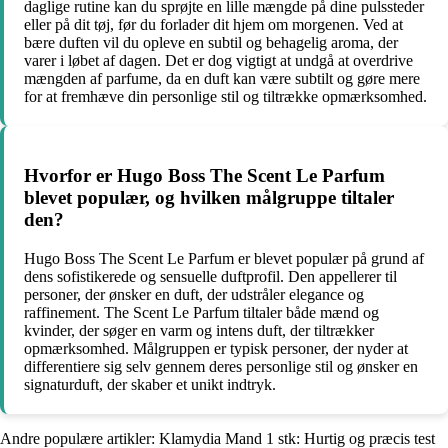
daglige rutine kan du sprøjte en lille mængde på dine pulssteder
eller på dit tøj, før du forlader dit hjem om morgenen. Ved at
bære duften vil du opleve en subtil og behagelig aroma, der
varer i løbet af dagen. Det er dog vigtigt at undgå at overdrive
mængden af parfume, da en duft kan være subtilt og gøre mere
for at fremhæve din personlige stil og tiltrække opmærksomhed.
Hvorfor er Hugo Boss The Scent Le Parfum
blevet populær, og hvilken målgruppe tiltaler
den?
Hugo Boss The Scent Le Parfum er blevet populær på grund af
dens sofistikerede og sensuelle duftprofil. Den appellerer til
personer, der ønsker en duft, der udstråler elegance og
raffinement. The Scent Le Parfum tiltaler både mænd og
kvinder, der søger en varm og intens duft, der tiltrækker
opmærksomhed. Målgruppen er typisk personer, der nyder at
differentiere sig selv gennem deres personlige stil og ønsker en
signaturduft, der skaber et unikt indtryk.
Andre populære artikler:
Klamydia Mand 1 stk: Hurtig og præcis test