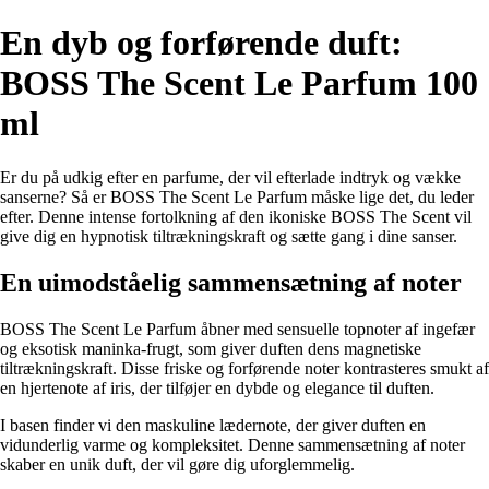
En dyb og forførende duft:
BOSS The Scent Le Parfum 100
ml
Er du på udkig efter en parfume, der vil efterlade indtryk og vække
sanserne? Så er BOSS The Scent Le Parfum måske lige det, du leder
efter. Denne intense fortolkning af den ikoniske BOSS The Scent vil
give dig en hypnotisk tiltrækningskraft og sætte gang i dine sanser.
En uimodståelig sammensætning af noter
BOSS The Scent Le Parfum åbner med sensuelle topnoter af ingefær
og eksotisk maninka-frugt, som giver duften dens magnetiske
tiltrækningskraft. Disse friske og forførende noter kontrasteres smukt af
en hjertenote af iris, der tilføjer en dybde og elegance til duften.
I basen finder vi den maskuline lædernote, der giver duften en
vidunderlig varme og kompleksitet. Denne sammensætning af noter
skaber en unik duft, der vil gøre dig uforglemmelig.