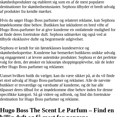
skønhedsprodukter og etableret sig som en af de mest populære
destinationer for skønhedsentusiaster. Sephora tilbyder et bredt udvalg
af produkter fra kendte mærker.
Hvis du søger Hugo Boss parfumer og relateret reklame, kan Sephora
imødekomme dine behov. Butikken har inkluderet en bred vifte af
Hugo Boss-parfumer for at give kunderne en omfattende mulighed for
at finde deres foretrukne duft. Sephora udmærker sig også ved at
tilbyde eksklusive dufte og begrænsede udgivelser.
Sephora er kendt for sin førsteklasses kundeservice og
skønhedsekspertise. Kunderne har bemærket butikkens unikke udvalg
og engagement i at levere autentiske produkter. Sephora er det perfekte
valg for dem, der ønsker en luksuriøs shoppingoplevelse, når de leder
efter Hugo Boss parfumer og reklamer.
Uanset hvilken butik du vælger, kan du være sikker på, at du vil finde
et stort udvalg af Hugo Boss-parfumer og reklamer. Alle de nævnte
butikker er troværdige og værdsatte af kunderne, og de har alle
tilpasset deres tilbud for at imødekomme dine behov inden for denne
specifikke kategori. Så gå videre og udforsk, og find din foretrukne
destination for Hugo Boss parfumer og reklame.
Hugo Boss The Scent Le Parfum – Find en