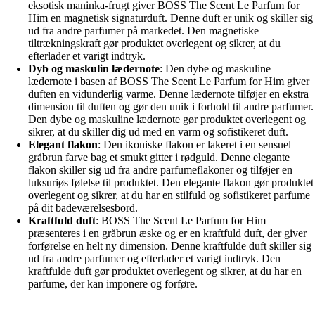
eksotisk maninka-frugt giver BOSS The Scent Le Parfum for
Him en magnetisk signaturduft. Denne duft er unik og skiller sig
ud fra andre parfumer på markedet. Den magnetiske
tiltrækningskraft gør produktet overlegent og sikrer, at du
efterlader et varigt indtryk.
Dyb og maskulin lædernote
: Den dybe og maskuline
lædernote i basen af BOSS The Scent Le Parfum for Him giver
duften en vidunderlig varme. Denne lædernote tilføjer en ekstra
dimension til duften og gør den unik i forhold til andre parfumer.
Den dybe og maskuline lædernote gør produktet overlegent og
sikrer, at du skiller dig ud med en varm og sofistikeret duft.
Elegant flakon
: Den ikoniske flakon er lakeret i en sensuel
gråbrun farve bag et smukt gitter i rødguld. Denne elegante
flakon skiller sig ud fra andre parfumeflakoner og tilføjer en
luksuriøs følelse til produktet. Den elegante flakon gør produktet
overlegent og sikrer, at du har en stilfuld og sofistikeret parfume
på dit badeværelsesbord.
Kraftfuld duft
: BOSS The Scent Le Parfum for Him
præsenteres i en gråbrun æske og er en kraftfuld duft, der giver
forførelse en helt ny dimension. Denne kraftfulde duft skiller sig
ud fra andre parfumer og efterlader et varigt indtryk. Den
kraftfulde duft gør produktet overlegent og sikrer, at du har en
parfume, der kan imponere og forføre.