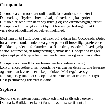
Cocopanda
Cocopanda er en populær onlinebutik for skønhedsprodukter i
Danmark og tilbyder et bredt udvalg af mærker og kategorier.
Butikken er kendt for sit trendy udvalg og konkurrencedygtige priser.
Cocopanda har hurtigt vundet hjertet hos mange forbrugere takket
være dets pålidelighed og bekvemmelighed.
Med hensyn til Hugo Boss parfumer og reklame har Cocopanda sørget
for at have et omfattende udvalg, der passer til forskellige præferencer.
Butikken gør det let for kunderne at finde den ønskede duft ved hjælp
af fit-algoritmer og en brugervenlig hjemmeside. Cocopanda lægger
også vægt på at tilbyde bedst sælgende varianter og eksklusive tilbud.
Cocopanda er kendt for sin fremragende kundeservice og
konkurrencedygtige priser. Kunderne værdsætter deres hurtige levering
og evne til at levere autentiske produkter. Med regelmæssige
kampagner og tilbud er Cocopanda det rette sted at lede efter Hugo
Boss parfumer og relateret reklame.
Sephora
Sephora er en international detailkæde med en tilstedeværelse i
Danmark. Butikken er kendt for sit luksuriøse sortiment af