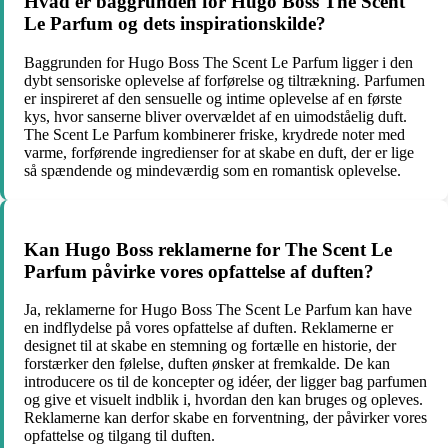
Hvad er baggrunden for Hugo Boss The Scent
Le Parfum og dets inspirationskilde?
Baggrunden for Hugo Boss The Scent Le Parfum ligger i den
dybt sensoriske oplevelse af forførelse og tiltrækning. Parfumen
er inspireret af den sensuelle og intime oplevelse af en første
kys, hvor sanserne bliver overvældet af en uimodståelig duft.
The Scent Le Parfum kombinerer friske, krydrede noter med
varme, forførende ingredienser for at skabe en duft, der er lige
så spændende og mindeværdig som en romantisk oplevelse.
Kan Hugo Boss reklamerne for The Scent Le
Parfum påvirke vores opfattelse af duften?
Ja, reklamerne for Hugo Boss The Scent Le Parfum kan have
en indflydelse på vores opfattelse af duften. Reklamerne er
designet til at skabe en stemning og fortælle en historie, der
forstærker den følelse, duften ønsker at fremkalde. De kan
introducere os til de koncepter og idéer, der ligger bag parfumen
og give et visuelt indblik i, hvordan den kan bruges og opleves.
Reklamerne kan derfor skabe en forventning, der påvirker vores
opfattelse og tilgang til duften.