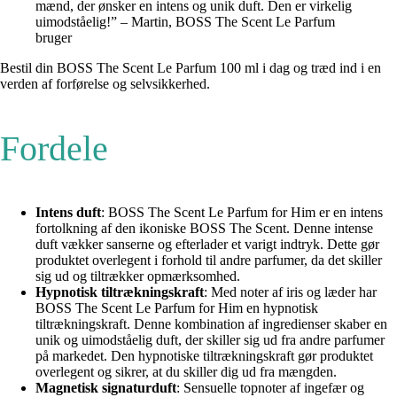
mænd, der ønsker en intens og unik duft. Den er virkelig
uimodståelig!” – Martin, BOSS The Scent Le Parfum
bruger
Bestil din BOSS The Scent Le Parfum 100 ml i dag og træd ind i en
verden af forførelse og selvsikkerhed.
Fordele
Intens duft
: BOSS The Scent Le Parfum for Him er en intens
fortolkning af den ikoniske BOSS The Scent. Denne intense
duft vækker sanserne og efterlader et varigt indtryk. Dette gør
produktet overlegent i forhold til andre parfumer, da det skiller
sig ud og tiltrækker opmærksomhed.
Hypnotisk tiltrækningskraft
: Med noter af iris og læder har
BOSS The Scent Le Parfum for Him en hypnotisk
tiltrækningskraft. Denne kombination af ingredienser skaber en
unik og uimodståelig duft, der skiller sig ud fra andre parfumer
på markedet. Den hypnotiske tiltrækningskraft gør produktet
overlegent og sikrer, at du skiller dig ud fra mængden.
Magnetisk signaturduft
: Sensuelle topnoter af ingefær og