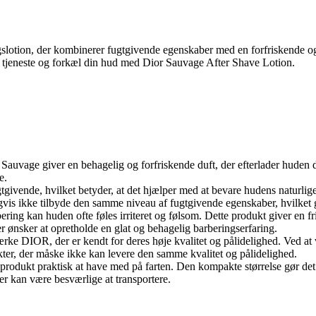
gslotion, der kombinerer fugtgivende egenskaber med en forfriskende og
en tjeneste og forkæl din hud med Dior Sauvage After Shave Lotion.
Sauvage giver en behagelig og forfriskende duft, der efterlader huden 
e.
gtgivende, hvilket betyder, at det hjælper med at bevare hudens naturlige 
is ikke tilbyde den samme niveau af fugtgivende egenskaber, hvilket g
bering kan huden ofte føles irriteret og følsom. Dette produkt giver en 
er ønsker at opretholde en glat og behagelig barberingserfaring.
ærke DIOR, der er kendt for deres høje kvalitet og pålidelighed. Ved at 
kter, der måske ikke kan levere den samme kvalitet og pålidelighed.
odukt praktisk at have med på farten. Den kompakte størrelse gør det ne
der kan være besværlige at transportere.