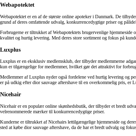
Webapotektet
Webapotektet er en af de største online apoteker i Danmark. De tilbyde
grund af deres omfattende udvalg, konkurrencedygtige priser og pålidel
Forbrugerne er tiltrukket af Webapotektets brugervenlige hjemmeside og
kvalitet og hurtig levering. Med deres store sortiment og fokus på kund
Luxplus
Luxplus er en eksklusiv medlemsklub, der tilbyder medlemmerne adgang 
kun er tilgængelige for medlemmer, hvilket gør det attraktivt for forbru
Medlemmer af Luxplus nyder også fordelene ved hurtig levering og pers
er på udkig efter dior sauvage aftershave til en overkommelig pris, er Lu
Nicehair
Nicehair er en populær online skønhedsbutik, der tilbyder et bredt udva
velrenommerede mærker til konkurrencedygtige priser.
Kunderne er tiltrukket af Nicehairs lettilgængelige hjemmeside og deres 
sted at købe dior sauvage aftershave, da de har et bredt udvalg og fokus