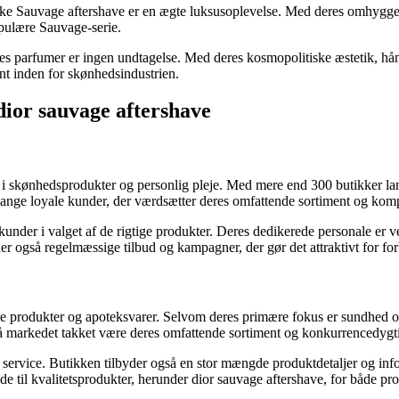
aske Sauvage aftershave er en ægte luksusoplevelse. Med deres omhyggeli
pulære Sauvage-serie.
eres parfumer er ingen undtagelse. Med deres kosmopolitiske æstetik, 
nt inden for skønhedsindustrien.
dior sauvage aftershave
g i skønhedsprodukter og personlig pleje. Med mere end 300 butikker land
mange loyale kunder, der værdsætter deres omfattende sortiment og kom
 kunder i valget af de rigtige produkter. Deres dedikerede personale er
der også regelmæssige tilbud og kampagner, der gør det attraktivt for fo
ske produkter og apoteksvarer. Selvom deres primære fokus er sundhed o
å markedet takket være deres omfattende sortiment og konkurrencedygti
service. Butikken tilbyder også en stor mængde produktdetaljer og info
e til kvalitetsprodukter, herunder dior sauvage aftershave, for både pro