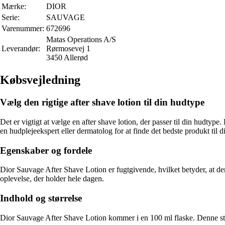
Mærke:
DIOR
Serie:
SAUVAGE
Varenummer:
672696
Matas Operations A/S
Leverandør:
Rørmosevej 1
3450 Allerød
Købsvejledning
Vælg den rigtige after shave lotion til din hudtype
Det er vigtigt at vælge en after shave lotion, der passer til din hudty
en hudplejeekspert eller dermatolog for at finde det bedste produkt til d
Egenskaber og fordele
Dior Sauvage After Shave Lotion er fugtgivende, hvilket betyder, at den
oplevelse, der holder hele dagen.
Indhold og størrelse
Dior Sauvage After Shave Lotion kommer i en 100 ml flaske. Denne størr