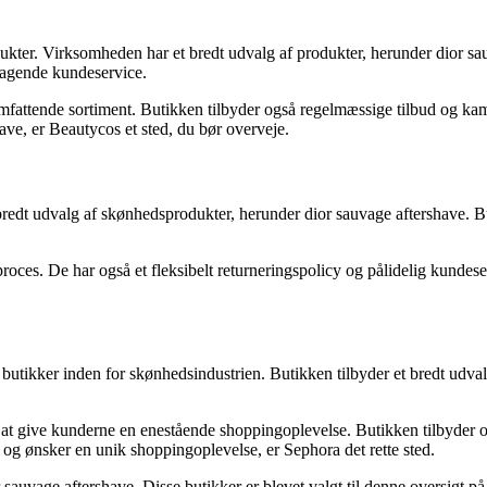
dukter. Virksomheden har et bredt udvalg af produkter, herunder dior sa
agende kundeservice.
tende sortiment. Butikken tilbyder også regelmæssige tilbud og kampag
have, er Beautycos et sted, du bør overveje.
bredt udvalg af skønhedsprodukter, herunder dior sauvage aftershave. 
oces. De har også et fleksibelt returneringspolicy og pålidelig kundes
utikker inden for skønhedsindustrien. Butikken tilbyder et bredt udval
 at give kunderne en enestående shoppingoplevelse. Butikken tilbyder ogs
et og ønsker en unik shoppingoplevelse, er Sephora det rette sted.
r sauvage aftershave. Disse butikker er blevet valgt til denne oversigt