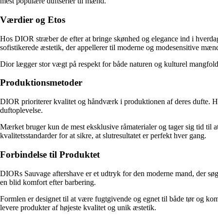
mest populære duftserier til mænd.
Værdier og Etos
Hos DIOR stræber de efter at bringe skønhed og elegance ind i hverdage
sofistikerede æstetik, der appellerer til moderne og modesensitive mæn
Dior lægger stor vægt på respekt for både naturen og kulturel mangfold
Produktionsmetoder
DIOR prioriterer kvalitet og håndværk i produktionen af deres dufte. H
duftoplevelse.
Mærket bruger kun de mest eksklusive råmaterialer og tager sig tid til a
kvalitetsstandarder for at sikre, at slutresultatet er perfekt hver gang.
Forbindelse til Produktet
DIORs Sauvage aftershave er et udtryk for den moderne mand, der søger
en blid komfort efter barbering.
Formlen er designet til at være fugtgivende og egnet til både tør og 
levere produkter af højeste kvalitet og unik æstetik.