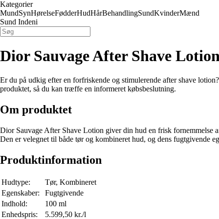
Kategorier
Mund
Syn
Hørelse
Fødder
Hud
Hår
Behandling
Sund
Kvinder
Mænd
Sund Indeni
Dior Sauvage After Shave Lotio
Er du på udkig efter en forfriskende og stimulerende after shave lotio
produktet, så du kan træffe en informeret købsbeslutning.
Om produktet
Dior Sauvage After Shave Lotion giver din hud en frisk fornemmelse af b
Den er velegnet til både tør og kombineret hud, og dens fugtgivende eg
Produktinformation
Hudtype:
Tør, Kombineret
Egenskaber:
Fugtgivende
Indhold:
100 ml
Enhedspris:
5.599,50 kr./l