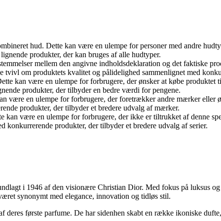
 kombineret hud. Dette kan være en ulempe for personer med andre hudty
lignende produkter, der kan bruges af alle hudtyper.
temmelser mellem den angivne indholdsdeklaration og det faktiske prod
be tvivl om produktets kvalitet og pålidelighed sammenlignet med konku
 Dette kan være en ulempe for forbrugere, der ønsker at købe produktet
nende produkter, der tilbyder en bedre værdi for pengene.
an være en ulempe for forbrugere, der foretrækker andre mærker eller
ende produkter, der tilbyder et bredere udvalg af mærker.
kan være en ulempe for forbrugere, der ikke er tiltrukket af denne spec
 konkurrerende produkter, der tilbyder et bredere udvalg af serier.
rundlagt i 1946 af den visionære Christian Dior. Med fokus på luksus
ret synonymt med elegance, innovation og tidløs stil.
 ​​deres første parfume. De har sidenhen skabt en række ikoniske dufte,