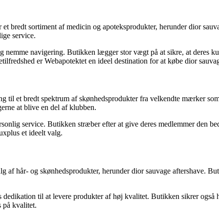
r et bredt sortiment af medicin og apoteksprodukter, herunder dior sau
ige service.
 nemme navigering. Butikken lægger stor vægt på at sikre, at deres kun
etilfredshed er Webapotektet en ideel destination for at købe dior sauva
til et bredt spektrum af skønhedsprodukter fra velkendte mærker som di
gerne at blive en del af klubben.
onlig service. Butikken stræber efter at give deres medlemmer den bed
xplus et ideelt valg.
lg af hår- og skønhedsprodukter, herunder dior sauvage aftershave. Buti
dedikation til at levere produkter af høj kvalitet. Butikken sikrer også 
 på kvalitet.