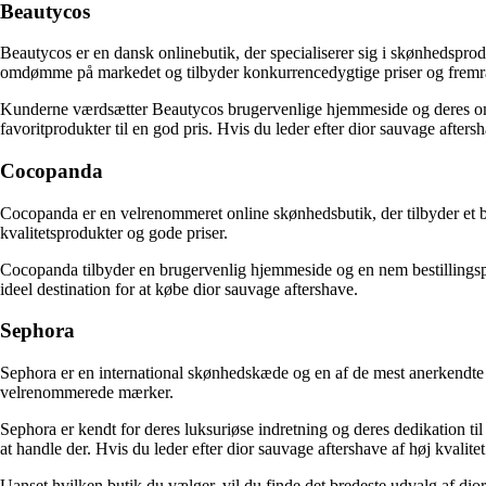
Beautycos
Beautycos er en dansk onlinebutik, der specialiserer sig i skønhedspro
omdømme på markedet og tilbyder konkurrencedygtige priser og fremr
Kunderne værdsætter Beautycos brugervenlige hjemmeside og deres omfat
favoritprodukter til en god pris. Hvis du leder efter dior sauvage afters
Cocopanda
Cocopanda er en velrenommeret online skønhedsbutik, der tilbyder et 
kvalitetsprodukter og gode priser.
Cocopanda tilbyder en brugervenlig hjemmeside og en nem bestillingspr
ideel destination for at købe dior sauvage aftershave.
Sephora
Sephora er en international skønhedskæde og en af de mest anerkendte b
velrenommerede mærker.
Sephora er kendt for deres luksuriøse indretning og deres dedikation til
at handle der. Hvis du leder efter dior sauvage aftershave af høj kvalit
Uanset hvilken butik du vælger, vil du finde det bredeste udvalg af dio