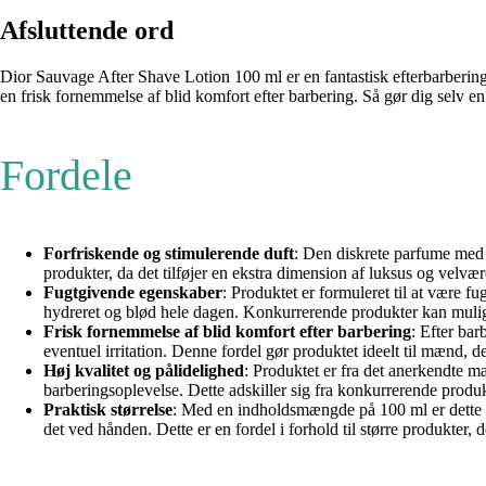
Afsluttende ord
Dior Sauvage After Shave Lotion 100 ml er en fantastisk efterbarberin
en frisk fornemmelse af blid komfort efter barbering. Så gør dig selv 
Fordele
Forfriskende og stimulerende duft
: Den diskrete parfume med 
produkter, da det tilføjer en ekstra dimension af luksus og velvær
Fugtgivende egenskaber
: Produktet er formuleret til at være fu
hydreret og blød hele dagen. Konkurrerende produkter kan muligv
Frisk fornemmelse af blid komfort efter barbering
: Efter bar
eventuel irritation. Denne fordel gør produktet ideelt til mænd, d
Høj kvalitet og pålidelighed
: Produktet er fra det anerkendte m
barberingsoplevelse. Dette adskiller sig fra konkurrerende produ
Praktisk størrelse
: Med en indholdsmængde på 100 ml er dette pr
det ved hånden. Dette er en fordel i forhold til større produkter, 