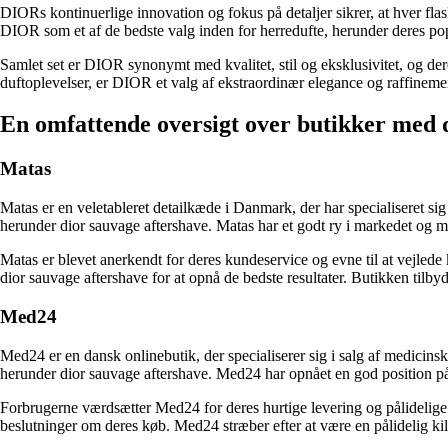
DIORs kontinuerlige innovation og fokus på detaljer sikrer, at hver fl
DIOR som et af de bedste valg inden for herredufte, herunder deres po
Samlet set er DIOR synonymt med kvalitet, stil og eksklusivitet, og d
duftoplevelser, er DIOR et valg af ekstraordinær elegance og raffineme
En omfattende oversigt over butikker med 
Matas
Matas er en veletableret detailkæde i Danmark, der har specialiseret si
herunder dior sauvage aftershave. Matas har et godt ry i markedet og 
Matas er blevet anerkendt for deres kundeservice og evne til at vejlede
dior sauvage aftershave for at opnå de bedste resultater. Butikken tilby
Med24
Med24 er en dansk onlinebutik, der specialiserer sig i salg af medicin
herunder dior sauvage aftershave. Med24 har opnået en god position p
Forbrugerne værdsætter Med24 for deres hurtige levering og pålidelige 
beslutninger om deres køb. Med24 stræber efter at være en pålidelig kild