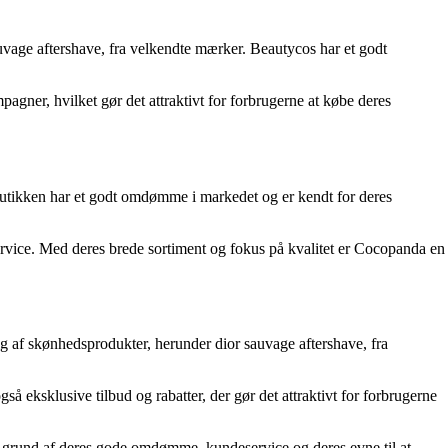
uvage aftershave, fra velkendte mærker. Beautycos har et godt
ner, hvilket gør det attraktivt for forbrugerne at købe deres
Butikken har et godt omdømme i markedet og er kendt for deres
ervice. Med deres brede sortiment og fokus på kvalitet er Cocopanda en
g af skønhedsprodukter, herunder dior sauvage aftershave, fra
å eksklusive tilbud og rabatter, der gør det attraktivt for forbrugerne
 på grund af deres gode omdømme, kundeservice og deres evne til at