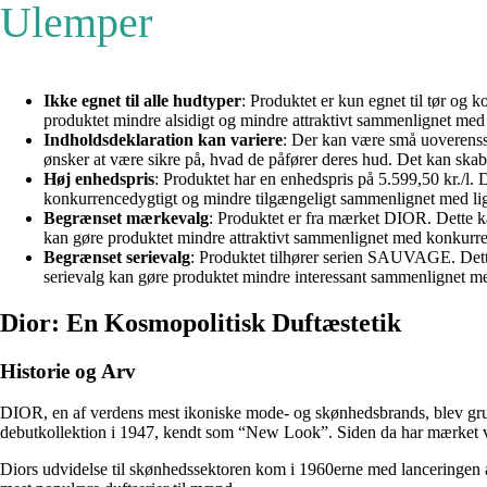
Ulemper
Ikke egnet til alle hudtyper
: Produktet er kun egnet til tør og
produktet mindre alsidigt og mindre attraktivt sammenlignet med 
Indholdsdeklaration kan variere
: Der kan være små uoverenss
ønsker at være sikre på, hvad de påfører deres hud. Det kan ska
Høj enhedspris
: Produktet har en enhedspris på 5.599,50 kr./l.
konkurrencedygtigt og mindre tilgængeligt sammenlignet med lig
Begrænset mærkevalg
: Produktet er fra mærket DIOR. Dette k
kan gøre produktet mindre attraktivt sammenlignet med konkurrer
Begrænset serievalg
: Produktet tilhører serien SAUVAGE. Dette 
serievalg kan gøre produktet mindre interessant sammenlignet med
Dior: En Kosmopolitisk Duftæstetik
Historie og Arv
DIOR, en af ​​verdens mest ikoniske mode- og skønhedsbrands, blev g
debutkollektion i 1947, kendt som “New Look”. Siden da har mærket væ
Diors udvidelse til skønhedssektoren kom i 1960erne med lanceringen af