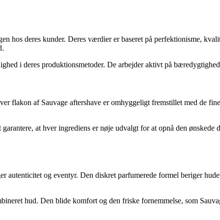
n hos deres kunder. Deres værdier er baseret på perfektionisme, kvalite
d.
ighed i deres produktionsmetoder. De arbejder aktivt på bæredygtighedsi
ver flakon af Sauvage aftershave er omhyggeligt fremstillet med de fine
t garantere, at hver ingrediens er nøje udvalgt for at opnå den ønskede d
 autenticitet og eventyr. Den diskret parfumerede formel beriger hude
kombineret hud. Den blide komfort og den friske fornemmelse, som Sauv