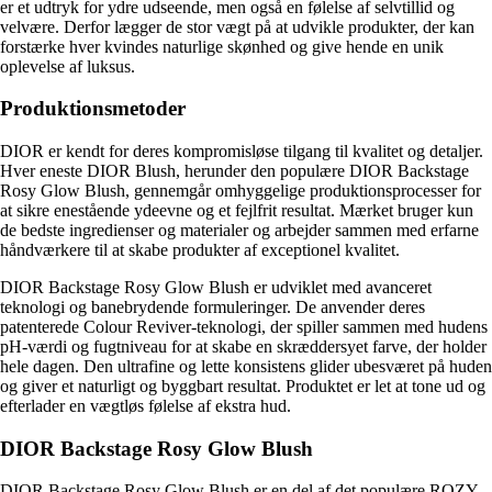
er et udtryk for ydre udseende, men også en følelse af selvtillid og
velvære. Derfor lægger de stor vægt på at udvikle produkter, der kan
forstærke hver kvindes naturlige skønhed og give hende en unik
oplevelse af luksus.
Produktionsmetoder
DIOR er kendt for deres kompromisløse tilgang til kvalitet og detaljer.
Hver eneste DIOR Blush, herunder den populære DIOR Backstage
Rosy Glow Blush, gennemgår omhyggelige produktionsprocesser for
at sikre enestående ydeevne og et fejlfrit resultat. Mærket bruger kun
de bedste ingredienser og materialer og arbejder sammen med erfarne
håndværkere til at skabe produkter af exceptionel kvalitet.
DIOR Backstage Rosy Glow Blush er udviklet med avanceret
teknologi og banebrydende formuleringer. De anvender deres
patenterede Colour Reviver-teknologi, der spiller sammen med hudens
pH-værdi og fugtniveau for at skabe en skræddersyet farve, der holder
hele dagen. Den ultrafine og lette konsistens glider ubesværet på huden
og giver et naturligt og byggbart resultat. Produktet er let at tone ud og
efterlader en vægtløs følelse af ekstra hud.
DIOR Backstage Rosy Glow Blush
DIOR Backstage Rosy Glow Blush er en del af det populære ROZY