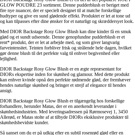
GLOW POUDRE 23 sortiment. Denne pudderblush er beriget med
fire nye nuancer, der er specielt designet til at matche forskellige
hudtyper og give en sund glødende effekt. Produktet er let at tone ud
og kan tilpasses efter dine ønsker for et naturligt og skræddersyet look.
Med DIOR Backstage Rosy Glow Blush kan dine kinder få en smuk
glød og et sundt udseende. Denne genopfundne pudderblush er et
rent* produkt, der er let at arbejde med, og som giver langvarig
farveintensitet. Teinten forbliver frisk og strålende hele dagen, hvilket
gør denne blush til det perfekte valg til enhver begivenhed eller
lejlighed.
DIOR Backstage Rosy Glow Blush er en ægte repræsentant for
DIORs ekspertise inden for skønhed og glamour. Med dette produkt
kan enhver kvinde opnå den perfekte rødmende glød, der fremhæver
hendes naturlige skønhed og bringer et strejf af elegance til hendes
ansigt.
DIOR Backstage Rosy Glow Blush er tilgængelig hos forskellige
forhandlere, herunder Matas, der er en anerkendt leverandør i
skønhedsindustrien. Med leveringsadressen på Rørmosevej 1, 3450
Allerød, er Matas stolte af at tilbyde DIORs eksklusive produkter til
skønhedsbevidste kunder.
Så uanset om du er på udkig efter en subtil rosenrød glød eller en