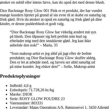
ønsker en subtil eller intens farve, kan du opnå det med denne blush.
Dior Backstage Rosy Glow 001 Pink er et produkt, der har vundet
mange kunders hjerter på grund af sin evne til at skabe en naturlig og
frisk glød. Hvis du ønsker at opnå en naturlig og frisk glød på dine
kinder, er denne pudderblush et godt valg.
“Dior Backstage Rosy Glow har virkelig ændret mit syn
på blush. Den tilpasser sig helt perfekt min hud og
efterlader mig med den smukkeste glød. Jeg kan ikke
anbefale den nok!” – Maria, 35
“Som makeup-artist er jeg altid på jagt efter de bedste
produkter, og Dior Backstage Rosy Glow skuffer aldrig.
Den er let at arbejde med, og farven ser altid naturlig ud
på mine kunder. Jeg elsker den!” – Sofie, Makeup-artist
Produktoplysninger
Indhold: 4,6 g
Enhedspris: 71.728,26 kr./kg
Mærke: DIOR
Serie: ROSY GLOW POUDRE 23
Varenummer: 803331
Leverandør: Matas Operations A/S, Rørmosevej 1, 3450 Allerød