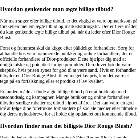
Hvordan genkender man ægte billige tilbud?
Når man søger efter billige tilbud, er det vigtigt at være opmærksom på
forskellen mellem ægte tilbud og markedsføringsfif. Der er flere måder,
du kan genkende ægte billige tilbud på, når du leder efter Dior Rouge
Blush.
Først og fremmest skal du kigge efter pålidelige forhandlere. Sørg for
at handle hos velrenommerede butikker og online forhandlere, der er
officielle forhandlere af Dior-produkter. Dette hjælper dig med at
undgå falske og potentielt farlige produkter. Derudover bør du være
skeptisk, hvis prisen synes for god til at være sand. Hvis en forhandler
tilbyder en Dior Rouge Blush til en meget lav pris, kan det være et
tegn på en forfalskning eller et produkt af lav kvalitet.
En anden måde at finde ægte billige tilbud på er at holde øje med
sæsonudsalg og kampagner. Mange butikker og online forhandlere
tilbyder særlige rabatter og tilbud i løbet af året. Det kan være en god
idé at følge dine foretrukne forhandlere på sociale medier eller tilmelde
dig deres nyhedsbreve for at holde dig opdateret om kommende tilbud.
Hvordan finder man det billigste Dior Rouge Blush?
Hvis du leder efter den billigste pris på Dior Rouge Blush, kan du