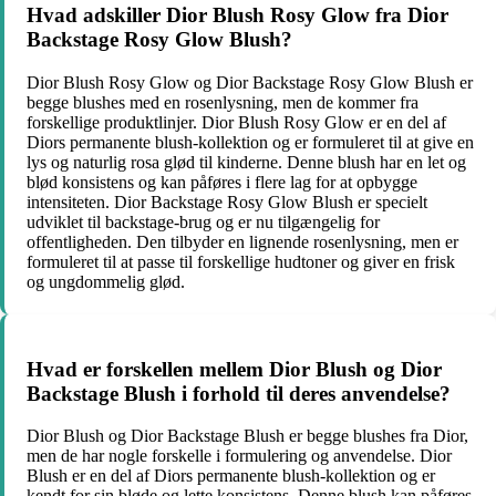
Hvad adskiller Dior Blush Rosy Glow fra Dior
Backstage Rosy Glow Blush?
Dior Blush Rosy Glow og Dior Backstage Rosy Glow Blush er
begge blushes med en rosenlysning, men de kommer fra
forskellige produktlinjer. Dior Blush Rosy Glow er en del af
Diors permanente blush-kollektion og er formuleret til at give en
lys og naturlig rosa glød til kinderne. Denne blush har en let og
blød konsistens og kan påføres i flere lag for at opbygge
intensiteten. Dior Backstage Rosy Glow Blush er specielt
udviklet til backstage-brug og er nu tilgængelig for
offentligheden. Den tilbyder en lignende rosenlysning, men er
formuleret til at passe til forskellige hudtoner og giver en frisk
og ungdommelig glød.
Hvad er forskellen mellem Dior Blush og Dior
Backstage Blush i forhold til deres anvendelse?
Dior Blush og Dior Backstage Blush er begge blushes fra Dior,
men de har nogle forskelle i formulering og anvendelse. Dior
Blush er en del af Diors permanente blush-kollektion og er
kendt for sin bløde og lette konsistens. Denne blush kan påføres