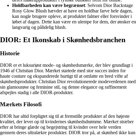
Holdbarheden kan være begrænset
: Selvom Dior Backstage
Rosy Glow Blush hævder at have en holdbar farve hele dagen,
kan nogle brugere opleve, at produktet falmer eller forsvinder i
løbet af dagen. Dette kan være en ulempe for dem, der ønsker en
langvarig og pålidelig blush.
DIOR: Et Ikonskab i Skønhedsbranchen
Historie
DIOR er et luksuriøst mode- og skønhedsmærke, der blev grundlagt i
1946 af Christian Dior. Mærket startede med stor succes inden for
haute couture og ekspanderede hurtigt til at omfatte en bred vifte af
skønhedsprodukter. Christian Dior revolutionerede modeverdenen med
sin glamourøse og feminine stil, og denne elegance og raffinement
afspejles stadig i alle DIOR-produkter.
Mærkets Filosofi
DIOR har altid forpligtet sig til at fremstille produkter af den højeste
kvalitet, der lever op til kvindernes skønhedsdrømme. Mærket stræber
efter at bringe glæde og begejstring til kvinder over hele verden
gennem deres ultralækre produkter. DIOR tror på, at skønhed ikke kun