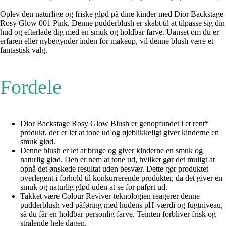
Oplev den naturlige og friske glød på dine kinder med Dior Backstage
Rosy Glow 001 Pink. Denne pudderblush er skabt til at tilpasse sig din
hud og efterlade dig med en smuk og holdbar farve. Uanset om du er
erfaren eller nybegynder inden for makeup, vil denne blush være et
fantastisk valg.
Fordele
Dior Backstage Rosy Glow Blush er genopfundet i et rent*
produkt, der er let at tone ud og øjeblikkeligt giver kinderne en
smuk glød.
Denne blush er let at bruge og giver kinderne en smuk og
naturlig glød. Den er nem at tone ud, hvilket gør det muligt at
opnå det ønskede resultat uden besvær. Dette gør produktet
overlegent i forhold til konkurrerende produkter, da det giver en
smuk og naturlig glød uden at se for påført ud.
Takket være Colour Reviver-teknologien reagerer denne
pudderblush ved påføring med hudens pH-værdi og fugtniveau,
så du får en holdbar personlig farve. Teinten forbliver frisk og
strålende hele dagen.