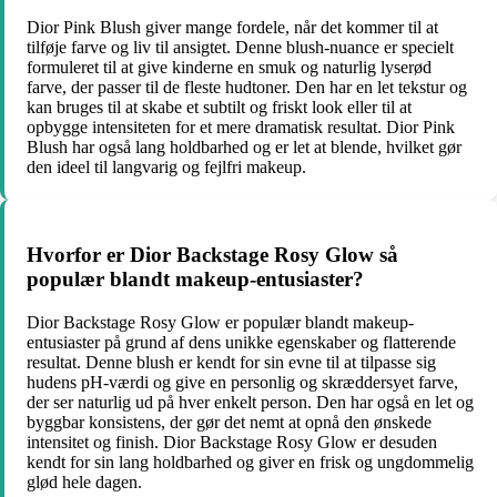
Dior Pink Blush giver mange fordele, når det kommer til at
tilføje farve og liv til ansigtet. Denne blush-nuance er specielt
formuleret til at give kinderne en smuk og naturlig lyserød
farve, der passer til de fleste hudtoner. Den har en let tekstur og
kan bruges til at skabe et subtilt og friskt look eller til at
opbygge intensiteten for et mere dramatisk resultat. Dior Pink
Blush har også lang holdbarhed og er let at blende, hvilket gør
den ideel til langvarig og fejlfri makeup.
Hvorfor er Dior Backstage Rosy Glow så
populær blandt makeup-entusiaster?
Dior Backstage Rosy Glow er populær blandt makeup-
entusiaster på grund af dens unikke egenskaber og flatterende
resultat. Denne blush er kendt for sin evne til at tilpasse sig
hudens pH-værdi og give en personlig og skræddersyet farve,
der ser naturlig ud på hver enkelt person. Den har også en let og
byggbar konsistens, der gør det nemt at opnå den ønskede
intensitet og finish. Dior Backstage Rosy Glow er desuden
kendt for sin lang holdbarhed og giver en frisk og ungdommelig
glød hele dagen.