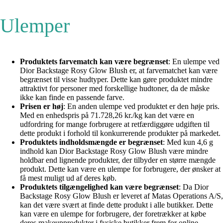
Ulemper
Produktets farvematch kan være begrænset
: En ulempe ved
Dior Backstage Rosy Glow Blush er, at farvematchet kan være
begrænset til visse hudtyper. Dette kan gøre produktet mindre
attraktivt for personer med forskellige hudtoner, da de måske
ikke kan finde en passende farve.
Prisen er høj
: En anden ulempe ved produktet er den høje pris.
Med en enhedspris på 71.728,26 kr./kg kan det være en
udfordring for mange forbrugere at retfærdiggøre udgiften til
dette produkt i forhold til konkurrerende produkter på markedet.
Produktets indholdsmængde er begrænset
: Med kun 4,6 g
indhold kan Dior Backstage Rosy Glow Blush være mindre
holdbar end lignende produkter, der tilbyder en større mængde
produkt. Dette kan være en ulempe for forbrugere, der ønsker at
få mest muligt ud af deres køb.
Produktets tilgængelighed kan være begrænset
: Da Dior
Backstage Rosy Glow Blush er leveret af Matas Operations A/S,
kan det være svært at finde dette produkt i alle butikker. Dette
kan være en ulempe for forbrugere, der foretrækker at købe
deres makeupprodukter i fysiske butikker frem for online.