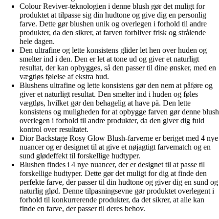
Colour Reviver-teknologien i denne blush gør det muligt for
produktet at tilpasse sig din hudtone og give dig en personlig
farve. Dette gør blushen unik og overlegen i forhold til andre
produkter, da den sikrer, at farven forbliver frisk og strålende
hele dagen.
Den ultrafine og lette konsistens glider let hen over huden og
smelter ind i den. Den er let at tone ud og giver et naturligt
resultat, der kan opbygges, så den passer til dine ønsker, med en
vægtløs følelse af ekstra hud.
Blushens ultrafine og lette konsistens gør den nem at påføre og
giver et naturligt resultat. Den smelter ind i huden og føles
vægtløs, hvilket gør den behagelig at have på. Den lette
konsistens og muligheden for at opbygge farven gør denne blush
overlegen i forhold til andre produkter, da den giver dig fuld
kontrol over resultatet.
Dior Backstage Rosy Glow Blush-farverne er beriget med 4 nye
nuancer og er designet til at give et nøjagtigt farvematch og en
sund glødeffekt til forskellige hudtyper.
Blushen findes i 4 nye nuancer, der er designet til at passe til
forskellige hudtyper. Dette gør det muligt for dig at finde den
perfekte farve, der passer til din hudtone og giver dig en sund og
naturlig glød. Denne tilpasningsevne gør produktet overlegent i
forhold til konkurrerende produkter, da det sikrer, at alle kan
finde en farve, der passer til deres behov.