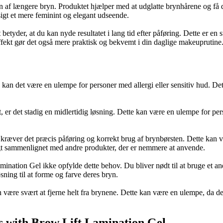
af længere bryn. Produktet hjælper med at udglatte brynhårene og få dem 
sigt et mere feminint og elegant udseende.
etyder, at du kan nyde resultatet i lang tid efter påføring. Dette er en 
ffekt gør det også mere praktisk og bekvemt i din daglige makeuprutine
an det være en ulempe for personer med allergi eller sensitiv hud. Det
er det stadig en midlertidig løsning. Dette kan være en ulempe for pers
kræver det præcis påføring og korrekt brug af brynbørsten. Dette kan v
igt sammenlignet med andre produkter, der er nemmere at anvende.
ation Gel ikke opfylde dette behov. Du bliver nødt til at bruge et andet
sning til at forme og farve deres bryn.
være svært at fjerne helt fra brynene. Dette kan være en ulempe, da det
 with Brow Lift Lamination Gel