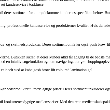
 og kundeservice i topklasse.
til deres sortiment for at imødekomme kundernes specifikke behov. Buti
, professionelle kundeservice og produkternes kvalitet. Hvis du leder 
s- og skønhedsprodukter. Deres sortiment omfatter også gosh brow lift 
kterne. Butikken sikrer, at deres kunder altid får adgang til de bedste m
d en intuitiv søgefunktion og nem navigering, der gør shoppingoplev
t ideelt sted at købe gosh brow lift coloured lamination gel.
kønhedsprodukter til fordelagtige priser. Deres sortiment inkluderer ogs
er til konkurrencedygtige medlemspriser. Med den rette medlemskabspakk