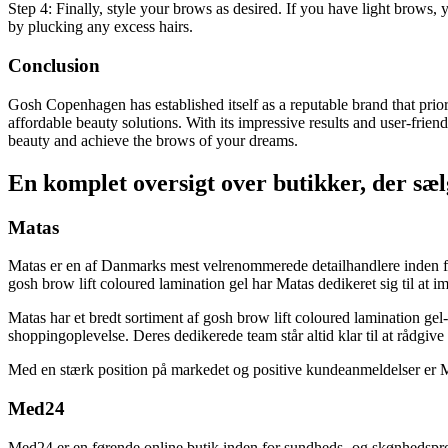
Step 4: Finally, style your brows as desired. If you have light brow
by plucking any excess hairs.
Conclusion
Gosh Copenhagen has established itself as a reputable brand that prior
affordable beauty solutions. With its impressive results and user-fri
beauty and achieve the brows of your dreams.
En komplet oversigt over butikker, der sæl
Matas
Matas er en af Danmarks mest velrenommerede detailhandlere inden for
gosh brow lift coloured lamination gel har Matas dedikeret sig til at
Matas har et bredt sortiment af gosh brow lift coloured lamination gel-
shoppingoplevelse. Deres dedikerede team står altid klar til at rådgive
Med en stærk position på markedet og positive kundeanmeldelser er Mat
Med24
Med24 er en førende online butik inden for sundheds- og skønhedsprodu