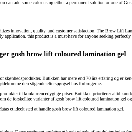
s, you can add some color using either a permanent solution or one of G
itizes innovation, quality, and customer satisfaction. The Brow Lift Lam
endly application, this product is a must-have for anyone seeking perf
ger gosh brow lift coloured lamination gel
 skønhedsprodukter. Butikken har mere end 70 års erfaring og er kendt f
 imødekomme den stigende efterspørgsel hos forbrugerne.
produkter til konkurrencedygtige priser. Butikken prioriterer altid kund
 om de forskellige varianter af gosh brow lift coloured lamination gel o
as et ideelt sted at handle gosh brow lift coloured lamination gel.
kter. Deres sortiment omfatter et bredt udvalg af produkter inden for 