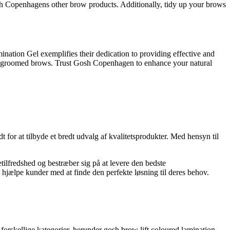
osh Copenhagens other brow products. Additionally, tidy up your brows
ination Gel exemplifies their dedication to providing effective and
ectly groomed brows. Trust Gosh Copenhagen to enhance your natural
or at tilbyde et bredt udvalg af kvalitetsprodukter. Med hensyn til
etilfredshed og bestræber sig på at levere den bedste
g hjælpe kunder med at finde den perfekte løsning til deres behov.
forskellige kategorier, herunder gosh brow lift coloured lamination