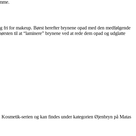
jemme.
 og fri for makeup. Børst herefter brynene opad med den medfølgende
børsten til at “laminere” brynene ved at rede dem opad og udglatte
h Kosmetik-serien og kan findes under kategorien Øjenbryn på Matas