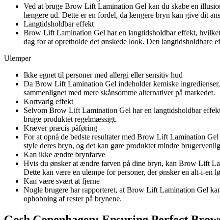
Ved at bruge Brow Lift Lamination Gel kan du skabe en illusion 
længere ud. Dette er en fordel, da længere bryn kan give dit an
Langtidsholdbar effekt
Brow Lift Lamination Gel har en langtidsholdbar effekt, hvilket b
dag for at opretholde det ønskede look. Den langtidsholdbare e
Ulemper
Ikke egnet til personer med allergi eller sensitiv hud
Da Brow Lift Lamination Gel indeholder kemiske ingredienser, k
sammenlignet med mere skånsomme alternativer på markedet.
Kortvarig effekt
Selvom Brow Lift Lamination Gel har en langtidsholdbar effekt, 
bruge produktet regelmæssigt.
Kræver præcis påføring
For at opnå de bedste resultater med Brow Lift Lamination Gel 
style deres bryn, og det kan gøre produktet mindre brugervenl
Kan ikke ændre brynfarve
Hvis du ønsker at ændre farven på dine bryn, kan Brow Lift Lamin
Dette kan være en ulempe for personer, der ønsker en alt-i-en lø
Kan være svært at fjerne
Nogle brugere har rapporteret, at Brow Lift Lamination Gel kan 
ophobning af rester på brynene.
Gosh Copenhagen: Ensuring Perfect Brows