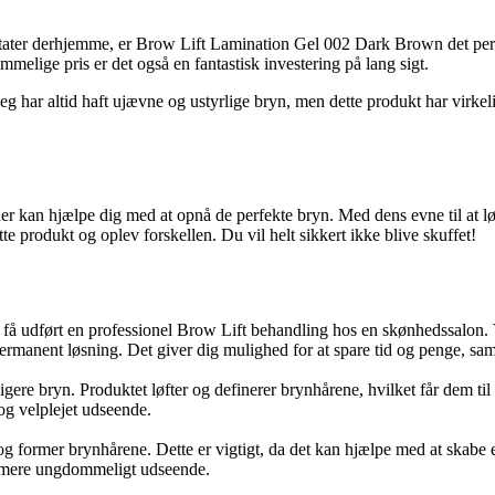
sultater derhjemme, er Brow Lift Lamination Gel 002 Dark Brown det p
elige pris er det også en fantastisk investering på lang sigt.
g har altid haft ujævne og ustyrlige bryn, men dette produkt har virkel
r kan hjælpe dig med at opnå de perfekte bryn. Med dens evne til at lø
te produkt og oplev forskellen. Du vil helt sikkert ikke blive skuffet!
 at få udført en professionel Brow Lift behandling hos en skønhedssalo
rmanent løsning. Det giver dig mulighed for at spare tid og penge, sam
re bryn. Produktet løfter og definerer brynhårene, hvilket får dem til at
og velplejet udseende.
 og former brynhårene. Dette er vigtigt, da det kan hjælpe med at skabe
t mere ungdommeligt udseende.