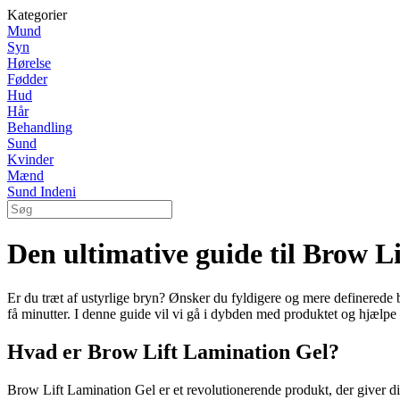
Kategorier
Mund
Syn
Hørelse
Fødder
Hud
Hår
Behandling
Sund
Kvinder
Mænd
Sund Indeni
Den ultimative guide til Brow 
Er du træt af ustyrlige bryn? Ønsker du fyldigere og mere definerede 
få minutter. I denne guide vil vi gå i dybden med produktet og hjælpe 
Hvad er Brow Lift Lamination Gel?
Brow Lift Lamination Gel er et revolutionerende produkt, der giver di