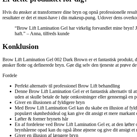
Hvis du ønsker at transformere dine bryn og opnå professionelle re
resultater er det et must-have i din makeup-pung. Udover dens overkomm
“Brow Lift Lamination Gel har virkelig forvandlet mine bryn! Je
haft.” – Anna, tilfreds kunde
Konklusion
Brow Lift Lamination Gel 002 Dark Brown er et fantastisk produkt, de
ønsker flotte og definerede bryn. Gør dig selv den tjeneste at prøve det
Fordele
Perfekt alternativ til professionel Brow Lift behandling
Denne Brow Lift Lamination Gel er et fantastisk alternativ til
uden at skulle betale de høje omkostninger eller gennemgå en pe
Giver en illusionen af fyldigere bryn
Med Brow Lift Lamination Gel kan du skabe en illusion af fyldige
populært skønhedsideal og kan give dit ansigt et mere markant 
Løfter & former brynets hår
En af fordelene ved Brow Lift Lamination Gel er, at den løfter
brynhårene opad kan du også åbne øjnene og give dit ansigt e
Giver en illusion af længere bryn