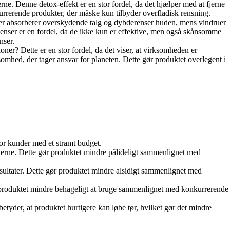
e. Denne detox-effekt er en stor fordel, da det hjælper med at fjerne
kurrerende produkter, der måske kun tilbyder overfladisk rensning.
t ler absorberer overskydende talg og dybderenser huden, mens vindruer
edienser er en fordel, da de ikke kun er effektive, men også skånsomme
nser.
ner? Dette er en stor fordel, da det viser, at virksomheden er
somhed, der tager ansvar for planeten. Dette gør produktet overlegent i
for kunder med et stramt budget.
erne. Dette gør produktet mindre pålideligt sammenlignet med
esultater. Dette gør produktet mindre alsidigt sammenlignet med
gør produktet mindre behageligt at bruge sammenlignet med konkurrerende
yder, at produktet hurtigere kan løbe tør, hvilket gør det mindre