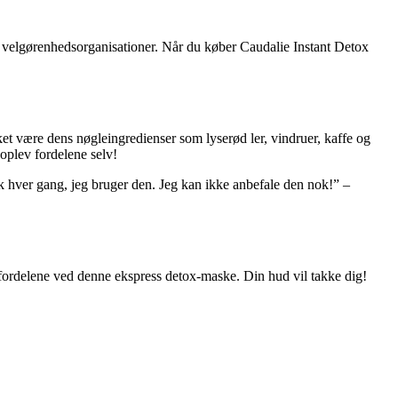
ke velgørenhedsorganisationer. Når du køber Caudalie Instant Detox
et være dens nøgleingredienser som lyserød ler, vindruer, kaffe og
oplev fordelene selv!
k hver gang, jeg bruger den. Jeg kan ikke anbefale den nok!” –
fordelene ved denne ekspress detox-maske. Din hud vil takke dig!