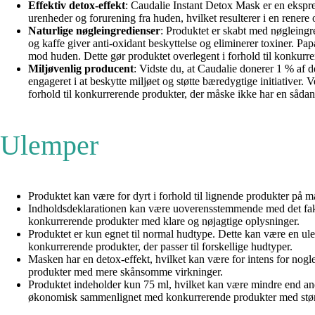
Effektiv detox-effekt
: Caudalie Instant Detox Mask er en ekspre
urenheder og forurening fra huden, hvilket resulterer i en renere
Naturlige nøgleingredienser
: Produktet er skabt med nøgleingr
og kaffe giver anti-oxidant beskyttelse og eliminerer toxiner. Pa
mod huden. Dette gør produktet overlegent i forhold til konkurre
Miljøvenlig producent
: Vidste du, at Caudalie donerer 1 % af d
engageret i at beskytte miljøet og støtte bæredygtige initiativer
forhold til konkurrerende produkter, der måske ikke har en såda
Ulemper
Produktet kan være for dyrt i forhold til lignende produkter på 
Indholdsdeklarationen kan være uoverensstemmende med det fakti
konkurrerende produkter med klare og nøjagtige oplysninger.
Produktet er kun egnet til normal hudtype. Dette kan være en ule
konkurrerende produkter, der passer til forskellige hudtyper.
Masken har en detox-effekt, hvilket kan være for intens for nogl
produkter med mere skånsomme virkninger.
Produktet indeholder kun 75 ml, hvilket kan være mindre end andr
økonomisk sammenlignet med konkurrerende produkter med stø