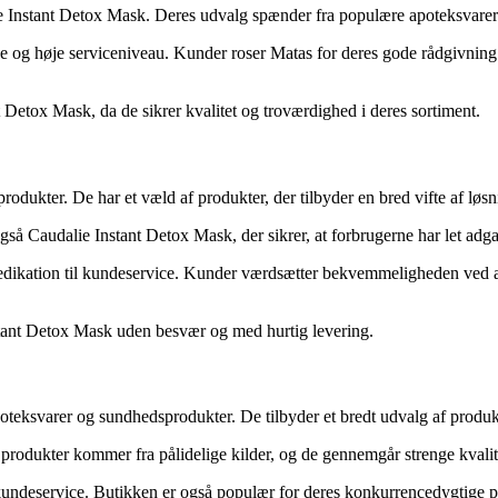
e Instant Detox Mask. Deres udvalg spænder fra populære apoteksvarer 
 og høje serviceniveau. Kunder roser Matas for deres gode rådgivning og 
t Detox Mask, da de sikrer kvalitet og troværdighed i deres sortiment.
odukter. De har et væld af produkter, der tilbyder en bred vifte af løsn
så Caudalie Instant Detox Mask, der sikrer, at forbrugerne har let adgan
 dedikation til kundeservice. Kunder værdsætter bekvemmeligheden ved a
nstant Detox Mask uden besvær og med hurtig levering.
apoteksvarer og sundhedsprodukter. De tilbyder et bredt udvalg af produ
rodukter kommer fra pålidelige kilder, og de gennemgår strenge kvalitets
undeservice. Butikken er også populær for deres konkurrencedygtige pr