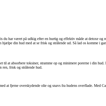
u har været på udkig efter en hurtig og effektiv måde at detoxe og ren
n hjælpe din hud med at se frisk og strålende ud. Så lad os komme i ga
et til at absorbere toksiner, stramme op og minimere porerne i din hud
 ren, frisk og strålende hud.
med at fjerne overskydende olie og snavs fra hudens overflade. Med Cau