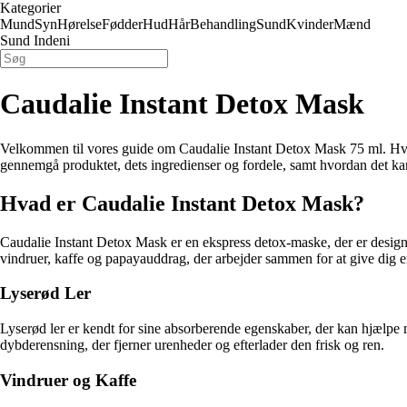
Kategorier
Mund
Syn
Hørelse
Fødder
Hud
Hår
Behandling
Sund
Kvinder
Mænd
Sund Indeni
Caudalie Instant Detox Mask
Velkommen til vores guide om Caudalie Instant Detox Mask 75 ml. Hvis d
gennemgå produktet, dets ingredienser og fordele, samt hvordan det ka
Hvad er Caudalie Instant Detox Mask?
Caudalie Instant Detox Mask er en ekspress detox-maske, der er design
vindruer, kaffe og papayauddrag, der arbejder sammen for at give dig en
Lyserød Ler
Lyserød ler er kendt for sine absorberende egenskaber, der kan hjælpe 
dybderensning, der fjerner urenheder og efterlader den frisk og ren.
Vindruer og Kaffe