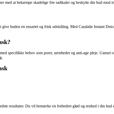
lper med at bekæmpe skadelige frie radikaler og beskytte din hud mod mi
at give huden en ensartet og frisk udstråling. Med Caudalie Instant Deto
ask?
ed specifikke behov som porer, urenheder og anti-age pleje. Uanset om
g.
ask
dste resultater. Du vil bemærke en forbedret glød og renhed i din hud 