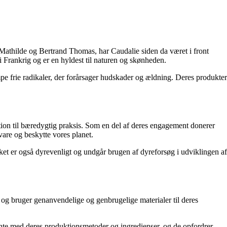
Mathilde og Bertrand Thomas, har Caudalie siden da været i front
 Frankrig og er en hyldest til naturen og skønheden.
mpe frie radikaler, der forårsager hudskader og ældning. Deres produkter
kation til bæredygtig praksis. Som en del af deres engagement donerer
vare og beskytte vores planet.
et er også dyrevenligt og undgår brugen af dyreforsøg i udviklingen af
og bruger genanvendelige og genbrugelige materialer til deres
rente med deres produktionsmetoder og ingredienser, og de opfordrer