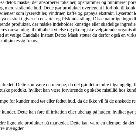
ss detox maske, der absorberer toksiner, opstrammer og minimerer porern
 og mere strålende hud. Dette gør produktet overlegent i forhold til kon
edienser som lyserødt ler, vindruer, kaffe og papaya ekstrakt. Lyserød
paya ekstrakt giver en ensartet og frisk udstråling. Disse naturlige ingr
rende produkter, der måske indeholder kunstige eller skadelige ingredie
eres omsætning til miljøbeskyttelse og økologiske velgørende organisatio
. Ved at vælge Caudalie Instant Detox Mask støtter du derfor også en virk
n miljømæssig fokus.
markedet. Dette kan være en ulempe, da det gør det mindre tilgængeligt 
ske produkt, hvilket kan være forvirrende og skabe mistillid hos kund
mpe for kunder med tør eller fedtet hud, da de ikke vil få de ønskede r
e kunder. Dette kan føre til irritation eller ubehag på huden, hvilket 
e lignende produkter på markedet. Dette kan være en ulempe, da det bet
rre mængder.