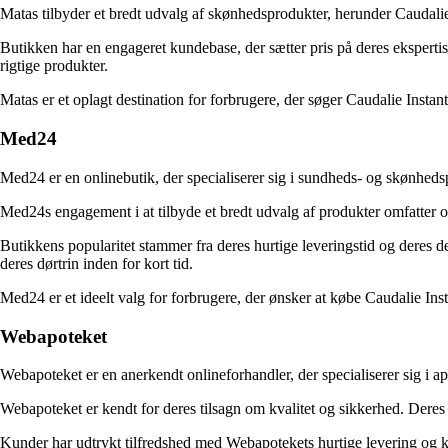
Matas tilbyder et bredt udvalg af skønhedsprodukter, herunder Caudali
Butikken har en engageret kundebase, der sætter pris på deres ekspertise
rigtige produkter.
Matas er et oplagt destination for forbrugere, der søger Caudalie Instan
Med24
Med24 er en onlinebutik, der specialiserer sig i sundheds- og skønhedspr
Med24s engagement i at tilbyde et bredt udvalg af produkter omfatter og
Butikkens popularitet stammer fra deres hurtige leveringstid og deres
deres dørtrin inden for kort tid.
Med24 er et ideelt valg for forbrugere, der ønsker at købe Caudalie I
Webapoteket
Webapoteket er en anerkendt onlineforhandler, der specialiserer sig i 
Webapoteket er kendt for deres tilsagn om kvalitet og sikkerhed. Deres p
Kunder har udtrykt tilfredshed med Webapotekets hurtige levering og k