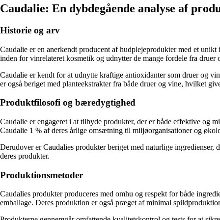
Caudalie: En dybdegående analyse af produ
Historie og arv
Caudalie er en anerkendt producent af hudplejeprodukter med et unikt 
inden for vinrelateret kosmetik og udnytter de mange fordele fra druer
Caudalie er kendt for at udnytte kraftige antioxidanter som druer og vi
er også beriget med planteekstrakter fra både druer og vine, hvilket giv
Produktfilosofi og bæredygtighed
Caudalie er engageret i at tilbyde produkter, der er både effektive og m
Caudalie 1 % af deres årlige omsætning til miljøorganisationer og økol
Derudover er Caudalies produkter beriget med naturlige ingredienser, 
deres produkter.
Produktionsmetoder
Caudalies produkter produceres med omhu og respekt for både ingredie
emballage. Deres produktion er også præget af minimal spildproduktion 
Produkterne gennemgår omfattende kvalitetskontrol og tests for at sikre