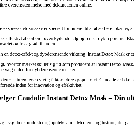
t sikre overensstemmelse med deklarationen online.
ekspress detoxmaske er specielt formuleret til at absorbere toksiner,
r effektivt absorberer overskydende talg og renser dybt i porerne. Ekstr
nsartet og frisk glød til huden.
huden en detox-effekt og dybderensende virkning. Instant Detox Mask er e
deligt, hvorfor mærket skiller sig ud som producent af Instant Detox Ma
ukne valg inden for dybderensende masker.
kterer naturen, er en vigtig faktor i deres popularitet. Caudalie er ikke
ørende inden for innovation og effektivitet.
ælger Caudalie Instant Detox Mask – Din ul
sig i skønhedsprodukter og apoteksvarer. Med en lang historie, der går