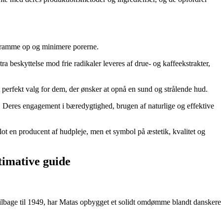
 stramme op og minimere porerne.
a beskyttelse mod frie radikaler leveres af drue- og kaffeekstrakter,
t perfekt valg for dem, der ønsker at opnå en sund og strålende hud.
sk. Deres engagement i bæredygtighed, brugen af naturlige og effektive
 blot en producent af hudpleje, men et symbol på æstetik, kvalitet og
timative guide
 tilbage til 1949, har Matas opbygget et solidt omdømme blandt danskere