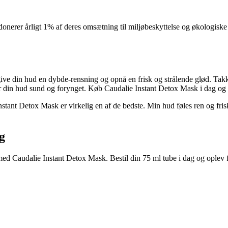
 donerer årligt 1% af deres omsætning til miljøbeskyttelse og økologis
give din hud en dybde-rensning og opnå en frisk og strålende glød. Takk
er din hud sund og forynget. Køb Caudalie Instant Detox Mask i dag og 
stant Detox Mask er virkelig en af de bedste. Min hud føles ren og fris
g
ed Caudalie Instant Detox Mask. Bestil din 75 ml tube i dag og oplev 