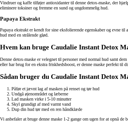
Vindruer og kaffe tilføjer antioxidanter til denne detox-maske, der hjæ
eliminere toksiner og fremme en sund og ungdommelig hud.
Papaya Ekstrakt
Papaya ekstrakt er kendt for sine eksfolierende egenskaber og evne til 
hud med en strålende glød.
Hvem kan bruge Caudalie Instant Detox M
Denne detox-maske er velegnet til personer med normal hud samt dem m
eller har brug for en ekstra friskhedsboost, er denne maske perfekt til di
Sådan bruger du Caudalie Instant Detox M
Påfør et jævnt lag af masken på renset og tør hud
Undgå øjenområdet og læberne
Lad masken virke i 5-10 minutter
Skyl grundigt af med varmt vand
Dup din hud tør med en ren håndklæde
Vi anbefaler at bruge denne maske 1-2 gange om ugen for at opnå de be