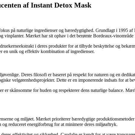
centen af Instant Detox Mask
fokus på naturlige ingredienser og bæredygtighed. Grundlagt i 1995 af 
 og vinplanter. Mærket har sit ophav i det berømte Bordeaux-vinområde i
ndruekerneekstrakt i deres produkter for at tilbyde beskyttelse og bekæ
er en unik og effektiv kombination af ingredienser.
iljøvenlige. Deres filosofi er baseret på respekt for naturen og en dedi
ogiske velgørenhedsprojekter. Dette er en imponerende indsats for at be
der er skånsomme for huden og respekterer dens naturlige balance. Mærk
nserne og miljøet. Mærket prioriterer bæredygtige produktionsmetoder 
og reduceret energiforbrug for at minimere deres miljøaftryk.
 deres effektivitet og sikkerhed. Caudalie er kendt for at være transpa