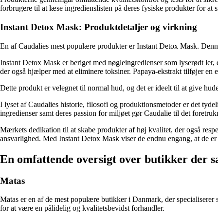
forbrugere til at læse ingredienslisten på deres fysiske produkter for a
Instant Detox Mask: Produktdetaljer og virkning
En af Caudalies mest populære produkter er Instant Detox Mask. Denne 
Instant Detox Mask er beriget med nøgleingredienser som lyserødt ler, de
der også hjælper med at eliminere toksiner. Papaya-ekstrakt tilføjer en e
Dette produkt er velegnet til normal hud, og det er ideelt til at give 
I lyset af Caudalies historie, filosofi og produktionsmetoder er det ty
ingredienser samt deres passion for miljøet gør Caudalie til det foretr
Mærkets dedikation til at skabe produkter af høj kvalitet, der også respe
ansvarlighed. Med Instant Detox Mask viser de endnu engang, at de er f
En omfattende oversigt over butikker der s
Matas
Matas er en af de mest populære butikker i Danmark, der specialiserer 
for at være en pålidelig og kvalitetsbevidst forhandler.