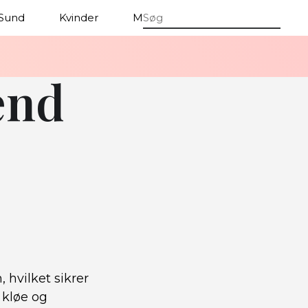
Sund
Kvinder
Mænd
ænd
 hvilket sikrer
 kløe og