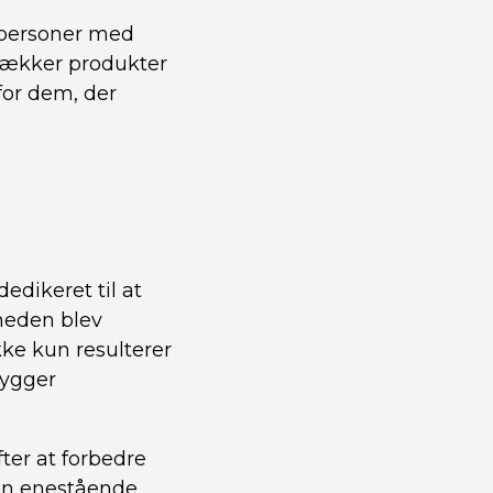
r personer med
trækker produkter
for dem, der
edikeret til at
mheden blev
ke kun resulterer
bygger
ter at forbedre
 en enestående