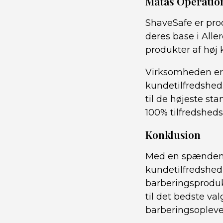
Matas Operatio
ShaveSafe er pro
deres base i Alle
produkter af høj k
Virksomheden er 
kundetilfredshed.
til de højeste sta
100% tilfredsheds
Konklusion
Med en spændende
kundetilfredshed
barberingsproduk
til det bedste va
barberingsoplevel