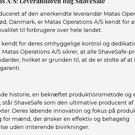
ns A/S: Leverandøren bag ShaveSafe
duceret af den anerkendte leverandør Matas Oper
rød, Danmark, er Matas Operations A/S kendt for a
valitet til forbrugere over hele landet.
kendt for deres omhyggelige kontrol og dedikatio
 Matas Operations A/S sikrer, at alle ShaveSafe-p
ndarder, hvilket er grunden til, at de er stolte af a
garanti.
 historie, en bekræftet produktionsmetode og en
, står ShaveSafe som den ultimative producent af
ter. Deres løbende innovation og fokus på produ
lg for mænd, der ønsker en effektiv og behagelig
se uden irriterende bivirkninger.