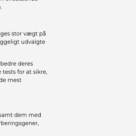
.
gges stor vægt på
yggeligt udvalgte
rbedre deres
ests for at sikre,
 de mest
d samt dem med
arberingsgener,