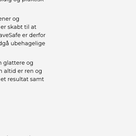
ener og
er skabt til at
haveSafe er derfor
undgå ubehagelige
 glattere og
 altid er ren og
ejet resultat samt