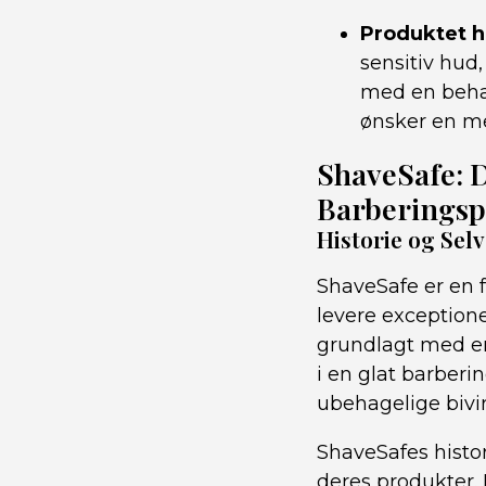
Produktet h
sensitiv hud
med en behag
ønsker en me
ShaveSafe: D
Barberingsp
Historie og Sel
ShaveSafe er en f
levere exceptione
grundlagt med en
i en glat barber
ubehagelige bivi
ShaveSafes histor
deres produkter.