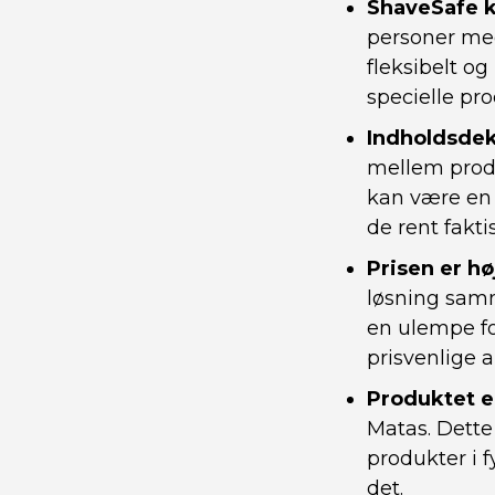
ShaveSafe k
personer med
fleksibelt og
specielle pro
Indholdsdek
mellem produ
kan være en
de rent fakti
Prisen er hø
løsning sam
en ulempe fo
prisvenlige a
Produktet e
Matas. Dette
produkter i f
det.