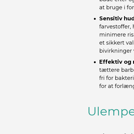
at bruge i fo
Sensitiv hu
farvestoffer,
minimere risi
et sikkert v
bivirkninger 
Effektiv og
tættere barbe
fri for bakte
for at forlæ
Ulempe