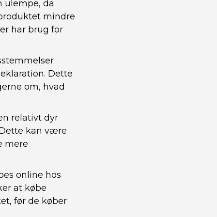
n ulempe, da
 produktet mindre
er har brug for
nsstemmelser
klaration. Dette
gerne om, hvad
n relativt dyr
Dette kan være
de mere
bes online hos
ker at købe
et, før de køber