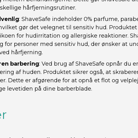
rskellige hårfjerningsrutiner.
dvenlig
: ShaveSafe indeholder 0% parfume, parab
 hvilket gør det velegnet til sensitiv hud. Produktet 
koen for hudirritation og allergiske reaktioner. S
alg for personer med sensitiv hud, der ønsker at 
ved hårfjerning.
 ren barbering
: Ved brug af ShaveSafe opnår du en
ring af huden. Produktet sikrer også, at skraberen
rier. Dette er afgørende for at opnå et flot og velpl
nge levetiden på dine barberblade.
r