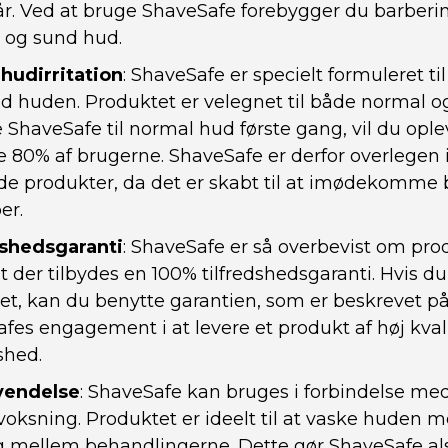
r. Ved at bruge ShaveSafe forebygger du barberi
 og sund hud.
hudirritation
: ShaveSafe er specielt formuleret ti
huden. Produktet er velegnet til både normal og
ShaveSafe til normal hud første gang, vil du oplev
 80% af brugerne. ShaveSafe er derfor overlegen i 
e produkter, da det er skabt til at imødekomme
er.
dshedsgaranti
: ShaveSafe er så overbevist om pro
 at der tilbydes en 100% tilfredshedsgaranti. Hvis du 
et, kan du benytte garantien, som er beskrevet på
fes engagement i at levere et produkt af høj kvali
shed.
vendelse
: ShaveSafe kan bruges i forbindelse me
voksning. Produktet er ideelt til at vaske huden 
g mellem behandlingerne. Dette gør ShaveSafe als