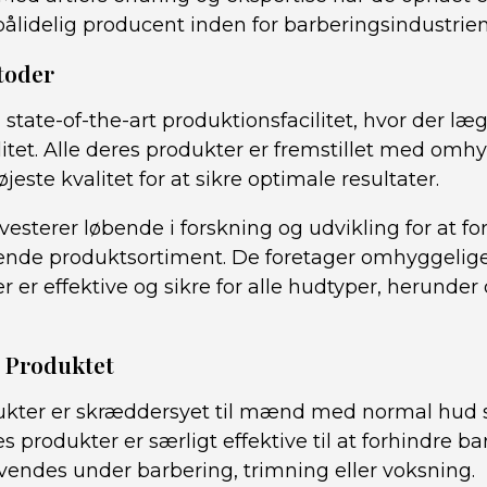
ålidelig producent inden for barberingsindustrien
toder
state-of-the-art produktionsfacilitet, hvor der læ
itet. Alle deres produkter er fremstillet med omh
jeste kvalitet for at sikre optimale resultater.
sterer løbende i forskning og udvikling for at fo
nde produktsortiment. De foretager omhyggelige t
r er effektive og sikre for alle hudtyper, herunder
l Produktet
ukter er skræddersyet til mænd med normal hu
es produkter er særligt effektive til at forhindre b
endes under barbering, trimning eller voksning.