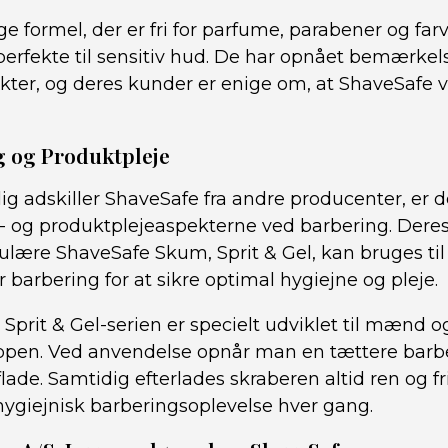
e formel, der er fri for parfume, parabener og farv
perfekte til sensitiv hud. De har opnået bemærke
er, og deres kunder er enige om, at ShaveSafe vir
g og Produktpleje
elig adskiller ShaveSafe fra andre producenter, er 
- og produktplejeaspekterne ved barbering. Deres
lære ShaveSafe Skum, Sprit & Gel, kan bruges til
r barbering for at sikre optimal hygiejne og pleje.
prit & Gel-serien er specielt udviklet til mænd og
ppen. Ved anvendelse opnår man en tættere barb
ade. Samtidig efterlades skraberen altid ren og fri
 hygiejnisk barberingsoplevelse hver gang.