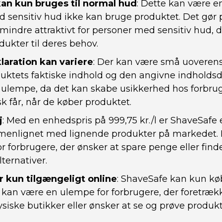
an kun bruges til normal hud
: Dette kan være e
 sensitiv hud ikke kan bruge produktet. Det gør
 mindre attraktivt for personer med sensitiv hud, d
dukter til deres behov.
laration kan variere
: Der kan være små uovere
ktets faktiske indhold og den angivne indholdsde
 ulempe, da det kan skabe usikkerhed hos forbru
sk får, når de køber produktet.
j
: Med en enhedspris på 999,75 kr./l er ShaveSafe e
menlignet med lignende produkter på markedet. 
r forbrugere, der ønsker at spare penge eller fin
lternativer.
r kun tilgængeligt online
: ShaveSafe kan kun kø
 kan være en ulempe for forbrugere, der foretræk
ysiske butikker eller ønsker at se og prøve produkt