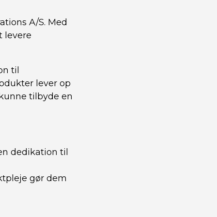
ations A/S. Med
t levere
n til
rodukter lever op
t kunne tilbyde en
 dedikation til
ktpleje gør dem