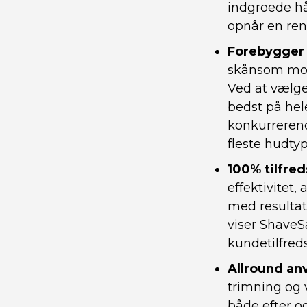
indgroede hå
opnår en ren
Forebygger 
skånsom mod 
Ved at vælge 
bedst på hele
konkurrerend
fleste hudtyp
100% tilfre
effektivitet,
med resultat
viser ShaveSa
kundetilfred
Allround an
trimning og 
både efter o