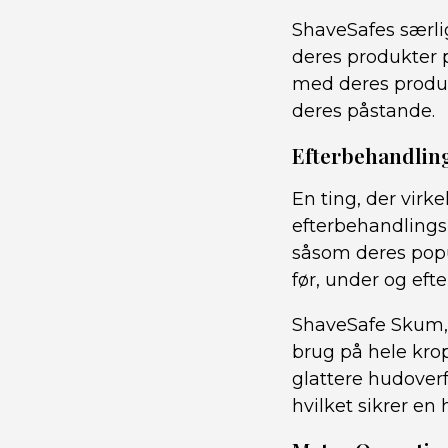
ShaveSafes særlig
deres produkter 
med deres produkt
deres påstande.
Efterbehandlin
En ting, der virk
efterbehandlings
såsom deres popu
før, under og efte
ShaveSafe Skum, S
brug på hele kro
glattere hudoverfl
hvilket sikrer en