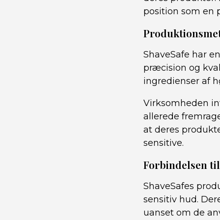
position som en p
Produktionsme
ShaveSafe har en 
præcision og kval
ingredienser af hø
Virksomheden inve
allerede fremrage
at deres produkte
sensitive.
Forbindelsen ti
ShaveSafes prod
sensitiv hud. Der
uanset om de anv