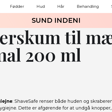
Fødder
Hud
Hår
Behandling
SUND INDENI
erskum til m
al 200 ml
iejne
: ShaveSafe renser både huden og skraberen,
ygiejne. Dette er afgørende for at undgå knopper,