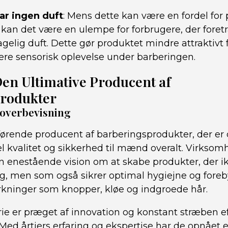
ar ingen duft
: Mens dette kan være en fordel fo
, kan det være en ulempe for forbrugere, der fore
elig duft. Dette gør produktet mindre attraktivt 
re sensorisk oplevelse under barberingen.
en Ultimative Producent af
rodukter
voverbevisning
ørende producent af barberingsprodukter, der er d
l kvalitet og sikkerhed til mænd overalt. Virkso
 enestående vision om at skabe produkter, der ik
ing, men som også sikrer optimal hygiejne og fore
rkninger som knopper, kløe og indgroede hår.
ie er præget af innovation og konstant stræben ef
 Med årtiers erfaring og ekspertise har de opnået