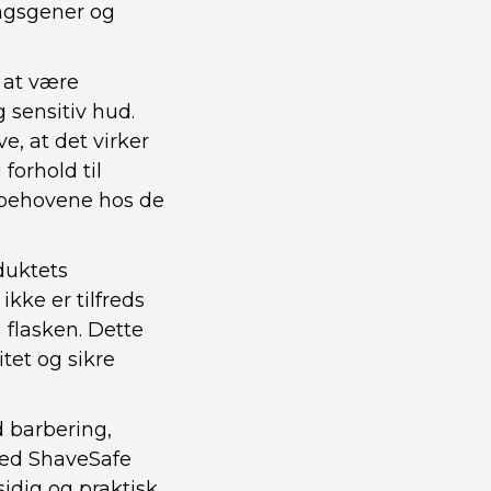
ngsgener og
l at være
 sensitiv hud.
e, at det virker
forhold til
 behovene hos de
duktets
ikke er tilfreds
 flasken. Dette
tet og sikre
d barbering,
med ShaveSafe
idig og praktisk