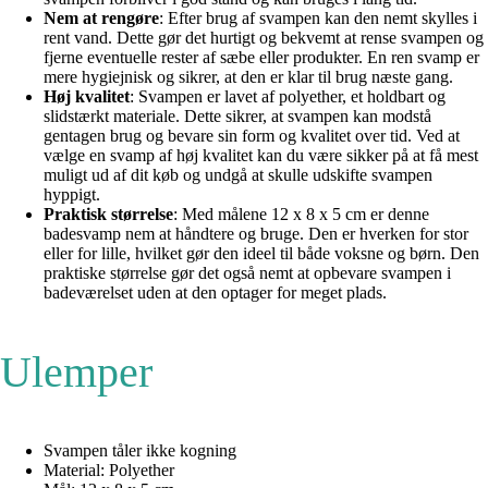
Nem at rengøre
: Efter brug af svampen kan den nemt skylles i
rent vand. Dette gør det hurtigt og bekvemt at rense svampen og
fjerne eventuelle rester af sæbe eller produkter. En ren svamp er
mere hygiejnisk og sikrer, at den er klar til brug næste gang.
Høj kvalitet
: Svampen er lavet af polyether, et holdbart og
slidstærkt materiale. Dette sikrer, at svampen kan modstå
gentagen brug og bevare sin form og kvalitet over tid. Ved at
vælge en svamp af høj kvalitet kan du være sikker på at få mest
muligt ud af dit køb og undgå at skulle udskifte svampen
hyppigt.
Praktisk størrelse
: Med målene 12 x 8 x 5 cm er denne
badesvamp nem at håndtere og bruge. Den er hverken for stor
eller for lille, hvilket gør den ideel til både voksne og børn. Den
praktiske størrelse gør det også nemt at opbevare svampen i
badeværelset uden at den optager for meget plads.
Ulemper
Svampen tåler ikke kogning
Material: Polyether