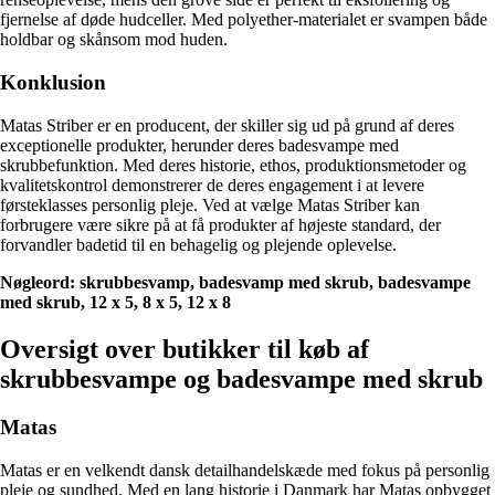
fjernelse af døde hudceller. Med polyether-materialet er svampen både
holdbar og skånsom mod huden.
Konklusion
Matas Striber er en producent, der skiller sig ud på grund af deres
exceptionelle produkter, herunder deres badesvampe med
skrubbefunktion. Med deres historie, ethos, produktionsmetoder og
kvalitetskontrol demonstrerer de deres engagement i at levere
førsteklasses personlig pleje. Ved at vælge Matas Striber kan
forbrugere være sikre på at få produkter af højeste standard, der
forvandler badetid til en behagelig og plejende oplevelse.
Nøgleord: skrubbesvamp, badesvamp med skrub, badesvampe
med skrub, 12 x 5, 8 x 5, 12 x 8
Oversigt over butikker til køb af
skrubbesvampe og badesvampe med skrub
Matas
Matas er en velkendt dansk detailhandelskæde med fokus på personlig
pleje og sundhed. Med en lang historie i Danmark har Matas opbygget