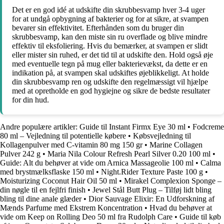
Det er en god idé at udskifte din skrubbesvamp hver 3-4 uger
for at undgå opbygning af bakterier og for at sikre, at svampen
bevarer sin effektivitet. Efterhånden som du bruger din
skrubbesvamp, kan den miste sin ru overflade og blive mindre
effektiv til eksfoliering. Hvis du bemærker, at svampen er slidt
eller mister sin ruhed, er det tid til at udskifte den. Hold også øje
med eventuelle tegn på mug eller bakterievækst, da dette er en
indikation på, at svampen skal udskiftes øjeblikkeligt. At holde
din skrubbesvamp ren og udskifte den regelmæssigt vil hjælpe
med at opretholde en god hygiejne og sikre de bedste resultater
for din hud.
Andre populære artikler:
Guide til Instant Firmx Eye 30 ml
•
Fodcreme
80 ml – Vejledning til potentielle købere
•
Købsvejledning til
Kollagenpulver med C-vitamin 80 mg 150 gr
•
Marine Collagen
Pulver 242 g
•
Maria Nila Colour Refresh Pearl Silver 0.20 100 ml
•
Guide: Alt du behøver at vide om Arnica Massageolie 100 ml
•
Calma
med brystmælksflaske 150 ml
•
Night.Rider Texture Paste 100 g
•
Moisturizing Coconut Hair Oil 50 ml
•
Mirakel Complexion Sponge –
din nøgle til en fejlfri finish
•
Jewel Stål Butt Plug – Tilføj lidt bling
bling til dine anale glæder
•
Dior Sauvage Elixir: En Udforskning af
Mænds Parfume med Ekstrem Koncentration
•
Hvad du behøver at
vide om Keep on Rolling Deo 50 ml fra Rudolph Care
•
Guide til køb