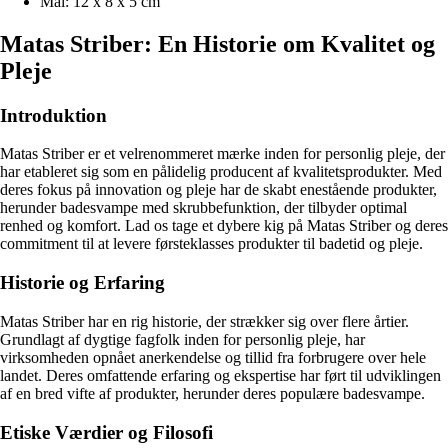
Mål: 12 x 8 x 5 cm
Matas Striber: En Historie om Kvalitet og
Pleje
Introduktion
Matas Striber er et velrenommeret mærke inden for personlig pleje, der
har etableret sig som en pålidelig producent af kvalitetsprodukter. Med
deres fokus på innovation og pleje har de skabt enestående produkter,
herunder badesvampe med skrubbefunktion, der tilbyder optimal
renhed og komfort. Lad os tage et dybere kig på Matas Striber og deres
commitment til at levere førsteklasses produkter til badetid og pleje.
Historie og Erfaring
Matas Striber har en rig historie, der strækker sig over flere årtier.
Grundlagt af dygtige fagfolk inden for personlig pleje, har
virksomheden opnået anerkendelse og tillid fra forbrugere over hele
landet. Deres omfattende erfaring og ekspertise har ført til udviklingen
af en bred vifte af produkter, herunder deres populære badesvampe.
Etiske Værdier og Filosofi