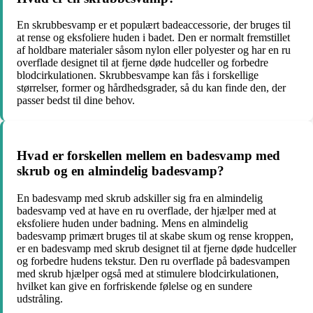
En skrubbesvamp er et populært badeaccessorie, der bruges til
at rense og eksfoliere huden i badet. Den er normalt fremstillet
af holdbare materialer såsom nylon eller polyester og har en ru
overflade designet til at fjerne døde hudceller og forbedre
blodcirkulationen. Skrubbesvampe kan fås i forskellige
størrelser, former og hårdhedsgrader, så du kan finde den, der
passer bedst til dine behov.
Hvad er forskellen mellem en badesvamp med
skrub og en almindelig badesvamp?
En badesvamp med skrub adskiller sig fra en almindelig
badesvamp ved at have en ru overflade, der hjælper med at
eksfoliere huden under badning. Mens en almindelig
badesvamp primært bruges til at skabe skum og rense kroppen,
er en badesvamp med skrub designet til at fjerne døde hudceller
og forbedre hudens tekstur. Den ru overflade på badesvampen
med skrub hjælper også med at stimulere blodcirkulationen,
hvilket kan give en forfriskende følelse og en sundere
udstråling.