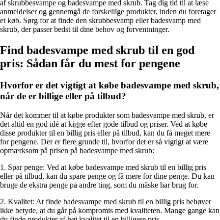
af skrubbesvampe og badesvampe med skrub. Tag dig tid til at læse
anmeldelser og gennemgå de forskellige produkter, inden du foretager
et køb. Sørg for at finde den skrubbesvamp eller badesvamp med
skrub, der passer bedst til dine behov og forventninger.
Find badesvampe med skrub til en god
pris: Sådan får du mest for pengene
Hvorfor er det vigtigt at købe badesvampe med skrub,
når de er billige eller på tilbud?
Når det kommer til at købe produkter som badesvampe med skrub, er
det altid en god idé at kigge efter gode tilbud og priser. Ved at købe
disse produkter til en billig pris eller på tilbud, kan du få meget mere
for pengene. Der er flere grunde til, hvorfor det er så vigtigt at være
opmærksom på prisen på badesvampe med skrub:
1. Spar penge: Ved at købe badesvampe med skrub til en billig pris
eller på tilbud, kan du spare penge og få mere for dine penge. Du kan
bruge de ekstra penge på andre ting, som du måske har brug for.
2. Kvalitet: At finde badesvampe med skrub til en billig pris behøver
ikke betyde, at du går på kompromis med kvaliteten. Mange gange kan
du finde produkter af høj kvalitet til en billigere pris.