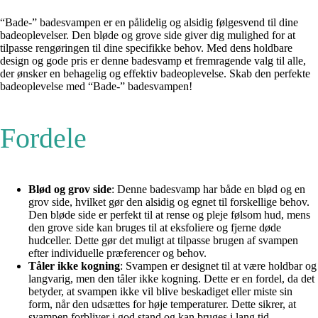
“Bade-” badesvampen er en pålidelig og alsidig følgesvend til dine
badeoplevelser. Den bløde og grove side giver dig mulighed for at
tilpasse rengøringen til dine specifikke behov. Med dens holdbare
design og gode pris er denne badesvamp et fremragende valg til alle,
der ønsker en behagelig og effektiv badeoplevelse. Skab den perfekte
badeoplevelse med “Bade-” badesvampen!
Fordele
Blød og grov side
: Denne badesvamp har både en blød og en
grov side, hvilket gør den alsidig og egnet til forskellige behov.
Den bløde side er perfekt til at rense og pleje følsom hud, mens
den grove side kan bruges til at eksfoliere og fjerne døde
hudceller. Dette gør det muligt at tilpasse brugen af svampen
efter individuelle præferencer og behov.
Tåler ikke kogning
: Svampen er designet til at være holdbar og
langvarig, men den tåler ikke kogning. Dette er en fordel, da det
betyder, at svampen ikke vil blive beskadiget eller miste sin
form, når den udsættes for høje temperaturer. Dette sikrer, at
svampen forbliver i god stand og kan bruges i lang tid.