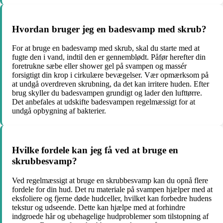
Hvordan bruger jeg en badesvamp med skrub?
For at bruge en badesvamp med skrub, skal du starte med at
fugte den i vand, indtil den er gennemblødt. Påfør herefter din
foretrukne sæbe eller shower gel på svampen og massér
forsigtigt din krop i cirkulære bevægelser. Vær opmærksom på
at undgå overdreven skrubning, da det kan irritere huden. Efter
brug skyller du badesvampen grundigt og lader den lufttørre.
Det anbefales at udskifte badesvampen regelmæssigt for at
undgå opbygning af bakterier.
Hvilke fordele kan jeg få ved at bruge en
skrubbesvamp?
Ved regelmæssigt at bruge en skrubbesvamp kan du opnå flere
fordele for din hud. Det ru materiale på svampen hjælper med at
eksfoliere og fjerne døde hudceller, hvilket kan forbedre hudens
tekstur og udseende. Dette kan hjælpe med at forhindre
indgroede hår og ubehagelige hudproblemer som tilstopning af