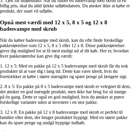
3. Tjek for udløbsdato: Når du finder en badesvamp med skrub til en
billig pris, skal du altid tjekke udløbsdatoen. Du ønsker ikke at købe et
produkt, der snart vil udløbe.
Opnå mest værdi med 12 x 5, 8 x 5 og 12 x 8
badesvampe med skrub
Når du køber badesvampe med skrub, kan du ofte finde forskellige
pakkestørrelser som 12 x 5, 8 x 5 eller 12 x 8. Disse pakkestørrelser
giver dig mulighed for at få mest muligt ud af dit køb. Her er, hvordan
hver pakkestørrelse kan give dig værdi:
1. 12 x 5: Med en pakke på 12 x 5 badesvampe med skrub får du nok
produkter til at vare dig i lang tid. Dette kan være ideelt, hvis du
foretrækker at købe i større mængder og spare penge på længere sigt.
2. 8 x 5: En pakke på 8 x 5 badesvampe med skrub er velegnet til dem,
der ønsker en god mængde produkt, men ikke har brug for så mange
på én gang. Dette er også en god mulighed, hvis du ønsker at prøve
forskellige varianter uden at investere i en stor pakke.
3. 12 x 8: En pakke på 12 x 8 badesvampe med skrub er perfekt til
familier eller dem, der bruger produktet hyppigt. Med en større pakke
kan du spare penge og undgå hyppige indkøb.