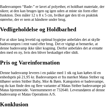
Badesvampen “Bade-” er lavet af polyether, et holdbart materiale, der
sikrer, at den kan bruges igen og igen uden at miste sin form eller
funktion. Den måler 12 x 8 x 5 cm, hvilket gør den til en praktisk
størrelse, der er nem at håndtere under brug.
Vedligeholdelse og Holdbarhed
For at sikre lang levetid og optimal hygiejne anbefales det at skylle
badesvampen i rent vand efter brug. Det er vigtigt at bemærke, at
denne badesvamp ikke tåler kogning. Derfor anbefales det at erstatte
den med en ny, hvis den bliver beskadiget eller slidt.
Pris og Vareinformation
Denne badesvamp leveres i en pakke med 1 stk og kan købes til en
enhedspris på 21,95 kr. Badesvampen er fra mærket Matas Striber og
tilhører serien Striber Baby, Mor & Børn. Kategorien er badesvampe,
og du kan finde den og flere varianter af Matas Striber badesvampe på
Matas hjemmeside. Varenummeret er 732640. Leverandøren af denne
badesvamp er Matas Operations A/S.
Konklusion