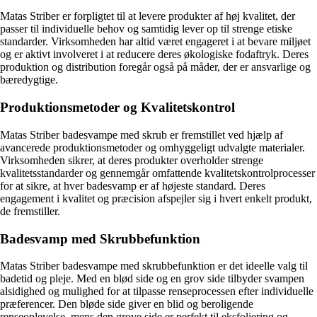
Matas Striber er forpligtet til at levere produkter af høj kvalitet, der
passer til individuelle behov og samtidig lever op til strenge etiske
standarder. Virksomheden har altid været engageret i at bevare miljøet
og er aktivt involveret i at reducere deres økologiske fodaftryk. Deres
produktion og distribution foregår også på måder, der er ansvarlige og
bæredygtige.
Produktionsmetoder og Kvalitetskontrol
Matas Striber badesvampe med skrub er fremstillet ved hjælp af
avancerede produktionsmetoder og omhyggeligt udvalgte materialer.
Virksomheden sikrer, at deres produkter overholder strenge
kvalitetsstandarder og gennemgår omfattende kvalitetskontrolprocesser
for at sikre, at hver badesvamp er af højeste standard. Deres
engagement i kvalitet og præcision afspejler sig i hvert enkelt produkt,
de fremstiller.
Badesvamp med Skrubbefunktion
Matas Striber badesvampe med skrubbefunktion er det ideelle valg til
badetid og pleje. Med en blød side og en grov side tilbyder svampen
alsidighed og mulighed for at tilpasse renseprocessen efter individuelle
præferencer. Den bløde side giver en blid og beroligende
renseoplevelse, mens den grove side er perfekt til eksfoliering og