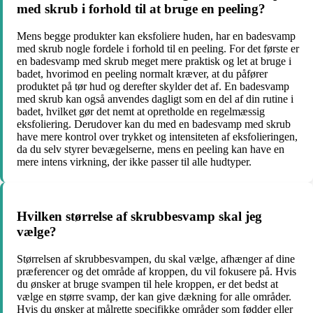
med skrub i forhold til at bruge en peeling?
Mens begge produkter kan eksfoliere huden, har en badesvamp
med skrub nogle fordele i forhold til en peeling. For det første er
en badesvamp med skrub meget mere praktisk og let at bruge i
badet, hvorimod en peeling normalt kræver, at du påfører
produktet på tør hud og derefter skylder det af. En badesvamp
med skrub kan også anvendes dagligt som en del af din rutine i
badet, hvilket gør det nemt at opretholde en regelmæssig
eksfoliering. Derudover kan du med en badesvamp med skrub
have mere kontrol over trykket og intensiteten af eksfolieringen,
da du selv styrer bevægelserne, mens en peeling kan have en
mere intens virkning, der ikke passer til alle hudtyper.
Hvilken størrelse af skrubbesvamp skal jeg
vælge?
Størrelsen af skrubbesvampen, du skal vælge, afhænger af dine
præferencer og det område af kroppen, du vil fokusere på. Hvis
du ønsker at bruge svampen til hele kroppen, er det bedst at
vælge en større svamp, der kan give dækning for alle områder.
Hvis du ønsker at målrette specifikke områder som fødder eller