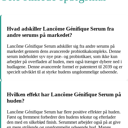
Hvad adskiller Lancôme Génifique Serum fra
andre serums på markedet?
Lancôme Génifique Serum adskiller sig fra andre serums på
markedet gennem dens avancerede probiotikakompleks. Denne
serum indeholder syv nye præ- og probiotikaer, som ikke kun
arbejder på overfladen af huden, men også trænger dybere ned i
hudlagene. Denne avancerede formel er patenteret til 2039 og er
specielt udviklet til at styrke hudens ungdommelige udseende.
Hvilken effekt har Lancôme Génifique Serum på
huden?
Lancôme Génifique Serum har flere positive effekter på huden.
Først og fremmest forbedrer den hudens tekstur og efterlader
den med en silkeblød finish. Serummet arbejder også på at give
en mere strålende og ungdommelig udseende hud. Mange