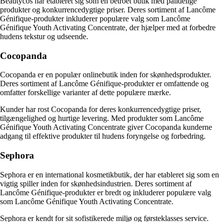
Beautycos har etableret sig som en betroet butik med pålidelige
produkter og konkurrencedygtige priser. Deres sortiment af Lancôme
Génifique-produkter inkluderer populære valg som Lancôme
Génifique Youth Activating Concentrate, der hjælper med at forbedre
hudens tekstur og udseende.
Cocopanda
Cocopanda er en populær onlinebutik inden for skønhedsprodukter.
Deres sortiment af Lancôme Génifique-produkter er omfattende og
omfatter forskellige varianter af dette populære mærke.
Kunder har rost Cocopanda for deres konkurrencedygtige priser,
tilgængelighed og hurtige levering. Med produkter som Lancôme
Génifique Youth Activating Concentrate giver Cocopanda kunderne
adgang til effektive produkter til hudens foryngelse og forbedring.
Sephora
Sephora er en international kosmetikbutik, der har etableret sig som en
vigtig spiller inden for skønhedsindustrien. Deres sortiment af
Lancôme Génifique-produkter er bredt og inkluderer populære valg
som Lancôme Génifique Youth Activating Concentrate.
Sephora er kendt for sit sofistikerede miljø og førsteklasses service.