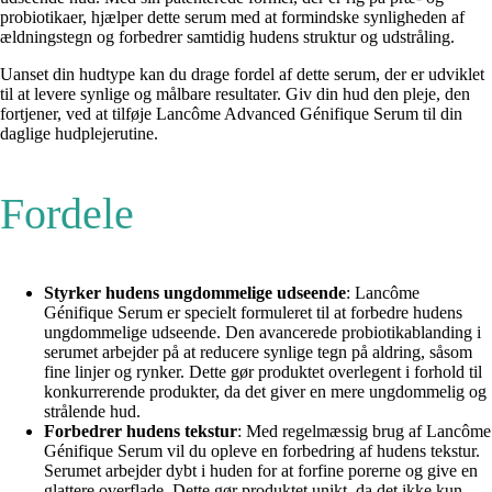
probiotikaer, hjælper dette serum med at formindske synligheden af
ældningstegn og forbedrer samtidig hudens struktur og udstråling.
Uanset din hudtype kan du drage fordel af dette serum, der er udviklet
til at levere synlige og målbare resultater. Giv din hud den pleje, den
fortjener, ved at tilføje Lancôme Advanced Génifique Serum til din
daglige hudplejerutine.
Fordele
Styrker hudens ungdommelige udseende
: Lancôme
Génifique Serum er specielt formuleret til at forbedre hudens
ungdommelige udseende. Den avancerede probiotikablanding i
serumet arbejder på at reducere synlige tegn på aldring, såsom
fine linjer og rynker. Dette gør produktet overlegent i forhold til
konkurrerende produkter, da det giver en mere ungdommelig og
strålende hud.
Forbedrer hudens tekstur
: Med regelmæssig brug af Lancôme
Génifique Serum vil du opleve en forbedring af hudens tekstur.
Serumet arbejder dybt i huden for at forfine porerne og give en
glattere overflade. Dette gør produktet unikt, da det ikke kun