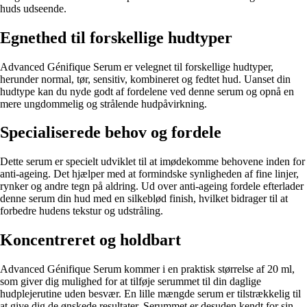
huds udseende.
Egnethed til forskellige hudtyper
Advanced Génifique Serum er velegnet til forskellige hudtyper,
herunder normal, tør, sensitiv, kombineret og fedtet hud. Uanset din
hudtype kan du nyde godt af fordelene ved denne serum og opnå en
mere ungdommelig og strålende hudpåvirkning.
Specialiserede behov og fordele
Dette serum er specielt udviklet til at imødekomme behovene inden for
anti-ageing. Det hjælper med at formindske synligheden af fine linjer,
rynker og andre tegn på aldring. Ud over anti-ageing fordele efterlader
denne serum din hud med en silkeblød finish, hvilket bidrager til at
forbedre hudens tekstur og udstråling.
Koncentreret og holdbart
Advanced Génifique Serum kommer i en praktisk størrelse af 20 ml,
som giver dig mulighed for at tilføje serummet til din daglige
hudplejerutine uden besvær. En lille mængde serum er tilstrækkelig til
at give dig de ønskede resultater. Serummet er desuden kendt for sin