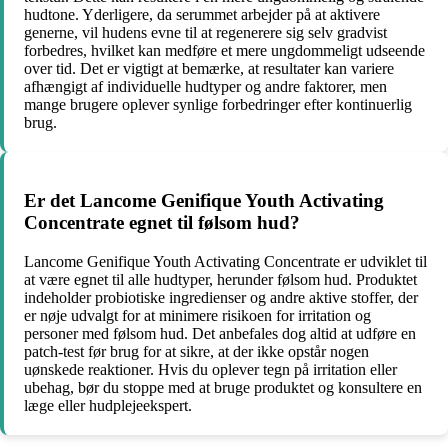
hudtone. Yderligere, da serummet arbejder på at aktivere
generne, vil hudens evne til at regenerere sig selv gradvist
forbedres, hvilket kan medføre et mere ungdommeligt udseende
over tid. Det er vigtigt at bemærke, at resultater kan variere
afhængigt af individuelle hudtyper og andre faktorer, men
mange brugere oplever synlige forbedringer efter kontinuerlig
brug.
Er det Lancome Genifique Youth Activating
Concentrate egnet til følsom hud?
Lancome Genifique Youth Activating Concentrate er udviklet til
at være egnet til alle hudtyper, herunder følsom hud. Produktet
indeholder probiotiske ingredienser og andre aktive stoffer, der
er nøje udvalgt for at minimere risikoen for irritation og
personer med følsom hud. Det anbefales dog altid at udføre en
patch-test før brug for at sikre, at der ikke opstår nogen
uønskede reaktioner. Hvis du oplever tegn på irritation eller
ubehag, bør du stoppe med at bruge produktet og konsultere en
læge eller hudplejeekspert.