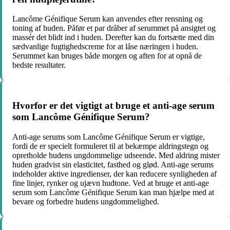
Lancôme Génifique Serum kan anvendes efter rensning og
toning af huden. Påfør et par dråber af serummet på ansigtet og
massér det blidt ind i huden. Derefter kan du fortsætte med din
sædvanlige fugtighedscreme for at låse næringen i huden.
Serummet kan bruges både morgen og aften for at opnå de
bedste resultater.
Hvorfor er det vigtigt at bruge et anti-age serum
som Lancôme Génifique Serum?
Anti-age serums som Lancôme Génifique Serum er vigtige,
fordi de er specielt formuleret til at bekæmpe aldringstegn og
opretholde hudens ungdommelige udseende. Med aldring mister
huden gradvist sin elasticitet, fasthed og glød. Anti-age serums
indeholder aktive ingredienser, der kan reducere synligheden af
fine linjer, rynker og ujævn hudtone. Ved at bruge et anti-age
serum som Lancôme Génifique Serum kan man hjælpe med at
bevare og forbedre hudens ungdommelighed.