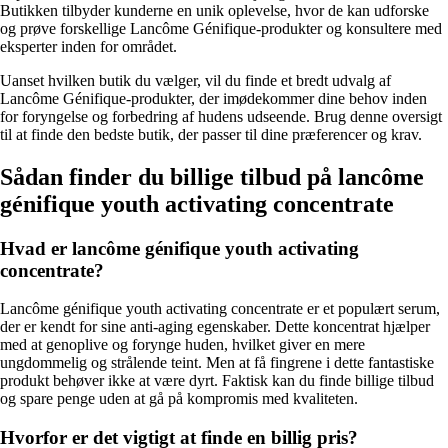
Butikken tilbyder kunderne en unik oplevelse, hvor de kan udforske
og prøve forskellige Lancôme Génifique-produkter og konsultere med
eksperter inden for området.
Uanset hvilken butik du vælger, vil du finde et bredt udvalg af
Lancôme Génifique-produkter, der imødekommer dine behov inden
for foryngelse og forbedring af hudens udseende. Brug denne oversigt
til at finde den bedste butik, der passer til dine præferencer og krav.
Sådan finder du billige tilbud på lancôme
génifique youth activating concentrate
Hvad er lancôme génifique youth activating
concentrate?
Lancôme génifique youth activating concentrate er et populært serum,
der er kendt for sine anti-aging egenskaber. Dette koncentrat hjælper
med at genoplive og forynge huden, hvilket giver en mere
ungdommelig og strålende teint. Men at få fingrene i dette fantastiske
produkt behøver ikke at være dyrt. Faktisk kan du finde billige tilbud
og spare penge uden at gå på kompromis med kvaliteten.
Hvorfor er det vigtigt at finde en billig pris?