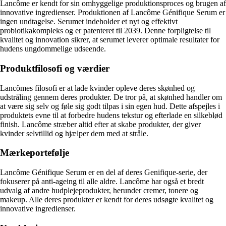
Lancôme er kendt for sin omhyggelige produktionsproces og brugen af
innovative ingredienser. Produktionen af Lancôme Génifique Serum er
ingen undtagelse. Serumet indeholder et nyt og effektivt
probiotikakompleks og er patenteret til 2039. Denne forpligtelse til
kvalitet og innovation sikrer, at serumet leverer optimale resultater for
hudens ungdommelige udseende.
Produktfilosofi og værdier
Lancômes filosofi er at lade kvinder opleve deres skønhed og
udstråling gennem deres produkter. De tror på, at skønhed handler om
at være sig selv og føle sig godt tilpas i sin egen hud. Dette afspejles i
produktets evne til at forbedre hudens tekstur og efterlade en silkeblød
finish. Lancôme stræber altid efter at skabe produkter, der giver
kvinder selvtillid og hjælper dem med at stråle.
Mærkeportefølje
Lancôme Génifique Serum er en del af deres Genifique-serie, der
fokuserer på anti-ageing til alle aldre. Lancôme har også et bredt
udvalg af andre hudplejeprodukter, herunder cremer, tonere og
makeup. Alle deres produkter er kendt for deres udsøgte kvalitet og
innovative ingredienser.