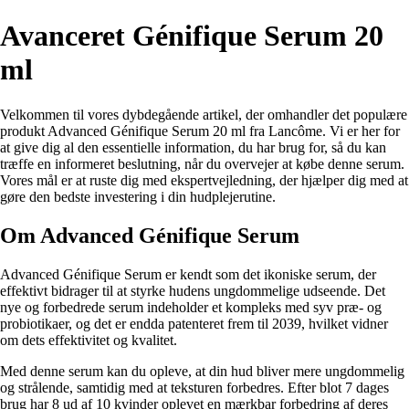
Avanceret Génifique Serum 20
ml
Velkommen til vores dybdegående artikel, der omhandler det populære
produkt Advanced Génifique Serum 20 ml fra Lancôme. Vi er her for
at give dig al den essentielle information, du har brug for, så du kan
træffe en informeret beslutning, når du overvejer at købe denne serum.
Vores mål er at ruste dig med ekspertvejledning, der hjælper dig med at
gøre den bedste investering i din hudplejerutine.
Om Advanced Génifique Serum
Advanced Génifique Serum er kendt som det ikoniske serum, der
effektivt bidrager til at styrke hudens ungdommelige udseende. Det
nye og forbedrede serum indeholder et kompleks med syv præ- og
probiotikaer, og det er endda patenteret frem til 2039, hvilket vidner
om dets effektivitet og kvalitet.
Med denne serum kan du opleve, at din hud bliver mere ungdommelig
og strålende, samtidig med at teksturen forbedres. Efter blot 7 dages
brug har 8 ud af 10 kvinder oplevet en mærkbar forbedring af deres