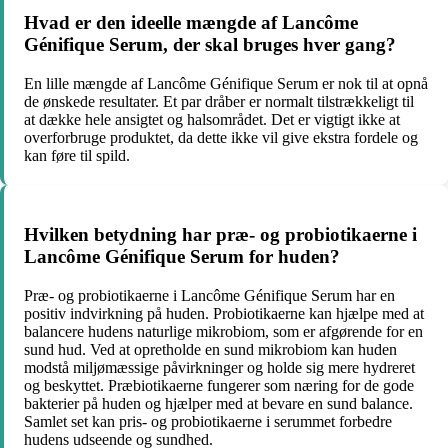
Hvad er den ideelle mængde af Lancôme
Génifique Serum, der skal bruges hver gang?
En lille mængde af Lancôme Génifique Serum er nok til at opnå
de ønskede resultater. Et par dråber er normalt tilstrækkeligt til
at dække hele ansigtet og halsområdet. Det er vigtigt ikke at
overforbruge produktet, da dette ikke vil give ekstra fordele og
kan føre til spild.
Hvilken betydning har præ- og probiotikaerne i
Lancôme Génifique Serum for huden?
Præ- og probiotikaerne i Lancôme Génifique Serum har en
positiv indvirkning på huden. Probiotikaerne kan hjælpe med at
balancere hudens naturlige mikrobiom, som er afgørende for en
sund hud. Ved at opretholde en sund mikrobiom kan huden
modstå miljømæssige påvirkninger og holde sig mere hydreret
og beskyttet. Præbiotikaerne fungerer som næring for de gode
bakterier på huden og hjælper med at bevare en sund balance.
Samlet set kan pris- og probiotikaerne i serummet forbedre
hudens udseende og sundhed.