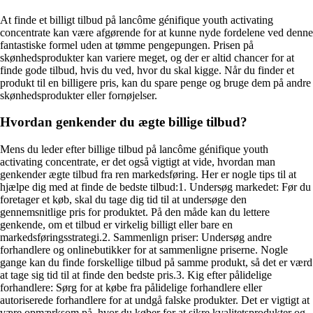
At finde et billigt tilbud på lancôme génifique youth activating
concentrate kan være afgørende for at kunne nyde fordelene ved denne
fantastiske formel uden at tømme pengepungen. Prisen på
skønhedsprodukter kan variere meget, og der er altid chancer for at
finde gode tilbud, hvis du ved, hvor du skal kigge. Når du finder et
produkt til en billigere pris, kan du spare penge og bruge dem på andre
skønhedsprodukter eller fornøjelser.
Hvordan genkender du ægte billige tilbud?
Mens du leder efter billige tilbud på lancôme génifique youth
activating concentrate, er det også vigtigt at vide, hvordan man
genkender ægte tilbud fra ren markedsføring. Her er nogle tips til at
hjælpe dig med at finde de bedste tilbud:1. Undersøg markedet: Før du
foretager et køb, skal du tage dig tid til at undersøge den
gennemsnitlige pris for produktet. På den måde kan du lettere
genkende, om et tilbud er virkelig billigt eller bare en
markedsføringsstrategi.2. Sammenlign priser: Undersøg andre
forhandlere og onlinebutikker for at sammenligne priserne. Nogle
gange kan du finde forskellige tilbud på samme produkt, så det er værd
at tage sig tid til at finde den bedste pris.3. Kig efter pålidelige
forhandlere: Sørg for at købe fra pålidelige forhandlere eller
autoriserede forhandlere for at undgå falske produkter. Det er vigtigt at
være opmærksom på, hvor du køber for at sikre kvalitetsprodukter og