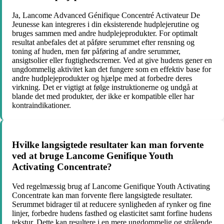
Ja, Lancome Advanced Génifique Concentré Activateur De
Jeunesse kan integreres i din eksisterende hudplejerutine og
bruges sammen med andre hudplejeprodukter. For optimalt
resultat anbefales det at påføre serummet efter rensning og
toning af huden, men før påføring af andre serummer,
ansigtsolier eller fugtighedscremer. Ved at give hudens gener en
ungdommelig aktivitet kan det fungere som en effektiv base for
andre hudplejeprodukter og hjælpe med at forbedre deres
virkning. Det er vigtigt at følge instruktionerne og undgå at
blande det med produkter, der ikke er kompatible eller har
kontraindikationer.
Hvilke langsigtede resultater kan man forvente
ved at bruge Lancome Genifique Youth
Activating Concentrate?
Ved regelmæssig brug af Lancome Genifique Youth Activating
Concentrate kan man forvente flere langsigtede resultater.
Serummet bidrager til at reducere synligheden af rynker og fine
linjer, forbedre hudens fasthed og elasticitet samt forfine hudens
tekstur. Dette kan resultere i en mere ungdommelig og strålende