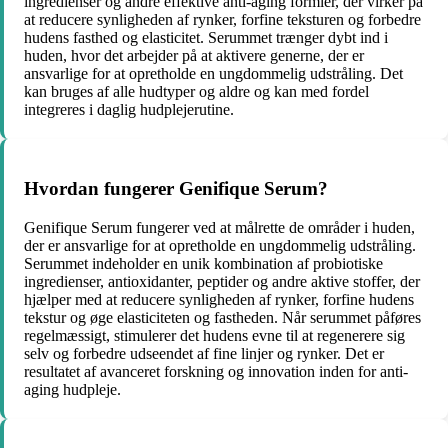
ingredienser og andre effektive anti-aging formler, der virker på
at reducere synligheden af rynker, forfine teksturen og forbedre
hudens fasthed og elasticitet. Serummet trænger dybt ind i
huden, hvor det arbejder på at aktivere generne, der er
ansvarlige for at opretholde en ungdommelig udstråling. Det
kan bruges af alle hudtyper og aldre og kan med fordel
integreres i daglig hudplejerutine.
Hvordan fungerer Genifique Serum?
Genifique Serum fungerer ved at målrette de områder i huden,
der er ansvarlige for at opretholde en ungdommelig udstråling.
Serummet indeholder en unik kombination af probiotiske
ingredienser, antioxidanter, peptider og andre aktive stoffer, der
hjælper med at reducere synligheden af rynker, forfine hudens
tekstur og øge elasticiteten og fastheden. Når serummet påføres
regelmæssigt, stimulerer det hudens evne til at regenerere sig
selv og forbedre udseendet af fine linjer og rynker. Det er
resultatet af avanceret forskning og innovation inden for anti-
aging hudpleje.