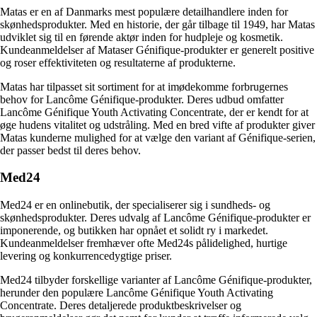
Matas er en af Danmarks mest populære detailhandlere inden for
skønhedsprodukter. Med en historie, der går tilbage til 1949, har Matas
udviklet sig til en førende aktør inden for hudpleje og kosmetik.
Kundeanmeldelser af Mataser Génifique-produkter er generelt positive
og roser effektiviteten og resultaterne af produkterne.
Matas har tilpasset sit sortiment for at imødekomme forbrugernes
behov for Lancôme Génifique-produkter. Deres udbud omfatter
Lancôme Génifique Youth Activating Concentrate, der er kendt for at
øge hudens vitalitet og udstråling. Med en bred vifte af produkter giver
Matas kunderne mulighed for at vælge den variant af Génifique-serien,
der passer bedst til deres behov.
Med24
Med24 er en onlinebutik, der specialiserer sig i sundheds- og
skønhedsprodukter. Deres udvalg af Lancôme Génifique-produkter er
imponerende, og butikken har opnået et solidt ry i markedet.
Kundeanmeldelser fremhæver ofte Med24s pålidelighed, hurtige
levering og konkurrencedygtige priser.
Med24 tilbyder forskellige varianter af Lancôme Génifique-produkter,
herunder den populære Lancôme Génifique Youth Activating
Concentrate. Deres detaljerede produktbeskrivelser og