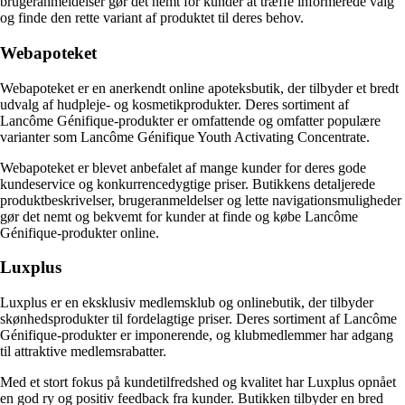
brugeranmeldelser gør det nemt for kunder at træffe informerede valg
og finde den rette variant af produktet til deres behov.
Webapoteket
Webapoteket er en anerkendt online apoteksbutik, der tilbyder et bredt
udvalg af hudpleje- og kosmetikprodukter. Deres sortiment af
Lancôme Génifique-produkter er omfattende og omfatter populære
varianter som Lancôme Génifique Youth Activating Concentrate.
Webapoteket er blevet anbefalet af mange kunder for deres gode
kundeservice og konkurrencedygtige priser. Butikkens detaljerede
produktbeskrivelser, brugeranmeldelser og lette navigationsmuligheder
gør det nemt og bekvemt for kunder at finde og købe Lancôme
Génifique-produkter online.
Luxplus
Luxplus er en eksklusiv medlemsklub og onlinebutik, der tilbyder
skønhedsprodukter til fordelagtige priser. Deres sortiment af Lancôme
Génifique-produkter er imponerende, og klubmedlemmer har adgang
til attraktive medlemsrabatter.
Med et stort fokus på kundetilfredshed og kvalitet har Luxplus opnået
en god ry og positiv feedback fra kunder. Butikken tilbyder en bred