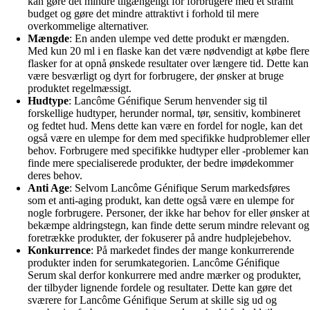
kan gøre det mindre tilgængeligt for forbrugere med et stramt
budget og gøre det mindre attraktivt i forhold til mere
overkommelige alternativer.
Mængde
: En anden ulempe ved dette produkt er mængden.
Med kun 20 ml i en flaske kan det være nødvendigt at købe flere
flasker for at opnå ønskede resultater over længere tid. Dette kan
være besværligt og dyrt for forbrugere, der ønsker at bruge
produktet regelmæssigt.
Hudtype
: Lancôme Génifique Serum henvender sig til
forskellige hudtyper, herunder normal, tør, sensitiv, kombineret
og fedtet hud. Mens dette kan være en fordel for nogle, kan det
også være en ulempe for dem med specifikke hudproblemer eller
behov. Forbrugere med specifikke hudtyper eller -problemer kan
finde mere specialiserede produkter, der bedre imødekommer
deres behov.
Anti Age
: Selvom Lancôme Génifique Serum markedsføres
som et anti-aging produkt, kan dette også være en ulempe for
nogle forbrugere. Personer, der ikke har behov for eller ønsker at
bekæmpe aldringstegn, kan finde dette serum mindre relevant og
foretrække produkter, der fokuserer på andre hudplejebehov.
Konkurrence
: På markedet findes der mange konkurrerende
produkter inden for serumkategorien. Lancôme Génifique
Serum skal derfor konkurrere med andre mærker og produkter,
der tilbyder lignende fordele og resultater. Dette kan gøre det
sværere for Lancôme Génifique Serum at skille sig ud og