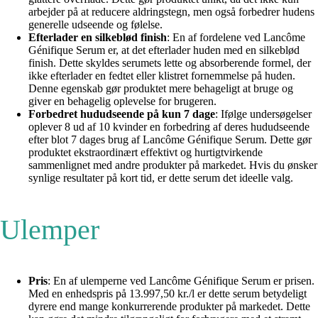
arbejder på at reducere aldringstegn, men også forbedrer hudens
generelle udseende og følelse.
Efterlader en silkeblød finish
: En af fordelene ved Lancôme
Génifique Serum er, at det efterlader huden med en silkeblød
finish. Dette skyldes serumets lette og absorberende formel, der
ikke efterlader en fedtet eller klistret fornemmelse på huden.
Denne egenskab gør produktet mere behageligt at bruge og
giver en behagelig oplevelse for brugeren.
Forbedret hududseende på kun 7 dage
: Ifølge undersøgelser
oplever 8 ud af 10 kvinder en forbedring af deres hududseende
efter blot 7 dages brug af Lancôme Génifique Serum. Dette gør
produktet ekstraordinært effektivt og hurtigtvirkende
sammenlignet med andre produkter på markedet. Hvis du ønsker
synlige resultater på kort tid, er dette serum det ideelle valg.
Ulemper
Pris
: En af ulemperne ved Lancôme Génifique Serum er prisen.
Med en enhedspris på 13.997,50 kr./l er dette serum betydeligt
dyrere end mange konkurrerende produkter på markedet. Dette