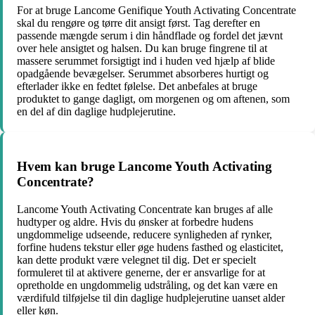
For at bruge Lancome Genifique Youth Activating Concentrate
skal du rengøre og tørre dit ansigt først. Tag derefter en
passende mængde serum i din håndflade og fordel det jævnt
over hele ansigtet og halsen. Du kan bruge fingrene til at
massere serummet forsigtigt ind i huden ved hjælp af blide
opadgående bevægelser. Serummet absorberes hurtigt og
efterlader ikke en fedtet følelse. Det anbefales at bruge
produktet to gange dagligt, om morgenen og om aftenen, som
en del af din daglige hudplejerutine.
Hvem kan bruge Lancome Youth Activating
Concentrate?
Lancome Youth Activating Concentrate kan bruges af alle
hudtyper og aldre. Hvis du ønsker at forbedre hudens
ungdommelige udseende, reducere synligheden af rynker,
forfine hudens tekstur eller øge hudens fasthed og elasticitet,
kan dette produkt være velegnet til dig. Det er specielt
formuleret til at aktivere generne, der er ansvarlige for at
opretholde en ungdommelig udstråling, og det kan være en
værdifuld tilføjelse til din daglige hudplejerutine uanset alder
eller køn.