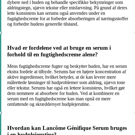
dybere ned i huden og behandle specifikke bekymringer som
aldringstegn, ujævn tekstur eller misfarvning. På grund af deres
lette konsistens kan serums også anvendes under en
fugtighedscreme for at forbedre absorberingen af næringsstoffer
og forbedre hudens generelle tilstand.
Hvad er fordelene ved at bruge en serum i
forhold til en fugtighedscreme alene?
Mens fugtighedscreme fugter og beskytter huden, har en serum
ekstra fordele at tilbyde. Serums har en højere koncentration af
aktive ingredienser, hvilket betyder, at de kan levere mere
målrettede løsninger til hudproblemer som aldring, ujævn tone
eller tekstur. Serums har også en lettere konsistens, hvilket gør
dem nemmere at absorbere for huden. Ved at kombinere en
serum med en fugtighedscreme kan man opnå en mere
omfattende og skræddersyet hudplejerutine.
Hvordan kan Lancôme Génifique Serum bruges
i en hudplejerutine?