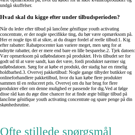
undgå skuffelser.
Hvad skal du kigge efter under tilbudsperioden?
Når du leder efter tilbud på lancôme génifique youth activating
concentrate, er der nogle specifikke ting, du bør være opmærksom på.
Her er nogle tips til at sikre, at du drager fordel af reelle tilbud:1. Kig
efter rabatter: Rabatprocenter kan variere meget, men sørg for at
udnytte rabatter, der er mere end bare en lille besparelse.2. Tjek datoen:
Vær opmærksom på udløbsdatoen på produktet. Hvis tilbudet ser for
godt ud til at være sandt, kan det være, fordi produktet nærmer sig
udløbsdatoen. Sørg for at købe et produkt, der stadig har en rimelig
holdbarhed.3. Overvej pakketilbud: Nogle gange tilbyder butikker og
onlineforhandlere pakketilbud, hvor du kan købe flere produkter
sammen til en reduceret pris. Overvej om du har brug for flere
produkter eller om denne mulighed er passende for dig.Ved at følge
disse råd kan du øge dine chancer for at finde ægte billige tilbud på
lancôme génifique youth activating concentrate og spare penge på din
skønhedsrutine.
Ofte stillede spørgsmål