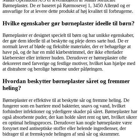
Børneplaster. De er baseret på Rørmosevej 1, 3450 Allerød og er
ansvarlige for at levere dette produkt af høj kvalitet til forbrugerne.
Hvilke egenskaber gør børneplaster ideelle til børn?
Børneplaster er designet specielt til børn og har unikke egenskaber,
der gør dem ideelle til at beskytte og pleje deres sarte hud. De er
normalt lavet af bløde og fleksible materialer, der er behagelige at
have på, og de har en mild klæbestrimmel, der ikke efterlader
klæberester eller irriterer huden. Derudover er børneplaster ofte
dekoreret med farverige og festlige motiver, hvilket kan hjælpe med
at distrahere og berolige børnene under påføringen.
Hvordan beskytter børneplaster såret og fremmer
heling?
Børneplaster er effektive til at beskytte sår og fremme heling. De
fungerer som en barriere mod bakterier, snavs og vand, hvilket
forhindrer infektioner og yderligere skader på såret. Børneplaster har
også absorbente puder, der kan holde såret rent og tørt, hvilket sikrer
en optimal helingsproces. Derudover kan nogle børneplastre være
forsynet med antiseptiske stoffer eller helende ingredienser, der
bidrager til at fremskynde helingen af små sår og skrammer.