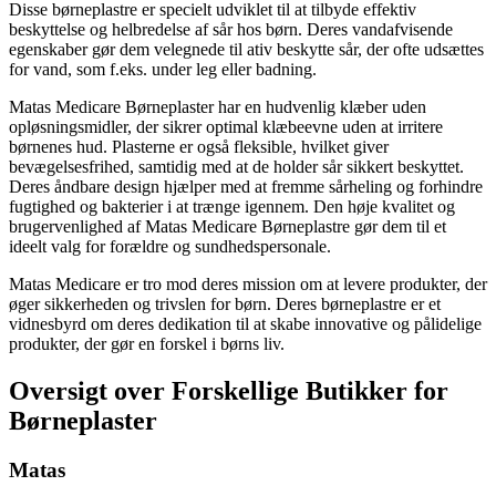
Disse børneplastre er specielt udviklet til at tilbyde effektiv
beskyttelse og helbredelse af sår hos børn. Deres vandafvisende
egenskaber gør dem velegnede til ativ beskytte sår, der ofte udsættes
for vand, som f.eks. under leg eller badning.
Matas Medicare Børneplaster har en hudvenlig klæber uden
opløsningsmidler, der sikrer optimal klæbeevne uden at irritere
børnenes hud. Plasterne er også fleksible, hvilket giver
bevægelsesfrihed, samtidig med at de holder sår sikkert beskyttet.
Deres åndbare design hjælper med at fremme sårheling og forhindre
fugtighed og bakterier i at trænge igennem. Den høje kvalitet og
brugervenlighed af Matas Medicare Børneplastre gør dem til et
ideelt valg for forældre og sundhedspersonale.
Matas Medicare er tro mod deres mission om at levere produkter, der
øger sikkerheden og trivslen for børn. Deres børneplastre er et
vidnesbyrd om deres dedikation til at skabe innovative og pålidelige
produkter, der gør en forskel i børns liv.
Oversigt over Forskellige Butikker for
Børneplaster
Matas