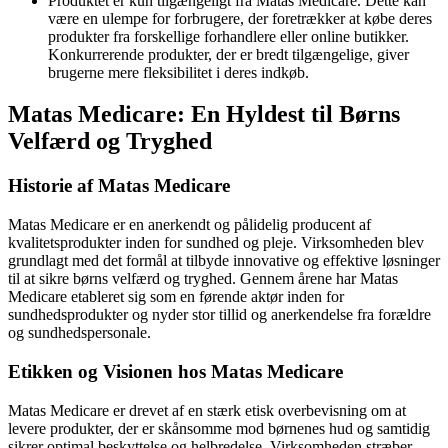
Produktet er kun tilgængeligt fra Matas Medicare. Dette kan
være en ulempe for forbrugere, der foretrækker at købe deres
produkter fra forskellige forhandlere eller online butikker.
Konkurrerende produkter, der er bredt tilgængelige, giver
brugerne mere fleksibilitet i deres indkøb.
Matas Medicare: En Hyldest til Børns
Velfærd og Tryghed
Historie af Matas Medicare
Matas Medicare er en anerkendt og pålidelig producent af
kvalitetsprodukter inden for sundhed og pleje. Virksomheden blev
grundlagt med det formål at tilbyde innovative og effektive løsninger
til at sikre børns velfærd og tryghed. Gennem årene har Matas
Medicare etableret sig som en førende aktør inden for
sundhedsprodukter og nyder stor tillid og anerkendelse fra forældre
og sundhedspersonale.
Etikken og Visionen hos Matas Medicare
Matas Medicare er drevet af en stærk etisk overbevisning om at
levere produkter, der er skånsomme mod børnenes hud og samtidig
sikrer optimal beskyttelse og helbredelse. Virksomheden stræber