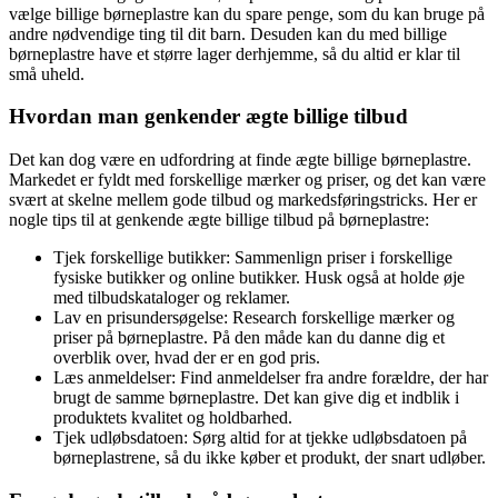
vælge billige børneplastre kan du spare penge, som du kan bruge på
andre nødvendige ting til dit barn. Desuden kan du med billige
børneplastre have et større lager derhjemme, så du altid er klar til
små uheld.
Hvordan man genkender ægte billige tilbud
Det kan dog være en udfordring at finde ægte billige børneplastre.
Markedet er fyldt med forskellige mærker og priser, og det kan være
svært at skelne mellem gode tilbud og markedsføringstricks. Her er
nogle tips til at genkende ægte billige tilbud på børneplastre:
Tjek forskellige butikker: Sammenlign priser i forskellige
fysiske butikker og online butikker. Husk også at holde øje
med tilbudskataloger og reklamer.
Lav en prisundersøgelse: Research forskellige mærker og
priser på børneplastre. På den måde kan du danne dig et
overblik over, hvad der er en god pris.
Læs anmeldelser: Find anmeldelser fra andre forældre, der har
brugt de samme børneplastre. Det kan give dig et indblik i
produktets kvalitet og holdbarhed.
Tjek udløbsdatoen: Sørg altid for at tjekke udløbsdatoen på
børneplastrene, så du ikke køber et produkt, der snart udløber.