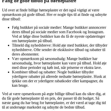
Fang de gode tilbud på børneplastre
Ud over at finde billige børneplastre er det også vigtigt at være
opmærksom på gode tilbud. Her er nogle tips til at finde og udnytte
disse tilbud:
Følg butikker på sociale medier: Mange butikker annoncerer
deres tilbud på sociale medier som Facebook og Instagram.
Ved at følge disse butikker kan du få de nyeste opdateringer
om børneplastre på tilbud.
Tilmeld dig nyhedsbreve: Hold øje med butikker, der tilbyder
nyhedsbreve. Ofte sender de eksklusive tilbud og rabatter til
deres abonnenter.
Vær opmærksom på sæsonudsalg: Mange butikker har
sæsonudsalg, hvor børneplastre kan være på tilbud. Hold øje
med disse perioder og køb ind, når priserne er ekstra lave.
Kombiner tilbud og rabatter: Nogle butikker tilbyder
yderligere rabatter på allerede nedsatte børneplastre. Husk at
tjekke om der er yderligere rabatkoder eller kampagner, du
kan bruge.
Ved at være opmærksom på ægte billige tilbud kan du sikre dig, at
du får gode børneplastre til en pris, der passer til dit budget. Så
næste gang du har brug for børneplastre, er det værd at tage dig tid
til at undersøge markedet og udnytte de bedste tilbud.