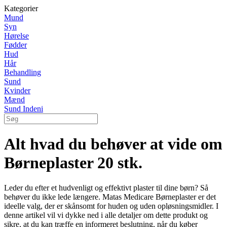
Kategorier
Mund
Syn
Hørelse
Fødder
Hud
Hår
Behandling
Sund
Kvinder
Mænd
Sund Indeni
Alt hvad du behøver at vide om
Børneplaster 20 stk.
Leder du efter et hudvenligt og effektivt plaster til dine børn? Så
behøver du ikke lede længere. Matas Medicare Børneplaster er det
ideelle valg, der er skånsomt for huden og uden opløsningsmidler. I
denne artikel vil vi dykke ned i alle detaljer om dette produkt og
sikre, at du kan træffe en informeret beslutning, når du køber