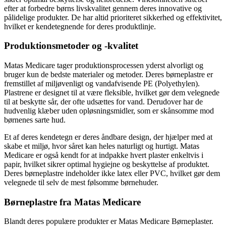
efter at forbedre børns livskvalitet gennem deres innovative og
pålidelige produkter. De har altid prioriteret sikkerhed og effektivitet,
hvilket er kendetegnende for deres produktlinje.
Produktionsmetoder og -kvalitet
Matas Medicare tager produktionsprocessen yderst alvorligt og
bruger kun de bedste materialer og metoder. Deres børneplastre er
fremstillet af miljøvenligt og vandafvisende PE (Polyethylen).
Plastrene er designet til at være fleksible, hvilket gør dem velegnede
til at beskytte sår, der ofte udsættes for vand. Derudover har de
hudvenlig klæber uden opløsningsmidler, som er skånsomme mod
børnenes sarte hud.
Et af deres kendetegn er deres åndbare design, der hjælper med at
skabe et miljø, hvor såret kan heles naturligt og hurtigt. Matas
Medicare er også kendt for at indpakke hvert plaster enkeltvis i
papir, hvilket sikrer optimal hygiejne og beskyttelse af produktet.
Deres børneplastre indeholder ikke latex eller PVC, hvilket gør dem
velegnede til selv de mest følsomme børnehuder.
Børneplastre fra Matas Medicare
Blandt deres populære produkter er Matas Medicare Børneplaster.