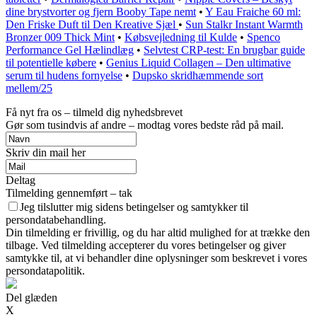
dine brystvorter og fjern Booby Tape nemt
•
Y Eau Fraiche 60 ml:
Den Friske Duft til Den Kreative Sjæl
•
Sun Stalkr Instant Warmth
Bronzer 009 Thick Mint
•
Købsvejledning til Kulde
•
Spenco
Performance Gel Hælindlæg
•
Selvtest CRP-test: En brugbar guide
til potentielle købere
•
Genius Liquid Collagen – Den ultimative
serum til hudens fornyelse
•
Dupsko skridhæmmende sort
mellem/25
Få nyt fra os – tilmeld dig nyhedsbrevet
Gør som tusindvis af andre – modtag vores bedste råd på mail.
Skriv din mail her
Deltag
Tilmelding gennemført – tak
Jeg tilslutter mig sidens betingelser og samtykker til
persondatabehandling.
Din tilmelding er frivillig, og du har altid mulighed for at trække den
tilbage. Ved tilmelding accepterer du vores betingelser og giver
samtykke til, at vi behandler dine oplysninger som beskrevet i vores
persondatapolitik.
Del glæden
X