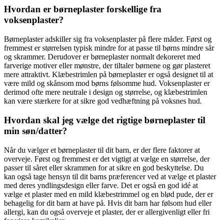
Hvordan er børneplaster forskellige fra
voksenplaster?
Børneplaster adskiller sig fra voksenplaster på flere måder. Først og
fremmest er størrelsen typisk mindre for at passe til børns mindre sår
og skrammer. Derudover er børneplaster normalt dekoreret med
farverige motiver eller mønstre, der tiltaler børnene og gør plasteret
mere attraktivt. Klæbestrimlen på børneplaster er også designet til at
være mild og skånsom mod børns følsomme hud. Voksenplaster er
derimod ofte mere neutrale i design og størrelse, og klæbestrimlen
kan være stærkere for at sikre god vedhæftning på voksnes hud.
Hvordan skal jeg vælge det rigtige børneplaster til
min søn/datter?
Når du vælger et børneplaster til dit barn, er der flere faktorer at
overveje. Først og fremmest er det vigtigt at vælge en størrelse, der
passer til såret eller skrammen for at sikre en god beskyttelse. Du
kan også tage hensyn til dit barns præferencer ved at vælge et plaster
med deres yndlingsdesign eller farve. Det er også en god idé at
vælge et plaster med en mild klæbestrimmel og en blød pude, der er
behagelig for dit barn at have på. Hvis dit barn har følsom hud eller
allergi, kan du også overveje et plaster, der er allergivenligt eller fri