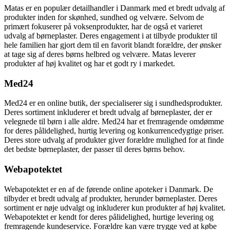
Matas er en populær detailhandler i Danmark med et bredt udvalg af
produkter inden for skønhed, sundhed og velvære. Selvom de
primært fokuserer på voksenprodukter, har de også et varieret
udvalg af børneplaster. Deres engagement i at tilbyde produkter til
hele familien har gjort dem til en favorit blandt forældre, der ønsker
at tage sig af deres børns helbred og velvære. Matas leverer
produkter af høj kvalitet og har et godt ry i markedet.
Med24
Med24 er en online butik, der specialiserer sig i sundhedsprodukter.
Deres sortiment inkluderer et bredt udvalg af børneplaster, der er
velegnede til børn i alle aldre. Med24 har et fremragende omdømme
for deres pålidelighed, hurtig levering og konkurrencedygtige priser.
Deres store udvalg af produkter giver forældre mulighed for at finde
det bedste børneplaster, der passer til deres børns behov.
Webapotektet
Webapotektet er en af de førende online apoteker i Danmark. De
tilbyder et bredt udvalg af produkter, herunder børneplaster. Deres
sortiment er nøje udvalgt og inkluderer kun produkter af høj kvalitet.
Webapotektet er kendt for deres pålidelighed, hurtige levering og
fremragende kundeservice. Forældre kan være trygge ved at købe