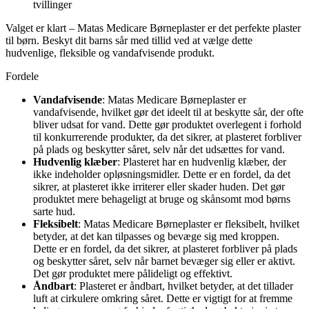
tvillinger
Valget er klart – Matas Medicare Børneplaster er det perfekte plaster
til børn. Beskyt dit barns sår med tillid ved at vælge dette
hudvenlige, fleksible og vandafvisende produkt.
Fordele
Vandafvisende
: Matas Medicare Børneplaster er
vandafvisende, hvilket gør det ideelt til at beskytte sår, der ofte
bliver udsat for vand. Dette gør produktet overlegent i forhold
til konkurrerende produkter, da det sikrer, at plasteret forbliver
på plads og beskytter såret, selv når det udsættes for vand.
Hudvenlig klæber
: Plasteret har en hudvenlig klæber, der
ikke indeholder opløsningsmidler. Dette er en fordel, da det
sikrer, at plasteret ikke irriterer eller skader huden. Det gør
produktet mere behageligt at bruge og skånsomt mod børns
sarte hud.
Fleksibelt
: Matas Medicare Børneplaster er fleksibelt, hvilket
betyder, at det kan tilpasses og bevæge sig med kroppen.
Dette er en fordel, da det sikrer, at plasteret forbliver på plads
og beskytter såret, selv når barnet bevæger sig eller er aktivt.
Det gør produktet mere pålideligt og effektivt.
Åndbart
: Plasteret er åndbart, hvilket betyder, at det tillader
luft at cirkulere omkring såret. Dette er vigtigt for at fremme