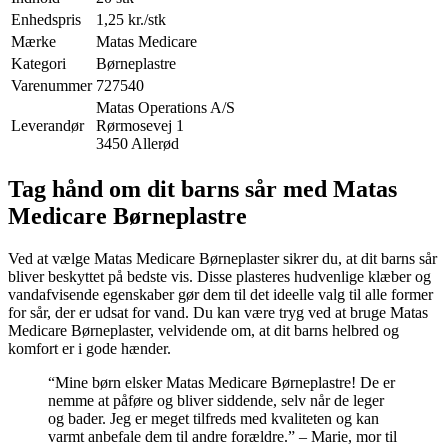
Enhedspris
1,25 kr./stk
Mærke
Matas Medicare
Kategori
Børneplastre
Varenummer
727540
Matas Operations A/S
Leverandør
Rørmosevej 1
3450 Allerød
Tag hånd om dit barns sår med Matas
Medicare Børneplastre
Ved at vælge Matas Medicare Børneplaster sikrer du, at dit barns sår
bliver beskyttet på bedste vis. Disse plasteres hudvenlige klæber og
vandafvisende egenskaber gør dem til det ideelle valg til alle former
for sår, der er udsat for vand. Du kan være tryg ved at bruge Matas
Medicare Børneplaster, velvidende om, at dit barns helbred og
komfort er i gode hænder.
“Mine børn elsker Matas Medicare Børneplastre! De er
nemme at påføre og bliver siddende, selv når de leger
og bader. Jeg er meget tilfreds med kvaliteten og kan
varmt anbefale dem til andre forældre.” – Marie, mor til