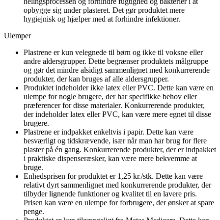
helingsprocessen og forhindre fugtighed og bakterier i at
opbygge sig under plasteret. Det gør produktet mere
hygiejnisk og hjælper med at forhindre infektioner.
Ulemper
Plastrene er kun velegnede til børn og ikke til voksne eller
andre aldersgrupper. Dette begrænser produktets målgruppe
og gør det mindre alsidigt sammenlignet med konkurrerende
produkter, der kan bruges af alle aldersgrupper.
Produktet indeholder ikke latex eller PVC. Dette kan være en
ulempe for nogle brugere, der har specifikke behov eller
præferencer for disse materialer. Konkurrerende produkter,
der indeholder latex eller PVC, kan være mere egnet til disse
brugere.
Plastrene er indpakket enkeltvis i papir. Dette kan være
besværligt og tidskrævende, især når man har brug for flere
plaster på én gang. Konkurrerende produkter, der er indpakket
i praktiske dispenseræsker, kan være mere bekvemme at
bruge.
Enhedsprisen for produktet er 1,25 kr./stk. Dette kan være
relativt dyrt sammenlignet med konkurrerende produkter, der
tilbyder lignende funktioner og kvalitet til en lavere pris.
Prisen kan være en ulempe for forbrugere, der ønsker at spare
penge.