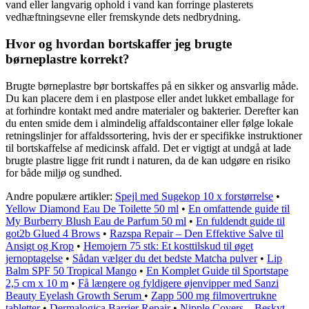
vand eller langvarig ophold i vand kan forringe plasterets
vedhæftningsevne eller fremskynde dets nedbrydning.
Hvor og hvordan bortskaffer jeg brugte
børneplastre korrekt?
Brugte børneplastre bør bortskaffes på en sikker og ansvarlig måde.
Du kan placere dem i en plastpose eller andet lukket emballage for
at forhindre kontakt med andre materialer og bakterier. Derefter kan
du enten smide dem i almindelig affaldscontainer eller følge lokale
retningslinjer for affaldssortering, hvis der er specifikke instruktioner
til bortskaffelse af medicinsk affald. Det er vigtigt at undgå at lade
brugte plastre ligge frit rundt i naturen, da de kan udgøre en risiko
for både miljø og sundhed.
Andre populære artikler:
Spejl med Sugekop 10 x forstørrelse
•
Yellow Diamond Eau De Toilette 50 ml
•
En omfattende guide til
My Burberry Blush Eau de Parfum 50 ml
•
En fuldendt guide til
got2b Glued 4 Brows
•
Razspa Repair – Den Effektive Salve til
Ansigt og Krop
•
Hemojern 75 stk: Et kosttilskud til øget
jernoptagelse
•
Sådan vælger du det bedste Matcha pulver
•
Lip
Balm SPF 50 Tropical Mango
•
En Komplet Guide til Sportstape
2,5 cm x 10 m
•
Få længere og fyldigere øjenvipper med Sanzi
Beauty Eyelash Growth Serum
•
Zapp 500 mg filmovertrukne
tabletter
•
Dermalogica Barrier Repair
•
Nipple Covers – Beskyt