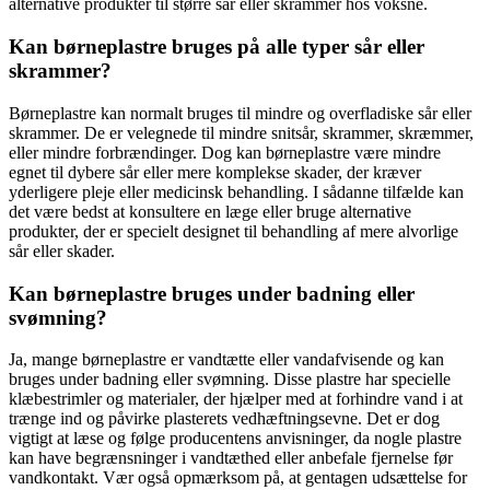
alternative produkter til større sår eller skrammer hos voksne.
Kan børneplastre bruges på alle typer sår eller
skrammer?
Børneplastre kan normalt bruges til mindre og overfladiske sår eller
skrammer. De er velegnede til mindre snitsår, skrammer, skræmmer,
eller mindre forbrændinger. Dog kan børneplastre være mindre
egnet til dybere sår eller mere komplekse skader, der kræver
yderligere pleje eller medicinsk behandling. I sådanne tilfælde kan
det være bedst at konsultere en læge eller bruge alternative
produkter, der er specielt designet til behandling af mere alvorlige
sår eller skader.
Kan børneplastre bruges under badning eller
svømning?
Ja, mange børneplastre er vandtætte eller vandafvisende og kan
bruges under badning eller svømning. Disse plastre har specielle
klæbestrimler og materialer, der hjælper med at forhindre vand i at
trænge ind og påvirke plasterets vedhæftningsevne. Det er dog
vigtigt at læse og følge producentens anvisninger, da nogle plastre
kan have begrænsninger i vandtæthed eller anbefale fjernelse før
vandkontakt. Vær også opmærksom på, at gentagen udsættelse for