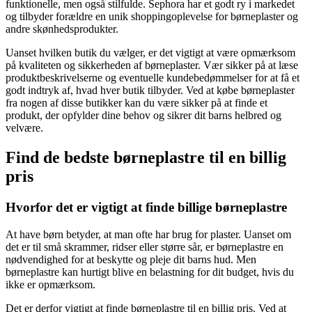
funktionelle, men også stilfulde. Sephora har et godt ry i markedet
og tilbyder forældre en unik shoppingoplevelse for børneplaster og
andre skønhedsprodukter.
Uanset hvilken butik du vælger, er det vigtigt at være opmærksom
på kvaliteten og sikkerheden af børneplaster. Vær sikker på at læse
produktbeskrivelserne og eventuelle kundebedømmelser for at få et
godt indtryk af, hvad hver butik tilbyder. Ved at købe børneplaster
fra nogen af disse butikker kan du være sikker på at finde et
produkt, der opfylder dine behov og sikrer dit barns helbred og
velvære.
Find de bedste børneplastre til en billig
pris
Hvorfor det er vigtigt at finde billige børneplastre
At have børn betyder, at man ofte har brug for plaster. Uanset om
det er til små skrammer, ridser eller større sår, er børneplastre en
nødvendighed for at beskytte og pleje dit barns hud. Men
børneplastre kan hurtigt blive en belastning for dit budget, hvis du
ikke er opmærksom.
Det er derfor vigtigt at finde børneplastre til en billig pris. Ved at