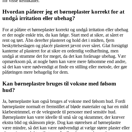
for visse kemikalier.
Hvordan påfører jeg et børneplaster korrekt for at
undgå irritation eller ubehag?
For at påføre et børneplaster korrekt og undgå irritation eller ubehag
er der nogle enkle trin, du kan følge. Start med at sikre, at såret er
rent og tørt. Åbn derefter plasteret og hold det i midten, fjern
beskyttelseslagen og placér plasteret jævnt over såret. Glat forsigtigt
kanterne af plasteret for at sikre en ordentlig vedhæftning, men
undgå at stramme det for meget, da det kan forårsage ubehag. Vær
opmærksom på, at nogle børn kan være mere følsomme end andre,
så det kan være nødvendigt at finde en stilling eller metode, der gør
påføringen mere behagelig for dem.
Kan børneplastre bruges til voksne med følsom
hud?
Ja, børneplastre kan også bruges af voksne med følsom hud. Fordi
børneplastre normalt er fremstillet af bløde materialer og har en mild
klæbestrimmel, er de velegnede til personer med sensitiv hud.
Børneplastre kan være ideelle til små sår og skrammer, der kræver
ekstra blid og skånsom pleje. Dog kan størrelsen af børneplastre
være mindre, så det kan være nødvendigt at vælge større plaster eller