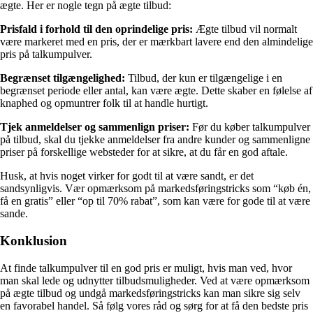
ægte. Her er nogle tegn på ægte tilbud:
Prisfald i forhold til den oprindelige pris:
Ægte tilbud vil normalt
være markeret med en pris, der er mærkbart lavere end den almindelige
pris på talkumpulver.
Begrænset tilgængelighed:
Tilbud, der kun er tilgængelige i en
begrænset periode eller antal, kan være ægte. Dette skaber en følelse af
knaphed og opmuntrer folk til at handle hurtigt.
Tjek anmeldelser og sammenlign priser:
Før du køber talkumpulver
på tilbud, skal du tjekke anmeldelser fra andre kunder og sammenligne
priser på forskellige websteder for at sikre, at du får en god aftale.
Husk, at hvis noget virker for godt til at være sandt, er det
sandsynligvis. Vær opmærksom på markedsføringstricks som “køb én,
få en gratis” eller “op til 70% rabat”, som kan være for gode til at være
sande.
Konklusion
At finde talkumpulver til en god pris er muligt, hvis man ved, hvor
man skal lede og udnytter tilbudsmuligheder. Ved at være opmærksom
på ægte tilbud og undgå markedsføringstricks kan man sikre sig selv
en favorabel handel. Så følg vores råd og sørg for at få den bedste pris