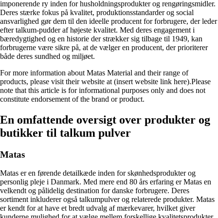
imponerende ry inden for husholdningsprodukter og rengøringsmidler.
Deres stærke fokus på kvalitet, produktionsstandarder og social
ansvarlighed gør dem til den ideelle producent for forbrugere, der leder
efter talkum-pudder af højeste kvalitet. Med deres engagement i
bæredygtighed og en historie der strækker sig tilbage til 1949, kan
forbrugerne være sikre på, at de vælger en producent, der prioriterer
både deres sundhed og miljøet.
For more information about Matas Material and their range of
products, please visit their website at (insert website link here).Please
note that this article is for informational purposes only and does not
constitute endorsement of the brand or product.
En omfattende oversigt over produkter og
butikker til talkum pulver
Matas
Matas er en førende detailkæde inden for skønhedsprodukter og
personlig pleje i Danmark. Med mere end 80 års erfaring er Matas en
velkendt og pålidelig destination for danske forbrugere. Deres
sortiment inkluderer også talkumpulver og relaterede produkter. Matas
er kendt for at have et bredt udvalg af mærkevarer, hvilket giver
kunderne mulighed for at vælge mellem forskellige kvalitetsprodukter.