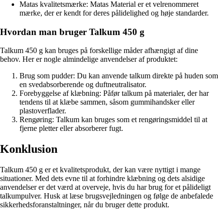
Matas kvalitetsmærke: Matas Material er et velrenommeret
mærke, der er kendt for deres pålidelighed og høje standarder.
Hvordan man bruger Talkum 450 g
Talkum 450 g kan bruges på forskellige måder afhængigt af dine
behov. Her er nogle almindelige anvendelser af produktet:
Brug som pudder: Du kan anvende talkum direkte på huden som
en svedabsorberende og duftneutralisator.
Forebyggelse af klæbning: Påfør talkum på materialer, der har
tendens til at klæbe sammen, såsom gummihandsker eller
plastoverflader.
Rengøring: Talkum kan bruges som et rengøringsmiddel til at
fjerne pletter eller absorberer fugt.
Konklusion
Talkum 450 g er et kvalitetsprodukt, der kan være nyttigt i mange
situationer. Med dets evne til at forhindre klæbning og dets alsidige
anvendelser er det værd at overveje, hvis du har brug for et pålideligt
talkumpulver. Husk at læse brugsvejledningen og følge de anbefalede
sikkerhedsforanstaltninger, når du bruger dette produkt.