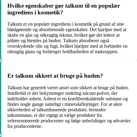
Hvilke egenskaber gør talkum til en populær
ingrediens i kosmetik?
Talkum er en populær ingrediens i kosmetik på grund af sine
blødgørende og absorberende egenskaber. Det hjælper med at
skabe en glat og silkeagtig tekstur, hvilket gør det lettere at
påføre og blendes på huden. Talkum absorberer også
overskydende olie og fugt, hvilket hjælper med at forhindre en
olieagtig glans og forlænger holdbarheden af ​​makeuppen.
Er talkum sikkert at bruge på huden?
Talkum har generelt været anset som sikkert at bruge på huden.
Imidlertid er der bekymringer omkring talcum-pulver, der
indeholder asbest. Asbest er en kræftfremkaldende substans og
findes nogle gange naturligt i mineralaflejringer. For at sikre
sikkerheden af ​​talkumbaserede produkter, herunder
talkummatas, er det vigtigt at vælge produkter fra
velrenommerede producenter og følge anbefalinger og advarsler
fra producenterne.