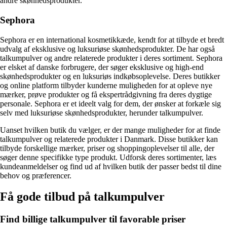
andre skønhedsprodukter.
Sephora
Sephora er en international kosmetikkæde, kendt for at tilbyde et bredt
udvalg af eksklusive og luksuriøse skønhedsprodukter. De har også
talkumpulver og andre relaterede produkter i deres sortiment. Sephora
er elsket af danske forbrugere, der søger eksklusive og high-end
skønhedsprodukter og en luksuriøs indkøbsoplevelse. Deres butikker
og online platform tilbyder kunderne muligheden for at opleve nye
mærker, prøve produkter og få ekspertrådgivning fra deres dygtige
personale. Sephora er et ideelt valg for dem, der ønsker at forkæle sig
selv med luksuriøse skønhedsprodukter, herunder talkumpulver.
Uanset hvilken butik du vælger, er der mange muligheder for at finde
talkumpulver og relaterede produkter i Danmark. Disse butikker kan
tilbyde forskellige mærker, priser og shoppingoplevelser til alle, der
søger denne specifikke type produkt. Udforsk deres sortimenter, læs
kundeanmeldelser og find ud af hvilken butik der passer bedst til dine
behov og præferencer.
Få gode tilbud på talkumpulver
Find billige talkumpulver til favorable priser