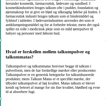
herunder kosmetik, farmaceutisk, fødevare og sundhed. I
kosmetikindustrien bruges talkum ofte i pudder, foundation og
øjenmakeup for at give en blød og silkeagtig følelse på huden. I
farmaceutisk industri bruges talkum som et bindemiddel og
fyldstof i tabletter. I fødevareindustrien anvendes det som et
antiklumpningsmiddel og for at forbedre tekstur, mens det også
spiller en rolle i medicinsk pleje som en mild tørrepulver til
babyer og personer med følsom hud.
Hvad er forskellen mellem talkumpulver og
talkummatas?
Talkumpulver og talkummatas henviser begge til talkum i
pulverform, men de har forskellige mærker eller producenter.
Talkumpulver er en generisk betegnelse for talkumbaserede
produkter, mens Talkum Matas er et specifikt mærke, der
tilbyder talkumpulver af høj kvalitet. Matas talkum er blevet
kendt og betroet af mange for sin fine kvalitet, blødhed og evne
til at absorbere fugt.