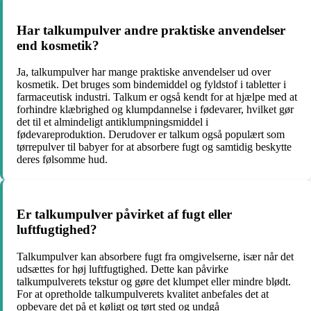
Har talkumpulver andre praktiske anvendelser
end kosmetik?
Ja, talkumpulver har mange praktiske anvendelser ud over
kosmetik. Det bruges som bindemiddel og fyldstof i tabletter i
farmaceutisk industri. Talkum er også kendt for at hjælpe med at
forhindre klæbrighed og klumpdannelse i fødevarer, hvilket gør
det til et almindeligt antiklumpningsmiddel i
fødevareproduktion. Derudover er talkum også populært som
tørrepulver til babyer for at absorbere fugt og samtidig beskytte
deres følsomme hud.
Er talkumpulver påvirket af fugt eller
luftfugtighed?
Talkumpulver kan absorbere fugt fra omgivelserne, især når det
udsættes for høj luftfugtighed. Dette kan påvirke
talkumpulverets tekstur og gøre det klumpet eller mindre blødt.
For at opretholde talkumpulverets kvalitet anbefales det at
opbevare det på et køligt og tørt sted og undgå