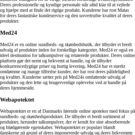
Deres professionelle og kyndige personale står altid klar til at vejlede
og hjælpe med at finde det rigtige produkt. Kunderne har rost Matas
for deres fantastiske kundeservice og den uovertrufne kvalitet af deres
produkter.
Med24
Med24 er en online sundheds- og skønhedsbutik, der tilbyder et bredt
udvalg af produkter inden for forskellige kategorier. Med24 er også en
ideel destination for talkumpulver og relaterede produkter. Deres online
platform gør det nemt og bekvemt at handle, og de tilbyder
konkurrencedygtige priser og hurtig levering. Med24 har et stærkt
omdømme og mange tilfredse kunder, der har rost deres pålidelighed
og kvalitet. Kunderne sætter pris på Med24s omfattende udvalg af
produkter og den lette og brugervenlige oplevelse ved at handle på
deres hjemmeside.
Webapotektet
Webapotektet er en af Danmarks førende online apoteker med fokus på
sundheds- og skønhedsprodukter. De tilbyder et bredt sortiment af
produkter, herunder talkumpulver, der er kendt for sine absorberende
og blødgørende egenskaber. Webapotektet er populær blandt
danskerne på grund af deres imponerende udvalg og deres bekvemme