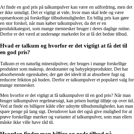
At finde en god pris på talkumpulver kan være en udfordring, men det
er ikke umuligt. Det er vigtigt at vide, hvor man skal lede og være
opmærksom på forskellige tilbudsmuligheder. En billig pris kan gøre
en stor forskel, når man køber talkumpulver, da det er en
produktkategori, som mange mennesker bruger i deres daglige rutine.
Derfor er det værd at undersøge markedet for at få det bedste tilbud.
Hvad er talkum og hvorfor er det vigtigt at få det til
en god pris?
Talkum er en naturlig mineralpulver, der bruges i mange forskellige
produkter som makeup, deodoranter og babyplejeprodukter. Det har
absorberende egenskaber, der gør det ideelt til at absorbere fugt og
reducere friktion på huden. Derfor er talkumpulver et populært valg for
mange mennesker.
Men hvorfor er det vigtigt at få talkumpulver til en god pris? Når man
bruger talkumpulver regelmæssigt, kan prisen hurtigt tilføje op over tid.
Ved at finde en billigere kilde eller udnytte tilbudsmuligheder, kan man
spare penge på lang sigt. Derudover kan det også give mulighed for at
prøve forskellige mærker og varianter af talkumpulver, som man ellers
måske ikke ville have råd til.
Hvordan finder man billige og gode tilbud på