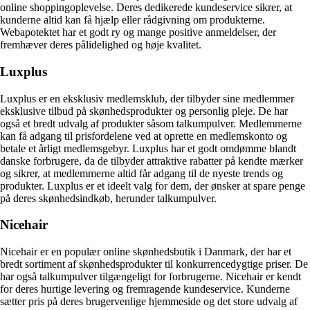
online shoppingoplevelse. Deres dedikerede kundeservice sikrer, at
kunderne altid kan få hjælp eller rådgivning om produkterne.
Webapotektet har et godt ry og mange positive anmeldelser, der
fremhæver deres pålidelighed og høje kvalitet.
Luxplus
Luxplus er en eksklusiv medlemsklub, der tilbyder sine medlemmer
eksklusive tilbud på skønhedsprodukter og personlig pleje. De har
også et bredt udvalg af produkter såsom talkumpulver. Medlemmerne
kan få adgang til prisfordelene ved at oprette en medlemskonto og
betale et årligt medlemsgebyr. Luxplus har et godt omdømme blandt
danske forbrugere, da de tilbyder attraktive rabatter på kendte mærker
og sikrer, at medlemmerne altid får adgang til de nyeste trends og
produkter. Luxplus er et ideelt valg for dem, der ønsker at spare penge
på deres skønhedsindkøb, herunder talkumpulver.
Nicehair
Nicehair er en populær online skønhedsbutik i Danmark, der har et
bredt sortiment af skønhedsprodukter til konkurrencedygtige priser. De
har også talkumpulver tilgængeligt for forbrugerne. Nicehair er kendt
for deres hurtige levering og fremragende kundeservice. Kunderne
sætter pris på deres brugervenlige hjemmeside og det store udvalg af