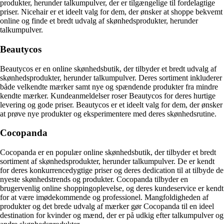
produkter, herunder talkumpulver, der er tilgængelige til fordelagtige
priser. Nicehair er et ideelt valg for dem, der ønsker at shoppe bekvemt
online og finde et bredt udvalg af skønhedsprodukter, herunder
talkumpulver.
Beautycos
Beautycos er en online skønhedsbutik, der tilbyder et bredt udvalg af
skønhedsprodukter, herunder talkumpulver. Deres sortiment inkluderer
både velkendte mærker samt nye og spændende produkter fra mindre
kendte mærker. Kundeanmeldelser roser Beautycos for deres hurtige
levering og gode priser. Beautycos er et ideelt valg for dem, der ønsker
at prøve nye produkter og eksperimentere med deres skønhedsrutine.
Cocopanda
Cocopanda er en populær online skønhedsbutik, der tilbyder et bredt
sortiment af skønhedsprodukter, herunder talkumpulver. De er kendt
for deres konkurrencedygtige priser og deres dedication til at tilbyde de
nyeste skønhedstrends og produkter. Cocopanda tilbyder en
brugervenlig online shoppingoplevelse, og deres kundeservice er kendt
for at være imødekommende og professionel. Mangfoldigheden af
produkter og det brede udvalg af mærker gør Cocopanda til en ideel
destination for kvinder og mænd, der er på udkig efter talkumpulver og