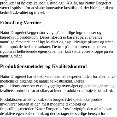
produkter af højeste kaliber. Grundlagt i XX år, har Natur Drogeriet
været i spidsen for at skabe innovative kosttilskud, der bidrager til en
bedre livskvalitet og trivsel.
Filosofi og Værdier
Natur Drogeriet lægger stor vægt på naturlige ingredienser og
bæredygtig produktion. Deres filosofi er baseret på at anvende
naturlige råmaterialer af høj kvalitet og nøje udvalgte planter og urter
for at opnå de bedste resultater. De tror på, at naturen rummer en
rigdom af helbredende egenskaber, der kan støtte vores kroppe på en
naturlig måde.
Produktionsmetoder og Kvalitetskontrol
Natur Drogeriet har et dedikeret team af eksperter inden for alternative
medicinske tilgange og naturlige kosttilskud. Deres
produktionsprocesser er omhyggeligt overvåget og gennemgår strenge
kvalitetskontroller for at sikre, at hvert produkt er af højeste standard.
Produktionen af aktivt kul, som bruges i det specifikke produkt,
involverer brugen af ​​den mest moderne teknologi og
fremstillingsmetoder. Natur Drogeriet forstår vigtigheden af ​​at bevare
de aktive egenskaber i kul, og derfor tager de særlige hensyn for at