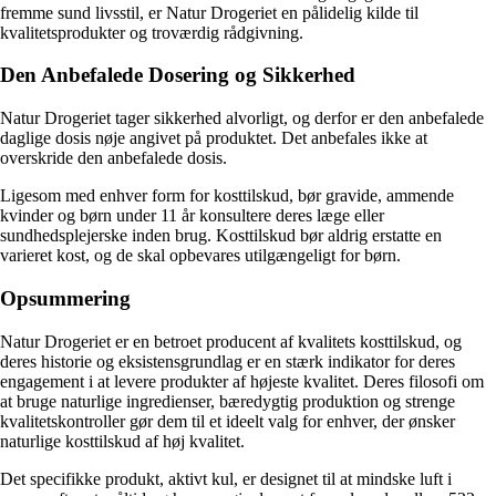
fremme sund livsstil, er Natur Drogeriet en pålidelig kilde til
kvalitetsprodukter og troværdig rådgivning.
Den Anbefalede Dosering og Sikkerhed
Natur Drogeriet tager sikkerhed alvorligt, og derfor er den anbefalede
daglige dosis nøje angivet på produktet. Det anbefales ikke at
overskride den anbefalede dosis.
Ligesom med enhver form for kosttilskud, bør gravide, ammende
kvinder og børn under 11 år konsultere deres læge eller
sundhedsplejerske inden brug. Kosttilskud bør aldrig erstatte en
varieret kost, og de skal opbevares utilgængeligt for børn.
Opsummering
Natur Drogeriet er en betroet producent af kvalitets kosttilskud, og
deres historie og eksistensgrundlag er en stærk indikator for deres
engagement i at levere produkter af højeste kvalitet. Deres filosofi om
at bruge naturlige ingredienser, bæredygtig produktion og strenge
kvalitetskontroller gør dem til et ideelt valg for enhver, der ønsker
naturlige kosttilskud af høj kvalitet.
Det specifikke produkt, aktivt kul, er designet til at mindske luft i