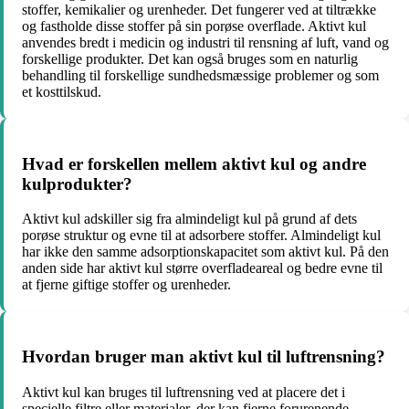
stoffer, kemikalier og urenheder. Det fungerer ved at tiltrække
og fastholde disse stoffer på sin porøse overflade. Aktivt kul
anvendes bredt i medicin og industri til rensning af luft, vand og
forskellige produkter. Det kan også bruges som en naturlig
behandling til forskellige sundhedsmæssige problemer og som
et kosttilskud.
Hvad er forskellen mellem aktivt kul og andre
kulprodukter?
Aktivt kul adskiller sig fra almindeligt kul på grund af dets
porøse struktur og evne til at adsorbere stoffer. Almindeligt kul
har ikke den samme adsorptionskapacitet som aktivt kul. På den
anden side har aktivt kul større overfladeareal og bedre evne til
at fjerne giftige stoffer og urenheder.
Hvordan bruger man aktivt kul til luftrensning?
Aktivt kul kan bruges til luftrensning ved at placere det i
specielle filtre eller materialer, der kan fjerne forurenende