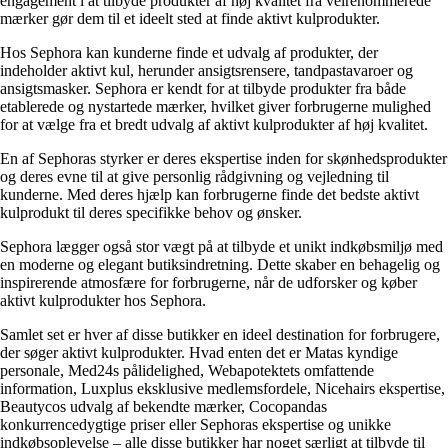
engagement i at tilbyde produkter af høj kvalitet fra velrenommerede
mærker gør dem til et ideelt sted at finde aktivt kulprodukter.
Hos Sephora kan kunderne finde et udvalg af produkter, der
indeholder aktivt kul, herunder ansigtsrensere, tandpastavaroer og
ansigtsmasker. Sephora er kendt for at tilbyde produkter fra både
etablerede og nystartede mærker, hvilket giver forbrugerne mulighed
for at vælge fra et bredt udvalg af aktivt kulprodukter af høj kvalitet.
En af Sephoras styrker er deres ekspertise inden for skønhedsprodukter
og deres evne til at give personlig rådgivning og vejledning til
kunderne. Med deres hjælp kan forbrugerne finde det bedste aktivt
kulprodukt til deres specifikke behov og ønsker.
Sephora lægger også stor vægt på at tilbyde et unikt indkøbsmiljø med
en moderne og elegant butiksindretning. Dette skaber en behagelig og
inspirerende atmosfære for forbrugerne, når de udforsker og køber
aktivt kulprodukter hos Sephora.
Samlet set er hver af disse butikker en ideel destination for forbrugere,
der søger aktivt kulprodukter. Hvad enten det er Matas kyndige
personale, Med24s pålidelighed, Webapotektets omfattende
information, Luxplus eksklusive medlemsfordele, Nicehairs ekspertise,
Beautycos udvalg af bekendte mærker, Cocopandas
konkurrencedygtige priser eller Sephoras ekspertise og unikke
indkøbsoplevelse – alle disse butikker har noget særligt at tilbyde til