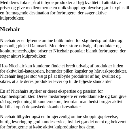
Med deres fokus på at tilbyde produkter af høj kvalitet til attraktive
priser og give medlemmerne en unik shoppingoplevelse gør Luxplus til
en fremragende destination for forbrugere, der søger aktive
kulprodukter.
Nicehair
Nicehair er en førende online butik inden for skønhedsprodukter og
personlig pleje i Danmark. Med deres store udvalg af produkter og
konkurrencedygtige priser er Nicehair populær blandt forbrugere, der
søger aktivt kulprodukter.
Hos Nicehair kan kunderne finde et bredt udvalg af produkter inden
for aktivt kul-kategorien, herunder piller, kapsler og hårvaskprodukter.
Nicehair lægger stor vægt på at tilbyde produkter af høj kvalitet og
sikrer, at alle deres produkter lever op til de højeste standarder.
En af Nicehairs styrker er deres ekspertise og passion for
skønhedsprodukter. Deres medarbejdere er veluddannede og kan give
råd og vejledning til kunderne om, hvordan man bedst bruger aktivt
kul til at opnå de ønskede skønhedsresultater.
Nicehair tilbyder også en brugervenlig online shoppingoplevelse,
hurtig levering og god kundeservice, hvilket gør det nemt og bekvemt
for forbrugerne at købe aktivt kulprodukter hos dem.