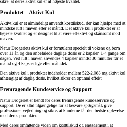
sikre, at deres aktivt kul er af højeste kvalitet.
Produktet – Aktivt Kul
Aktivt kul er et almindeligt anvendt kosttilskud, der kan hjælpe med at
mindske luft i maven efter et måltid. Det aktive kul i produktet er af
højeste kvalitet og er designet til at være effektivt og skånsomt mod
maven.
Natur Drogeriets aktivt kul er formuleret specielt til voksne og børn
over 11 år, og den anbefalede daglige dosis er 2 kapsler, 1-4 gange om
dagen. Ved luft i maven anvendes 4 kapsler mindst 30 minutter før et
måltid og 4 kapsler lige efter måltidet.
Den aktive kul i produktet indeholder mellem 522-2.088 mg aktivt kul
afhængigt af daglig dosis, hvilket sikrer en optimal effekt.
Fremragende Kundeservice og Support
Natur Drogeriet er kendt for deres fremragende kundeservice og
support. De er altid tilgængelige for at besvare spørgsmål, give
professionel vejledning og sikre, at kunderne får den bedste oplevelse
med deres produkter.
Med deres omfattende viden om kosttilskud og engagement i at