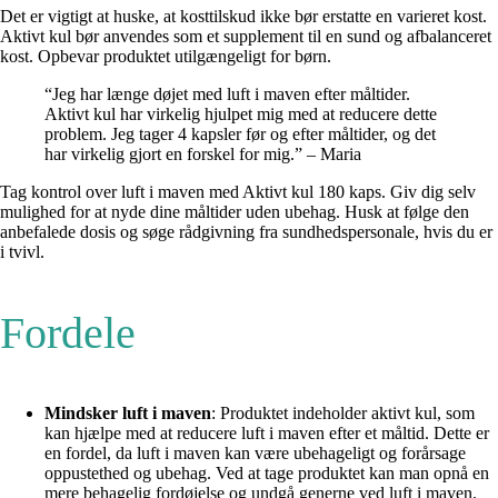
Det er vigtigt at huske, at kosttilskud ikke bør erstatte en varieret kost.
Aktivt kul bør anvendes som et supplement til en sund og afbalanceret
kost. Opbevar produktet utilgængeligt for børn.
“Jeg har længe døjet med luft i maven efter måltider.
Aktivt kul har virkelig hjulpet mig med at reducere dette
problem. Jeg tager 4 kapsler før og efter måltider, og det
har virkelig gjort en forskel for mig.” – Maria
Tag kontrol over luft i maven med Aktivt kul 180 kaps. Giv dig selv
mulighed for at nyde dine måltider uden ubehag. Husk at følge den
anbefalede dosis og søge rådgivning fra sundhedspersonale, hvis du er
i tvivl.
Fordele
Mindsker luft i maven
: Produktet indeholder aktivt kul, som
kan hjælpe med at reducere luft i maven efter et måltid. Dette er
en fordel, da luft i maven kan være ubehageligt og forårsage
oppustethed og ubehag. Ved at tage produktet kan man opnå en
mere behagelig fordøjelse og undgå generne ved luft i maven.