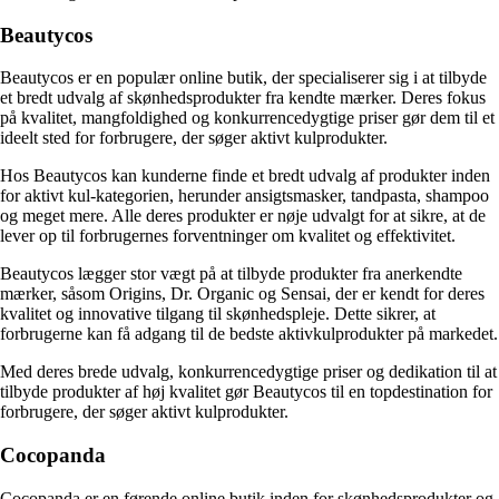
Beautycos
Beautycos er en populær online butik, der specialiserer sig i at tilbyde
et bredt udvalg af skønhedsprodukter fra kendte mærker. Deres fokus
på kvalitet, mangfoldighed og konkurrencedygtige priser gør dem til et
ideelt sted for forbrugere, der søger aktivt kulprodukter.
Hos Beautycos kan kunderne finde et bredt udvalg af produkter inden
for aktivt kul-kategorien, herunder ansigtsmasker, tandpasta, shampoo
og meget mere. Alle deres produkter er nøje udvalgt for at sikre, at de
lever op til forbrugernes forventninger om kvalitet og effektivitet.
Beautycos lægger stor vægt på at tilbyde produkter fra anerkendte
mærker, såsom Origins, Dr. Organic og Sensai, der er kendt for deres
kvalitet og innovative tilgang til skønhedspleje. Dette sikrer, at
forbrugerne kan få adgang til de bedste aktivkulprodukter på markedet.
Med deres brede udvalg, konkurrencedygtige priser og dedikation til at
tilbyde produkter af høj kvalitet gør Beautycos til en topdestination for
forbrugere, der søger aktivt kulprodukter.
Cocopanda
Cocopanda er en førende online butik inden for skønhedsprodukter og