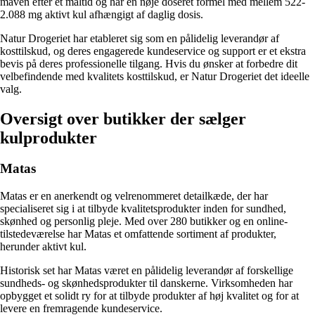
maven efter et måltid og har en nøje doseret formel med mellem 522-
2.088 mg aktivt kul afhængigt af daglig dosis.
Natur Drogeriet har etableret sig som en pålidelig leverandør af
kosttilskud, og deres engagerede kundeservice og support er et ekstra
bevis på deres professionelle tilgang. Hvis du ønsker at forbedre dit
velbefindende med kvalitets kosttilskud, er Natur Drogeriet det ideelle
valg.
Oversigt over butikker der sælger
kulprodukter
Matas
Matas er en anerkendt og velrenommeret detailkæde, der har
specialiseret sig i at tilbyde kvalitetsprodukter inden for sundhed,
skønhed og personlig pleje. Med over 280 butikker og en online-
tilstedeværelse har Matas et omfattende sortiment af produkter,
herunder aktivt kul.
Historisk set har Matas været en pålidelig leverandør af forskellige
sundheds- og skønhedsprodukter til danskerne. Virksomheden har
opbygget et solidt ry for at tilbyde produkter af høj kvalitet og for at
levere en fremragende kundeservice.