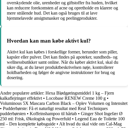
overskydende olie, urenheder og giftstoffer fra huden, hvilket
kan reducere forekomsten af acne og opretholde en klarere og
mere strålende hud. Det kan også bruges til at lave
hjemmelavede ansigtsmasker og peelingprodukter.
Hvordan kan man købe aktivt kul?
Aktivt kul kan købes i forskellige former, herunder som piller,
kapsler eller pulver. Det kan findes på apoteker, sundheds- og
wellnessbutikker samt online. Når du køber aktivt kul, skal du
sikre dig, at du læser produktbeskrivelsen nøje, kontrollerer
holdbarheden og følger de angivne instruktioner for brug og
dosering.
Andre populære artikler:
Hexa Blødgøringsmiddel 1 kg – Fjern
kalkaflejringer effektivt
•
Locobase RENEW Creme 100 g
•
Voluminous 5X Mascara Carbon Black – Oplev Volumen og Intensitet
•
Pudderbørste: Få et naturligt resultat med Real Techniques
pudderbørsten
•
Koffeinshampoo til hårtab
•
Ginger Shot Ingefær Ø
250 ml: Frisk, Økologisk og Powerfuld
•
Legend Eau de Toilette 100
ml – Den komplette købsguide
•
Alt hvad du skal vide om Cal-Mag