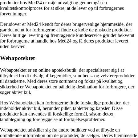
produkter hos Med24 er nøje udvalgt og gennemgår en
kvalitetskontrolproces for at sikre, at de lever op til forbrugernes
forventninger.
Derudover er Med24 kendt for deres brugervenlige hjemmeside, der
gør det nemt for forbrugerne at finde og købe de ønskede produkter.
Deres hurtige levering og fremragende kundeservice gør det bekvemt
for forbrugerne at handle hos Med24 og få deres produkter leveret
uden besvær.
Webapotektet
Webapotektet er en online apoteksbutik, der specialiserer sig i at
tilbyde et bredt udvalg af lægemidler, sundheds- og velværeprodukter
til danskerne. Med deres store sortiment og fokus på kvalitet og
sikkerhed er Webapotektet en pålidelig destination for forbrugere, der
søger aktivt kul.
Hos Webapotektet kan forbrugerne finde forskellige produkter, der
indeholder aktivt kul, herunder piller, tabletter og kapsler. Disse
produkter kan anvendes til forskellige formål, såsom detox,
tandblegning og forebyggelse af fordøjelsesproblemer.
Webapotektet adskiller sig fra andre butikker ved at tilbyde en
omfattende information om de produkter, de sælger. Deres hjemmeside