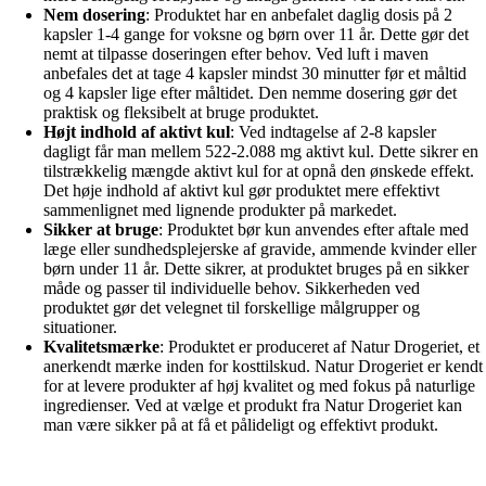
Nem dosering
: Produktet har en anbefalet daglig dosis på 2
kapsler 1-4 gange for voksne og børn over 11 år. Dette gør det
nemt at tilpasse doseringen efter behov. Ved luft i maven
anbefales det at tage 4 kapsler mindst 30 minutter før et måltid
og 4 kapsler lige efter måltidet. Den nemme dosering gør det
praktisk og fleksibelt at bruge produktet.
Højt indhold af aktivt kul
: Ved indtagelse af 2-8 kapsler
dagligt får man mellem 522-2.088 mg aktivt kul. Dette sikrer en
tilstrækkelig mængde aktivt kul for at opnå den ønskede effekt.
Det høje indhold af aktivt kul gør produktet mere effektivt
sammenlignet med lignende produkter på markedet.
Sikker at bruge
: Produktet bør kun anvendes efter aftale med
læge eller sundhedsplejerske af gravide, ammende kvinder eller
børn under 11 år. Dette sikrer, at produktet bruges på en sikker
måde og passer til individuelle behov. Sikkerheden ved
produktet gør det velegnet til forskellige målgrupper og
situationer.
Kvalitetsmærke
: Produktet er produceret af Natur Drogeriet, et
anerkendt mærke inden for kosttilskud. Natur Drogeriet er kendt
for at levere produkter af høj kvalitet og med fokus på naturlige
ingredienser. Ved at vælge et produkt fra Natur Drogeriet kan
man være sikker på at få et pålideligt og effektivt produkt.