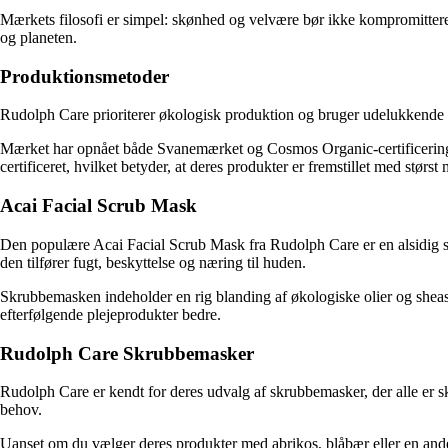
Mærkets filosofi er simpel: skønhed og velvære bør ikke kompromittere 
og planeten.
Produktionsmetoder
Rudolph Care prioriterer økologisk produktion og bruger udelukkende na
Mærket har opnået både Svanemærket og Cosmos Organic-certificeringe
certificeret, hvilket betyder, at deres produkter er fremstillet med størst 
Acai Facial Scrub Mask
Den populære Acai Facial Scrub Mask fra Rudolph Care er en alsidig skr
den tilfører fugt, beskyttelse og næring til huden.
Skrubbemasken indeholder en rig blanding af økologiske olier og sheasm
efterfølgende plejeprodukter bedre.
Rudolph Care Skrubbemasker
Rudolph Care er kendt for deres udvalg af skrubbemasker, der alle er 
behov.
Uanset om du vælger deres produkter med abrikos, blåbær eller en anden