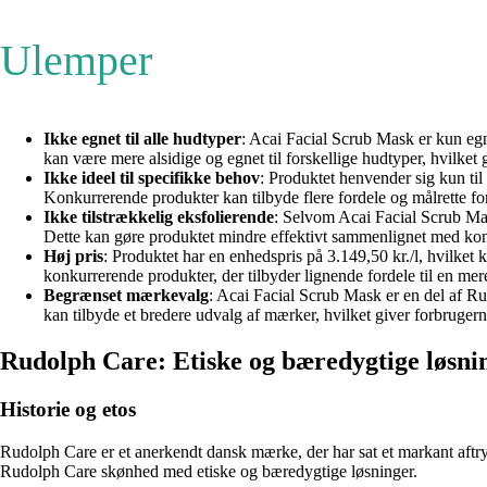
Ulemper
Ikke egnet til alle hudtyper
: Acai Facial Scrub Mask er kun eg
kan være mere alsidige og egnet til forskellige hudtyper, hvilket
Ikke ideel til specifikke behov
: Produktet henvender sig kun til
Konkurrerende produkter kan tilbyde flere fordele og målrette fo
Ikke tilstrækkelig eksfolierende
: Selvom Acai Facial Scrub Mask
Dette kan gøre produktet mindre effektivt sammenlignet med konk
Høj pris
: Produktet har en enhedspris på 3.149,50 kr./l, hvilke
konkurrerende produkter, der tilbyder lignende fordele til en me
Begrænset mærkevalg
: Acai Facial Scrub Mask er en del af R
kan tilbyde et bredere udvalg af mærker, hvilket giver forbrugerne
Rudolph Care: Etiske og bæredygtige løsning
Historie og etos
Rudolph Care er et anerkendt dansk mærke, der har sat et markant aftr
Rudolph Care skønhed med etiske og bæredygtige løsninger.