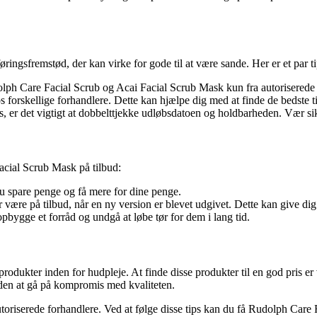
ingsfremstød, der kan virke for gode til at være sande. Her er et par tips
 Care Facial Scrub og Acai Facial Scrub Mask kun fra autoriserede forh
orskellige forhandlere. Dette kan hjælpe dig med at finde de bedste t
is, er det vigtigt at dobbelttjekke udløbsdatoen og holdbarheden. Vær sik
acial Scrub Mask på tilbud:
du spare penge og få mere for dine penge.
ære på tilbud, når en ny version er blevet udgivet. Dette kan give dig m
pbygge et forråd og undgå at løbe tør for dem i lang tid.
ukter inden for hudpleje. At finde disse produkter til en god pris er v
uden at gå på kompromis med kvaliteten.
oriserede forhandlere. Ved at følge disse tips kan du få Rudolph Care 