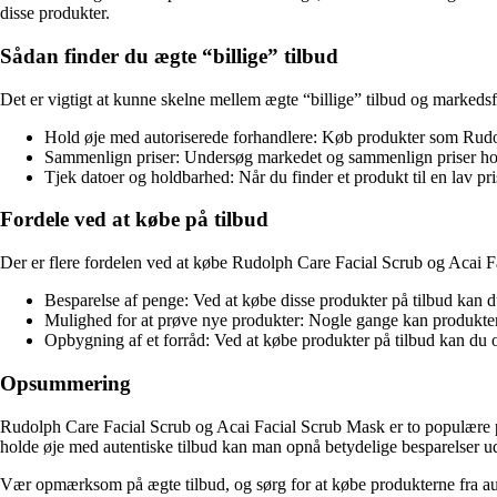
disse produkter.
Sådan finder du ægte “billige” tilbud
Det er vigtigt at kunne skelne mellem ægte “billige” tilbud og markedsfør
Hold øje med autoriserede forhandlere: Køb produkter som Rudolph
Sammenlign priser: Undersøg markedet og sammenlign priser hos f
Tjek datoer og holdbarhed: Når du finder et produkt til en lav pr
Fordele ved at købe på tilbud
Der er flere fordelen ved at købe Rudolph Care Facial Scrub og Acai F
Besparelse af penge: Ved at købe disse produkter på tilbud kan 
Mulighed for at prøve nye produkter: Nogle gange kan produkter v
Opbygning af et forråd: Ved at købe produkter på tilbud kan du o
Opsummering
Rudolph Care Facial Scrub og Acai Facial Scrub Mask er to populære prod
holde øje med autentiske tilbud kan man opnå betydelige besparelser 
Vær opmærksom på ægte tilbud, og sørg for at købe produkterne fra aut