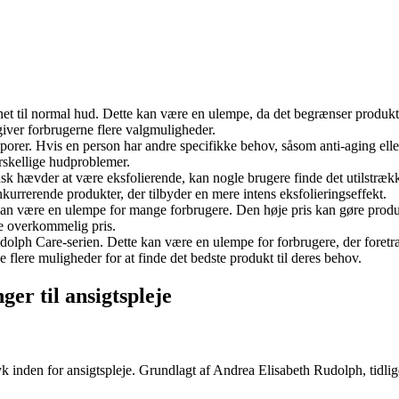
net til normal hud. Dette kan være en ulempe, da det begrænser produk
 giver forbrugerne flere valgmuligheder.
 porer. Hvis en person har andre specifikke behov, såsom anti-aging elle
rskellige hudproblemer.
 hævder at være eksfolierende, kan nogle brugere finde det utilstrækkeli
urrerende produkter, der tilbyder en mere intens eksfolieringseffekt.
t kan være en ulempe for mange forbrugere. Den høje pris kan gøre prod
re overkommelig pris.
udolph Care-serien. Dette kan være en ulempe for forbrugere, der fore
 flere muligheder for at finde det bedste produkt til deres behov.
er til ansigtspleje
yk inden for ansigtspleje. Grundlagt af Andrea Elisabeth Rudolph, tid