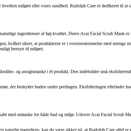
hverken miljøet eller vores sundhed. Rudolph Care er dedikeret til at s
turlige ingredienser af høj kvalitet. Deres Acai Facial Scrub Mask er i
n, hvilket sikrer, at produkterne er i overensstemmelse med strenge
muligt hensyn til miljøet.
ubbe- og ansigtsmaske i ét produkt. Den indeholder små eksfolierende k
ør, der beskytter huden under peelingen. Eksfolieringen efterlader hud
skabt med omtanke for både hud og miljø. Udover Acai Facial Scrub Mask
 naturlig ingrediens, kan du være sikker på, at Rudolph Care altid er e