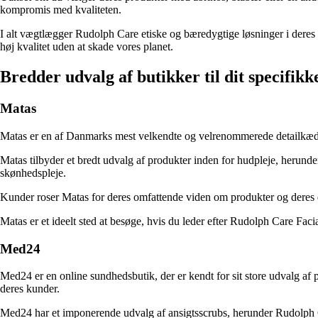
kompromis med kvaliteten.
I alt vægtlægger Rudolph Care etiske og bæredygtige løsninger i deres 
høj kvalitet uden at skade vores planet.
Bredder udvalg af butikker til dit specifik
Matas
Matas er en af ​​Danmarks mest velkendte og velrenommerede detailkæder
Matas tilbyder et bredt udvalg af produkter inden for hudpleje, herund
skønhedspleje.
Kunder roser Matas for deres omfattende viden om produkter og deres dy
Matas er et ideelt sted at besøge, hvis du leder efter Rudolph Care Facia
Med24
Med24 er en online sundhedsbutik, der er kendt for sit store udvalg af 
deres kunder.
Med24 har et imponerende udvalg af ansigtsscrubs, herunder Rudolph Car