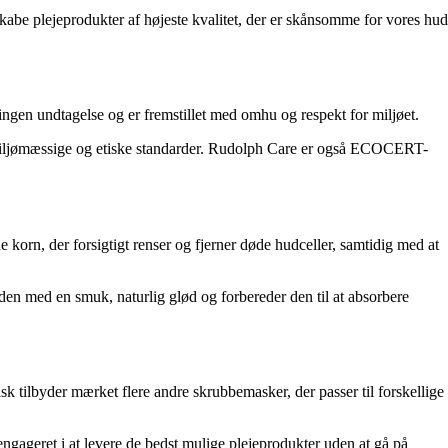
kabe plejeprodukter af højeste kvalitet, der er skånsomme for vores hud
ngen undtagelse og er fremstillet med omhu og respekt for miljøet.
 miljømæssige og etiske standarder. Rudolph Care er også ECOCERT-
orn, der forsigtigt renser og fjerner døde hudceller, samtidig med at
en med en smuk, naturlig glød og forbereder den til at absorbere
 tilbyder mærket flere andre skrubbemasker, der passer til forskellige
ngageret i at levere de bedst mulige plejeprodukter uden at gå på