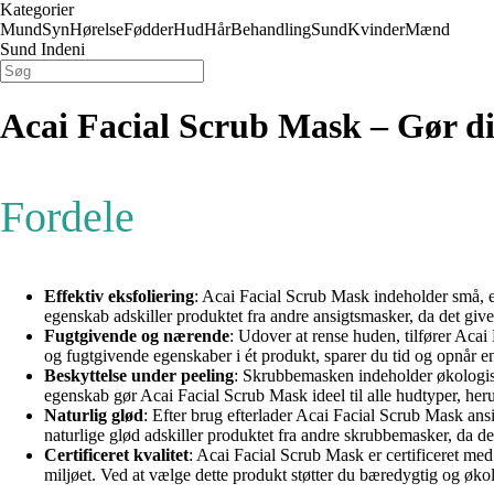
Kategorier
Mund
Syn
Hørelse
Fødder
Hud
Hår
Behandling
Sund
Kvinder
Mænd
Sund Indeni
Acai Facial Scrub Mask – Gør di
Fordele
Effektiv eksfoliering
: Acai Facial Scrub Mask indeholder små, e
egenskab adskiller produktet fra andre ansigtsmasker, da det give
Fugtgivende og nærende
: Udover at rense huden, tilfører Acai
og fugtgivende egenskaber i ét produkt, sparer du tid og opnår en
Beskyttelse under peeling
: Skrubbemasken indeholder økologiske
egenskab gør Acai Facial Scrub Mask ideel til alle hudtyper, her
Naturlig glød
: Efter brug efterlader Acai Facial Scrub Mask a
naturlige glød adskiller produktet fra andre skrubbemasker, da 
Certificeret kvalitet
: Acai Facial Scrub Mask er certificeret me
miljøet. Ved at vælge dette produkt støtter du bæredygtig og øko