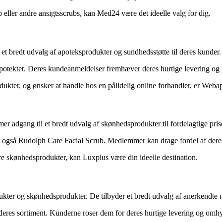
 eller andre ansigtsscrubs, kan Med24 være det ideelle valg for dig.
e et bredt udvalg af apoteksprodukter og sundhedsstøtte til deres kunder
otektet. Deres kundeanmeldelser fremhæver deres hurtige levering og p
kter, og ønsker at handle hos en pålidelig online forhandler, er Webapo
r adgang til et bredt udvalg af skønhedsprodukter til fordelagtige pris
r også Rudolph Care Facial Scrub. Medlemmer kan drage fordel af dere
re skønhedsprodukter, kan Luxplus være din ideelle destination.
rodukter og skønhedsprodukter. De tilbyder et bredt udvalg af anerkendt
deres sortiment. Kunderne roser dem for deres hurtige levering og omh