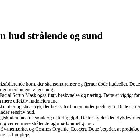
n hud strålende og sund
ksfolierende korn, der skånsomt renser og fjerner døde hudceller. Dette
r en mere intensiv rensning.
 Facial Scrub Mask også fugt, beskyttelse og næring. Dette er vigtigt f
 mere effektiv hudplejerutine.
 olier og sheasmør, der beskytter huden under peelingen. Dette sikrer, a
under sensitiv hud.
nsigtshuden med en smuk og naturlig glød. Dette skyldes den dybdevirk
den giver en mere strålende og ungdommelig hud.
d Svanemærket og Cosmos Organic, Ecocert. Dette betyder, at produktet 
logisk hudpleje.