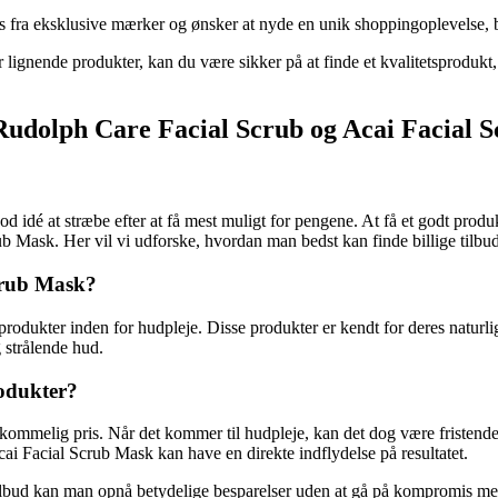
bs fra eksklusive mærker og ønsker at nyde en unik shoppingoplevelse, 
er lignende produkter, kan du være sikker på at finde et kvalitetsprodukt
å Rudolph Care Facial Scrub og Acai Facial
d idé at stræbe efter at få mest muligt for pengene. At få et godt produk
 Mask. Her vil vi udforske, hvordan man bedst kan finde billige tilbu
crub Mask?
odukter inden for hudpleje. Disse produkter er kendt for deres naturli
g strålende hud.
rodukter?
verkommelig pris. Når det kommer til hudpleje, kan det dog være fristende
ai Facial Scrub Mask kan have en direkte indflydelse på resultatet.
ilbud kan man opnå betydelige besparelser uden at gå på kompromis med k