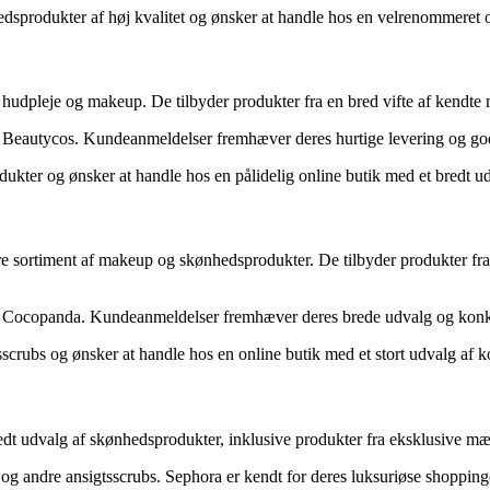
dsprodukter af høj kvalitet og ønsker at handle hos en velrenommeret on
, hudpleje og makeup. De tilbyder produkter fra en bred vifte af kendte 
s Beautycos. Kundeanmeldelser fremhæver deres hurtige levering og go
ukter og ønsker at handle hos en pålidelig online butik med et bredt u
ore sortiment af makeup og skønhedsprodukter. De tilbyder produkter f
s Cocopanda. Kundeanmeldelser fremhæver deres brede udvalg og konku
sscrubs og ønsker at handle hos en online butik med et stort udvalg af
redt udvalg af skønhedsprodukter, inklusive produkter fra eksklusive mæ
 og andre ansigtsscrubs. Sephora er kendt for deres luksuriøse shoppi