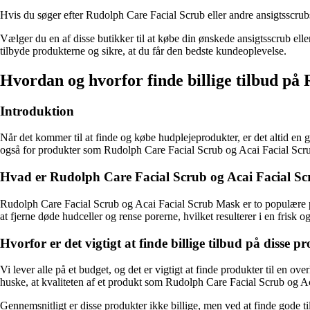
Hvis du søger efter Rudolph Care Facial Scrub eller andre ansigtsscru
Vælger du en af ​​disse butikker til at købe din ønskede ansigtsscrub ell
tilbyde produkterne og sikre, at du får den bedste kundeoplevelse.
Hvordan og hvorfor finde billige tilbud p
Introduktion
Når det kommer til at finde og købe hudplejeprodukter, er det altid en go
også for produkter som Rudolph Care Facial Scrub og Acai Facial Scrub
Hvad er Rudolph Care Facial Scrub og Acai Facial S
Rudolph Care Facial Scrub og Acai Facial Scrub Mask er to populære pr
at fjerne døde hudceller og rense porerne, hvilket resulterer i en frisk o
Hvorfor er det vigtigt at finde billige tilbud på disse p
Vi lever alle på et budget, og det er vigtigt at finde produkter til en o
huske, at kvaliteten af et produkt som Rudolph Care Facial Scrub og Ac
Gennemsnitligt er disse produkter ikke billige, men ved at finde gode t